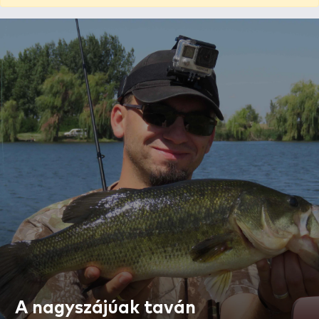
A nagyszájúak taván