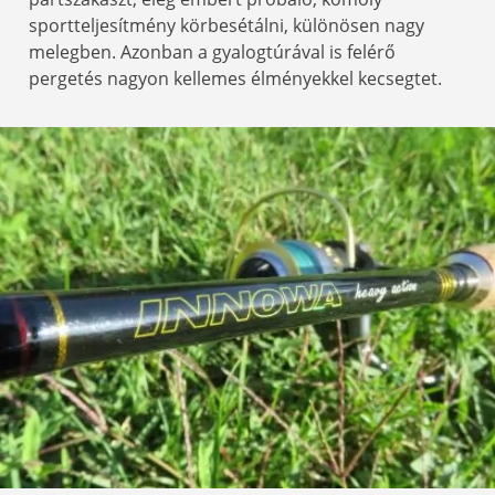
sportteljesítmény körbesétálni, különösen nagy
melegben. Azonban a gyalogtúrával is felérő
pergetés nagyon kellemes élményekkel kecsegtet.