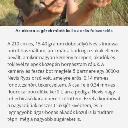
Az ekkora sügérek miatt kell az erős felszerelés
A 210 cm-es, 15-40 gramm dobósúlyú Nevis Innowa
botot használtam, ami már a bodrogi csukák ellen is
bevált, amikor nagyon kemény terepen, akadók és
töklevél telepek közepén horgásztam rájuk. A
kemény és feszes bot megfelelő partnere egy 3000-s
Nevis Ryos orsó volt, amelyre erős, 0,14 mm-es
fonott zsinórt tekercseltem. A csali elé 0,34 mm-es
fluorocarbon előke került, arra pedig a Nevis nagy
teherbírású karabinereit kötöttem. Ezzel a kombóval
a nagyszájúak összes trükkjét kivédtem, és a
legnagyobb ágas-bogas akadók közül is ki tudtam
tépni még a nagyobb sügéreket is.