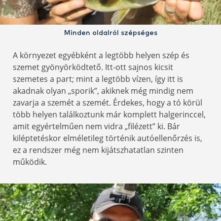
Minden oldalról szépséges
A környezet egyébként a legtöbb helyen szép és
szemet gyönyörködtető. Itt-ott sajnos kicsit
szemetes a part; mint a legtöbb vízen, így itt is
akadnak olyan „sporik”, akiknek még mindig nem
zavarja a szemét a szemét. Érdekes, hogy a tó körül
több helyen találkoztunk már komplett halgerinccel,
amit egyértelműen nem vidra „filézett” ki. Bár
kiléptetéskor elméletileg történik autóellenőrzés is,
ez a rendszer még nem kijátszhatatlan szinten
működik.