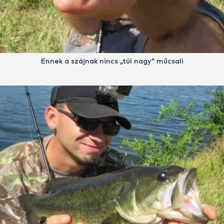
Ennek a szájnak nincs „túl nagy” műcsali