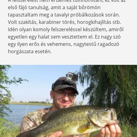
első fájó tanulság, amit a saját bőrömön
tapasztaltam meg a tavalyi próbálkozások során.
Volt szakítás, karabiner törés, horogkihajlítás stb.
Idén olyan komoly felszereléssel készültem, amiről
egyetlen egy halat sem vesztettem el. Ez nagy szó
egy ilyen erős és vehemens, nagytestű ragadozó
horgászata esetén.