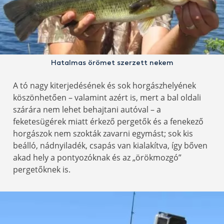
Hatalmas örömet szerzett nekem
A tó nagy kiterjedésének és sok horgászhelyének
köszönhetően – valamint azért is, mert a bal oldali
szárára nem lehet behajtani autóval – a
feketesügérek miatt érkező pergetők és a fenekező
horgászok nem szokták zavarni egymást; sok kis
beálló, nádnyiladék, csapás van kialakítva, így bőven
akad hely a pontyozóknak és az „örökmozgó”
pergetőknek is.