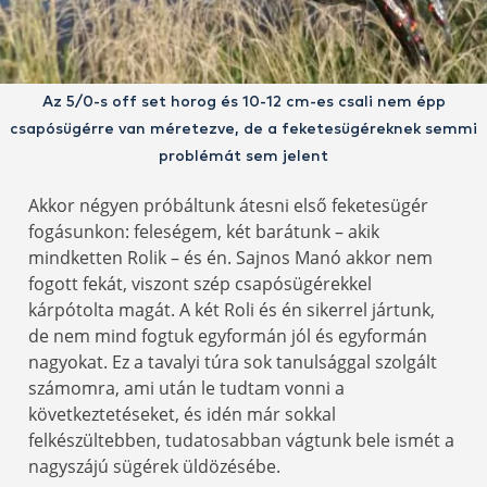
Az 5/0-s off set horog és 10-12 cm-es csali nem épp
csapósügérre van méretezve, de a feketesügéreknek semmi
problémát sem jelent
Akkor négyen próbáltunk átesni első feketesügér
fogásunkon: feleségem, két barátunk – akik
mindketten Rolik – és én. Sajnos Manó akkor nem
fogott fekát, viszont szép csapósügérekkel
kárpótolta magát. A két Roli és én sikerrel jártunk,
de nem mind fogtuk egyformán jól és egyformán
nagyokat. Ez a tavalyi túra sok tanulsággal szolgált
számomra, ami után le tudtam vonni a
következtetéseket, és idén már sokkal
felkészültebben, tudatosabban vágtunk bele ismét a
nagyszájú sügérek üldözésébe.