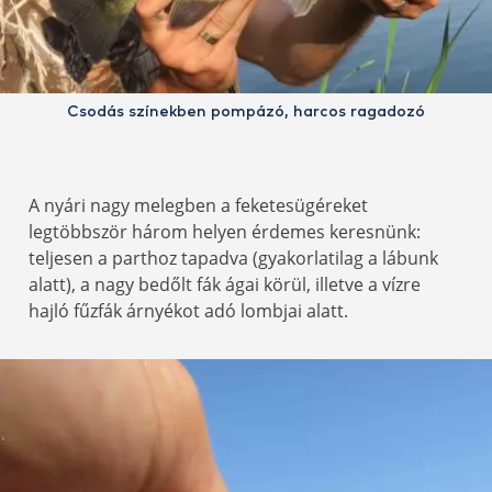
Csodás színekben pompázó, harcos ragadozó
A nyári nagy melegben a feketesügéreket
legtöbbször három helyen érdemes keresnünk:
teljesen a parthoz tapadva (gyakorlatilag a lábunk
alatt), a nagy bedőlt fák ágai körül, illetve a vízre
hajló fűzfák árnyékot adó lombjai alatt.