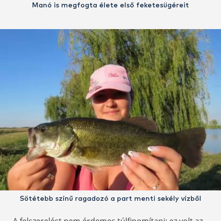
Manó is megfogta élete első feketesügéreit
Sötétebb színű ragadozó a part menti sekély vízből
A felszerelést nem érdemes túlfinomítani; ez volt az