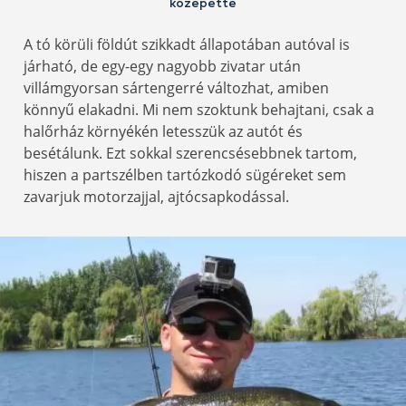
közepette
A tó körüli földút szikkadt állapotában autóval is
járható, de egy-egy nagyobb zivatar után
villámgyorsan sártengerré változhat, amiben
könnyű elakadni. Mi nem szoktunk behajtani, csak a
halőrház környékén letesszük az autót és
besétálunk. Ezt sokkal szerencsésebbnek tartom,
hiszen a partszélben tartózkodó sügéreket sem
zavarjuk motorzajjal, ajtócsapkodással.