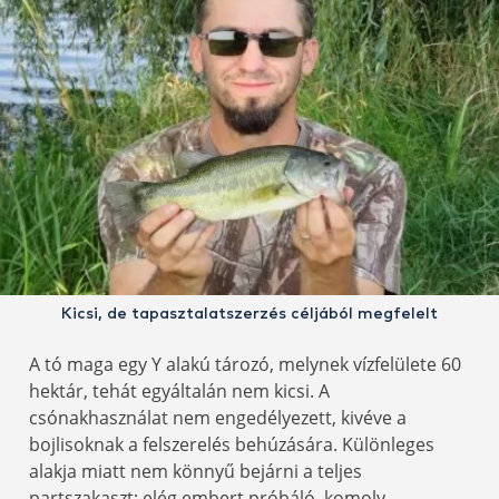
Kicsi, de tapasztalatszerzés céljából megfelelt
A tó maga egy Y alakú tározó, melynek vízfelülete 60
hektár, tehát egyáltalán nem kicsi. A
csónakhasználat nem engedélyezett, kivéve a
bojlisoknak a felszerelés behúzására. Különleges
alakja miatt nem könnyű bejárni a teljes
partszakaszt; elég embert próbáló, komoly