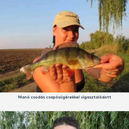
Manó csodás csapósügérekkel vigasztalódott