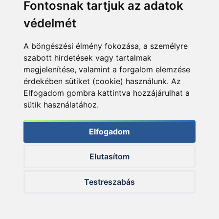
Fontosnak tartjuk az adatok
védelmét
A böngészési élmény fokozása, a személyre
szabott hirdetések vagy tartalmak
megjelenítése, valamint a forgalom elemzése
érdekében sütiket (cookie) használunk. Az
Elfogadom gombra kattintva hozzájárulhat a
sütik használatához.
Elfogadom
A Gamakatsu off set horgok sohasem hagynak cserben
Elutasítom
Testreszabás
Csalinak leginkább plasztikokat használtunk.
Négyféle típus vált be számunkra: a szilikon
szoknyával kombinált kétfarkú twsiterek, a