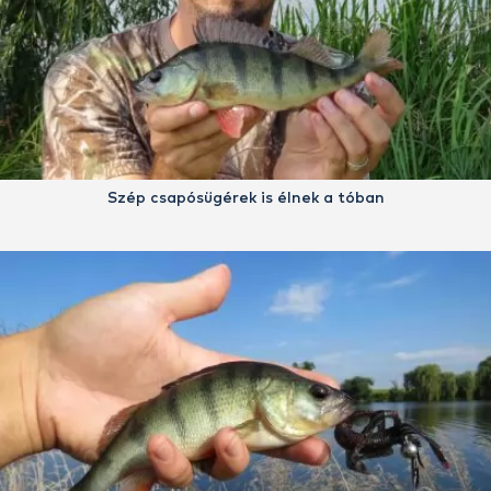
Szép csapósügérek is élnek a tóban