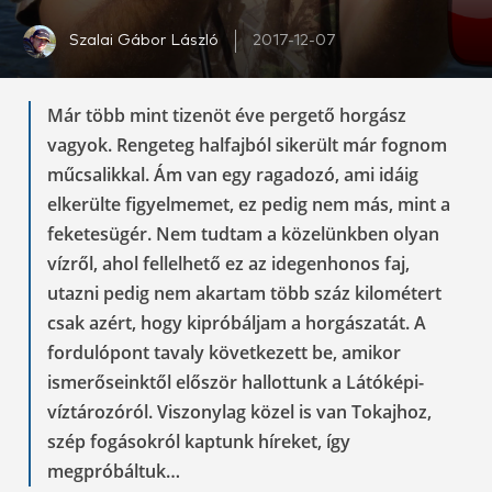
Szalai Gábor László
2017-12-07
Már több mint tizenöt éve pergető horgász
vagyok. Rengeteg halfajból sikerült már fognom
műcsalikkal. Ám van egy ragadozó, ami idáig
elkerülte figyelmemet, ez pedig nem más, mint a
feketesügér. Nem tudtam a közelünkben olyan
vízről, ahol fellelhető ez az idegenhonos faj,
utazni pedig nem akartam több száz kilométert
csak azért, hogy kipróbáljam a horgászatát. A
fordulópont tavaly következett be, amikor
ismerőseinktől először hallottunk a Látóképi-
víztározóról. Viszonylag közel is van Tokajhoz,
szép fogásokról kaptunk híreket, így
megpróbáltuk…