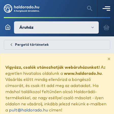
Áruház
Pergető történetek
×
Vigyázz, csalók utánozhatják webáruházunkat!
Az
egyetlen hivatalos oldalunk a
www.haldorado.hu
.
Vásárlás előtt mindig ellenőrizd a böngésző
címsorát, és csak itt add meg az adataidat. Ha
máshol találkozol feltűnően olcsó Haldorádó-
termékekkel, az nagy eséllyel csaló másolat - ilyen
oldalon ne vásárolj, inkább jelezd nekünk e-mailben
a
pult@haldorado.hu
címen!