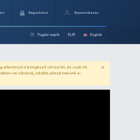
Kedvencek
Kosaram
Regisztráció
Fogási na
ok
zen – Süllős pergetések
ado.hu
. Vásárlás előtt mindig ellenőrizd a böngésző címs
yel csaló másolat - ilyen oldalon ne vásárolj, inkább jel