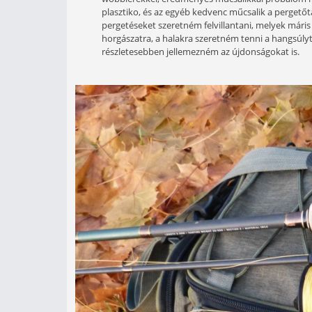
Egy-két hónapja immár, hogy ké
különféle pálcák, amint egyre 
Átnézegetve a modelleket látta
Mindig szívesen veszem az ilyen fela
egyrészt mert az ősz, a tél nagyon j
wobblerekkel, eredményes műcsalik
plasztiko, és az egyéb kedvenc műcs
pergetéseket szeretném felvillantan
horgászatra, a halakra szeretném t
részletesebben jellemezném az újdo