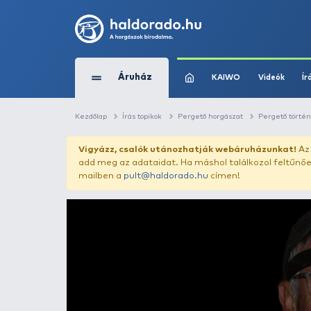
Áruház
KAIWO
Kezdőlap
Írás topikok
Pergető horgászat
Vigyázz, csalók utánozhatják webár
add meg az adataidat. Ha máshol találk
mailben a
pult@haldorado.hu
címen!