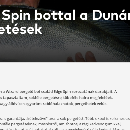
ge Spin bottal 
pergetések
02-11