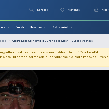
Keresés
Videók
Vizek
Írások
Hasznos
Pályázat
Pergető történetek
Wizard Edge Spin bottal a Dunán és állóví
uházunkat!
Az egyetlen hivatalos oldalunk a
www.haldor
ozol feltűnően olcsó Haldorádó-termékekkel, az nagy eséll