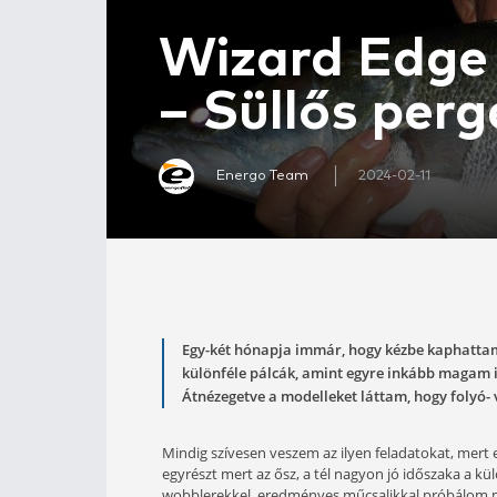
Wizard Ed
– Süllős 
Energo Team
2024-