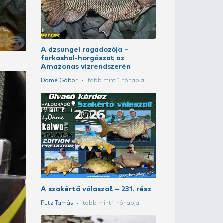
LEGENDÁS H
10. rész – Du
harcsavadás
Döme Gábor
A szakértő vá
Szoják Benedek