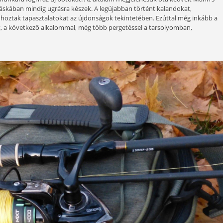
zbe kaphattam a Wizard pergető bot család Edge Spin sor
inkább magam is tapasztaltam, sokféle pergetésre, többfél
m, hogy folyó- vagy állóvízen egyaránt rablóhalazhatok, p
datokat, mert ez is garantálja, „kötelezővé” teszi a sok perget
ó időszaka a különféle pergetéseknek, másrészről, ami fontos
kal próbálom munkára fogni az új botokat. Az általam megje
alik a pergetőtáskában mindig ugrásra készek. A legújabban
i, melyek máris hoztak tapasztalatokat az újdonságok tekint
enni a hangsúlyt, a következő alkalommal, még több pergeté
nságokat is.