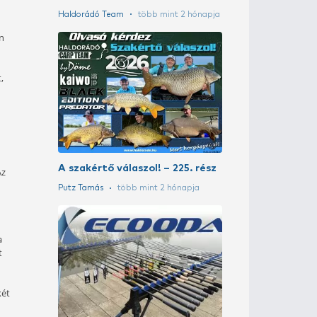
A szakértő vá
Putz Tamás
tö
Pergetés Wiz