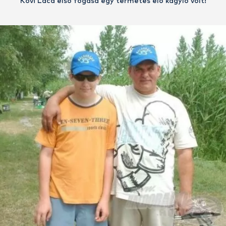
Kovi Laca első fogása egy termetes élő kagyló volt!