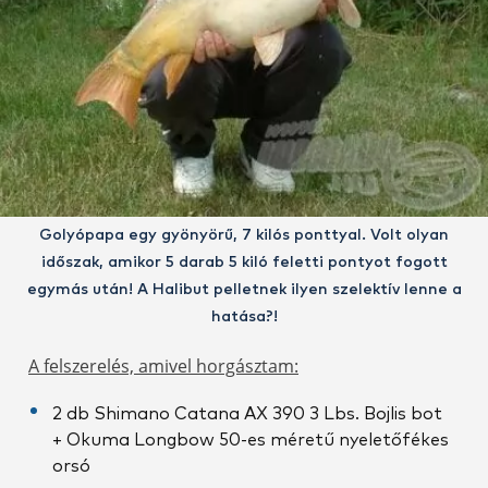
Golyópapa egy gyönyörű, 7 kilós ponttyal. Volt olyan
időszak, amikor 5 darab 5 kiló feletti pontyot fogott
egymás után! A Halibut pelletnek ilyen szelektív lenne a
hatása?!
A felszerelés, amivel horgásztam:
2 db Shimano Catana AX 390 3 Lbs. Bojlis bot
+ Okuma Longbow 50-es méretű nyeletőfékes
orsó