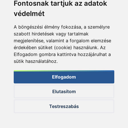
most csak 1 működött
Fontosnak tartjuk az adatok
védelmét
Van Den Eynde Expanda Gold Mix + Van Den
Eynde Bait-Tech Special ’G’ Green Groundbait
A böngészési élmény fokozása, a személyre
+ vegyes pellet mix, JVS Herbs aromával
szabott hirdetések vagy tartalmak
meglocsolva
megjelenítése, valamint a forgalom elemzése
érdekében sütiket (cookie) használunk. Az
Felszereléseim:
Elfogadom gombra kattintva hozzájárulhat a
Spro Aggressive Carp Feeder 360 M + Blue Arc
sütik használatához.
740M
Elfogadom
Spro Aggressive Carp Feeder 390 MH +
Passion RD 640
Elutasítom
Spro Luxxus Feeder 360 MH + Passion FD
740M
Testreszabás
Végszerelékeim:
Kétfajta végszereléket használtam. Egyik rövid