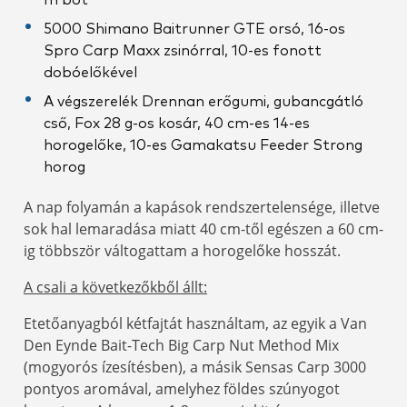
m bot
5000 Shimano Baitrunner GTE orsó, 16-os
Spro Carp Maxx zsinórral, 10-es fonott
dobóelőkével
A végszerelék Drennan erőgumi, gubancgátló
cső, Fox 28 g-os kosár, 40 cm-es 14-es
horogelőke, 10-es Gamakatsu Feeder Strong
horog
A nap folyamán a kapások rendszertelensége, illetve
sok hal lemaradása miatt 40 cm-től egészen a 60 cm-
ig többször váltogattam a horogelőke hosszát.
A csali a következőkből állt:
Etetőanyagból kétfajtát használtam, az egyik a Van
Den Eynde Bait-Tech Big Carp Nut Method Mix
(mogyorós ízesítésben), a másik Sensas Carp 3000
pontyos aromával, amelyhez földes szúnyogot