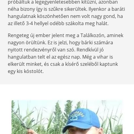
próbáltuk a legegyenletesebben kitűzni, azonban
néha bizony így is szűkre sikerültek. Ilyenkor a baráti
hangulatnak köszönhetően nem volt nagy gond, ha
az illető 3-4 hellyel odébb szákolta meg halát.
Rengeteg új ember jelent meg a Találkozón, aminek
nagyon örültünk. Ez is jelzi, hogy bárki számára
nyitott rendezvényről van szó. Rendkívül jó
hangulatban telt el az egész nap. Még a vihar is
elkerült minket, és csak a kísérő szeléből kaptunk
egy kis kóstolót.