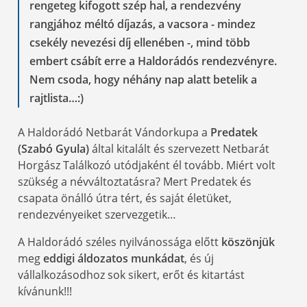
rengeteg kifogott szép hal, a rendezvény
rangjához méltó díjazás, a vacsora - mindez
csekély nevezési díj ellenében -, mind több
embert csábít erre a Haldorádós rendezvényre.
Nem csoda, hogy néhány nap alatt betelik a
rajtlista…:)
A Haldorádó Netbarát Vándorkupa a
Predatek
(Szabó Gyula)
által kitalált és szervezett Netbarát
Horgász Találkozó utódjaként él tovább. Miért volt
szükség a névváltoztatásra? Mert Predatek és
csapata önálló útra tért, és saját életüket,
rendezvényeiket szervezgetik…
A Haldorádó széles nyilvánossága előtt
köszönjük
meg
eddigi áldozatos munkádat
, és új
vállalkozásodhoz sok sikert, erőt és kitartást
kívánunk!!!