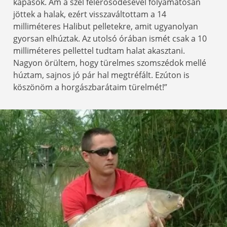
kapások. Ám a szél felerősödésével folyamatosan
jöttek a halak, ezért visszaváltottam a 14
milliméteres Halibut pelletekre, amit ugyanolyan
gyorsan elhúztak. Az utolsó órában ismét csak a 10
milliméteres pellettel tudtam halat akasztani.
Nagyon örültem, hogy türelmes szomszédok mellé
húztam, sajnos jó pár hal megtréfált. Ezúton is
köszönöm a horgászbarátaim türelmét!”