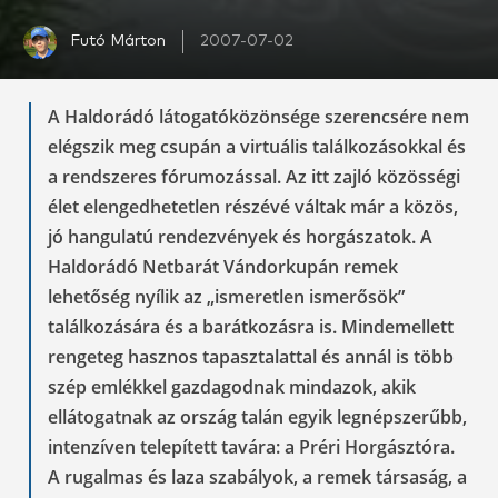
Futó Márton
2007-07-02
A Haldorádó látogatóközönsége szerencsére nem
elégszik meg csupán a virtuális találkozásokkal és
a rendszeres fórumozással. Az itt zajló közösségi
élet elengedhetetlen részévé váltak már a közös,
jó hangulatú rendezvények és horgászatok. A
Haldorádó Netbarát Vándorkupán remek
lehetőség nyílik az „ismeretlen ismerősök”
találkozására és a barátkozásra is. Mindemellett
rengeteg hasznos tapasztalattal és annál is több
szép emlékkel gazdagodnak mindazok, akik
ellátogatnak az ország talán egyik legnépszerűbb,
intenzíven telepített tavára: a Préri Horgásztóra.
A rugalmas és laza szabályok, a remek társaság, a