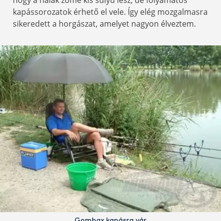
hogy a halak zöme kis súlyú lesz, de folyamatos
kapássorozatok érhető el vele. Így elég mozgalmasra
sikeredett a horgászat, amelyet nagyon élveztem.
Gombax kapásra vár