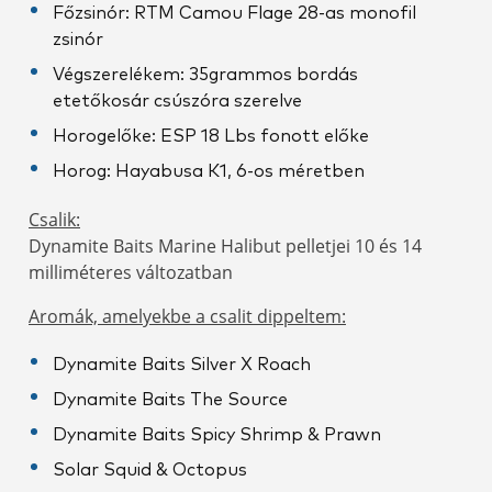
Főzsinór: RTM Camou Flage 28-as monofil
zsinór
Végszerelékem: 35grammos bordás
etetőkosár csúszóra szerelve
Horogelőke: ESP 18 Lbs fonott előke
Horog: Hayabusa K1, 6-os méretben
Csalik:
Dynamite Baits Marine Halibut pelletjei 10 és 14
milliméteres változatban
Aromák, amelyekbe a csalit dippeltem:
Dynamite Baits Silver X Roach
Dynamite Baits The Source
Dynamite Baits Spicy Shrimp & Prawn
Solar Squid & Octopus