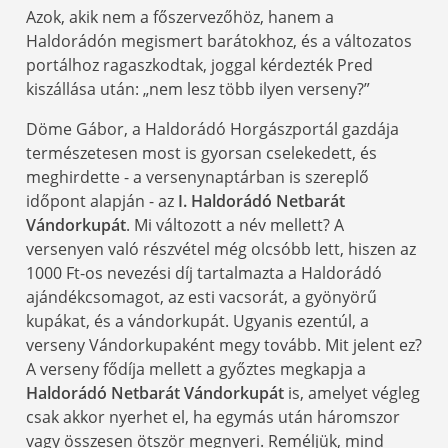
Azok, akik nem a főszervezőhöz, hanem a
Haldorádón megismert barátokhoz, és a változatos
portálhoz ragaszkodtak, joggal kérdezték Pred
kiszállása után: „nem lesz több ilyen verseny?”
Döme Gábor, a Haldorádó Horgászportál gazdája
természetesen most is gyorsan cselekedett, és
meghirdette - a versenynaptárban is szereplő
időpont alapján - az
I. Haldorádó Netbarát
Vándorkupát
. Mi változott a név mellett? A
versenyen való részvétel még olcsóbb lett, hiszen az
1000 Ft-os nevezési díj tartalmazta a Haldorádó
ajándékcsomagot, az esti vacsorát, a gyönyörű
kupákat, és a vándorkupát. Ugyanis ezentúl, a
verseny Vándorkupaként megy tovább. Mit jelent ez?
A verseny fődíja mellett a győztes megkapja a
Haldorádó Netbarát Vándorkupát
is, amelyet végleg
csak akkor nyerhet el, ha egymás után háromszor
vagy összesen ötször megnyeri. Reméljük, mind