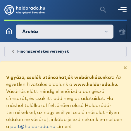
Áruház
Finomszerelékes versenyek
×
Vigyázz, csalók utánozhatják webáruházunkat!
Az
egyetlen hivatalos oldalunk a
www.haldorado.hu
.
Vásárlás előtt mindig ellenőrizd a böngésző
címsorát, és csak itt add meg az adataidat. Ha
máshol találkozol feltűnően olcsó Haldorádó-
termékekkel, az nagy eséllyel csaló másolat - ilyen
oldalon ne vásárolj, inkább jelezd nekünk e-mailben
a
pult@haldorado.hu
címen!