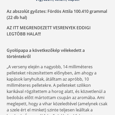
Az abszolút győztes: Fördös Attila 100.410 grammal
(22 db hal)
AZ ITT MEGRENDEZETT VESRENYEK EDDIGI
LEGTÖBB HALA!!!
Gyolópapa a következőkép vélekedett a
történtekről
„A verseny elején a nagyobb, 14 milliméteres
pelleteket részesítettem előnyben, ám ahogy a
kapások lanyhultak, átálltam az apróbb, 10
milliméteres pelletekre. A pelleteket szilikon
karikával rögzítettem a horog alatt, és közvetlenül a
bedobás előtt mártottam csupán az aromába. Ami
meglepett, hogy a vihar közeledtével (amelynek csak
a szele ért el minket) szinte teljesen leálltak a