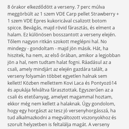
8 órakor elkezdődött a verseny. 7 perc múlva
meggörbült az 1 szem VDE Carp pellet Strawberry +
1 szem VDE Epres kukoricával csalizott botom
spicce. Bevágás, majd rövid fárasztás, és elment a
halam. Ez különösen bosszantott a verseny elején.
Tőlem nagyon ritkán szokott meglépni hal. No
mindegy - gondoltam - majd jön másik. Hát, ha
hiszitek, ha nem, az első órában, amikor a legjobban
jön a hal, nem tudtam halat fogni. Ráadásul az a
csali, amely mindjárt az elején gazdára talált, a
verseny folyamán többet egyetlen halnak sem
kellett! Közben mellettem Kovi Laca és Pontyozó14
és apukája felváltva fárasztottak. Egyszerűen az a
csali és etetőanyag, amelyet magammal hoztam,
ekkor még nem kellett a halaknak. Úgy gondolom,
hogy egy horgászt az tesz jó versenyhorgásszá, ha
tud alkalmazkodni a megváltozott viszonyokhoz és
szorult helyzetben is feltalálja magát. A verseny