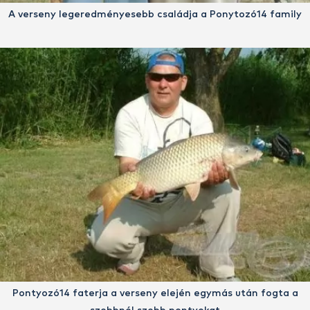
A verseny legeredményesebb családja a Ponytozó14 family
Pontyozó14 faterja a verseny elején egymás után fogta a