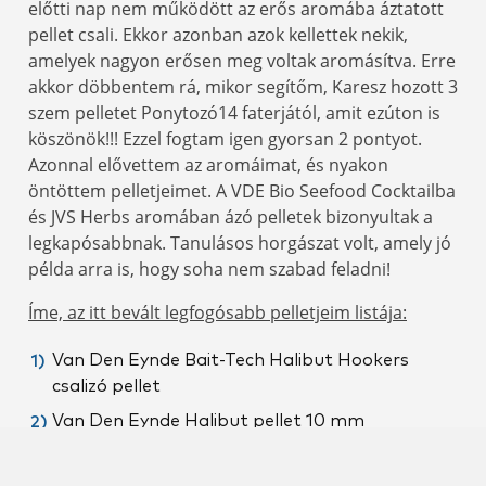
előtti nap nem működött az erős aromába áztatott
pellet csali. Ekkor azonban azok kellettek nekik,
amelyek nagyon erősen meg voltak aromásítva. Erre
akkor döbbentem rá, mikor segítőm, Karesz hozott 3
szem pelletet Ponytozó14 faterjától, amit ezúton is
köszönök!!! Ezzel fogtam igen gyorsan 2 pontyot.
Azonnal elővettem az aromáimat, és nyakon
öntöttem pelletjeimet. A VDE Bio Seefood Cocktailba
és JVS Herbs aromában ázó pelletek bizonyultak a
legkapósabbnak. Tanulásos horgászat volt, amely jó
példa arra is, hogy soha nem szabad feladni!
Íme, az itt bevált legfogósabb pelletjeim listája:
Van Den Eynde Bait-Tech Halibut Hookers
csalizó pellet
Van Den Eynde Halibut pellet 10 mm
Többfajta etetőanyag keverékem volt, de igazából