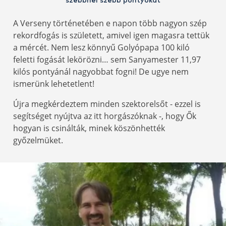
szebbnél szebb pontyokat
A Verseny történetében e napon több nagyon szép
rekordfogás is született, amivel igen magasra tettük
a mércét. Nem lesz könnyű Golyópapa 100 kiló
feletti fogását lekörözni… sem Sanyamester 11,97
kilós pontyánál nagyobbat fogni! De ugye nem
ismerünk lehetetlent!
Újra megkérdeztem minden szektorelsőt - ezzel is
segítséget nyújtva az itt horgászóknak -, hogy Ők
hogyan is csinálták, minek köszönhették
győzelmüket.