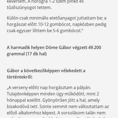
kevertem. A horogra 1-2 szem pinkit és
tűzőszúnyogot tettem.
Külön csak minimális etetőanyagot juttattam be: a
horgászat előtt 10-12 gombócot, napközben pedig
csak egyszer lőttem be 5-6 gombócot.”
A harmadik helyen Döme Gábor végzett 49.200
grammal (17 db hal)
Gábor a következőképpen vélekedett a
történtekről:
„A verseny előtti nap horgásztam a pályán.
Tulajdonképpen minden úgy működött, mint 2
hónappal ezelőtt. Gyönyörűen jött a hal, amely
bizakodóvá tett. Szinte semmit nem változtattam az
előző alkalomhoz képest. A sorsolásom talán nem