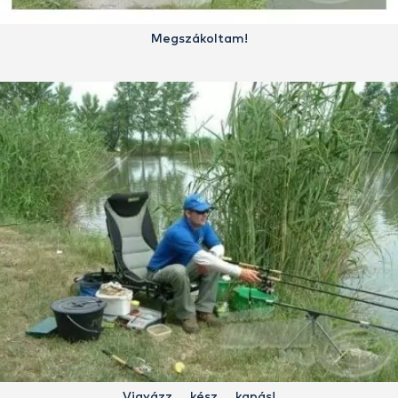
Megszákoltam!
Vigyázz…, kész…, kapás!