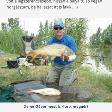
volt a legszerencsésebb, hiszen a pálya túlsó végén
horgásztam, de hal azért itt is lakik… :)
Döme Gábor most is kitett magáért