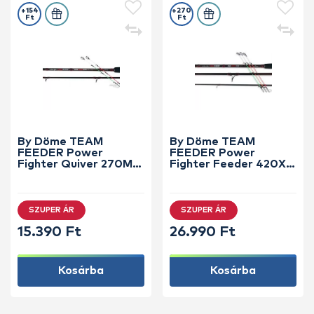
+154
+270
Ft
Ft
By Döme TEAM
By Döme TEAM
FEEDER Power
FEEDER Power
Fighter Quiver 270M
Fighter Feeder 420XH
horgászbot +
horgászbot +
Dobókesztyű ujj
Dobókesztyű ujj
SZUPER ÁR
SZUPER ÁR
15.390 Ft
26.990 Ft
Kosárba
Kosárba