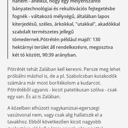
hanem - anélkül, hogy egy mélyenszántó
bányatechnológiai és rekultivációs fejtegetésbe
fognék - váltakozó mélységű, általában lapos
kiterjedésű, széles, árkokkal, "utakkal", akadókkal
szabdalt természetes jellegű
tómedernek.Pötrétén például majd\' 130
hektárnyi terület áll rendelkezésre, megosztva
két tó között, 90:39 arányban.
Pötrétét tehát Zalában kell keresni. Persze meg lehet
próbálni máshol is, de a pl. Szabolcsban kutakodók
számára már most borítékolom a kudarcot.
Pötrétéből ugyanis - kicsit patetikusan szólva - csak
egy van. És az is Zalában.
A közelben elhúzott nagykanizsai-egerszegi
vasútvonal nem, vagy csak alig hallatszik el a
tavakhoz. Ebből következően kicsit nagyobb