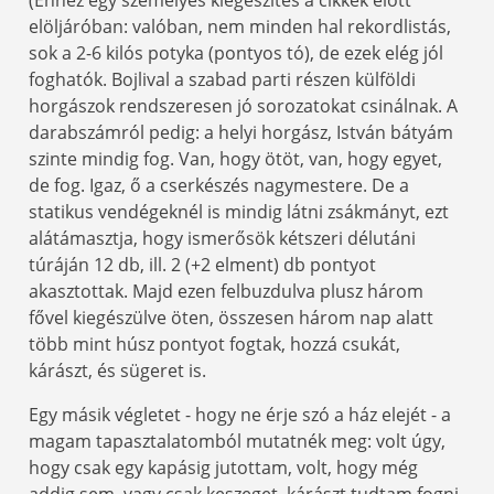
(Ehhez egy személyes kiegészítés a cikkek előtt
elöljáróban: valóban, nem minden hal rekordlistás,
sok a 2-6 kilós potyka (pontyos tó), de ezek elég jól
foghatók. Bojlival a szabad parti részen külföldi
horgászok rendszeresen jó sorozatokat csinálnak. A
darabszámról pedig: a helyi horgász, István bátyám
szinte mindig fog. Van, hogy ötöt, van, hogy egyet,
de fog. Igaz, ő a cserkészés nagymestere. De a
statikus vendégeknél is mindig látni zsákmányt, ezt
alátámasztja, hogy ismerősök kétszeri délutáni
túráján 12 db, ill. 2 (+2 elment) db pontyot
akasztottak. Majd ezen felbuzdulva plusz három
fővel kiegészülve öten, összesen három nap alatt
több mint húsz pontyot fogtak, hozzá csukát,
kárászt, és sügeret is.
Egy másik végletet - hogy ne érje szó a ház elejét - a
magam tapasztalatomból mutatnék meg: volt úgy,
hogy csak egy kapásig jutottam, volt, hogy még