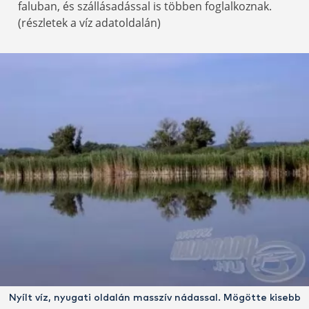
faluban, és szállásadással is többen foglalkoznak.
(részletek a víz adatoldalán)
Nyílt víz, nyugati oldalán masszív nádassal. Mögötte kisebb