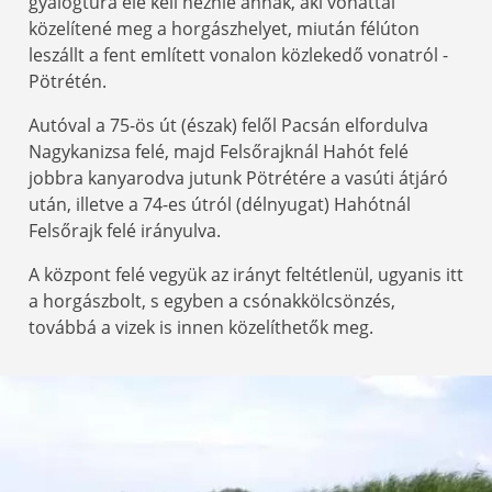
gyalogtúra elé kell néznie annak, aki vonattal
közelítené meg a horgászhelyet, miután félúton
leszállt a fent említett vonalon közlekedő vonatról -
Pötrétén.
Autóval a 75-ös út (észak) felől Pacsán elfordulva
Nagykanizsa felé, majd Felsőrajknál Hahót felé
jobbra kanyarodva jutunk Pötrétére a vasúti átjáró
után, illetve a 74-es útról (délnyugat) Hahótnál
Felsőrajk felé irányulva.
A központ felé vegyük az irányt feltétlenül, ugyanis itt
a horgászbolt, s egyben a csónakkölcsönzés,
továbbá a vizek is innen közelíthetők meg.