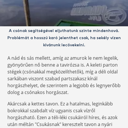
A csónak segítségével eljuthatunk szinte mindenhová.
Problémát a hosszú karó jelenthet csak, ha sekély vízen
kívánunk lecövekelni.
A nád és sás mellett, amíg az amurok le nem legelik,
gyönyörűen nő benne a tavirózsa is. A keleti parton
stégek (csónakkal megközelíthetők), míg a déli oldal
sarkában viszont szabad partszakasz kínál
horgászhelyet, de szerintem a legjobb és legnyerőbb
dolog a csónakos horgászat.
Akárcsak a kettes tavon. Ez a hatalmas, leginkább
bokrokkal szabdalt víz ugyanis csak vízről
horgászható. Ezen a téli-léki csukáiról híres, és azok
után méltán "Csukásnak" keresztelt tavon a nyári