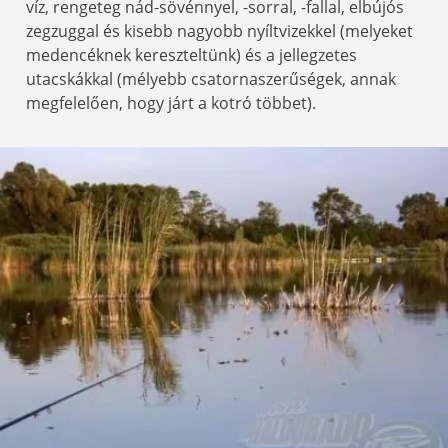
víz, rengeteg nád-sövénnyel, -sorral, -fallal, elbújós
zegzuggal és kisebb nagyobb nyíltvizekkel (melyeket
medencéknek kereszteltünk) és a jellegzetes
utacskákkal (mélyebb csatornaszerűségek, annak
megfelelően, hogy járt a kotró többet).