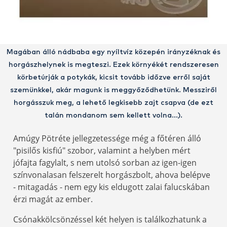
Magában álló nádbaba egy nyíltvíz közepén irányzéknak és
horgászhelynek is megteszi. Ezek környékét rendszeresen
körbetúrják a potykák, kicsit tovább időzve erről saját
szemünkkel, akár magunk is meggyőződhetünk. Messziről
horgásszuk meg, a lehető legkisebb zajt csapva (de ezt
talán mondanom sem kellett volna...).
Amúgy Pötréte jellegzetessége még a főtéren álló
"pisilős kisfiú" szobor, valamint a helyben mért
jófajta fagylalt, s nem utolsó sorban az igen-igen
színvonalasan felszerelt horgászbolt, ahova belépve
- mitagadás - nem egy kis eldugott zalai falucskában
érzi magát az ember.
Csónakkölcsönzéssel két helyen is találkozhatunk a