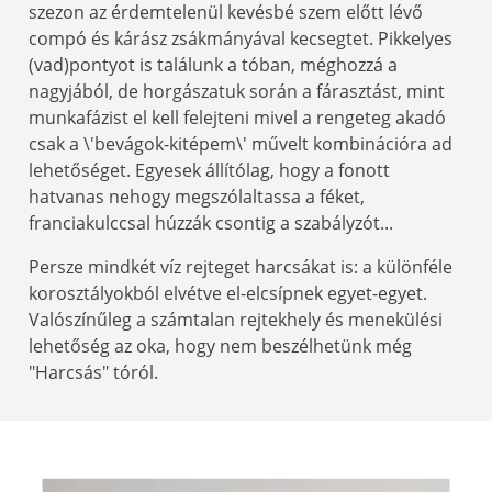
szezon az érdemtelenül kevésbé szem előtt lévő
compó és kárász zsákmányával kecsegtet. Pikkelyes
(vad)pontyot is találunk a tóban, méghozzá a
nagyjából, de horgászatuk során a fárasztást, mint
munkafázist el kell felejteni mivel a rengeteg akadó
csak a \'bevágok-kitépem\' művelt kombinációra ad
lehetőséget. Egyesek állítólag, hogy a fonott
hatvanas nehogy megszólaltassa a féket,
franciakulccsal húzzák csontig a szabályzót...
Persze mindkét víz rejteget harcsákat is: a különféle
korosztályokból elvétve el-elcsípnek egyet-egyet.
Valószínűleg a számtalan rejtekhely és menekülési
lehetőség az oka, hogy nem beszélhetünk még
"Harcsás" tóról.