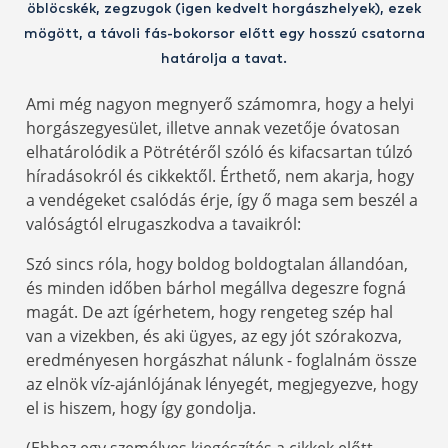
öblöcskék, zegzugok (igen kedvelt horgászhelyek), ezek
mögött, a távoli fás-bokorsor előtt egy hosszú csatorna
határolja a tavat.
Ami még nagyon megnyerő számomra, hogy a helyi
horgászegyesület, illetve annak vezetője óvatosan
elhatárolódik a Pötrétéről szóló és kifacsartan túlzó
híradásokról és cikkektől. Érthető, nem akarja, hogy
a vendégeket csalódás érje, így ő maga sem beszél a
valóságtól elrugaszkodva a tavaikról:
Szó sincs róla, hogy boldog boldogtalan állandóan,
és minden időben bárhol megállva degeszre fogná
magát. De azt ígérhetem, hogy rengeteg szép hal
van a vizekben, és aki ügyes, az egy jót szórakozva,
eredményesen horgászhat nálunk - foglalnám össze
az elnök víz-ajánlójának lényegét, megjegyezve, hogy
el is hiszem, hogy így gondolja.