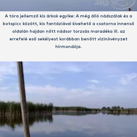
A tóra jellemző kis árkok egyike: A még álló nádszálak és a
botspicc között, kis fantáziával kivehető a csatorna innenső
oldalán hajdan nőtt nádsor torzsás maradéka ill. az
errefelé eső sekélyest korábban benőtt vízinövényzet
hírmondója.