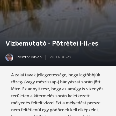
Vízbemutató - Pötrétei I-II.-es
Pásztor István
2003-08-29
A zalai tavak jellegzetessége, hogy legtöbbjük
tőzeg- (vagy mésziszap-) bányászat során jött
létre. Ez annyit tesz, hogy az amúgy is vizenyős
területen a kitermelés során keletkezett
mélyedés feltelt vízzel.Ezt a mélyedést persze
nem feltétlenül egy gödörnek kell elképzelni,