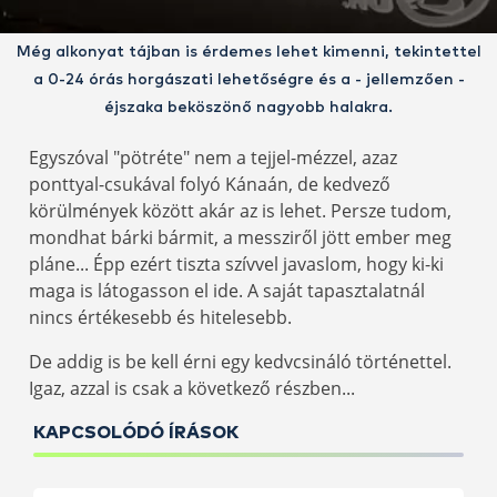
Még alkonyat tájban is érdemes lehet kimenni, tekintettel
a 0-24 órás horgászati lehetőségre és a - jellemzően -
éjszaka beköszönő nagyobb halakra.
Egyszóval "pötréte" nem a tejjel-mézzel, azaz
ponttyal-csukával folyó Kánaán, de kedvező
körülmények között akár az is lehet. Persze tudom,
mondhat bárki bármit, a messziről jött ember meg
pláne... Épp ezért tiszta szívvel javaslom, hogy ki-ki
maga is látogasson el ide. A saját tapasztalatnál
nincs értékesebb és hitelesebb.
De addig is be kell érni egy kedvcsináló történettel.
Igaz, azzal is csak a következő részben...
KAPCSOLÓDÓ ÍRÁSOK