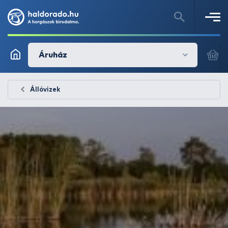
Áruház
Állóvizek