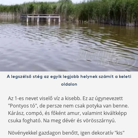
A legszélső stég az egyik legjobb helynek számít a keleti
oldalon
Az 1-es nevet viselő víz a kisebb. Ez az úgynevezett
"Pontyos tó", de persze nem csak potyka van benne.
Kárász, compó, és főként amur, valamint kiváltképp
csuka fogható. Na meg dévér és vörösszárnyú.
Növényekkel gazdagon benőtt, igen dekoratív "kis"