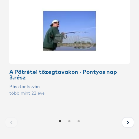
A Pötrétei tőzegtavakon - Pontyos nap
3.rész
Pásztor István
több mint 22 éve