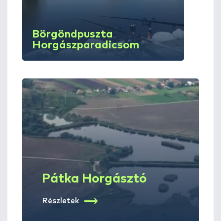
Börgöndpuszta
Horgászparadicsom
Pátka Horgásztó
Részletek