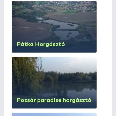
Pátka Horgásztó
Pozsár paradise horgásztó