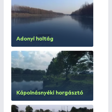
Adonyi holtág
Kápolnásnyéki horgásztó