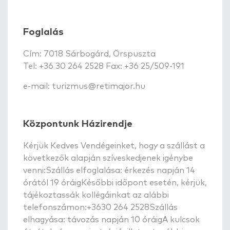
Foglalás
Cím: 7018 Sárbogárd, Örspuszta
Tel: +36 30 264 2528 Fax: +36 25/509-191
e-mail:
turizmus@retimajor.hu
Központunk Házirendje
Kérjük Kedves Vendégeinket, hogy a szállást a
következők alapján szíveskedjenek igénybe
venni:Szállás elfoglalása: érkezés napján 14
órától 19 óráigKésőbbi időpont esetén, kérjük,
tájékoztassák kollégáinkat az alábbi
telefonszámon:+3630 264 2528Szállás
elhagyása: távozás napján 10 óráigA kulcsok