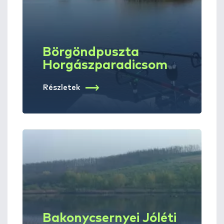
Börgöndpuszta
Horgászparadicsom
Részletek
Bakonycsernyei Jóléti