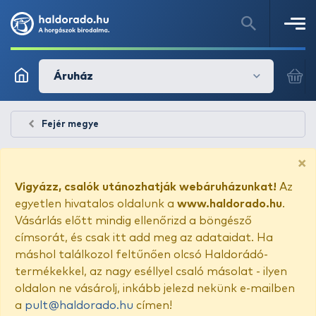
Áruház
Fejér megye
×
Vigyázz, csalók utánozhatják webáruházunkat!
Az
egyetlen hivatalos oldalunk a
www.haldorado.hu
.
Vásárlás előtt mindig ellenőrizd a böngésző
címsorát, és csak itt add meg az adataidat. Ha
máshol találkozol feltűnően olcsó Haldorádó-
termékekkel, az nagy eséllyel csaló másolat - ilyen
oldalon ne vásárolj, inkább jelezd nekünk e-mailben
a
pult@haldorado.hu
címen!