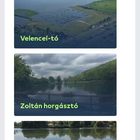
Velencei-tó
Zoltán horgásztó