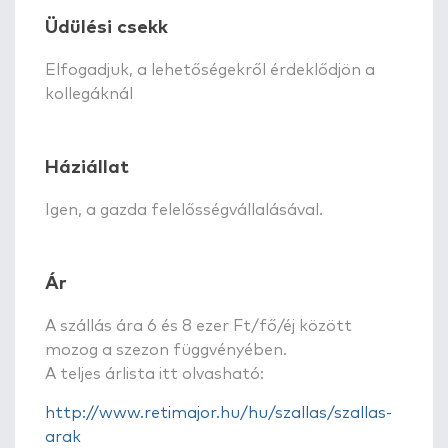
Üdülési csekk
Elfogadjuk, a lehetőségekről érdeklődjön a
kollegáknál
Háziállat
Igen, a gazda felelősségvállalásával.
Ár
A szállás ára 6 és 8 ezer Ft/fő/éj között
mozog a szezon függvényében.
A teljes árlista itt olvasható:
http://www.retimajor.hu/hu/szallas/szallas-
arak