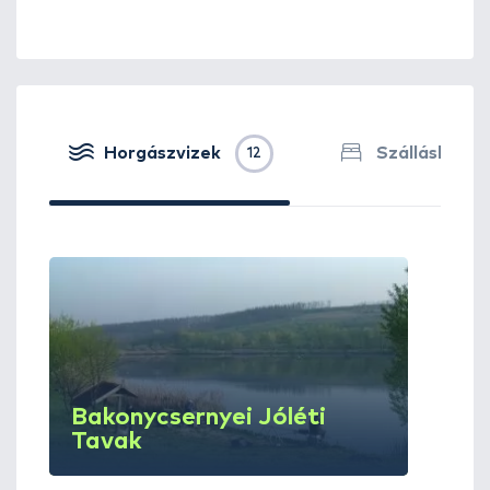
Horgászvizek
Szálláshelye
12
Bakonycsernyei Jóléti
Tavak