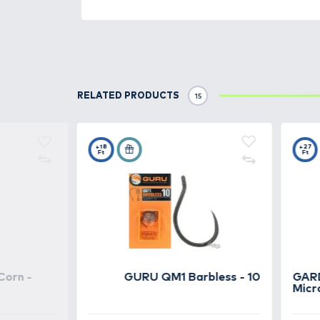
Details
A
SpéciCorn
forradalmasítja a c
tulajdonságokkal bír, amelyek jó
képessége és intenzív íze kieme
ázó kukoricaszemet tartalmaz, 
csalival akár több tucat halat i
visszatenni a tégelybe, hogy újr
elegendő lehet! Különösen alka
maradéktalanul ki tudjuk haszná
apró halak sem szétszedni.
A MIX-6 szortiment tartalmazz
fokhagyma), így mindent lefedő