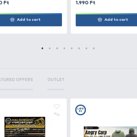
+27
+2
Ft
F