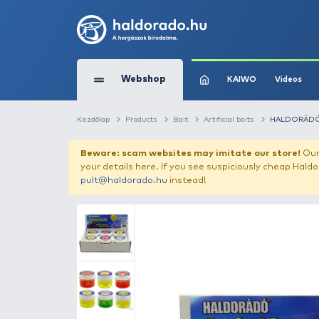
Webshop
KAIW
Kezdőlap
Products
Bait
Artificial baits
Beware: scam websites may imitate 
your details here. If you see suspicious
pult@haldorado.hu
instead!