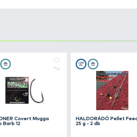
sali fogalmát! Ez a csali imitáció, ismertebb nevén gumi
 csali felkínálás esetén ellenállhatatlanná teszik azt a h
li ezt a terméket a hasonló imitációk közül. Az impozán
de ez ne ijesszen meg senkit.
Haldorádó Csalitüskén fe
s megfoghatunk, ha nem veszítjük el. A horgászat végén cé
a feltöltődjön, magába szívja az egyedi aromát. Így egy ki
lmas a pontyos method-feeder technikához, ahol a Spéc
lni. Rugalmas, szívós csali, amely további előnye, hogy 
a az összes ízvariációt
(chilis tintahal, méz, eper, éde
 megoldást nyújt az év egésze során.