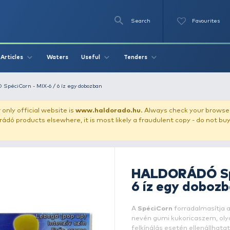
Se
O
Videos
Waters
Articles
Useful
Tend
HALDORÁDÓ SpéciCorn - MIX-6 / 6 íz egy dobozban
our store!
Our only official website is
www.haldorado.h
ly cheap Haldorádó products elsewhere, it is most likely a