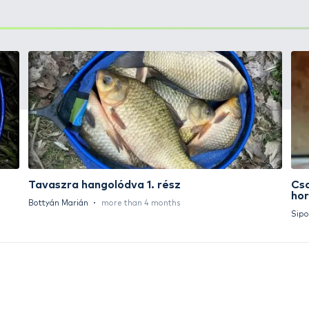
+15
Ft
HALDORÁDÓ Kaiwo Travel
HA
Spin 240MH bot + orsó szett
SU