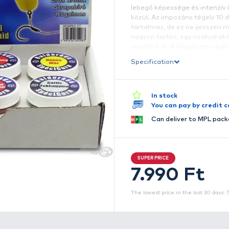
A
ne
fe
le
k
t
n
ve
ho
S
e
t
h
é
A
e
m