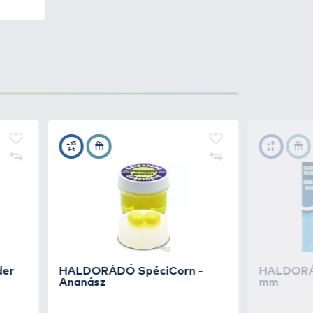
 kukoricaszem, olyan
alak számára. A kitűnő lebegő
s tégely 10 db finom aromában
lkínálva
nagyon tartós, egy
lszerű a csalit ismét
s tégely, akár egy szezonra is
iCorn minden előnyét
nem sérülékeny és nem tudják az
s ananász, édes csemegekukorica,