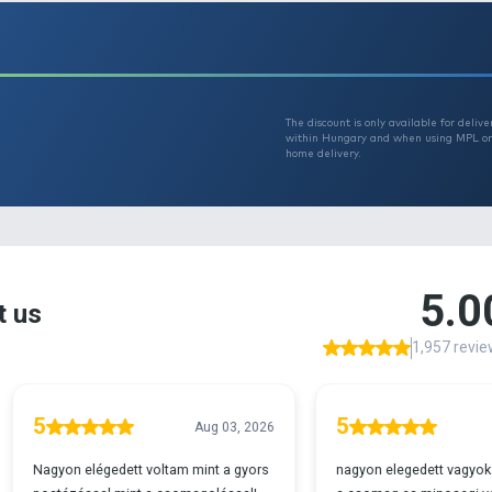
Th
T
r 29990
w
h