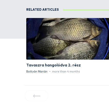
HALDORÁDÓ Kaiwo Travel
Spin 240XH bot + orsó szett