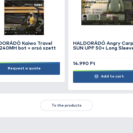
0
GARDNER Covert Mugga
HA
Micro Barb 12
25
2.690 Ft
1.
Add to cart
TS
FEATURED OFFERS
OUTLET