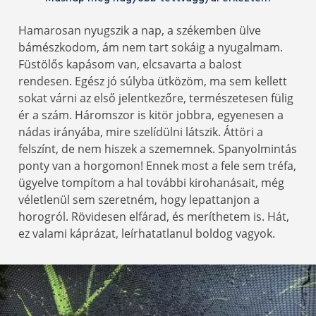
Hamarosan nyugszik a nap, a székemben ülve
bámészkodom, ám nem tart sokáig a nyugalmam.
Füstölős kapásom van, elcsavarta a balost
rendesen. Egész jó súlyba ütközöm, ma sem kellett
sokat várni az első jelentkezőre, természetesen fülig
ér a szám. Háromszor is kitör jobbra, egyenesen a
nádas irányába, mire szelídülni látszik. Áttöri a
felszínt, de nem hiszek a szememnek. Spanyolmintás
ponty van a horgomon! Ennek most a fele sem tréfa,
ügyelve tompítom a hal további kirohanásait, még
véletlenül sem szeretném, hogy lepattanjon a
horogról. Rövidesen elfárad, és meríthetem is. Hát,
ez valami káprázat, leírhatatlanul boldog vagyok.