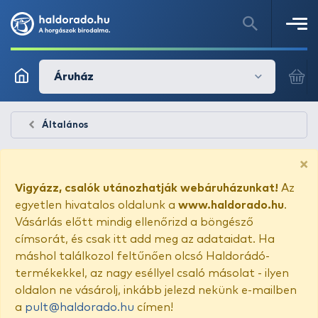
Áruház
Általános
×
Vigyázz, csalók utánozhatják webáruházunkat!
Az
egyetlen hivatalos oldalunk a
www.haldorado.hu
.
Vásárlás előtt mindig ellenőrizd a böngésző
címsorát, és csak itt add meg az adataidat. Ha
máshol találkozol feltűnően olcsó Haldorádó-
termékekkel, az nagy eséllyel csaló másolat - ilyen
oldalon ne vásárolj, inkább jelezd nekünk e-mailben
a
pult@haldorado.hu
címen!