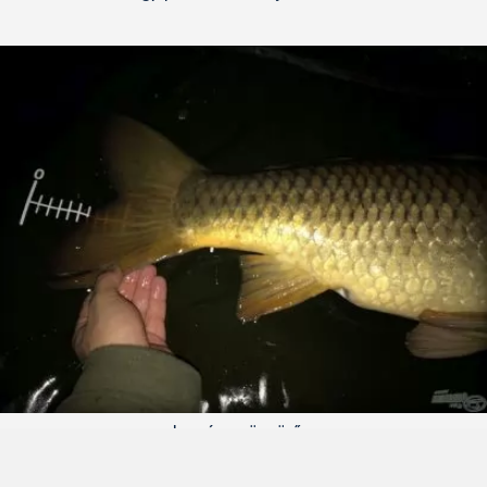
Igazán gyönyörű…