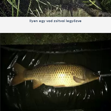
Ilyen egy vad zsitvai legyőzve