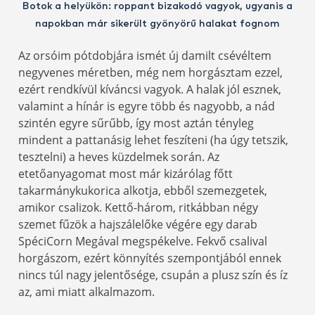
Botok a helyükön: roppant bizakodó vagyok, ugyanis a
napokban már sikerült gyönyörű halakat fognom
Az orsóim pótdobjára ismét új damilt csévéltem
negyvenes méretben, még nem horgásztam ezzel,
ezért rendkívül kíváncsi vagyok. A halak jól esznek,
valamint a hínár is egyre több és nagyobb, a nád
szintén egyre sűrűbb, így most aztán tényleg
mindent a pattanásig lehet feszíteni (ha úgy tetszik,
tesztelni) a heves küzdelmek során. Az
etetőanyagomat most már kizárólag főtt
takarmánykukorica alkotja, ebből szemezgetek,
amikor csalizok. Kettő-három, ritkábban négy
szemet fűzök a hajszálelőke végére egy darab
SpéciCorn Megával megspékelve. Fekvő csalival
horgászom, ezért könnyítés szempontjából ennek
nincs túl nagy jelentősége, csupán a plusz szín és íz
az, ami miatt alkalmazom.