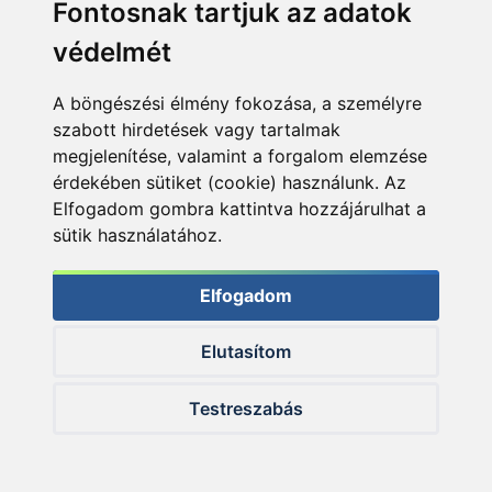
Fontosnak tartjuk az adatok
védelmét
A böngészési élmény fokozása, a személyre
szabott hirdetések vagy tartalmak
megjelenítése, valamint a forgalom elemzése
érdekében sütiket (cookie) használunk. Az
Elfogadom gombra kattintva hozzájárulhat a
sütik használatához.
Elfogadom
Elutasítom
… és érintetlen hal
Testreszabás
Fenséges halnak örvendhetek, igazi vad nyurgával
hozott össze a sors, méltó megkoronázása az egész
hétvégének. Kívánni sem mernék többet. Nyolcvan