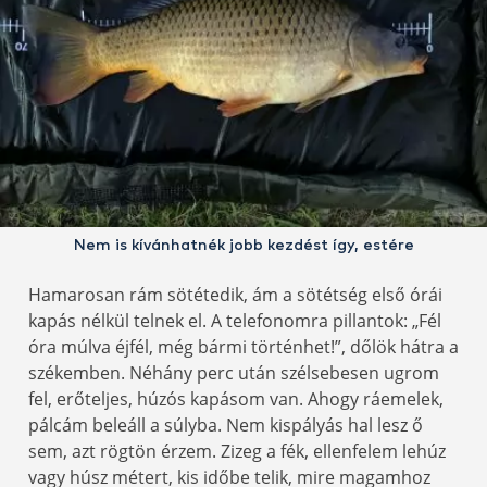
Nem is kívánhatnék jobb kezdést így, estére
Hamarosan rám sötétedik, ám a sötétség első órái
kapás nélkül telnek el. A telefonomra pillantok: „Fél
óra múlva éjfél, még bármi történhet!”, dőlök hátra a
székemben. Néhány perc után szélsebesen ugrom
fel, erőteljes, húzós kapásom van. Ahogy ráemelek,
pálcám beleáll a súlyba. Nem kispályás hal lesz ő
sem, azt rögtön érzem. Zizeg a fék, ellenfelem lehúz
vagy húsz métert, kis időbe telik, mire magamhoz