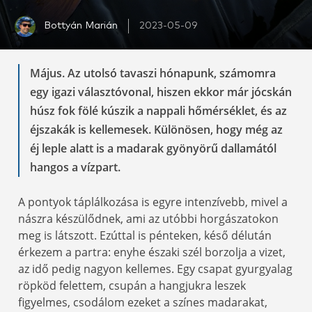
Bottyán Marián
2023-05-09
Május. Az utolsó tavaszi hónapunk, számomra
egy igazi választóvonal, hiszen ekkor már jócskán
húsz fok fölé kúszik a nappali hőmérséklet, és az
éjszakák is kellemesek. Különösen, hogy még az
éj leple alatt is a madarak gyönyörű dallamától
hangos a vízpart.
A pontyok táplálkozása is egyre intenzívebb, mivel a
nászra készülődnek, ami az utóbbi horgászatokon
meg is látszott. Ezúttal is pénteken, késő délután
érkezem a partra: enyhe északi szél borzolja a vizet,
az idő pedig nagyon kellemes. Egy csapat gyurgyalag
röpköd felettem, csupán a hangjukra leszek
figyelmes, csodálom ezeket a színes madarakat,