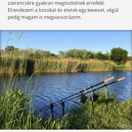
szerencsére gyakran megtisztelnek errefelé.
Elrendezem a botokat és etetek egy keveset, végül
pedig magam is megvacsorázom.