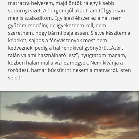
matracra helyezem, majd öntök rá egy kisebb
vödörnyi vizet. A horgom jól akadt, amitől gyorsan
meg is szabadítom. Egy igazi ékszer ez a hal, nem
győzöm csodálni, de igyekeznem kell, nem
szeretném, hogy bármi baja essen. Sietve készítem a
képeket, sajnos a fényviszonyok most nem
kedveznek, pedig a hal rendkívül gyönyörű. „Azért
talán valami használható lesz”, nyugtatom magam,
közben halammal a vízhez megyek. Nem kívánja a
törődést, hamar búcsút int nekem a matracról. Isten
veled!