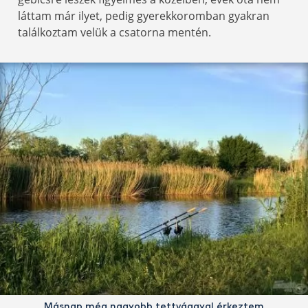
láttam már ilyet, pedig gyerekkoromban gyakran
találkoztam velük a csatorna mentén.
Másnap még nagyobb tettvággyal érkeztem