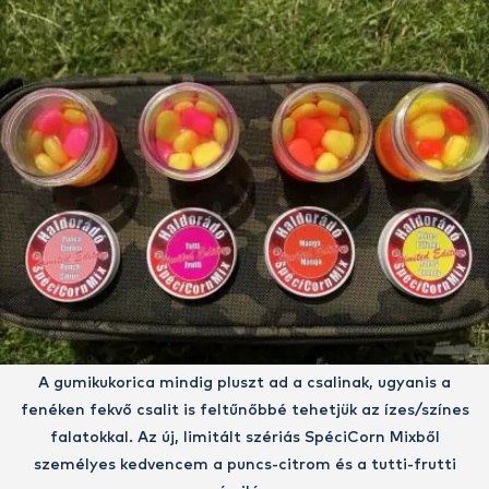
A gumikukorica mindig pluszt ad a csalinak, ugyanis a
fenéken fekvő csalit is feltűnőbbé tehetjük az ízes/színes
falatokkal. Az új, limitált szériás SpéciCorn Mixből
személyes kedvencem a puncs-citrom és a tutti-frutti