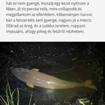
hát ez nem gyenge, muszáj egy kicsit nyitnom a
féken. Jó tíz percbe telik, mire csillapodik és
megpillantom az ellenfelem. Kőkeményen harcol,
bár a felszerelés sem gyenge, nagyon jó a meccs.
Elfárad az öreg, és a szákba terelem, roppant
impozáns, ahogy piheg és felülről nézhetem.