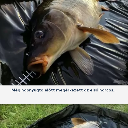
Még napnyugta előtt megérkezett az első harcos…