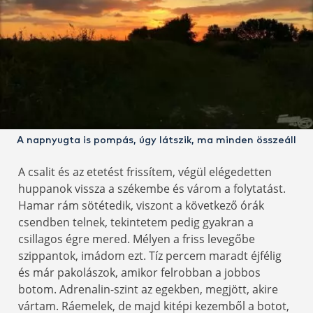
A napnyugta is pompás, úgy látszik, ma minden összeáll
A csalit és az etetést frissítem, végül elégedetten
huppanok vissza a székembe és várom a folytatást.
Hamar rám sötétedik, viszont a következő órák
csendben telnek, tekintetem pedig gyakran a
csillagos égre mered. Mélyen a friss levegőbe
szippantok, imádom ezt. Tíz percem maradt éjfélig
és már pakolászok, amikor felrobban a jobbos
botom. Adrenalin-szint az egekben, megjött, akire
vártam. Ráemelek, de majd kitépi kezemből a botot,