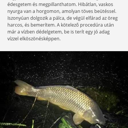
édesgetem és megpillanthatom. Hibátlan, vaskos
nyurga van a horgomon, amolyan töves beütéssel.
Iszonyúan dolgozik a pálca, de végül elfárad az öreg
harcos, és bemerítem. A kötelező procedúra után
már a vízben dédelgetem, be is terít egy jó adag
vízzel elköszönésképpen.