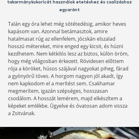
takarmánykukoricát használok etetéshez és csalizáshoz
egyaránt
Talán egy óra lehet még sötétedésig, amikor heves
kapásom van. Azonnal betámasztok, amire
hatalmasat rúg az ellenfelem, jócskán elszalad
hosszú métereket, mire enged egy kicsit, és húzni
kezdhetem. Nem kétkilós lesz az biztos, külön öröm,
hogy még világosban érkezett. Rövidesen előttem
rója a köröket, húsos szájával nagyokat piheg, fárad
a gyönyörű töves. A horgom nagyon jól akadt, így
nem kapkodom el a merítést sem. Csakhamar
megmerítem, igazán szépséges, hosszasan
csodálom. A hosszát lemérem, majd elkészítem a
képeket emlékbe. Ügyelve és óvatosan adom vissza
a Zsitvának.