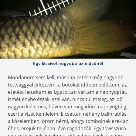
Egy kicsivel nagyobb az előzőnél
Mondanom sem kell, másnap estére még nagyobb
tettvággyal érkeztem, a botokat időben belőttem, az
etetést letudtam és izgatottan vártam a napnyugtát.
Ismét enyhe északi szél van, nincs túl meleg, az idő
nagyon kellemes, bőven van még időm napnyugtáig,
ezért a vizet kémlelem. Elcsattan néhány balinrablás
a közelemben, öröm nézni, ahogy tombolnak ezek az
éhes, erejük teljében lévő ragadozók. Egy tövisszúró
gébicsre leszek figyelmes a közelben, évek óta nem