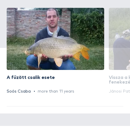
A fűzött csalik esete
Vissza a
fenekezé
Soós Csaba
more than 11 years
Jánosi Pat