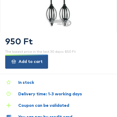
950 Ft
The lowest price in the last 30 days: 850 Ft
Add to cart
In stock
Delivery time: 1-3 working days
Coupon can be validated