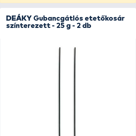
DEÁKY
Gubancgátlós etetőkosár
színterezett - 25 g - 2 db