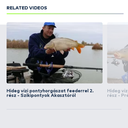
RELATED VIDEOS
Hideg vízi pontyhorgászat feederrel 2.
Hideg víz
rész - Szikipontyok Akasztóról
rész - Pr