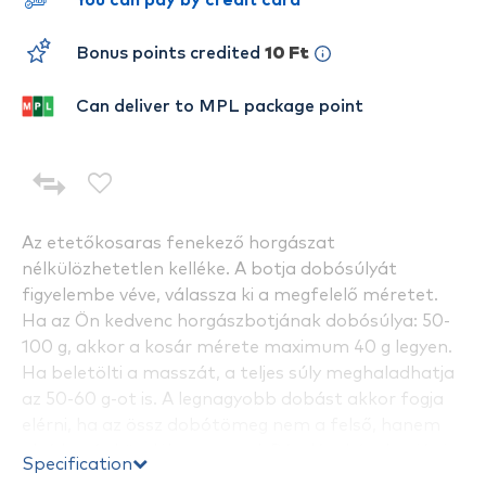
You can pay by credit card
Bonus points credited
10 Ft
Can deliver to MPL package point
Az etetőkosaras fenekező horgászat
nélkülözhetetlen kelléke. A botja dobósúlyát
figyelembe véve, válassza ki a megfelelő méretet.
Ha az Ön kedvenc horgászbotjának dobósúlya: 50-
100 g, akkor a kosár mérete maximum 40 g legyen.
Ha beletölti a masszát, a teljes súly meghaladhatja
az 50-60 g-ot is. A legnagyobb dobást akkor fogja
elérni, ha az össz dobótömeg nem a felső, hanem
alsó határ közelében marad. Ráadásul, így botját is
Specification
kíméli. Ez a gubancgátlócsővel ellátott színterezett