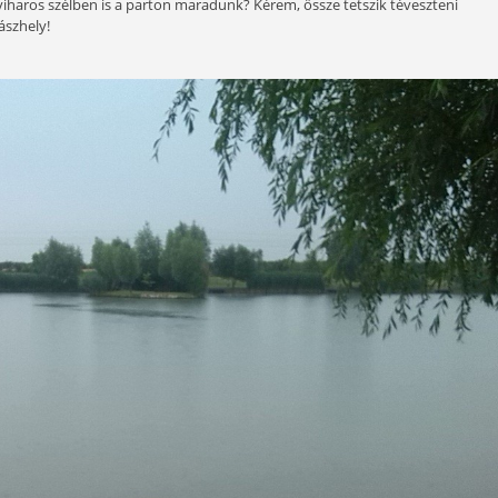
t rá az eső a legjobban. Bevallom őszintén, hogy engem egye
 bizony az eső. Nem a nyári záporokra gondolok, hanem az egé
t mutatta, hogy ez most nem fog egész nap tartani, csak 1-2 
ereléseket a kiskocsira a jegyváltás után. A tulajdonos kérd
essünk egy eső ellen jobban védettet? „Nem tudom, mennyir
n már a szezont nyitottuk az 5 fokos víz partján 3 fokban, 
t, látni nem! Mi viharos szélben is a parton maradunk? Kérem,
l. Irány a horgászhely!