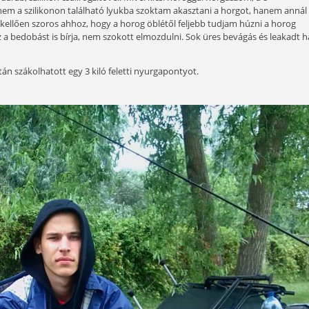
Édes ízvilág mindenhol!
djak egy tanácsot! Soha ne öntsetek rá egyben sok vizet! 
legjobb állagot. Még egy fontos dolog: az edény kapacitásán
b a hozzáadott vizet egyenletesen szétoszlatni benne. Maga
 jól tapad, de a vízbe érve hamar ki is ázik a kosárból és hor
ll egy jó pár perc, mire a nagyobb szemcsék is felszívják a m