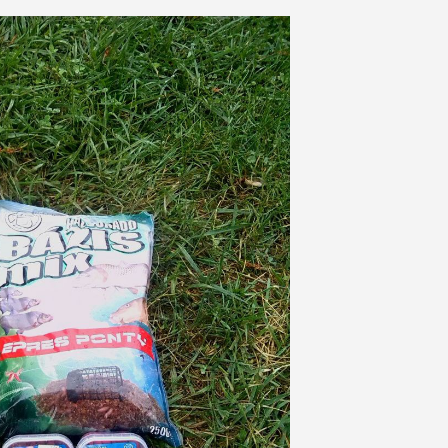
gadott a horgászhelyre érve. Megállás nélkül esett, de majdcsa
dorádó termékek próbájának szántam. Etetőanyagnak a Bázis
ak két tagját, a Fagyos Pontyot és a Ponty Pirost választott
oroksári)-Dunán, ott fogtam is vele szép pontyokat és dévér
s, így nem maradhatott otthon. A Ponty Pirost viszont ekkor h
lkeztem. A víz hőfokát úgy 18-20 fokra tippeltem, hiszen eg
óta, az éjszakák kimondottan hűvösek voltak. Eddigi tapaszt
, így az volt a tervem, hogy ezzel a két pellettel fogok halaka