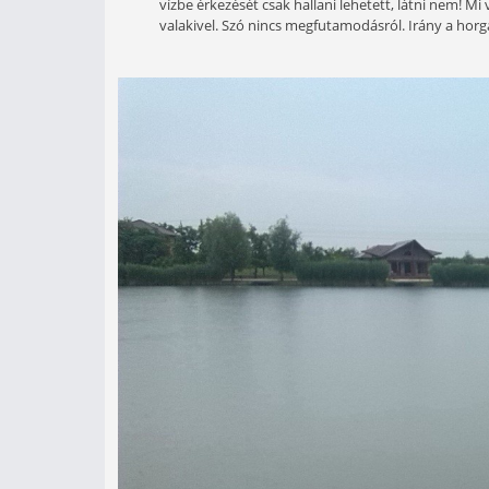
Csak egy kattintás, és kiderül.
Ahogy a tóhoz értünk, akkor kezdet
eltántorítani a horgászattól, és ez
A telefonra pillantva a radarkép az
boldogan pakolásztam a horgászfelsz
lebeszélt horgászhelynél, vagy ker
mondta. Papírkutyák? Mi? Január 4-é
vízbe érkezését csak hallani lehetet
valakivel. Szó nincs megfutamodásró