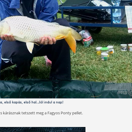
erés mellett hozzáadni - így elkerülhetjük a túlvizezést. Én
verek. és amíg a botokat, csalikat előkészítem, kinyitom a 
már be lehet állítani a végleges állagot. Ez olyan 15-20 perc.
ozra rátekintve rögtön szembeötlő, olyan jó illata van, hogy 
eskés, de merőben más, nem annyira intenzíven édes.
ó Magyar Betyár kukorica, saját készítésű mézes-fokhagymá
 a pelletek nem működnének. Hogy működtek-e? Nézzük hát!
t a horogra 1-1 darab, szilikon csalirögzítővel. Mivel kicsi ho
a horgomat, ezért nem a szilikonon található lyukba szoktam a
szúrom rajta, így kellően szoros ahhoz, hogy a horog öblétől 
e az akadást. Ez a bedobást is bírja, nem szokott elmozdulni.
lhúzós kapás után szákolhatott egy 3 kiló feletti nyurgapont