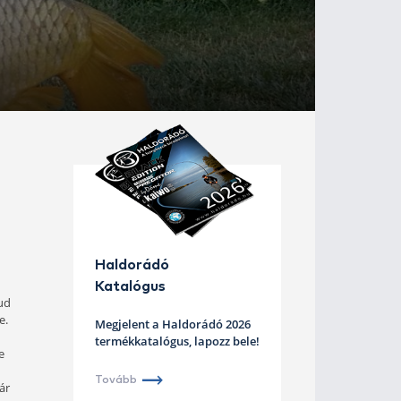
k tesztelésére. Régóta
 helyszínt is, az időjárás is
nt folytatódott a napunk?