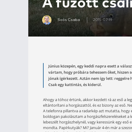
A fűzött 
Soós Csaba
2015-0
Június közepén, egy keddi napra
vártam, hogy próbára tehessem ő
jónak ígérkezett. Aztán nem így