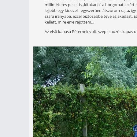
Az etetőanyag bekeveréséhez hadd a
erőteljesen keverve kaphatjátok a 
több anyagot, mert sokkalta nehezeb
eper illatú etetőanyag, amely nagyon
Köztudott, hogy az etetőanyagnak ke