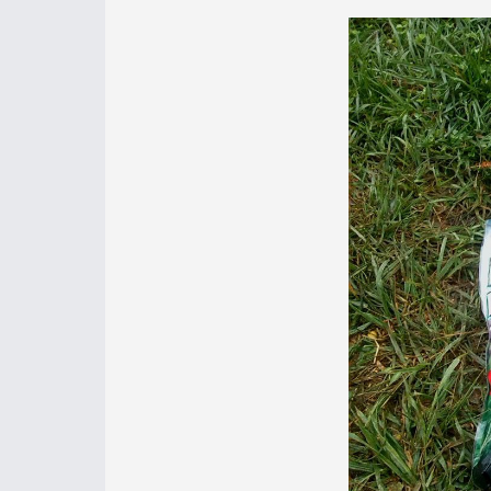
Ez a kép fo
Mint már írtam, a mai napot a Hal
pedig a Top10 Carp Pellet családján
szerencsém kipróbálni a Ráckevei (S
felmelegedett, 20-21 fokos vízben i
semmiféle tapasztalattal nem rende
hőségnek már nyoma sem volt napok 
még az édes jellegű csalik fogósabbak