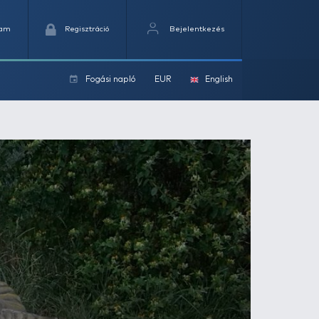
Kedvencek
Kosaram
Regisztráció
Fogási na
ok