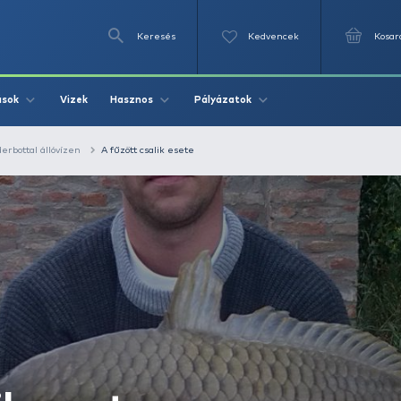
Keresés
Videók
Vizek
Írások
Hasznos
Pályázat
echnikák
Feederbottal állóvízen
A fűzött csalik esete