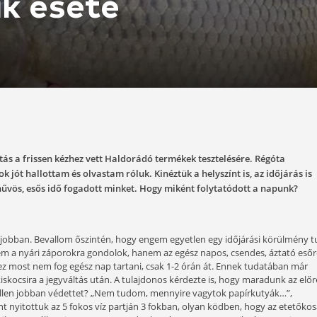
csalik esete
7-19
 esett a választás a frissen kézhez vett Haldorádó terméke
ket, hiszen sok jót hallottam és olvastam róluk. Kinéztük a
 lett: reggelre hűvös, esős idő fogadott minket. Hogy miké