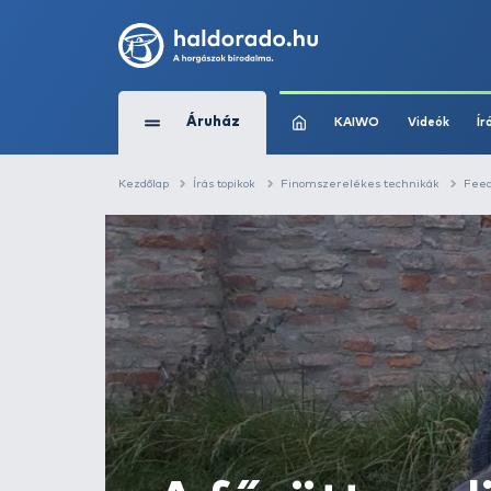
Áruház
KAIWO
Kezdőlap
Írás topikok
Finomszerelékes t