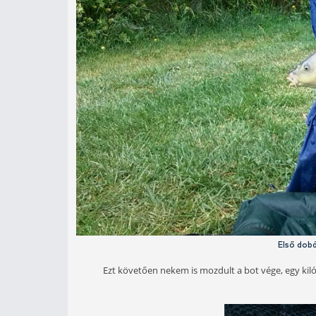
jobb több részletben, folyamatos kev
rakom össze, utána etetőanyagot ke
szemek is megszívják magukat, ekkor 
A Ponty Piros pellet ízvilága a dob
ember. A Fagyos Ponty is kicsit éd
Csaliként még volt nálam Haldorád
mézes kukorica arra az esetre, ha
Az első dobásra a két pelletből kerül
milliméteres pellet is „kitakarja” 
lejjebb egy kicsivel - egyszerűen át
szára irányába, ezzel biztosabbá tév
kellett, mire erre rájöttem…
Az első kapása Péternek volt, szép e