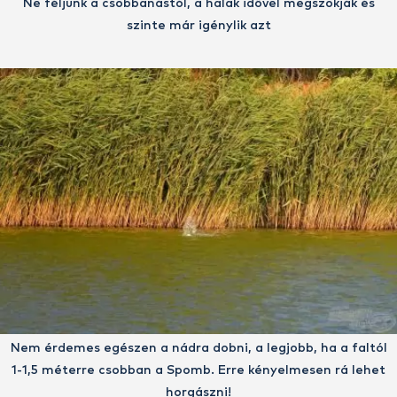
Ne féljünk a csobbanástól, a halak idővel megszokják és
szinte már igénylik azt
Nem érdemes egészen a nádra dobni, a legjobb, ha a faltól
1-1,5 méterre csobban a Spomb. Erre kényelmesen rá lehet
horgászni!