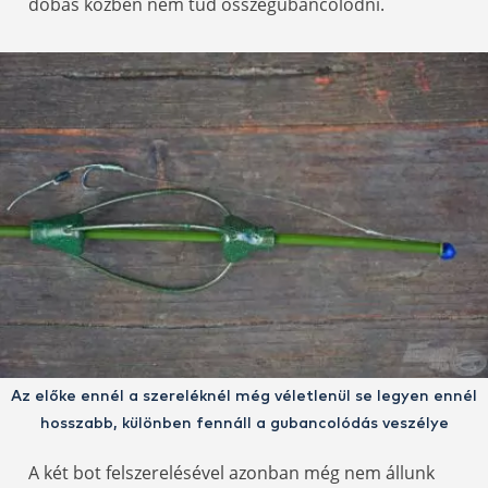
dobás közben nem tud összegubancolódni.
Az előke ennél a szereléknél még véletlenül se legyen ennél
hosszabb, különben fennáll a gubancolódás veszélye
A két bot felszerelésével azonban még nem állunk