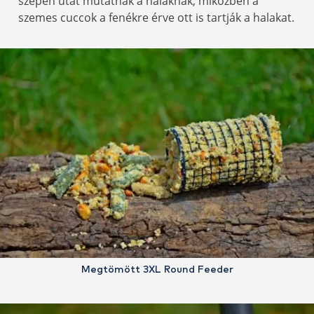
szépen utat mutatnak a halaknak, miközben a
szemes cuccok a fenékre érve ott is tartják a halakat.
Megtömött 3XL Round Feeder