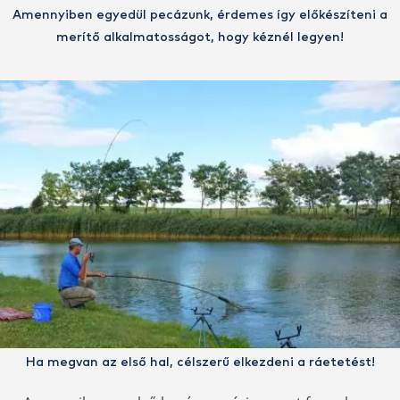
Amennyiben egyedül pecázunk, érdemes így előkészíteni a
merítő alkalmatosságot, hogy kéznél legyen!
Ha megvan az első hal, célszerű elkezdeni a ráetetést!