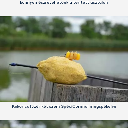
könnyen észrevehetőek a terített asztalon
Kukoricafüzér két szem SpéciCornnal megspékelve