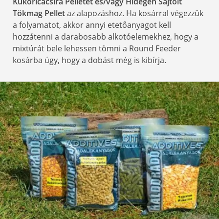
Kukoricacsíra Pelletet és/vagy Hidegen Sajtolt
Tökmag Pellet
az alapozáshoz. Ha kosárral végezzük
a folyamatot, akkor annyi etetőanyagot kell
hozzátenni a darabosabb alkotóelemekhez, hogy a
mixtúrát bele lehessen tömni a Round Feeder
kosárba úgy, hogy a dobást még is kibírja.