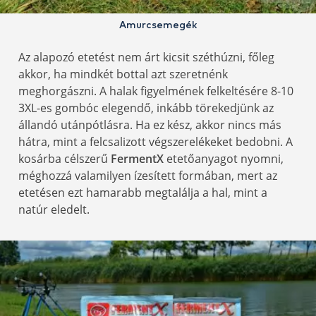
Amurcsemegék
Az alapozó etetést nem árt kicsit széthúzni, főleg
akkor, ha mindkét bottal azt szeretnénk
meghorgászni. A halak figyelmének felkeltésére 8-10
3XL-es gombóc elegendő, inkább törekedjünk az
állandó utánpótlásra. Ha ez kész, akkor nincs más
hátra, mint a felcsalizott végszerelékeket bedobni. A
kosárba célszerű
FermentX
etetőanyagot nyomni,
méghozzá valamilyen ízesített formában, mert az
etetésen ezt hamarabb megtalálja a hal, mint a
natúr eledelt.