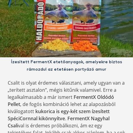
Ízesített FermentX etetőanyagok, amelyekre biztos
rámozdul az etetésen portyázó amur
Csalit is olyat érdemes választani, amely ugyan van a
„terített asztalon”, mégis kitűnik valamivel. Erre a
legalkalmasabb a már ismert
FermentX Oldódó
Pellet
, de fogós kombináció lehet az alapozásból
kiválogatott
kukorica is egy-két szem ízesített
SpéciCornnal kikönnyítve
.
FermentX Nagyhal
Csali
val is érdemes próbálkozni, ám ez egy
tekintélyes falat. Inkább csak akkor ajánlom, ha a sok