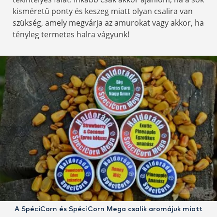
kisméretű ponty és keszeg miatt olyan csalira van
szükség, amely megvárja az amurokat vagy akkor, ha
tényleg termetes halra vágyunk!
A SpéciCorn és SpéciCorn Mega csalik aromájuk miatt