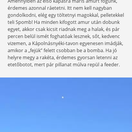
Amennyiben az első kapásra máris amurt fogunk,
érdemes azonnal ráetetni. Itt nem kell nagyban
gondolkodni, elég egy töltetnyi magokkal, pelletekkel
teli Spomb! Ha minden kifogott amur után dobunk
egyet, akkor csak kicsit riadnak meg a halak, és pár
percen belül ismét foghatóak lesznek, sőt, kedvenc
vizemen, a Kápolnásnyéki-tavon egyenesen imádják,
amikor a „fejük” felett csobban be a bomba. Ha jó
helyre megy a rakéta, érdemes gyorsan letenni az
etetőbotot, mert pár pillanat múlva repül a feeder.