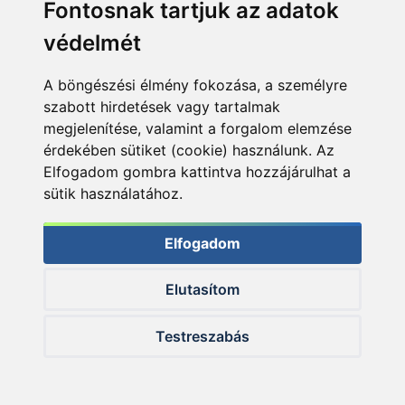
Fontosnak tartjuk az adatok
védelmét
A böngészési élmény fokozása, a személyre
szabott hirdetések vagy tartalmak
A szakértő válaszol! - 237. rész
megjelenítése, valamint a forgalom elemzése
érdekében sütiket (cookie) használunk. Az
Putz Tamás
Elfogadom gombra kattintva hozzájárulhat a
4 napja
sütik használatához.
Elfogadom
Elutasítom
ÚJ TERMÉKEK
Testreszabás