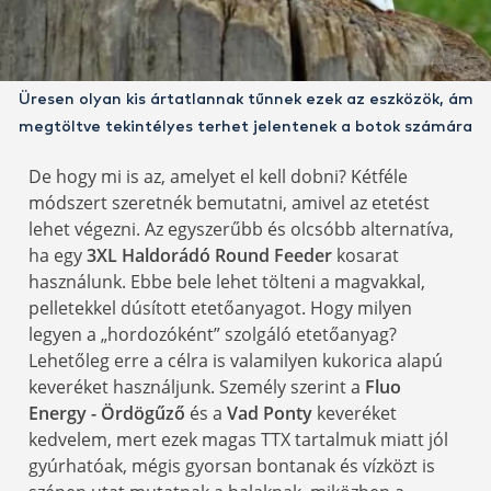
Üresen olyan kis ártatlannak tűnnek ezek az eszközök, ám
megtöltve tekintélyes terhet jelentenek a botok számára
De hogy mi is az, amelyet el kell dobni? Kétféle
módszert szeretnék bemutatni, amivel az etetést
lehet végezni. Az egyszerűbb és olcsóbb alternatíva,
ha egy
3XL Haldorádó Round Feeder
kosarat
használunk. Ebbe bele lehet tölteni a magvakkal,
pelletekkel dúsított etetőanyagot. Hogy milyen
legyen a „hordozóként” szolgáló etetőanyag?
Lehetőleg erre a célra is valamilyen kukorica alapú
keveréket használjunk. Személy szerint a
Fluo
Energy - Ördögűző
és a
Vad Ponty
keveréket
kedvelem, mert ezek magas TTX tartalmuk miatt jól
gyúrhatóak, mégis gyorsan bontanak és vízközt is