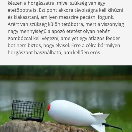
készen a horgászatra, mivel szükség van egy
etetőbotra is. Ezt pont akkora távolságra kell kihúzni
és kiakasztani, amilyen messzire pecázni fogunk.
Azért van szükség külön tetőbotra, mert a viszonylag
nagy mennyiségű alapozó etetést olyan nehéz
gombóccal kell végezni, amelyet egy átlagos feeder
bot nem biztos, hogy elvisel. Erre a célra bármilyen
horgászbot használható, ami kellően erős.