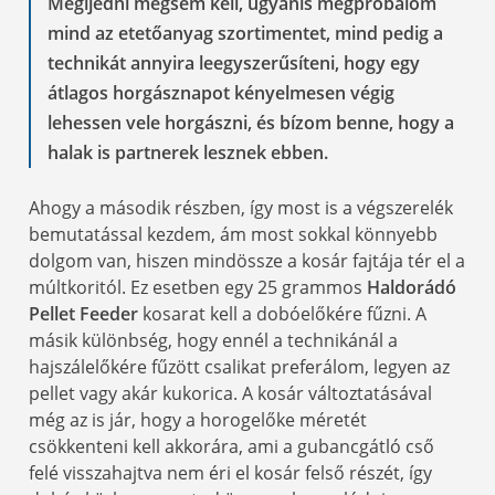
Megijedni mégsem kell, ugyanis megpróbálom
mind az etetőanyag szortimentet, mind pedig a
technikát annyira leegyszerűsíteni, hogy egy
átlagos horgásznapot kényelmesen végig
lehessen vele horgászni, és bízom benne, hogy a
halak is partnerek lesznek ebben.
Ahogy a második részben, így most is a végszerelék
bemutatással kezdem, ám most sokkal könnyebb
dolgom van, hiszen mindössze a kosár fajtája tér el a
múltkoritól. Ez esetben egy 25 grammos
Haldorádó
Pellet Feeder
kosarat kell a dobóelőkére fűzni. A
másik különbség, hogy ennél a technikánál a
hajszálelőkére fűzött csalikat preferálom, legyen az
pellet vagy akár kukorica. A kosár változtatásával
még az is jár, hogy a horogelőke méretét
csökkenteni kell akkorára, ami a gubancgátló cső
felé visszahajtva nem éri el kosár felső részét, így