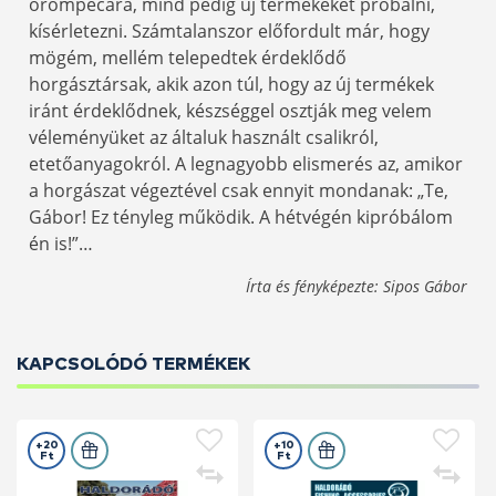
örömpecára, mind pedig új termékeket próbálni,
kísérletezni. Számtalanszor előfordult már, hogy
mögém, mellém telepedtek érdeklődő
horgásztársak, akik azon túl, hogy az új termékek
iránt érdeklődnek, készséggel osztják meg velem
véleményüket az általuk használt csalikról,
etetőanyagokról. A legnagyobb elismerés az, amikor
a horgászat végeztével csak ennyit mondanak: „Te,
Gábor! Ez tényleg működik. A hétvégén kipróbálom
én is!”…
Írta és fényképezte: Sipos Gábor
KAPCSOLÓDÓ TERMÉKEK
+20
+10
Ft
Ft