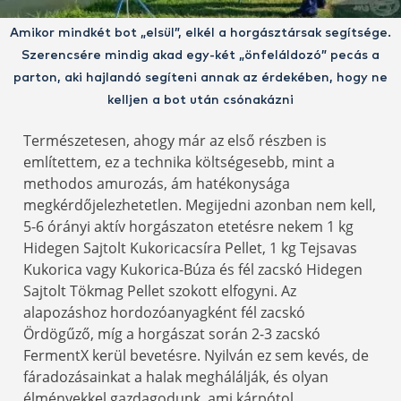
Amikor mindkét bot „elsül”, elkél a horgásztársak segítsége.
Szerencsére mindig akad egy-két „önfeláldozó” pecás a
parton, aki hajlandó segíteni annak az érdekében, hogy ne
kelljen a bot után csónakázni
Természetesen, ahogy már az első részben is
említettem, ez a technika költségesebb, mint a
methodos amurozás, ám hatékonysága
megkérdőjelezhetetlen. Megijedni azonban nem kell,
5-6 órányi aktív horgászaton etetésre nekem 1 kg
Hidegen Sajtolt Kukoricacsíra Pellet, 1 kg Tejsavas
Kukorica vagy Kukorica-Búza és fél zacskó Hidegen
Sajtolt Tökmag Pellet szokott elfogyni. Az
alapozáshoz hordozóanyagként fél zacskó
Ördögűző, míg a horgászat során 2-3 zacskó
FermentX kerül bevetésre. Nyilván ez sem kevés, de
fáradozásainkat a halak meghálálják, és olyan
élményekkel gazdagodunk, ami kárpótol.