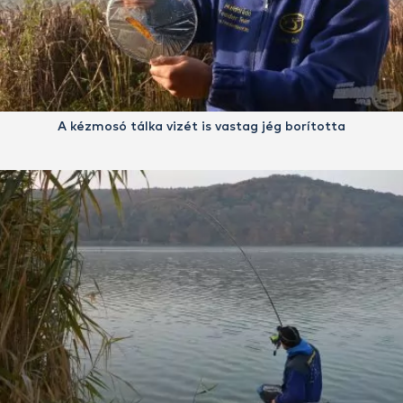
A kézmosó tálka vizét is vastag jég borította