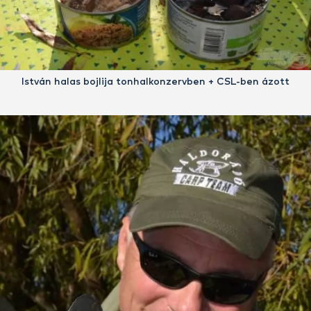
István halas bojlija tonhalkonzervben + CSL-ben ázott