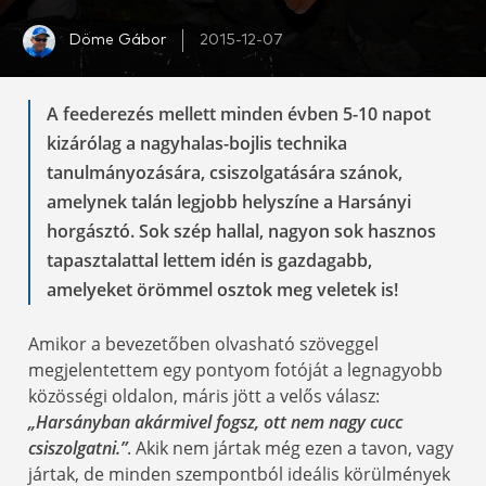
Döme Gábor
2015-12-07
A feederezés mellett minden évben 5-10 napot
kizárólag a nagyhalas-bojlis technika
tanulmányozására, csiszolgatására szánok,
amelynek talán legjobb helyszíne a Harsányi
horgásztó. Sok szép hallal, nagyon sok hasznos
tapasztalattal lettem idén is gazdagabb,
amelyeket örömmel osztok meg veletek is!
Amikor a bevezetőben olvasható szöveggel
megjelentettem egy pontyom fotóját a legnagyobb
közösségi oldalon, máris jött a velős válasz:
„Harsányban akármivel fogsz, ott nem nagy cucc
csiszolgatni.”
. Akik nem jártak még ezen a tavon, vagy
jártak, de minden szempontból ideális körülmények