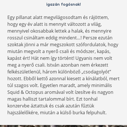
igazán fogósnak!
Egy pillanat alatt megvilágosodtam és rájöttem,
hogy egy év alatt is mennyit változott a világ,
mennyivel okosabbak lettek a halak, és mennyire
rosszul csináltam eddig mindent…! Persze ezután
szoktak jönni a már megszokott szófordulatok, hogy
miután megvolt a nyerő csali és módszer, kapás,
kapást ért! Hát nem így történt! Ugyanis nem volt
meg a nyerő csali. István azonban nem érkezett
felkészületlenül, három különböző „csodagolyót”
hozott. Ebből kettő azonnal kiesett a kínálatból, mert
túl szagos volt. Egyetlen maradt, amely minimális
Squid & Octopus aromával volt ízesítve és nagyon
magas halliszt tartalommal bírt. Ezt tonhal
konzervbe áztattuk és csak azután fűztük
hajszálelőkére, miután a külső burka felpuhult.