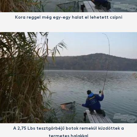
Kora reggel még egy-egy halat el lehetett csípni
A 2,75 Lbs tesztgörbéjű botok remekül küzdöttek a
termetes halakkal