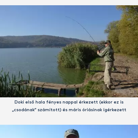
Doki első hala fényes nappal érkezett (ekkor ez is
„csodának” számított) és máris óriásinak ígérkezett