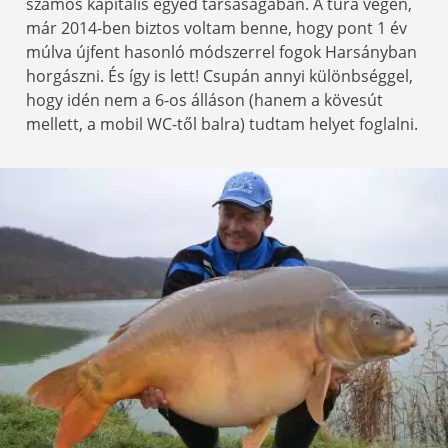
számos kapitális egyed társaságában. A túra végén,
már 2014-ben biztos voltam benne, hogy pont 1 év
múlva újfent hasonló módszerrel fogok Harsányban
horgászni. És így is lett! Csupán annyi különbséggel,
hogy idén nem a 6-os álláson (hanem a kövesút
mellett, a mobil WC-től balra) tudtam helyet foglalni.