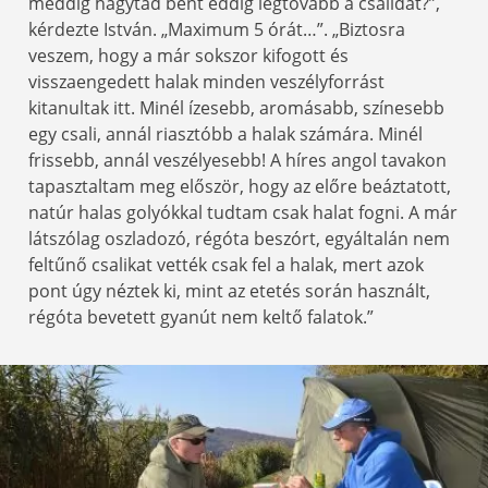
meddig hagytad bent eddig legtovább a csalidat?”,
kérdezte István. „Maximum 5 órát…”. „Biztosra
veszem, hogy a már sokszor kifogott és
visszaengedett halak minden veszélyforrást
kitanultak itt. Minél ízesebb, aromásabb, színesebb
egy csali, annál riasztóbb a halak számára. Minél
frissebb, annál veszélyesebb! A híres angol tavakon
tapasztaltam meg először, hogy az előre beáztatott,
natúr halas golyókkal tudtam csak halat fogni. A már
látszólag oszladozó, régóta beszórt, egyáltalán nem
feltűnő csalikat vették csak fel a halak, mert azok
pont úgy néztek ki, mint az etetés során használt,
régóta bevetett gyanút nem keltő falatok.”