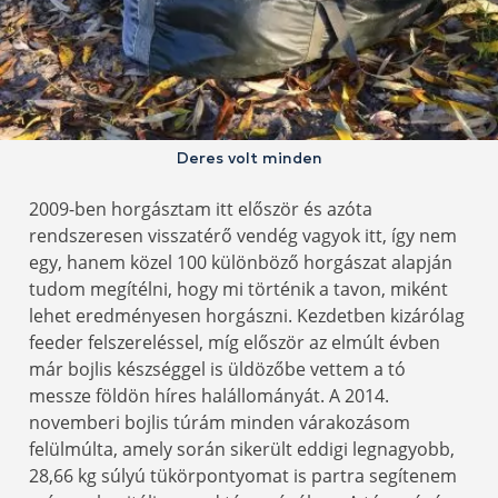
Deres volt minden
2009-ben horgásztam itt először és azóta
rendszeresen visszatérő vendég vagyok itt, így nem
egy, hanem közel 100 különböző horgászat alapján
tudom megítélni, hogy mi történik a tavon, miként
lehet eredményesen horgászni. Kezdetben kizárólag
feeder felszereléssel, míg először az elmúlt évben
már bojlis készséggel is üldözőbe vettem a tó
messze földön híres halállományát. A 2014.
novemberi bojlis túrám minden várakozásom
felülmúlta, amely során sikerült eddigi legnagyobb,
28,66 kg súlyú tükörpontyomat is partra segítenem