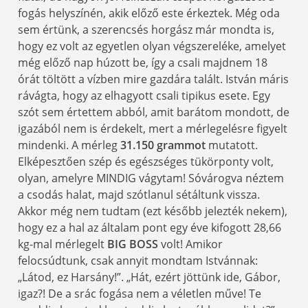
fogás helyszínén, akik előző este érkeztek. Még oda
sem értünk, a szerencsés horgász már mondta is,
hogy ez volt az egyetlen olyan végszereléke, amelyet
még előző nap húzott be, így a csali majdnem 18
órát töltött a vízben mire gazdára talált. István máris
rávágta, hogy az elhagyott csali tipikus esete. Egy
szót sem értettem abból, amit barátom mondott, de
igazából nem is érdekelt, mert a mérlegelésre figyelt
mindenki. A mérleg
31.150 grammot
mutatott.
Elképesztően szép és egészséges tükörponty volt,
olyan, amelyre MINDIG vágytam! Sóvárogva néztem
a csodás halat, majd szótlanul sétáltunk vissza.
Akkor még nem tudtam (ezt később jelezték nekem),
hogy ez a hal az általam pont egy éve kifogott 28,66
kg-mal mérlegelt
BIG BOSS
volt! Amikor
felocsúdtunk, csak annyit mondtam Istvánnak:
„Látod, ez Harsány!”. „Hát, ezért jöttünk ide, Gábor,
igaz?! De a srác fogása nem a véletlen műve! Te