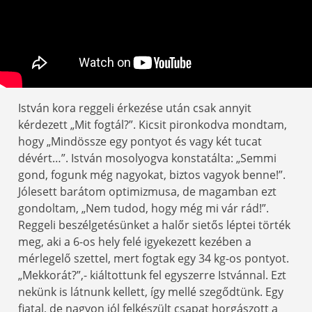
István kora reggeli érkezése után csak annyit
kérdezett „Mit fogtál?”. Kicsit pironkodva mondtam,
hogy „Mindössze egy pontyot és vagy két tucat
dévért…”. István mosolyogva konstatálta: „Semmi
gond, fogunk még nagyokat, biztos vagyok benne!”.
Jólesett barátom optimizmusa, de magamban ezt
gondoltam, „Nem tudod, hogy még mi vár rád!”.
Reggeli beszélgetésünket a halőr sietős léptei törték
meg, aki a 6-os hely felé igyekezett kezében a
mérlegelő szettel, mert fogtak egy 34 kg-os pontyot.
„Mekkorát?”,- kiáltottunk fel egyszerre Istvánnal. Ezt
nekünk is látnunk kellett, így mellé szegődtünk. Egy
fiatal, de nagyon jól felkészült csapat horgászott a