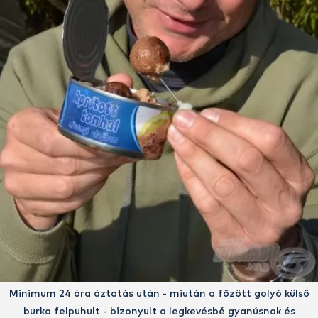
Minimum 24 óra áztatás után - miután a főzött golyó külső
burka felpuhult - bizonyult a legkevésbé gyanúsnak és