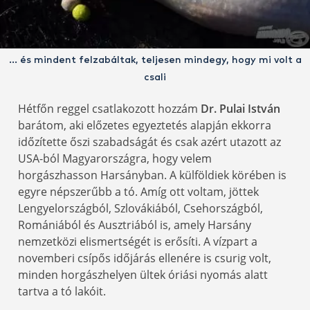
… és mindent felzabáltak, teljesen mindegy, hogy mi volt a
csali
Hétfőn reggel csatlakozott hozzám
Dr. Pulai István
barátom, aki előzetes egyeztetés alapján ekkorra
időzítette őszi szabadságát és csak azért utazott az
USA-ból Magyarországra, hogy velem
horgászhasson Harsányban. A külföldiek körében is
egyre népszerűbb a tó. Amíg ott voltam, jöttek
Lengyelországból, Szlovákiából, Csehországból,
Romániából és Ausztriából is, amely Harsány
nemzetközi elismertségét is erősíti. A vízpart a
novemberi csípős időjárás ellenére is csurig volt,
minden horgászhelyen ültek óriási nyomás alatt
tartva a tó lakóit.