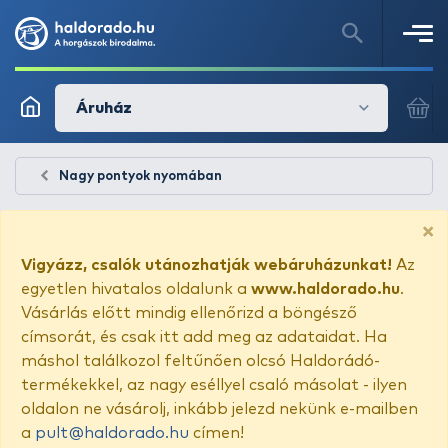
Áruház
Nagy pontyok nyomában
×
Vigyázz, csalók utánozhatják webáruházunkat!
Az
egyetlen hivatalos oldalunk a
www.haldorado.hu
.
Vásárlás előtt mindig ellenőrizd a böngésző
címsorát, és csak itt add meg az adataidat. Ha
máshol találkozol feltűnően olcsó Haldorádó-
termékekkel, az nagy eséllyel csaló másolat - ilyen
oldalon ne vásárolj, inkább jelezd nekünk e-mailben
a
pult@haldorado.hu
címen!