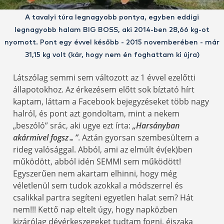
A tavalyi túra legnagyobb pontya, egyben eddigi
legnagyobb halam BIG BOSS, aki 2014-ben 28,66 kg-ot
nyomott. Pont egy évvel később - 2015 novemberében - már
31,15 kg volt (kár, hogy nem én foghattam ki újra)
Látszólag semmi sem változott az 1 évvel ezelőtti
állapotokhoz. Az érkezésem előtt sok bíztató hírt
kaptam, láttam a Facebook bejegyzéseket több nagy
halról, és pont azt gondoltam, mint a nekem
„beszóló” srác, aki ugye ezt írta:
„Harsányban
akármivel fogsz…”
. Aztán gyorsan szembesültem a
rideg valósággal. Abból, ami az elmúlt év(ek)ben
működött, abból idén SEMMI sem működött!
Egyszerűen nem akartam elhinni, hogy még
véletlenül sem tudok azokkal a módszerrel és
csalikkal partra segíteni egyetlen halat sem? Hát
nem!!! Kettő nap eltelt úgy, hogy napközben
kizárólag dévérkeszegeket tudtam fogni, éjszaka