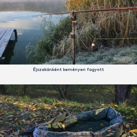
Éjszakánként keményen fagyott