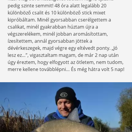
pedig szinte semmit! 48 óra alatt legalább 20
különböző csalit és 10 különböző stick mixet
kipróbáltam. Minél gyorsabban cserélgettem a
csalikat, minél gyakrabban húztam újra a
végszerelékem, minél jobban aromásítottam,
ízesítettem, annál gyorsabban jöttek a
dévérkeszegek, majd végre egy eltévedt ponty. „Jó
lesz ez…”, vigasztaltam magam, de már 2 nap után
úgy éreztem, hogy elfogyott az ötletem, nem tudom,
merre kellene továbblépni… És még hátra volt 5 nap!