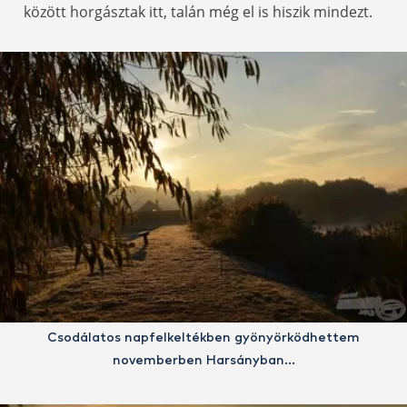
között horgásztak itt, talán még el is hiszik mindezt.
Csodálatos napfelkeltékben gyönyörködhettem
novemberben Harsányban…