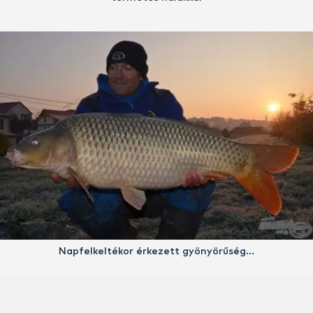
Napfelkeltékor érkezett gyönyörűség…