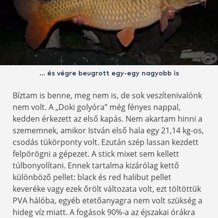
… és végre beugrott egy-egy nagyobb is
Bíztam is benne, meg nem is, de sok veszítenivalónk
nem volt. A „Doki golyóra” még fényes nappal,
kedden érkezett az első kapás. Nem akartam hinni a
szememnek, amikor István első hala egy 21,14 kg-os,
csodás tükörponty volt. Ezután szép lassan kezdett
felpörögni a gépezet. A stick mixet sem kellett
túlbonyolítani. Ennek tartalma kizárólag kettő
különböző pellet: black és red halibut pellet
keveréke vagy ezek őrölt változata volt, ezt töltöttük
PVA hálóba, egyéb etetőanyagra nem volt szükség a
hideg víz miatt. A fogások 90%-a az éjszakai órákra