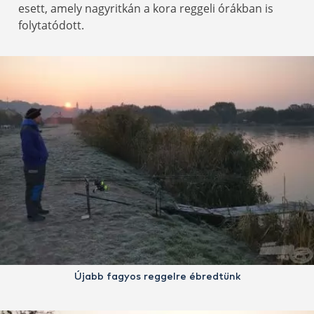
esett, amely nagyritkán a kora reggeli órákban is
folytatódott.
Újabb fagyos reggelre ébredtünk