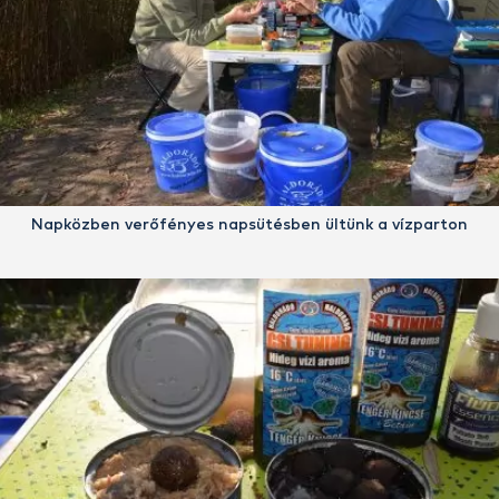
Napközben verőfényes napsütésben ültünk a vízparton