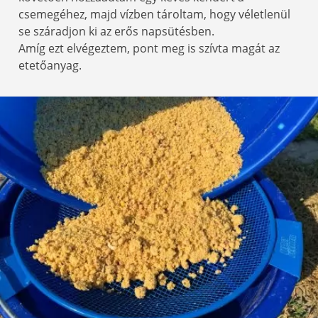
csemegéhez, majd vízben tároltam, hogy véletlenül
se száradjon ki az erős napsütésben.
Amíg ezt elvégeztem, pont meg is szívta magát az
etetőanyag.