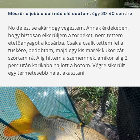
Először a jobb oldali nád elé dobtam, úgy 30-40 centire
No de ezt se akárhogy végeztem. Annak érdekében,
hogy biztosan elkerüljem a törpéket, nem tettem
etetőanyagot a kosárba. Csak a csalit tettem fel a
tüskére, bedobtam, majd egy kis marék kukoricát
szórtam rá. Alig hittem a szememnek, amikor alig 2
perc után karikába hajlott a botom. Végre sikerült
egy termetesebb halat akasztani.