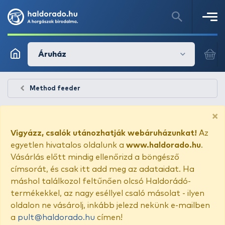
Áruház
Method feeder
×
Vigyázz, csalók utánozhatják webáruházunkat!
Az
egyetlen hivatalos oldalunk a
www.haldorado.hu
.
Vásárlás előtt mindig ellenőrizd a böngésző
címsorát, és csak itt add meg az adataidat. Ha
máshol találkozol feltűnően olcsó Haldorádó-
termékekkel, az nagy eséllyel csaló másolat - ilyen
oldalon ne vásárolj, inkább jelezd nekünk e-mailben
a
pult@haldorado.hu
címen!