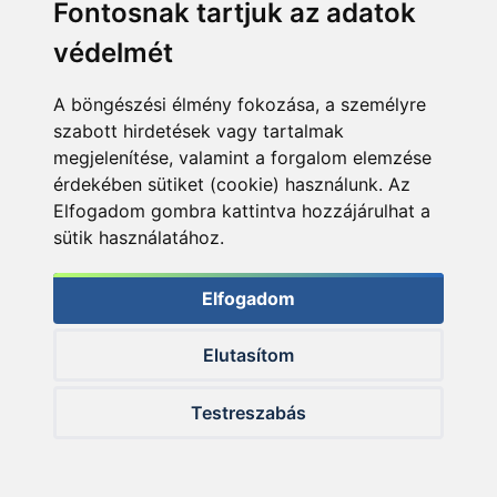
Fontosnak tartjuk az adatok
védelmét
A böngészési élmény fokozása, a személyre
szabott hirdetések vagy tartalmak
HALDORÁDÓ Kaiwo
HALDORÁDÓ Kaiwo
megjelenítése, valamint a forgalom elemzése
Travel Spin 240XH bot
Travel Spin 240MH
+ orsó szett
bot + orsó szett
érdekében sütiket (cookie) használunk. Az
Elfogadom gombra kattintva hozzájárulhat a
sütik használatához.
Elfogadom
Ajánlatot kérek
Ajánlatot kérek
Elutasítom
Testreszabás