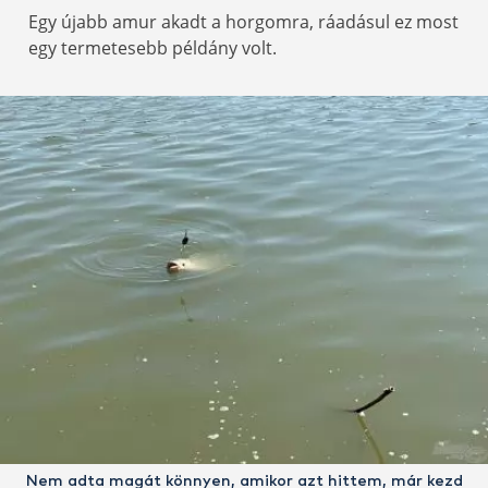
Egy újabb amur akadt a horgomra, ráadásul ez most
egy termetesebb példány volt.
Nem adta magát könnyen, amikor azt hittem, már kezd