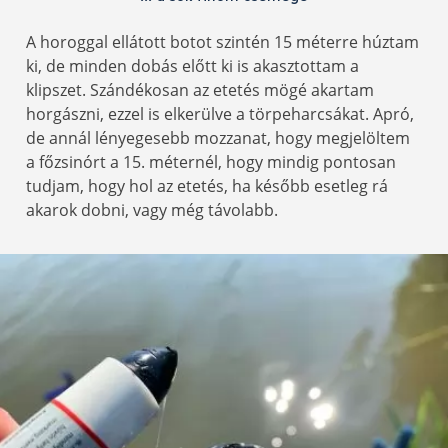
A horoggal ellátott botot szintén 15 méterre húztam
ki, de minden dobás előtt ki is akasztottam a
klipszet. Szándékosan az etetés mögé akartam
horgászni, ezzel is elkerülve a törpeharcsákat. Apró,
de annál lényegesebb mozzanat, hogy megjelöltem
a főzsinórt a 15. méternél, hogy mindig pontosan
tudjam, hogy hol az etetés, ha később esetleg rá
akarok dobni, vagy még távolabb.