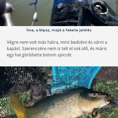
Íme, a klipsz, majd a fekete jelölés
Végre nem volt más hátra, mint bedobni és várni a
kapást. Szerencsére nem is telt el sok idő, és máris
egy hal görbítette botom spiccét.