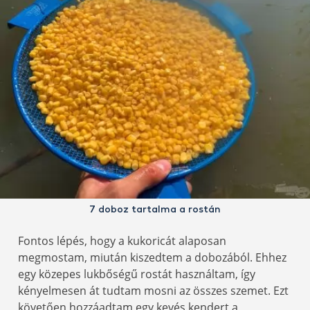
7 doboz tartalma a rostán
Fontos lépés, hogy a kukoricát alaposan
megmostam, miután kiszedtem a dobozából. Ehhez
egy közepes lukbőségű rostát használtam, így
kényelmesen át tudtam mosni az összes szemet. Ezt
követően hozzáadtam egy kevés kendert a