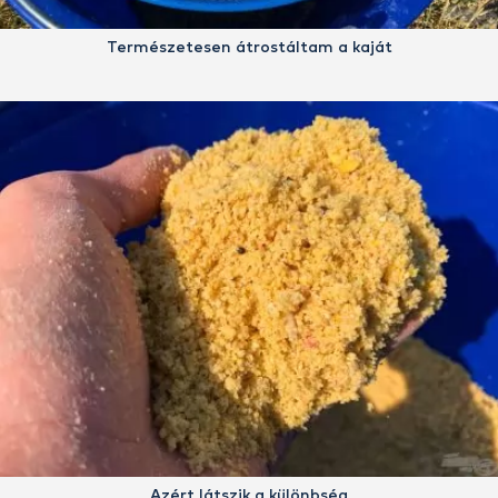
Természetesen átrostáltam a kaját
Azért látszik a különbség