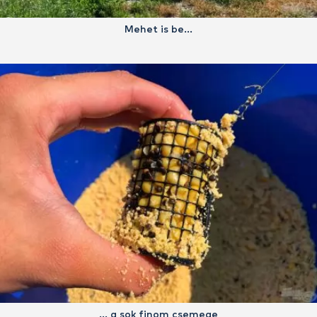
Mehet is be…
… a sok finom csemege