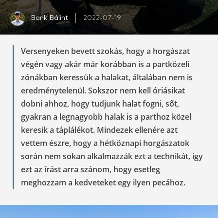
Bank Bálint
2022-07-19
Versenyeken bevett szokás, hogy a horgászat
végén vagy akár már korábban is a partközeli
zónákban keressük a halakat, általában nem is
eredménytelenül. Sokszor nem kell óriásikat
dobni ahhoz, hogy tudjunk halat fogni, sőt,
gyakran a legnagyobb halak is a parthoz közel
keresik a táplálékot. Mindezek ellenére azt
vettem észre, hogy a hétköznapi horgászatok
során nem sokan alkalmazzák ezt a technikát, így
ezt az írást arra szánom, hogy esetleg
meghozzam a kedveteket egy ilyen pecához.