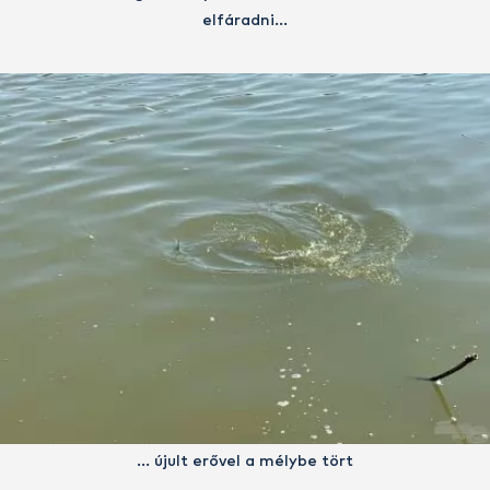
elfáradni…
… újult erővel a mélybe tört