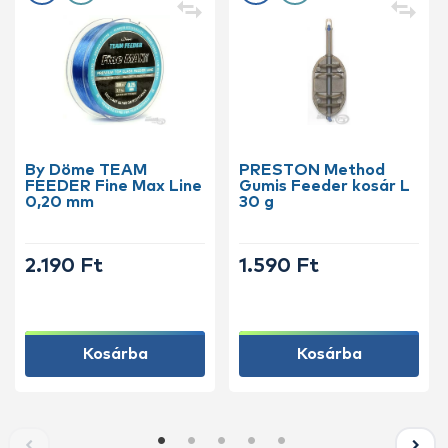
By Döme TEAM
PRESTON Method
FEEDER Fine Max Line
Gumis Feeder kosár L
0,20 mm
30 g
2.190 Ft
1.590 Ft
Kosárba
Kosárba