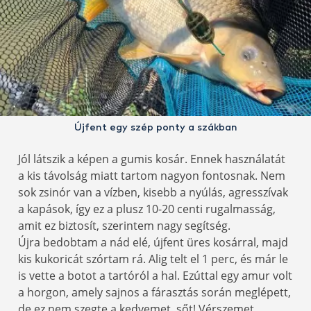
Újfent egy szép ponty a szákban
Jól látszik a képen a gumis kosár. Ennek használatát
a kis távolság miatt tartom nagyon fontosnak. Nem
sok zsinór van a vízben, kisebb a nyúlás, agresszívak
a kapások, így ez a plusz 10-20 centi rugalmasság,
amit ez biztosít, szerintem nagy segítség.
Újra bedobtam a nád elé, újfent üres kosárral, majd
kis kukoricát szórtam rá. Alig telt el 1 perc, és már le
is vette a botot a tartóról a hal. Ezúttal egy amur volt
a horgon, amely sajnos a fárasztás során meglépett,
de ez nem szegte a kedvemet, sőt! Vérszemet