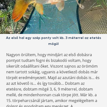
Az első hal egy szép ponty volt kb. 3 méterrel az etetés
mögül
Nagyon örültem, hogy mindjárt az első dobásra
pontyot tudtam fogni és bizakodó voltam, hogy
sikerült odaállítani őket. Viszont sajnos az örömöm
nem tartott sokáig, ugyanis a következő dobás már
törpét eredményezett. Majd az azutáni dobás is… és
az azt követő is… és így tovább… Dobtam az
etetésre, dobtam mögé 3, 6, 9 méterrel, dobtam
mellé, de mindenhonnan csak törpe jött. Már kb. a
15. törpeharcsánál jártam, amikor megelégeltem a
dolgot és gondoltam egy merészet. A