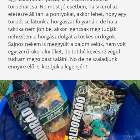
törpeharcsa. No most jó esetben, ha sikerül az
etetésre állítani a pontyokat, akkor lehet, hogy egy
törpét se látunk a horgászat folyamán, de ha a
taktika nem jön be, akkor igencsak meg tudják
nehezíteni a horgász dolgát a tüskés ördögök.
Sajnos nekem is meggyűlt a bajom velük, nem volt
egyszerű kikerülni őket, de többé-kevésbé végül
tudtam megoldást találni. No de ne szaladjunk
ennyire előre, kezdjük a legelején!