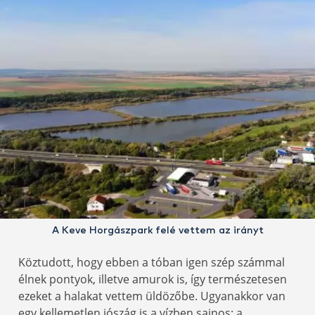
A Keve Horgászpark felé vettem az irányt
Köztudott, hogy ebben a tóban igen szép számmal
élnek pontyok, illetve amurok is, így természetesen
ezeket a halakat vettem üldözőbe. Ugyanakkor van
egy kellemetlen jószág is a vízben sajnos: a