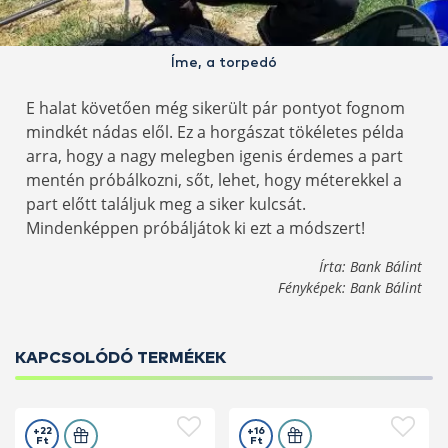
Íme, a torpedó
E halat követően még sikerült pár pontyot fognom
mindkét nádas elől. Ez a horgászat tökéletes példa
arra, hogy a nagy melegben igenis érdemes a part
mentén próbálkozni, sőt, lehet, hogy méterekkel a
part előtt találjuk meg a siker kulcsát.
Mindenképpen próbáljátok ki ezt a módszert!
Írta: Bank Bálint
Fényképek: Bank Bálint
KAPCSOLÓDÓ TERMÉKEK
+22
+16
Ft
Ft