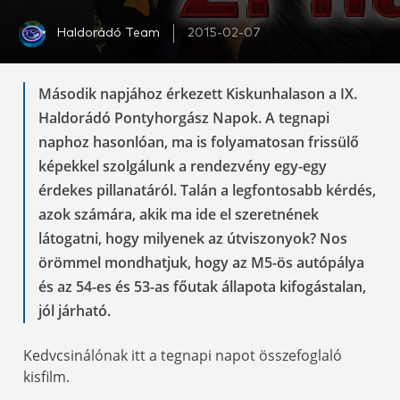
Haldorádó Team
2015-02-07
Második napjához érkezett Kiskunhalason a IX.
Haldorádó Pontyhorgász Napok. A tegnapi
naphoz hasonlóan, ma is folyamatosan frissülő
képekkel szolgálunk a rendezvény egy-egy
érdekes pillanatáról. Talán a legfontosabb kérdés,
azok számára, akik ma ide el szeretnének
látogatni, hogy milyenek az útviszonyok? Nos
örömmel mondhatjuk, hogy az M5-ös autópálya
és az 54-es és 53-as főutak állapota kifogástalan,
jól járható.
Kedvcsinálónak itt a tegnapi napot összefoglaló
kisfilm.