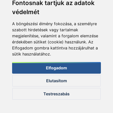
Fontosnak tartjuk az adatok
védelmét
A böngészési élmény fokozása, a személyre
szabott hirdetések vagy tartalmak
megjelenítése, valamint a forgalom elemzése
érdekében sütiket (cookie) használunk. Az
Elfogadom gombra kattintva hozzájárulhat a
sütik használatához.
Kimagasló az érdeklődés a Sweet Pineapple - Édes Ananász
Elfogadom
új ízvilág iránt is, mondjuk a Fluo pellet sikere után ez nem
is csoda
Elutasítom
Testreszabás