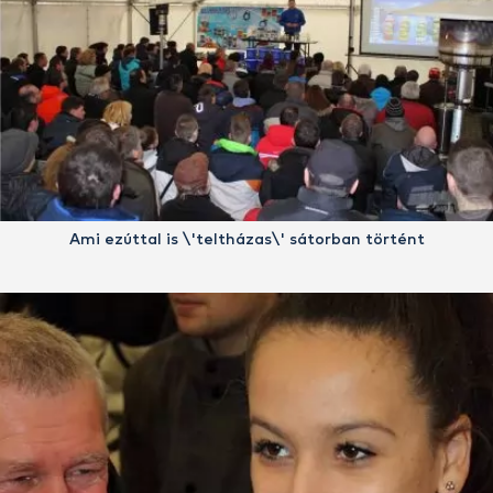
Ami ezúttal is \'teltházas\' sátorban történt