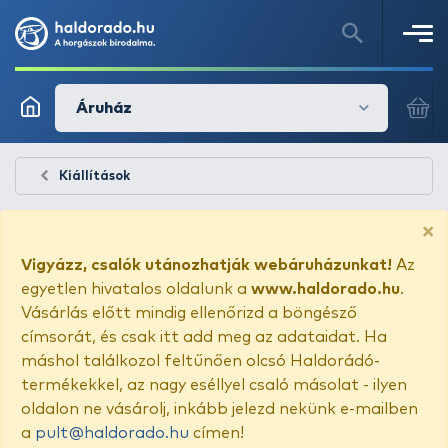
Áruház
Kiállítások
×
Vigyázz, csalók utánozhatják webáruházunkat!
Az
egyetlen hivatalos oldalunk a
www.haldorado.hu
.
Vásárlás előtt mindig ellenőrizd a böngésző
címsorát, és csak itt add meg az adataidat. Ha
máshol találkozol feltűnően olcsó Haldorádó-
termékekkel, az nagy eséllyel csaló másolat - ilyen
oldalon ne vásárolj, inkább jelezd nekünk e-mailben
a
pult@haldorado.hu
címen!