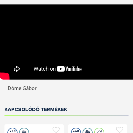
Döme Gábor
KAPCSOLÓDÓ TERMÉKEK
+50
+60