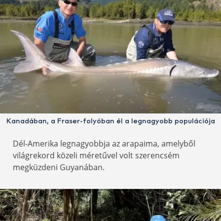
Kanadában, a Fraser-folyóban él a legnagyobb populációja
Dél-Amerika legnagyobbja az arapaima, amelyből
világrekord közeli méretűvel volt szerencsém
megküzdeni Guyanában.