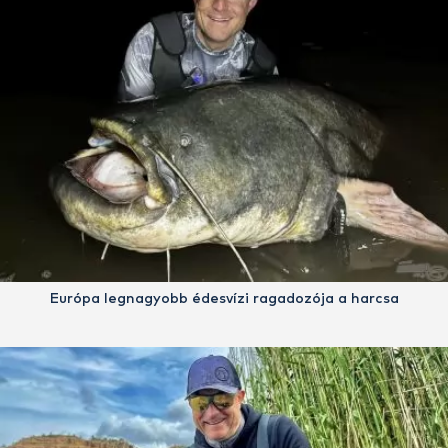
Európa legnagyobb édesvízi ragadozója a harcsa