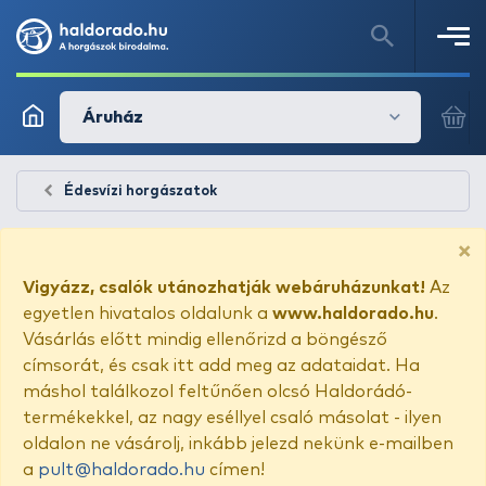
Áruház
Édesvízi horgászatok
×
Vigyázz, csalók utánozhatják webáruházunkat!
Az
egyetlen hivatalos oldalunk a
www.haldorado.hu
.
Vásárlás előtt mindig ellenőrizd a böngésző
címsorát, és csak itt add meg az adataidat. Ha
máshol találkozol feltűnően olcsó Haldorádó-
termékekkel, az nagy eséllyel csaló másolat - ilyen
oldalon ne vásárolj, inkább jelezd nekünk e-mailben
a
pult@haldorado.hu
címen!