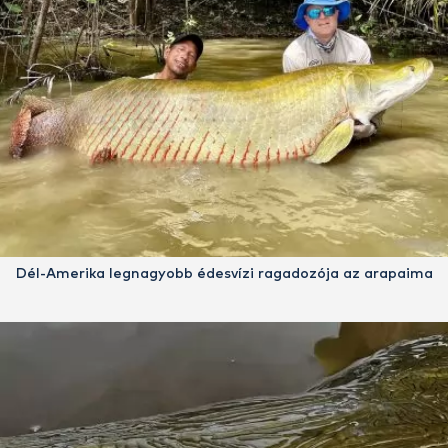
Dél-Amerika legnagyobb édesvízi ragadozója az arapaima