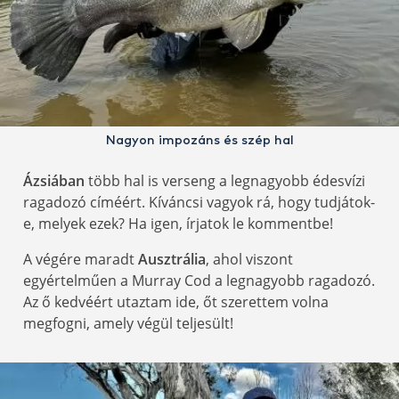
Nagyon impozáns és szép hal
Ázsiában
több hal is verseng a legnagyobb édesvízi
ragadozó címéért. Kíváncsi vagyok rá, hogy tudjátok-
e, melyek ezek? Ha igen, írjatok le kommentbe!
A végére maradt
Ausztrália
, ahol viszont
egyértelműen a Murray Cod a legnagyobb ragadozó.
Az ő kedvéért utaztam ide, őt szerettem volna
megfogni, amely végül teljesült!