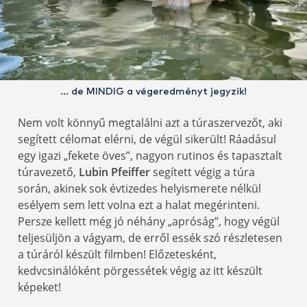
… de MINDIG a végeredményt jegyzik!
Nem volt könnyű megtalálni azt a túraszervezőt, aki
segített célomat elérni, de végül sikerült! Ráadásul
egy igazi „fekete öves”, nagyon rutinos és tapasztalt
túravezető,
Lubin Pfeiffer
segített végig a túra
során, akinek sok évtizedes helyismerete nélkül
esélyem sem lett volna ezt a halat megérinteni.
Persze kellett még jó néhány „apróság”, hogy végül
teljesüljön a vágyam, de erről essék szó részletesen
a túráról készült filmben! Előzetesként,
kedvcsinálóként pörgessétek végig az itt készült
képeket!