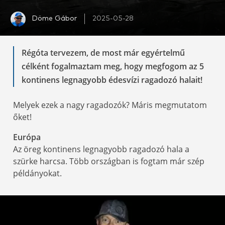
Döme Gábor
2025-05-28
Régóta tervezem, de most már egyértelmű
célként fogalmaztam meg, hogy megfogom az 5
kontinens legnagyobb édesvízi ragadozó halait!
Melyek ezek a nagy ragadozók? Máris megmutatom
őket!
Európa
Az öreg kontinens legnagyobb ragadozó hala a
szürke harcsa. Több országban is fogtam már szép
példányokat.