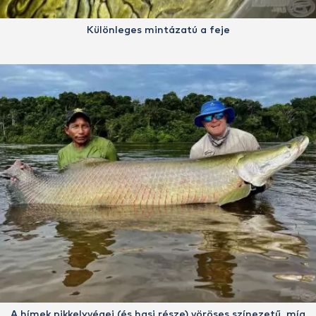
Különleges mintázatú a feje
A hímek pikkelyvégei (és hasi része) vöröses színezetű, míg