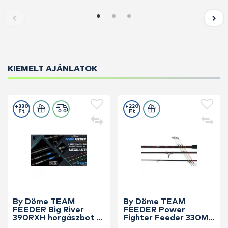
KIEMELT AJÁNLATOK
+330
+220
Ft
Ft
By Döme TEAM
By Döme TEAM
FEEDER Big River
FEEDER Power
390RXH horgászbot +
Fighter Feeder 330M
Dobókesztyű ujj
horgászbot +