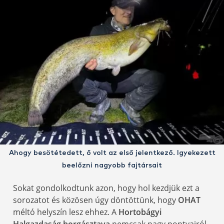
Ahogy besötétedett, ő volt az első jelentkező. Igyekezett
beelőzni nagyobb fajtársait
Sokat gondolkodtunk azon, hogy hol kezdjük ezt a
sorozatot és közösen úgy döntöttünk, hogy
OHAT
méltó helyszín lesz ehhez. A
Hortobágyi