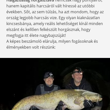
Halgazdaság horgásztava
nemcsak nagy pontyairól,
hanem kapitális harcsáról vált híressé az utóbbi
években. Sőt, az sem túlzás, ha azt mondom, hogy az
ország legjobb harcsás vize. Egy olyan kiaknázatlan
kincsesbánya, amely reális lehetőséget kínál minden
elszánt és kellően felkészült horgásznak, hogy
megfogja itt élete nagybajszúját!
A képes beszámoló elárulja, milyen fogásoknak és
élményekben volt részünk: