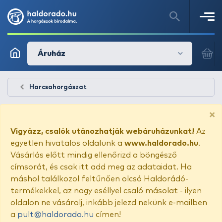
Áruház
Harcsahorgászat
×
Vigyázz, csalók utánozhatják webáruházunkat!
Az
egyetlen hivatalos oldalunk a
www.haldorado.hu
.
Vásárlás előtt mindig ellenőrizd a böngésző
címsorát, és csak itt add meg az adataidat. Ha
máshol találkozol feltűnően olcsó Haldorádó-
termékekkel, az nagy eséllyel csaló másolat - ilyen
oldalon ne vásárolj, inkább jelezd nekünk e-mailben
a
pult@haldorado.hu
címen!