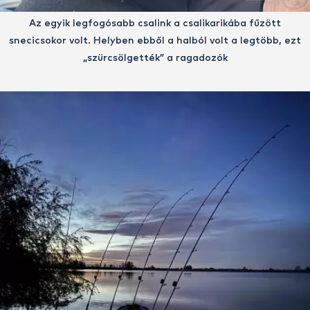
Az egyik legfogósabb csalink a csalikarikába fűzött
snecicsokor volt. Helyben ebből a halból volt a legtöbb, ezt
„szürcsölgették” a ragadozók