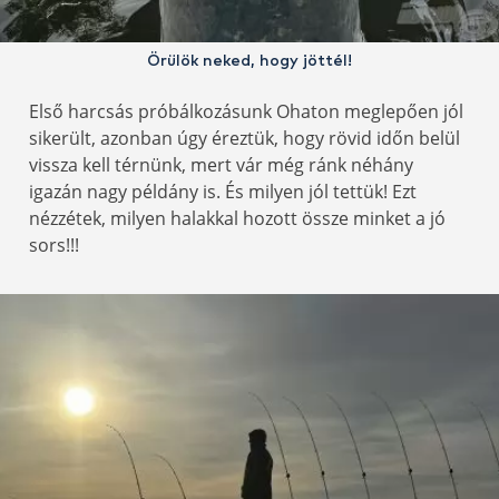
Örülök neked, hogy jöttél!
Első harcsás próbálkozásunk Ohaton meglepően jól
sikerült, azonban úgy éreztük, hogy rövid időn belül
vissza kell térnünk, mert vár még ránk néhány
igazán nagy példány is. És milyen jól tettük! Ezt
nézzétek, milyen halakkal hozott össze minket a jó
sors!!!