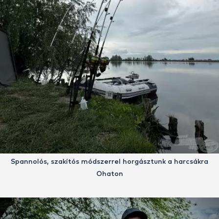
Spannolós, szakítós módszerrel horgásztunk a harcsákra
Ohaton