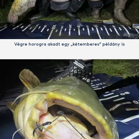
Végre horogra akadt egy „kétemberes” példány is