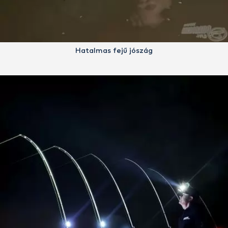
Hatalmas fejű jószág