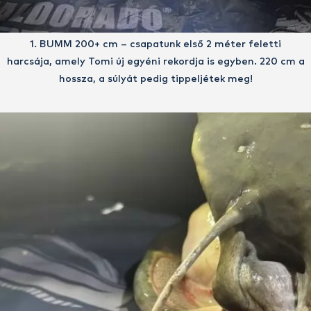
1. BUMM 200+ cm – csapatunk első 2 méter feletti
harcsája, amely Tomi új egyéni rekordja is egyben. 220 cm a
hossza, a súlyát pedig tippeljétek meg!