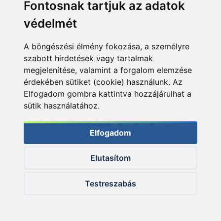
Fontosnak tartjuk az adatok
védelmét
A böngészési élmény fokozása, a személyre
szabott hirdetések vagy tartalmak
megjelenítése, valamint a forgalom elemzése
érdekében sütiket (cookie) használunk. Az
Elfogadom gombra kattintva hozzájárulhat a
sütik használatához.
2. BUMM 200+ cm – csapatunk második 2 méter feletti
Elfogadom
harcsája: 202 cm, 59 kg
Elutasítom
Testreszabás