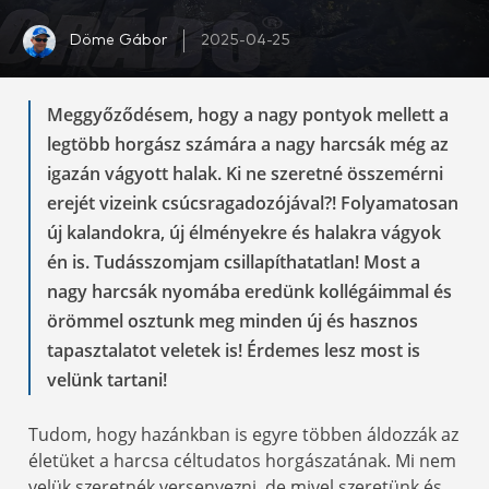
Döme Gábor
2025-04-25
Meggyőződésem, hogy a nagy pontyok mellett a
legtöbb horgász számára a nagy harcsák még az
igazán vágyott halak. Ki ne szeretné összemérni
erejét vizeink csúcsragadozójával?! Folyamatosan
új kalandokra, új élményekre és halakra vágyok
én is. Tudásszomjam csillapíthatatlan! Most a
nagy harcsák nyomába eredünk kollégáimmal és
örömmel osztunk meg minden új és hasznos
tapasztalatot veletek is! Érdemes lesz most is
velünk tartani!
Tudom, hogy hazánkban is egyre többen áldozzák az
életüket a harcsa céltudatos horgászatának. Mi nem
velük szeretnék versenyezni, de mivel szeretünk és