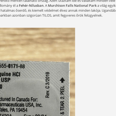
bb édesvízi ragadozóhala a NÍLUSI SÜGÉR. Állománya azonb
pár évben a közismert egyiptomi vízterületeken, hogy csak
méret sem az, amiért érdemes lenne a hosszú és kockázatos
ely, ahol még érintetlen óriások várják a mindenre elszán
elkalauzolni!
ő részén, az egyenlítő mentén található ország. Azért utazta
ős nílusi sügér állomány él a
Fehér-Nílusban
. A
Murchison Fal
, az azt körülvevő hatalmas őserdő, és kiemelt védelmet élv
zat. A nemzeti parkban azonban szigorúan TILOS, amit fegyve