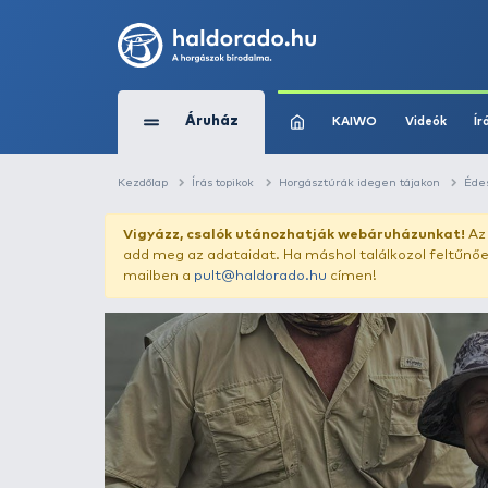
Áruház
KAIWO
Kezdőlap
Írás topikok
Horgásztúrák idege
Vigyázz, csalók utánozhatják webár
add meg az adataidat. Ha máshol találk
mailben a
pult@haldorado.hu
címen!