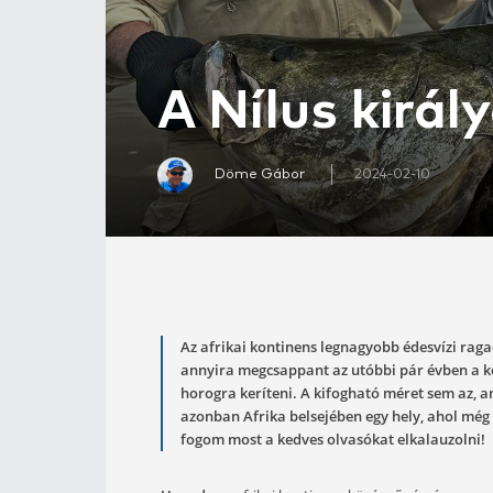
A Nílus k
Döme Gábor
2024-