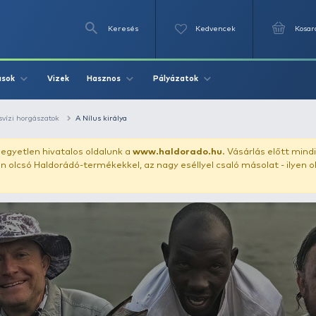
Keresés
Videók
Vizek
Írások
Hasznos
Pályázat
n tájakon
Édesvízi horgászatok
A Nílus királya
uházunkat!
Az egyetlen hivatalos oldalunk a
www.haldor
ozol feltűnően olcsó Haldorádó-termékekkel, az nagy eséll