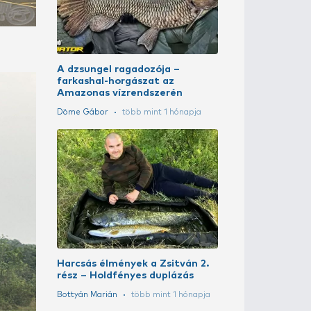
LEGENDÁS H
10. rész – Du
harcsavadás
Döme Gábor
A szakértő vá
Szoják Benedek