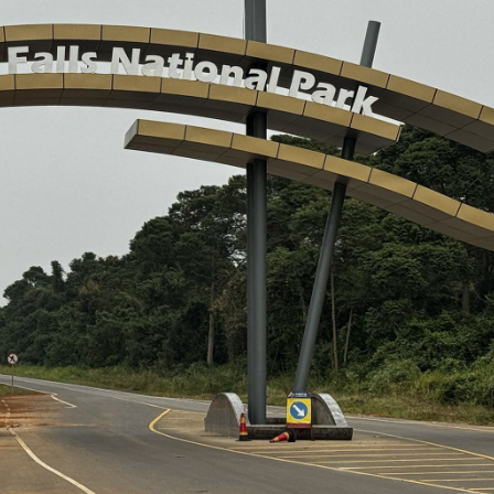
gyógyszer nélkül nem célszerű Afrikába utazni… ha szeretnénk
elkerülni a maláriát!