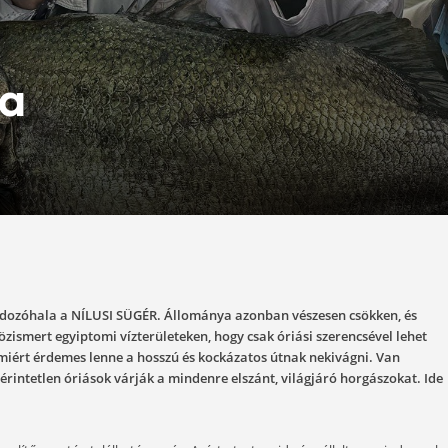
irálya
02-10