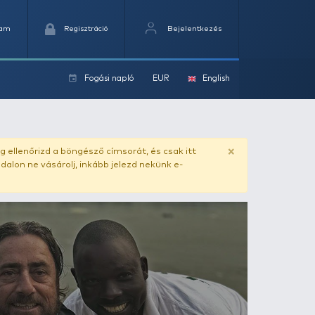
Kedvencek
Kosaram
Regisztráció
Fogási na
ok
ado.hu
. Vásárlás előtt mindig ellenőrizd a böngésző címs
yel csaló másolat - ilyen oldalon ne vásárolj, inkább jel