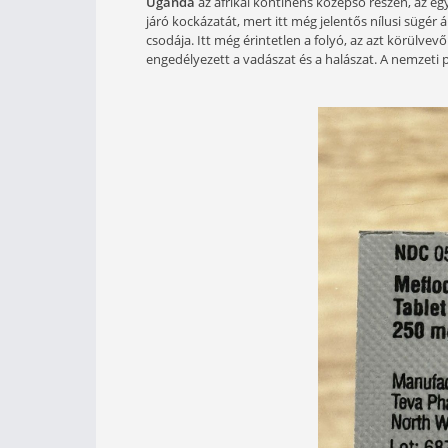
Az afrikai kontinens legnagyo
annyira megcsappant az utóbbi 
horogra keríteni. A kifogható 
azonban Afrika belsejében egy h
fogom most a kedves olvasókat 
Uganda
az afrikai kontinens középs
járó kockázatát, mert itt még jelent
csodája. Itt még érintetlen a folyó
engedélyezett a vadászat és a halás