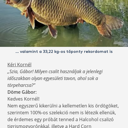
… valamint a 33,22 kg-os tőponty rekordomat is
Kéri Kornél
„Szia, Gábor! Milyen csalit használjak a jelenlegi
időszakban olyan egyesületi tavon, ahol sok a
törpeharcsa?”
Döme Gábor:
Kedves Kornél!
Nem egyszerű kikerülni a kellemetlen kis ördögöket,
szerintem 100%-os szelekció nem is létezik ellenük,
de érdemes egy próbát tenned a Halcohol csalizó
tigrismogyorónkkal, illetve a Hard Corn