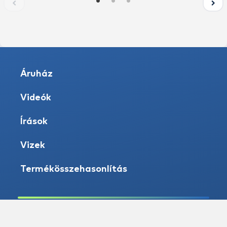
Áruház
Videók
Írások
Vizek
Termékösszehasonlítás
Nyitvatartás: