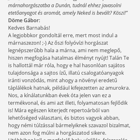
márnahorgászatba a Dunán, tudnál ehhez javasolni
etetőanyagot és aromát, amely Neked is bevált? Köszi!”
Döme Gábor:
Kedves Barnabás!
A legjobbkor gondoltál erre, mert most indul a
márnaszezon! ;-) Az őszi folyóvízi horgászat
legnépszerűbb hala a márna, ami nem meglepő,
hiszen megfogása hatalmas élményt nyújt! Talán Te
is hallottál már róla, hogy e hal hasonlóan sajátos
tulajdonsága a sajtos ízű, illatú csalogatóanyagok
iránti vonzódás, mint ahogy a növényi eredetű
táplálékok hatnak, például kifejezetten az amurokra.
Nos, a kínálatunkban évek óta jelen van ez a
termékvonal, és ami azt illeti, folyamatosan fejlődik
is! Mára egészen kiterjedt repertoárból van
lehetőséged választani, és biztos vagyok abban,
hogy némi túlzással bármelyiknek szavazol bizalmat,
nem azon fog múlni a horgászatod sikere.