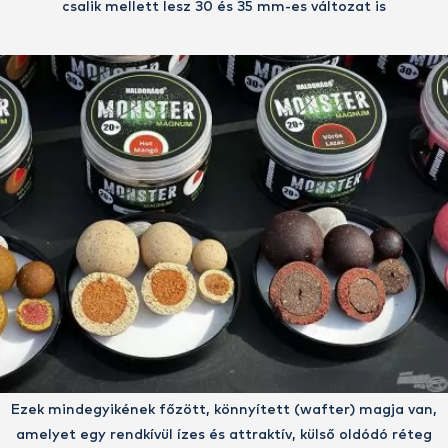
csalik mellett lesz 30 és 35 mm-es változat is
Ezek mindegyikének főzött, könnyített (wafter) magja van,
amelyet egy rendkívül ízes és attraktív, külső oldódó réteg