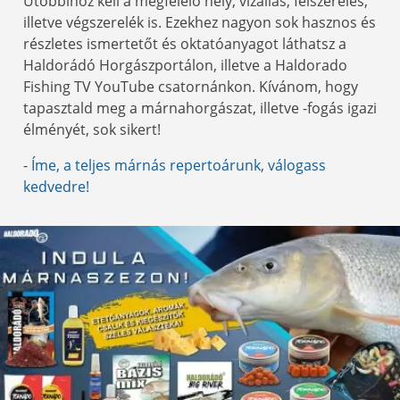
Utóbbihoz kell a megfelelő hely, vízállás, felszerelés,
illetve végszerelék is. Ezekhez nagyon sok hasznos és
részletes ismertetőt és oktatóanyagot láthatsz a
Haldorádó Horgászportálon, illetve a Haldorado
Fishing TV YouTube csatornánkon. Kívánom, hogy
tapasztald meg a márnahorgászat, illetve -fogás igazi
élményét, sok sikert!
-
Íme, a teljes márnás repertoárunk, válogass
kedvedre!