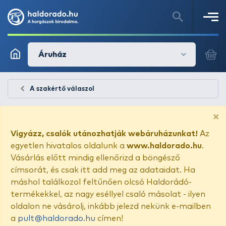
Áruház
A szakértő válaszol
×
Vigyázz, csalók utánozhatják webáruházunkat!
Az
egyetlen hivatalos oldalunk a
www.haldorado.hu
.
Vásárlás előtt mindig ellenőrizd a böngésző
címsorát, és csak itt add meg az adataidat. Ha
máshol találkozol feltűnően olcsó Haldorádó-
termékekkel, az nagy eséllyel csaló másolat - ilyen
oldalon ne vásárolj, inkább jelezd nekünk e-mailben
a
pult@haldorado.hu
címen!