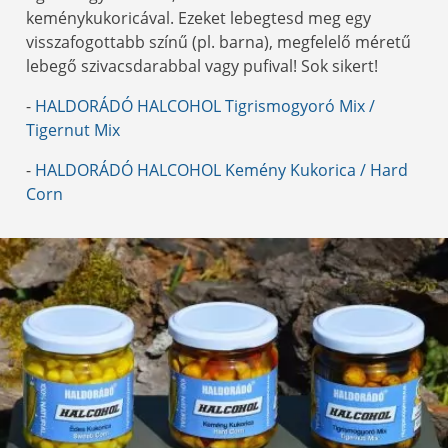
keménykukoricával. Ezeket lebegtesd meg egy
visszafogottabb színű (pl. barna), megfelelő méretű
lebegő szivacsdarabbal vagy pufival! Sok sikert!
-
HALDORÁDÓ HALCOHOL Tigrismogyoró Mix /
Tigernut Mix
-
HALDORÁDÓ HALCOHOL Kemény Kukorica / Hard
Corn