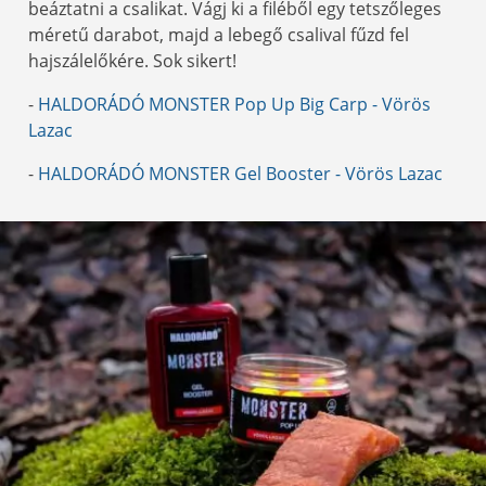
beáztatni a csalikat. Vágj ki a filéből egy tetszőleges
méretű darabot, majd a lebegő csalival fűzd fel
hajszálelőkére. Sok sikert!
-
HALDORÁDÓ MONSTER Pop Up Big Carp - Vörös
Lazac
-
HALDORÁDÓ MONSTER Gel Booster - Vörös Lazac