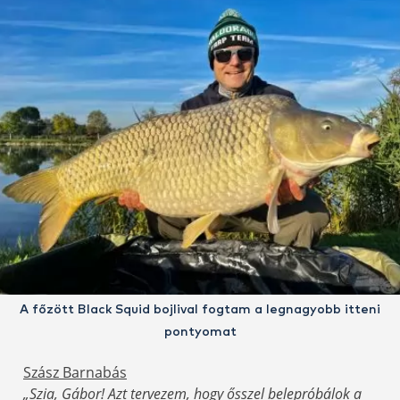
A főzött Black Squid bojlival fogtam a legnagyobb itteni
pontyomat
Szász Barnabás
„Szia, Gábor! Azt tervezem, hogy ősszel belepróbálok a