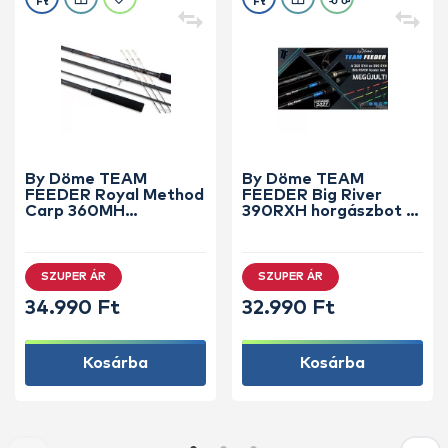
Ft
Ft
By Döme TEAM
By Döme TEAM
FEEDER Royal Method
FEEDER Big River
Carp 360MH
390RXH horgászbot +
horgászbot +
Dobókesztyű ujj
Dobókesztyű ujj
SZUPER ÁR
SZUPER ÁR
34.990 Ft
32.990 Ft
Kosárba
Kosárba