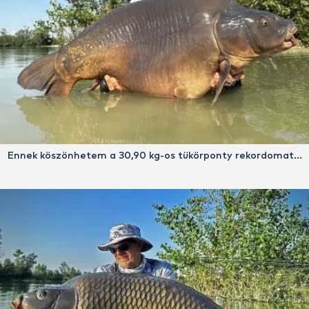
Ennek köszönhetem a 30,90 kg-os tükörponty rekordomat…