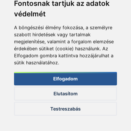
Fontosnak tartjuk az adatok
H-P: 8:00-17:00
Sz: 8:00 - 12:00
védelmét
Telefon:
A böngészési élmény fokozása, a személyre
+36 20 945 7758
szabott hirdetések vagy tartalmak
megjelenítése, valamint a forgalom elemzése
E-mail:
érdekében sütiket (cookie) használunk. Az
pult@haldorado.hu
Elfogadom gombra kattintva hozzájárulhat a
Cím:
sütik használatához.
6400 Kiskunhalas, Széchenyi út 49.
Elfogadom
Elutasítom
Testreszabás
Céginformáció