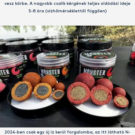
vesz körbe. A nagyobb csalik kérgének teljes oldódási ideje
5-8 óra (vízhőmérséklettől függően)
2024-ben csak egy új íz kerül forgalomba, az itt látható N-