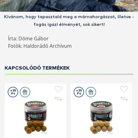
Kívánom, hogy tapasztald meg a márnahorgászat, illetve -
fogás igazi élményét, sok sikert!
Írta: Döme Gábor
Fotók: Haldorádó Archívum
KAPCSOLÓDÓ TERMÉKEK
+35
+35
Ft
Ft