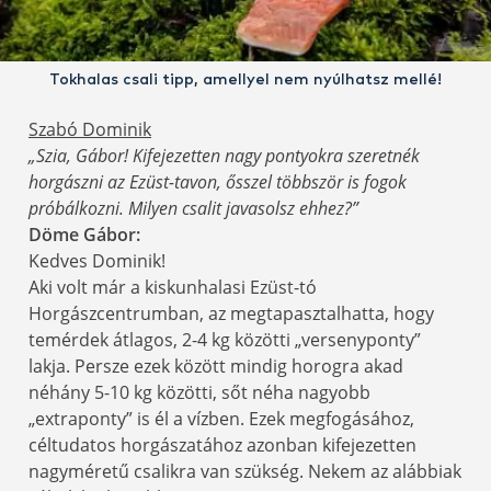
Tokhalas csali tipp, amellyel nem nyúlhatsz mellé!
Szabó Dominik
„Szia, Gábor! Kifejezetten nagy pontyokra szeretnék
horgászni az Ezüst-tavon, ősszel többször is fogok
próbálkozni. Milyen csalit javasolsz ehhez?”
Döme Gábor:
Kedves Dominik!
Aki volt már a kiskunhalasi Ezüst-tó
Horgászcentrumban, az megtapasztalhatta, hogy
temérdek átlagos, 2-4 kg közötti „versenyponty”
lakja. Persze ezek között mindig horogra akad
néhány 5-10 kg közötti, sőt néha nagyobb
„extraponty” is él a vízben. Ezek megfogásához,
céltudatos horgászatához azonban kifejezetten
nagyméretű csalikra van szükség. Nekem az alábbiak