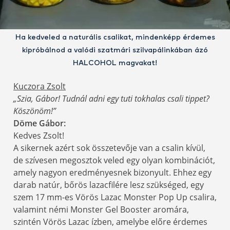
Ha kedveled a naturális csalikat, mindenképp érdemes
kipróbálnod a valódi szatmári szilvapálinkában ázó
HALCOHOL magvakat!
Kuczora Zsolt
„Szia, Gábor! Tudnál adni egy tuti tokhalas csali tippet?
Köszönöm!”
Döme Gábor:
Kedves Zsolt!
A sikernek azért sok összetevője van a csalin kívül,
de szívesen megosztok veled egy olyan kombinációt,
amely nagyon eredményesnek bizonyult. Ehhez egy
darab natúr, bőrös lazacfilére lesz szükséged, egy
szem 17 mm-es Vörös Lazac Monster Pop Up csalira,
valamint némi Monster Gel Booster aromára,
szintén Vörös Lazac ízben, amelybe előre érdemes