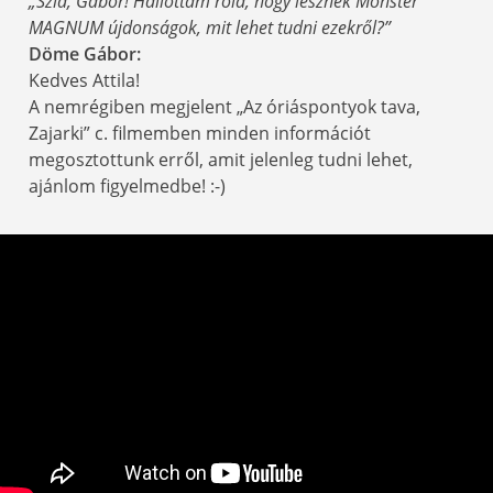
„Szia, Gábor! Hallottam róla, hogy lesznek Monster
MAGNUM újdonságok, mit lehet tudni ezekről?”
Döme Gábor:
Kedves Attila!
A nemrégiben megjelent „Az óriáspontyok tava,
Zajarki” c. filmemben minden információt
megosztottunk erről, amit jelenleg tudni lehet,
ajánlom figyelmedbe! :-)