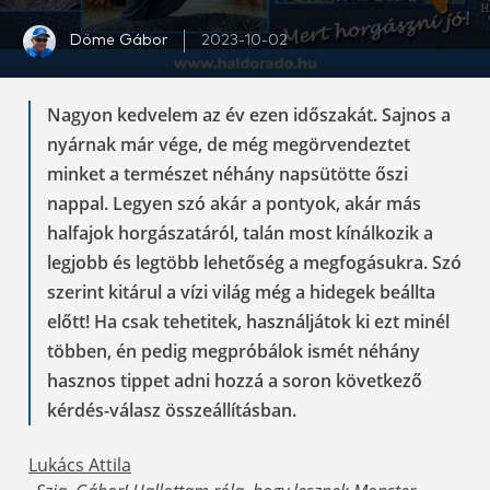
Döme Gábor
2023-10-02
Nagyon kedvelem az év ezen időszakát. Sajnos a
nyárnak már vége, de még megörvendeztet
minket a természet néhány napsütötte őszi
nappal. Legyen szó akár a pontyok, akár más
halfajok horgászatáról, talán most kínálkozik a
legjobb és legtöbb lehetőség a megfogásukra. Szó
szerint kitárul a vízi világ még a hidegek beállta
előtt! Ha csak tehetitek, használjátok ki ezt minél
többen, én pedig megpróbálok ismét néhány
hasznos tippet adni hozzá a soron következő
kérdés-válasz összeállításban.
Lukács Attila