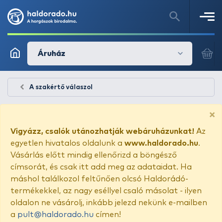
Áruház
A szakértő válaszol
×
Vigyázz, csalók utánozhatják webáruházunkat!
Az
egyetlen hivatalos oldalunk a
www.haldorado.hu
.
Vásárlás előtt mindig ellenőrizd a böngésző
címsorát, és csak itt add meg az adataidat. Ha
máshol találkozol feltűnően olcsó Haldorádó-
termékekkel, az nagy eséllyel csaló másolat - ilyen
oldalon ne vásárolj, inkább jelezd nekünk e-mailben
a
pult@haldorado.hu
címen!