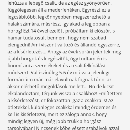
lehúzza a lebegő csalit, de az egész gyönyörűen,
függőlegesen áll a mederfenéken. Egyrészt ez a
legcsábítóbb, legkönnyebben megszerezhető a
halak számára, másrészt így akad a legjobban a
horog! Ezt 14 évvel ezelőtt próbáltam ki először, s
hamar tudatosult bennem, hogy nem szabad
elengedni! Ami viszont változó és állandó egyszerre,
az a kísérletezés… Ahogy az évek során jelentek meg
újabb horgok és kiegészítők, úgy tudtam én is
finomítani a szerelékeket és a csali-felkínálási
módszert. Valószínűleg 5-6 év múlva a jelenlegi
formációim már-már elavultnak fognak tűnni az
akkor elérhető megoldások mellett… No de kicsit
elkalandoztam, térjünk vissza a csalikhoz! Említettem
a kísérletezést, ez fokozottan igaz a csalikra is! Az
ötletekkel, különleges csalikkal mindig érdemes és
kell is kísérletezni, mert ez záloga annak, hogy
mindig legyen új, még jobb trükk a horgász
tarsolyában! Nincsenek kőbe vésett szabályok azzal