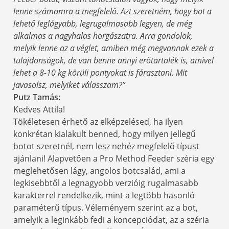
lenne számomra a megfelelő. Azt szeretném, hogy bot a
lehető leglágyabb, legrugalmasabb legyen, de még
alkalmas a nagyhalas horgászatra. Arra gondolok,
melyik lenne az a véglet, amiben még megvannak ezek a
tulajdonságok, de van benne annyi erőtartalék is, amivel
lehet a 8-10 kg körüli pontyokat is fárasztani. Mit
javasolsz, melyiket válasszam?”
Putz Tamás:
Kedves Attila!
Tökéletesen érhető az elképzelésed, ha ilyen
konkrétan kialakult benned, hogy milyen jellegű
botot szeretnél, nem lesz nehéz megfelelő típust
ajánlani! Alapvetően a Pro Method Feeder széria egy
meglehetősen lágy, angolos botcsalád, ami a
legkisebbtől a legnagyobb verzióig rugalmasabb
karakterrel rendelkezik, mint a legtöbb hasonló
paraméterű típus. Véleményem szerint az a bot,
amelyik a leginkább fedi a koncepciódat, az a széria