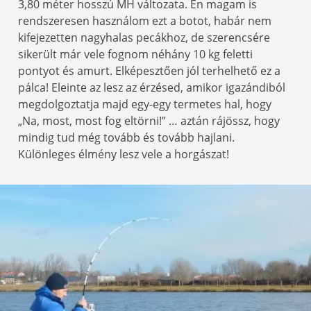
3,80 méter hosszú MH változata. Én magam is
rendszeresen használom ezt a botot, habár nem
kifejezetten nagyhalas pecákhoz, de szerencsére
sikerült már vele fognom néhány 10 kg feletti
pontyot és amurt. Elképesztően jól terhelhető ez a
pálca! Eleinte az lesz az érzésed, amikor igazándiból
megdolgoztatja majd egy-egy termetes hal, hogy
„Na, most, most fog eltörni!” … aztán rájössz, hogy
mindig tud még tovább és tovább hajlani.
Különleges élmény lesz vele a horgászat!