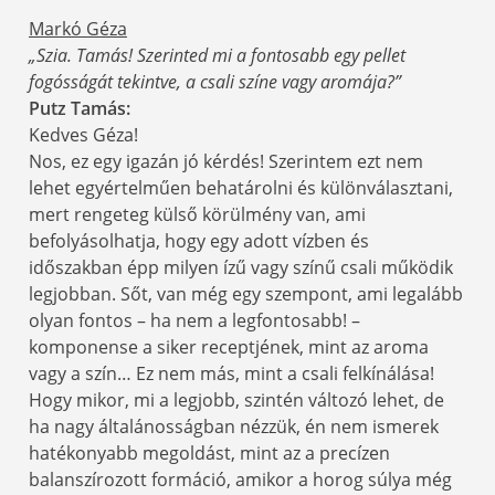
Markó Géza
„Szia. Tamás! Szerinted mi a fontosabb egy pellet
fogósságát tekintve, a csali színe vagy aromája?”
Putz Tamás:
Kedves Géza!
Nos, ez egy igazán jó kérdés! Szerintem ezt nem
lehet egyértelműen behatárolni és különválasztani,
mert rengeteg külső körülmény van, ami
befolyásolhatja, hogy egy adott vízben és
időszakban épp milyen ízű vagy színű csali működik
legjobban. Sőt, van még egy szempont, ami legalább
olyan fontos – ha nem a legfontosabb! –
komponense a siker receptjének, mint az aroma
vagy a szín… Ez nem más, mint a csali felkínálása!
Hogy mikor, mi a legjobb, szintén változó lehet, de
ha nagy általánosságban nézzük, én nem ismerek
hatékonyabb megoldást, mint az a precízen
balanszírozott formáció, amikor a horog súlya még