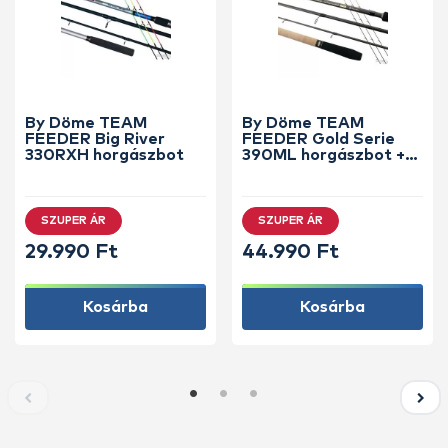
By Döme TEAM
By Döme TEAM
FEEDER Big River
FEEDER Gold Serie
330RXH horgászbot
390ML horgászbot +
Dobókesztyű ujj
SZUPER ÁR
SZUPER ÁR
29.990 Ft
44.990 Ft
Kosárba
Kosárba