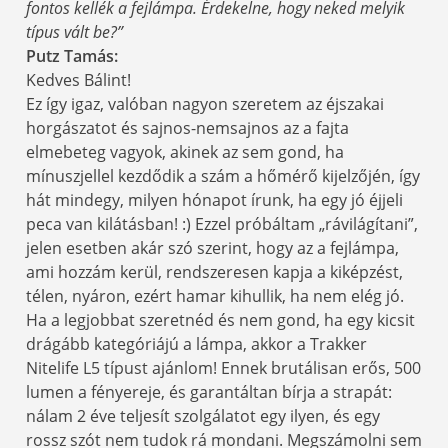
fontos kellék a fejlámpa. Érdekelne, hogy neked melyik
típus vált be?”
Putz Tamás:
Kedves Bálint!
Ez így igaz, valóban nagyon szeretem az éjszakai
horgászatot és sajnos-nemsajnos az a fajta
elmebeteg vagyok, akinek az sem gond, ha
mínuszjellel kezdődik a szám a hőmérő kijelzőjén, így
hát mindegy, milyen hónapot írunk, ha egy jó éjjeli
peca van kilátásban! :) Ezzel próbáltam „rávilágítani”,
jelen esetben akár szó szerint, hogy az a fejlámpa,
ami hozzám kerül, rendszeresen kapja a kiképzést,
télen, nyáron, ezért hamar kihullik, ha nem elég jó.
Ha a legjobbat szeretnéd és nem gond, ha egy kicsit
drágább kategóriájú a lámpa, akkor a Trakker
Nitelife L5 típust ajánlom! Ennek brutálisan erős, 500
lumen a fényereje, és garantáltan bírja a strapát:
nálam 2 éve teljesít szolgálatot egy ilyen, és egy
rossz szót nem tudok rá mondani. Megszámolni sem