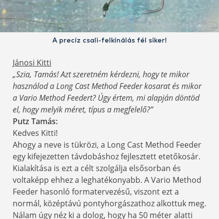
A precíz csali-felkínálás fél siker!
Jánosi Kitti
„Szia, Tamás! Azt szeretném kérdezni, hogy te mikor
használod a Long Cast Method Feeder kosarat és mikor
a Vario Method Feedert? Úgy értem, mi alapján döntöd
el, hogy melyik méret, típus a megfelelő?”
Putz Tamás:
Kedves Kitti!
Ahogy a neve is tükrözi, a Long Cast Method Feeder
egy kifejezetten távdobáshoz fejlesztett etetőkosár.
Kialakítása is ezt a célt szolgálja elsősorban és
voltaképp ehhez a leghatékonyabb. A Vario Method
Feeder hasonló formatervezésű, viszont ezt a
normál, középtávú pontyhorgászathoz alkottuk meg.
Nálam úgy néz ki a dolog, hogy ha 50 méter alatti