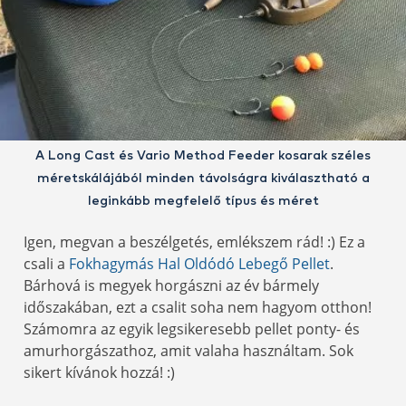
A Long Cast és Vario Method Feeder kosarak széles
méretskálájából minden távolságra kiválasztható a
leginkább megfelelő típus és méret
Igen, megvan a beszélgetés, emlékszem rád! :) Ez a
csali a
Fokhagymás Hal Oldódó Lebegő Pellet
.
Bárhová is megyek horgászni az év bármely
időszakában, ezt a csalit soha nem hagyom otthon!
Számomra az egyik legsikeresebb pellet ponty- és
amurhorgászathoz, amit valaha használtam. Sok
sikert kívánok hozzá! :)