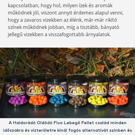
kapcsolatban, hogy hol, milyen ízek és aromák
működnek jól, viszont annyit érdemes alapul venni,
hogy a zavaros vizekben az élénk, már-már rikító
színek működnek jobban, míg a tisztább, bányató
jellegű vizekben a visszafogottabb árnyalatok.
A Haldorádó Oldódó Fluo Lebegő Pellet család minden
időszakra és vízterületre kínál fogós alternatívát színben és