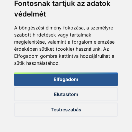
Fontosnak tartjuk az adatok
Telefon:
védelmét
+36 20 945 7758
E-mail:
A böngészési élmény fokozása, a személyre
pult@haldorado.hu
szabott hirdetések vagy tartalmak
megjelenítése, valamint a forgalom elemzése
Cím:
érdekében sütiket (cookie) használunk. Az
6400 Kiskunhalas, Széchenyi út 49.
Elfogadom gombra kattintva hozzájárulhat a
sütik használatához.
Elfogadom
Elutasítom
Céginformáció
Testreszabás
ÁSZF
Adatkezelési tájékoztató