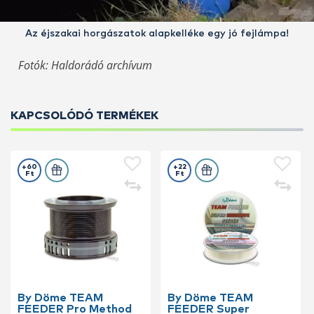
Az éjszakai horgászatok alapkelléke egy jó fejlámpa!
Fotók: Haldorádó archívum
KAPCSOLÓDÓ TERMÉKEK
+60
+22
Ft
Ft
By Döme TEAM
By Döme TEAM
FEEDER Pro Method
FEEDER Super