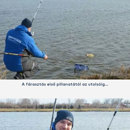
A fárasztás első pillanatától az utolsóig…