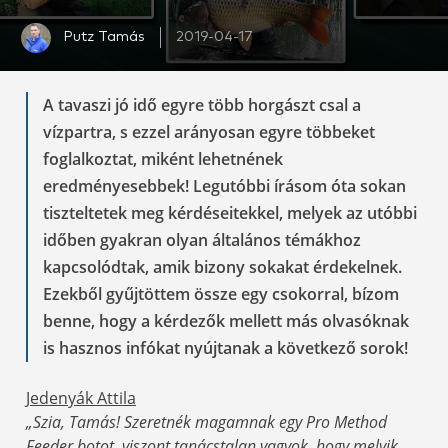
Putz Tamás
2019-04-17
A tavaszi jó idő egyre több horgászt csal a
vízpartra, s ezzel arányosan egyre többeket
foglalkoztat, miként lehetnének
eredményesebbek! Legutóbbi írásom óta sokan
tiszteltetek meg kérdéseitekkel, melyek az utóbbi
időben gyakran olyan általános témákhoz
kapcsolódtak, amik bizony sokakat érdekelnek.
Ezekből gyűjtöttem össze egy csokorral, bízom
benne, hogy a kérdezők mellett más olvasóknak
is hasznos infókat nyújtanak a következő sorok!
Jedenyák Attila
„Szia, Tamás! Szeretnék magamnak egy Pro Method
Feeder botot, viszont tanácstalan vagyok, hogy melyik