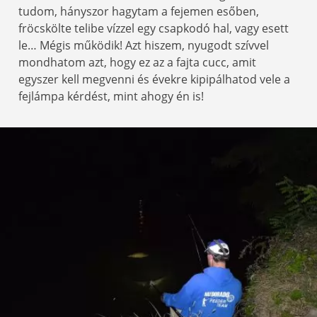
tudom, hányszor hagytam a fejemen esőben,
fröcskölte telibe vízzel egy csapkodó hal, vagy esett
le… Mégis működik! Azt hiszem, nyugodt szívvel
mondhatom azt, hogy ez az a fajta cucc, amit
egyszer kell megvenni és évekre kipipálhatod vele a
fejlámpa kérdést, mint ahogy én is!