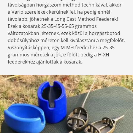
távolságban horgászom method technikával, akkor
a Vario szerelékek kerülnek fel, ha pedig ennél
távolabb, jöhetnek a Long Cast Method Feederek!
Ezek a kosarak 25-35-45-55-65 grammos
változatokban léteznek, ezek közül a horgászbotod
dobósúlyához méreten kell kiválasztani a megfelelőt.
Viszonyításképpen, egy M-MH feederhez a 25-35
grammos méretek a jók, e fölött pedig a H-XH
feederekhez ajánlottak a kosarak.