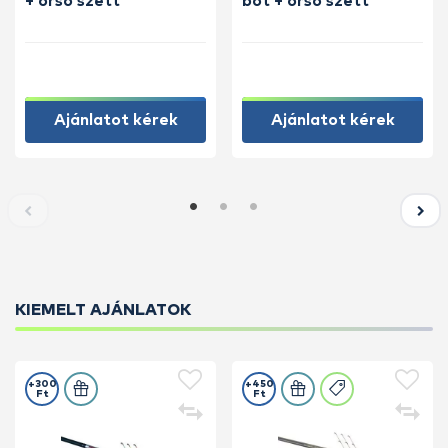
+ orsó szett
bot + orsó szett
Ajánlatot kérek
Ajánlatot kérek
KIEMELT AJÁNLATOK
+300
+450
Ft
Ft