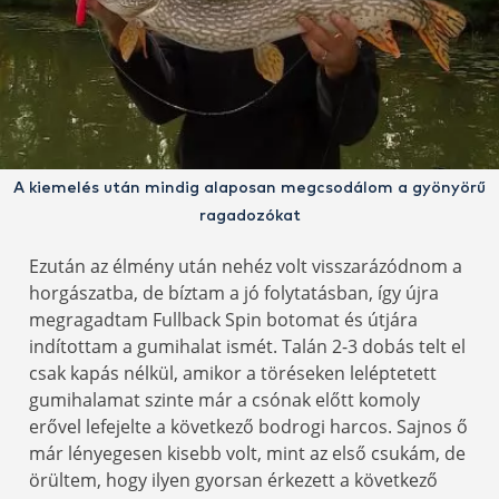
A kiemelés után mindig alaposan megcsodálom a gyönyörű
ragadozókat
Ezután az élmény után nehéz volt visszarázódnom a
horgászatba, de bíztam a jó folytatásban, így újra
megragadtam Fullback Spin botomat és útjára
indítottam a gumihalat ismét. Talán 2-3 dobás telt el
csak kapás nélkül, amikor a töréseken leléptetett
gumihalamat szinte már a csónak előtt komoly
erővel lefejelte a következő bodrogi harcos. Sajnos ő
már lényegesen kisebb volt, mint az első csukám, de
örültem, hogy ilyen gyorsan érkezett a következő