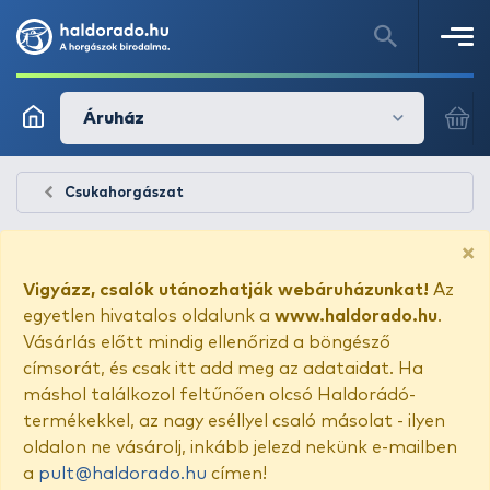
Áruház
Csukahorgászat
×
Vigyázz, csalók utánozhatják webáruházunkat!
Az
egyetlen hivatalos oldalunk a
www.haldorado.hu
.
Vásárlás előtt mindig ellenőrizd a böngésző
címsorát, és csak itt add meg az adataidat. Ha
máshol találkozol feltűnően olcsó Haldorádó-
termékekkel, az nagy eséllyel csaló másolat - ilyen
oldalon ne vásárolj, inkább jelezd nekünk e-mailben
a
pult@haldorado.hu
címen!