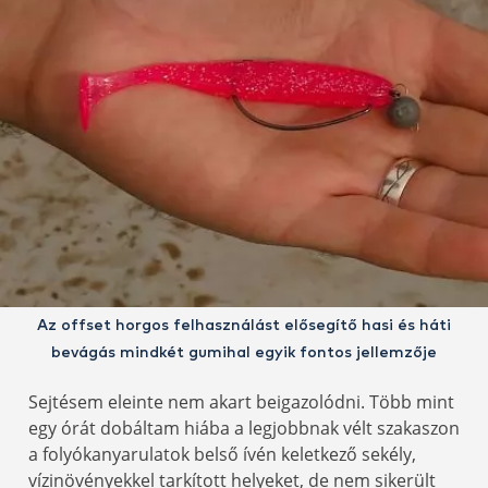
Az offset horgos felhasználást elősegítő hasi és háti
bevágás mindkét gumihal egyik fontos jellemzője
Sejtésem eleinte nem akart beigazolódni. Több mint
egy órát dobáltam hiába a legjobbnak vélt szakaszon
a folyókanyarulatok belső ívén keletkező sekély,
vízinövényekkel tarkított helyeket, de nem sikerült