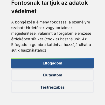
Fontosnak tartjuk az adatok
reggeli pára, és kisütött a nap, az erős fény a
mederfenékhez szegezte a csukákat. Biztos voltam
védelmét
benne, hogy ezúttal nem járőröznek vízközt, hanem
a fenékhez simulva várnak, inaktív periódusukat
A böngészési élmény fokozása, a személyre
töltik, és csak a közvetlen közelükben elúszó táplálék
szabott hirdetések vagy tartalmak
keltheti fel a figyelmüket. Éppen ezért a nap további
megjelenítése, valamint a forgalom elemzése
részében is a plasztikokat erőltettem.
érdekében sütiket (cookie) használunk. Az
Elfogadom gombra kattintva hozzájárulhat a
sütik használatához.
Elfogadom
Elutasítom
Testreszabás