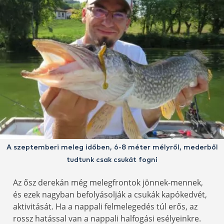
A szeptemberi meleg időben, 6-8 méter mélyről, mederből
tudtunk csak csukát fogni
Az ősz derekán még melegfrontok jönnek-mennek,
és ezek nagyban befolyásolják a csukák kapókedvét,
aktivitását. Ha a nappali felmelegedés túl erős, az
rossz hatással van a nappali halfogási esélyeinkre.