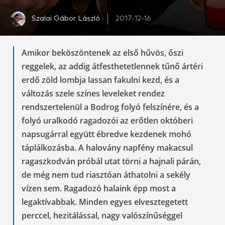
Szalai Gábor László
2017-12-16
Amikor beköszöntenek az első hűvös, őszi
reggelek, az addig átfesthetetlennek tűnő ártéri
erdő zöld lombja lassan fakulni kezd, és a
változás szele színes leveleket rendez
rendszertelenül a Bodrog folyó felszínére, és a
folyó uralkodó ragadozói az erőtlen októberi
napsugárral együtt ébredve kezdenek mohó
táplálkozásba. A halovány napfény makacsul
ragaszkodván próbál utat törni a hajnali párán,
de még nem tud riasztóan áthatolni a sekély
vízen sem. Ragadozó halaink épp most a
legaktívabbak. Minden egyes elvesztegetett
perccel, hezitálással, nagy valószínűséggel