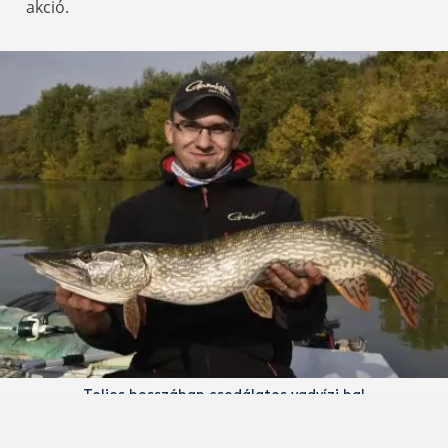
akció.
Teljes hosszában csodálatos vadvízi hal
Egyértelművé vált számomra, hogy miután felszállt a