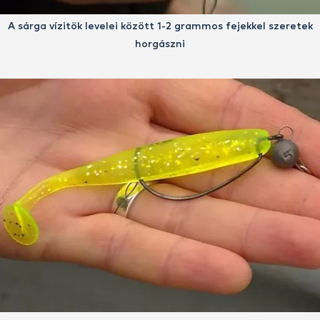
A sárga vízitök levelei között 1-2 grammos fejekkel szeretek
horgászni