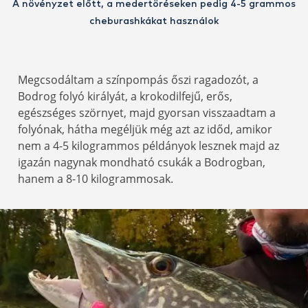
A növényzet előtt, a medertöréseken pedig 4-5 grammos
cheburashkákat használok
Megcsodáltam a színpompás őszi ragadozót, a
Bodrog folyó királyát, a krokodilfejű, erős,
egészséges szörnyet, majd gyorsan visszaadtam a
folyónak, hátha megéljük még azt az időd, amikor
nem a 4-5 kilogrammos példányok lesznek majd az
igazán nagynak mondható csukák a Bodrogban,
hanem a 8-10 kilogrammosak.