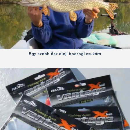
Egy szebb ősz eleji bodrogi csukám