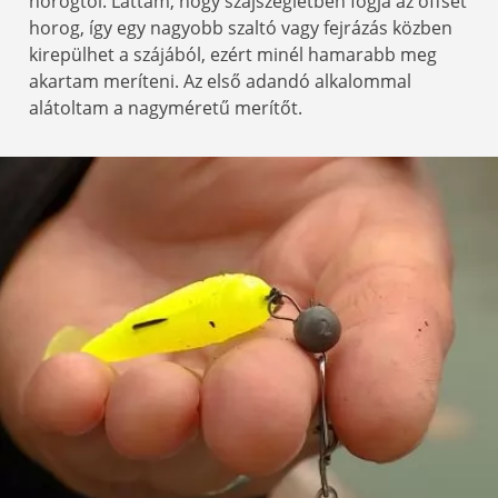
horogtól. Láttam, hogy szájszegletben fogja az offset
horog, így egy nagyobb szaltó vagy fejrázás közben
kirepülhet a szájából, ezért minél hamarabb meg
akartam meríteni. Az első adandó alkalommal
alátoltam a nagyméretű merítőt.