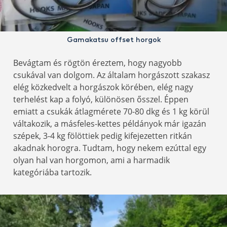
Gamakatsu offset horgok
Bevágtam és rögtön éreztem, hogy nagyobb
csukával van dolgom. Az általam horgászott szakasz
elég közkedvelt a horgászok körében, elég nagy
terhelést kap a folyó, különösen ősszel. Éppen
emiatt a csukák átlagmérete 70-80 dkg és 1 kg körül
váltakozik, a másfeles-kettes példányok már igazán
szépek, 3-4 kg fölöttiek pedig kifejezetten ritkán
akadnak horogra. Tudtam, hogy nekem ezúttal egy
olyan hal van horgomon, ami a harmadik
kategóriába tartozik.