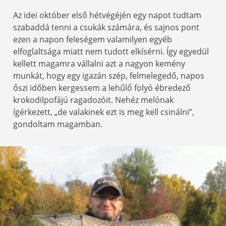
Az idei október első hétvégéjén egy napot tudtam
szabaddá tenni a csukák számára, és sajnos pont
ezen a napon feleségem valamilyen egyéb
elfoglaltsága miatt nem tudott elkísérni. Így egyedül
kellett magamra vállalni azt a nagyon kemény
munkát, hogy egy igazán szép, felmelegedő, napos
őszi időben kergessem a lehűlő folyó ébredező
krokodilpofájú ragadozóit. Nehéz melónak
ígérkezett, „de valakinek ezt is meg kell csinálni”,
gondoltam magamban.