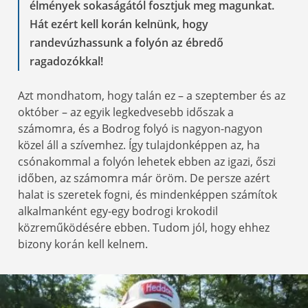
élmények sokaságától fosztjuk meg magunkat.
Hát ezért kell korán kelnünk, hogy
randevúzhassunk a folyón az ébredő
ragadozókkal!
Azt mondhatom, hogy talán ez – a szeptember és az
október – az egyik legkedvesebb időszak a
számomra, és a Bodrog folyó is nagyon-nagyon
közel áll a szívemhez. Így tulajdonképpen az, ha
csónakommal a folyón lehetek ebben az igazi, őszi
időben, az számomra már öröm. De persze azért
halat is szeretek fogni, és mindenképpen számítok
alkalmanként egy-egy bodrogi krokodil
közreműködésére ebben. Tudom jól, hogy ehhez
bizony korán kell kelnem.