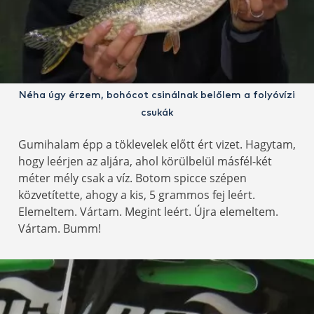
Néha úgy érzem, bohócot csinálnak belőlem a folyóvízi
csukák
Gumihalam épp a töklevelek előtt ért vizet. Hagytam,
hogy leérjen az aljára, ahol körülbelül másfél-két
méter mély csak a víz. Botom spicce szépen
közvetítette, ahogy a kis, 5 grammos fej leért.
Elemeltem. Vártam. Megint leért. Újra elemeltem.
Vártam. Bumm!