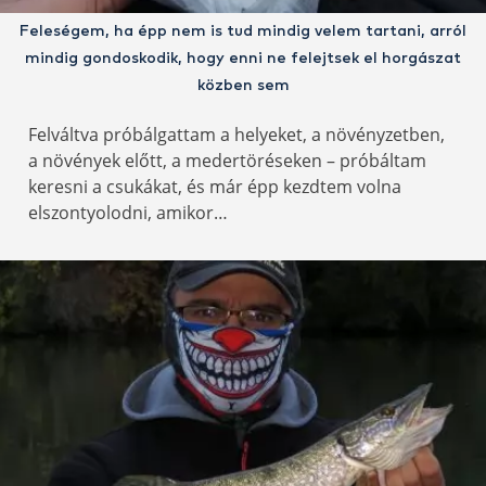
Feleségem, ha épp nem is tud mindig velem tartani, arról
mindig gondoskodik, hogy enni ne felejtsek el horgászat
közben sem
Felváltva próbálgattam a helyeket, a növényzetben,
a növények előtt, a medertöréseken – próbáltam
keresni a csukákat, és már épp kezdtem volna
elszontyolodni, amikor…