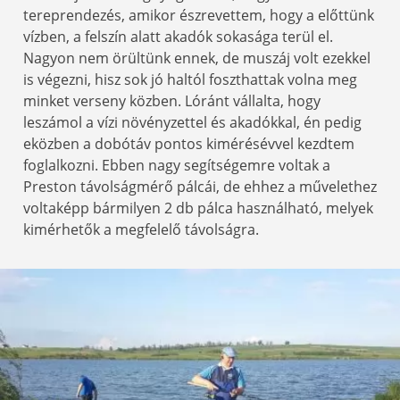
tereprendezés, amikor észrevettem, hogy a előttünk
vízben, a felszín alatt akadók sokasága terül el.
Nagyon nem örültünk ennek, de muszáj volt ezekkel
is végezni, hisz sok jó haltól foszthattak volna meg
minket verseny közben. Lóránt vállalta, hogy
leszámol a vízi növényzettel és akadókkal, én pedig
eközben a dobótáv pontos kimérésévvel kezdtem
foglalkozni. Ebben nagy segítségemre voltak a
Preston távolságmérő pálcái, de ehhez a művelethez
voltaképp bármilyen 2 db pálca használható, melyek
kimérhetők a megfelelő távolságra.