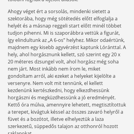
Ahogy véget ért a sorsolás, mindenki sietett a
szektorába, hogy még sötétedés előtt elfoglalja a
helyét és a másnap reggeli start előtt minél többet
tudjon pihenni. Mi is szaporábbra vettük a figurát,
így elindultunk az „A 6-os” helyhez. Mikor odaértünk,
majdnem egy kisebb agyvérzést kaptunk Lóránttal. A
hely, ahol horgásznunk kellett, szó szerint egy 20 x
20 méteres dzsungel volt, ahol horgász még soha
nem járt. Most inkább nem írom le, miket
gondoltam arról, aki ezeket a helyeket kijelölte a
versenyre. Nem volt mit tennünk, el kellett
kezdenünk kertészkedni, hogy elkezdhessünk
horgászni és megküzdhessünk a jó eredményét.
Kettő óra múlva, amennyire lehetett, megtisztítottuk
a terepet, kivágtuk késsel az összes zavaró helyről a
füvet és a bozótot, illetve elhelyeztük a laza
szerkezetű, süppedős talajon az otthonról hozott
raklapokat.