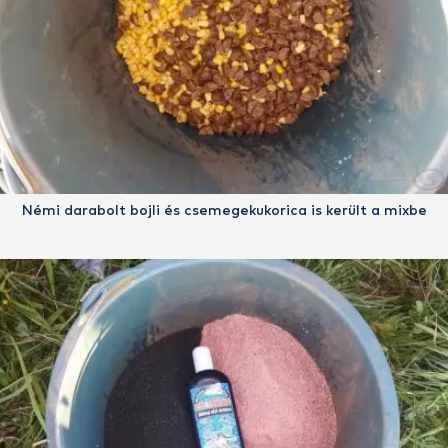
Némi darabolt bojli és csemegekukorica is került a mixbe