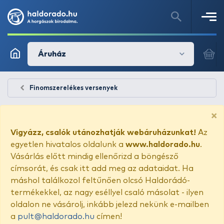
Áruház
Finomszerelékes versenyek
×
Vigyázz, csalók utánozhatják webáruházunkat!
Az
egyetlen hivatalos oldalunk a
www.haldorado.hu
.
Vásárlás előtt mindig ellenőrizd a böngésző
címsorát, és csak itt add meg az adataidat. Ha
máshol találkozol feltűnően olcsó Haldorádó-
termékekkel, az nagy eséllyel csaló másolat - ilyen
oldalon ne vásárolj, inkább jelezd nekünk e-mailben
a
pult@haldorado.hu
címen!