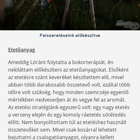
Felszereléseink előkészítve
Etetőanyag
Ameddig Lóránt folytatta a bokorterápiát, én
nekiláttam előkészíteni az etetőanyagokat. Elsőként
az etetésre szánt keveréket készítettem elő, mivel
abban több darabosabb összetevő volt, ezáltal több
időre volt szükség, hogy minden szemcséje egyenlő
mértékben nedvesedjen át és vegye fel az aromát.
Az etetési stratégiánk egyszerű volt: egy nagy etetés
a verseny elején és egy komoly ráetetés sötétedés
előtt. Nem bonyolítottam túl az etetéshez használt
összetevőket sem. Mivel csak kosárral lehetett
bejuttatni a csalogatóanyagot, olyanra kellett