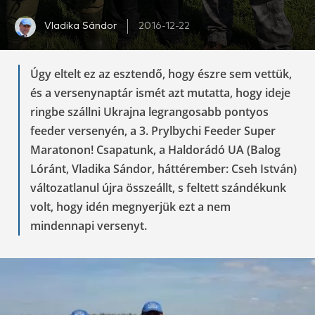
Vladika Sándor
2016-12-22
Úgy eltelt ez az esztendő, hogy észre sem vettük,
és a versenynaptár ismét azt mutatta, hogy ideje
ringbe szállni Ukrajna legrangosabb pontyos
feeder versenyén, a 3. Prylbychi Feeder Super
Maratonon! Csapatunk, a Haldorádó UA (Balog
Lóránt, Vladika Sándor, háttérember: Cseh István)
változatlanul újra összeállt, s feltett szándékunk
volt, hogy idén megnyerjük ezt a nem
mindennapi versenyt.