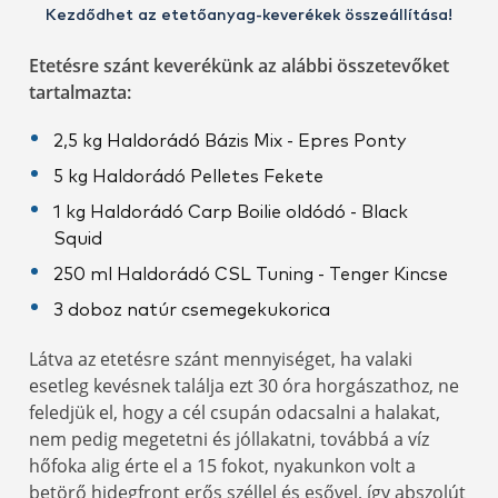
Kezdődhet az etetőanyag-keverékek összeállítása!
Etetésre szánt keverékünk az alábbi összetevőket
tartalmazta:
2,5 kg Haldorádó Bázis Mix - Epres Ponty
5 kg Haldorádó Pelletes Fekete
1 kg Haldorádó Carp Boilie oldódó - Black
Squid
250 ml Haldorádó CSL Tuning - Tenger Kincse
3 doboz natúr csemegekukorica
Látva az etetésre szánt mennyiséget, ha valaki
esetleg kevésnek találja ezt 30 óra horgászathoz, ne
feledjük el, hogy a cél csupán odacsalni a halakat,
nem pedig megetetni és jóllakatni, továbbá a víz
hőfoka alig érte el a 15 fokot, nyakunkon volt a
betörő hidegfront erős széllel és esővel, így abszolút