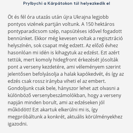
Prylbychi a Kárpátokon túl helyezkedik el
Öt és fél óra utazás után újra Ukrajna legjobb
pontyos vizének partján voltunk. A 150 hektáros
pontyparadicsom szép, napsütéses idővel fogadott
bennünket. Ekkor még kevesen voltak a regisztráció
helyszínén, sok csapat még edzett. Az előző évhez
hasonlóan mi idén is kihagytuk az edzést. Ezt azért
tettük, mert komoly hidegfront érkezését jósolták
pont a verseny kezdetére, ami véleményem szerint
jelentősen befolyásolja a halak kapókedvét, és így az
edzés csak rossz irányba viheti el az embert.
Gondoljunk csak bele, hányszor lehet azt olvasni a
különböző versenybeszámolókban, hogy a verseny
napján minden borult, ami az edzéseken jól
működött! Ezt akartuk elkerülni mi is, így
megpróbáltunk a konkrét, aktuális körülményekhez
igazodni.