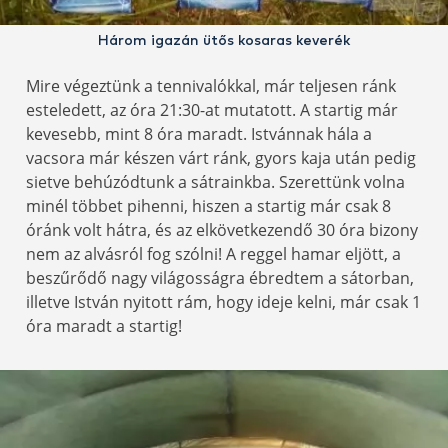
Három igazán ütős kosaras keverék
Mire végeztünk a tennivalókkal, már teljesen ránk
esteledett, az óra 21:30-at mutatott. A startig már
kevesebb, mint 8 óra maradt. Istvánnak hála a
vacsora már készen várt ránk, gyors kaja után pedig
sietve behúzódtunk a sátrainkba. Szerettünk volna
minél többet pihenni, hiszen a startig már csak 8
óránk volt hátra, és az elkövetkezendő 30 óra bizony
nem az alvásról fog szólni! A reggel hamar eljött, a
beszűrődő nagy világosságra ébredtem a sátorban,
illetve István nyitott rám, hogy ideje kelni, már csak 1
óra maradt a startig!