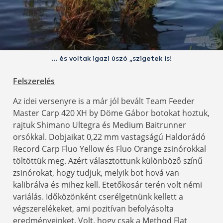
… és voltak igazi úszó „szigetek is!
Felszerelés
Az idei versenyre is a már jól bevált Team Feeder
Master Carp 420 XH by Döme Gábor botokat hoztuk,
rajtuk Shimano Ultegra és Medium Baitrunner
orsókkal. Dobjaikat 0,22 mm vastagságú Haldorádó
Record Carp Fluo Yellow és Fluo Orange zsinórokkal
töltöttük meg. Azért választottunk különböző színű
zsinórokat, hogy tudjuk, melyik bot hová van
kalibrálva és mihez kell. Etetőkosár terén volt némi
variálás. Időközönként cserélgetnünk kellett a
végszerelékeket, ami pozitívan befolyásolta
eredményeinket. Volt, hogy csak a Method Flat