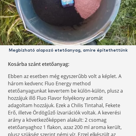
Megbízható alapozó etetőanyag, amire építethettünk
Kosárba szánt etetőanyag:
Ebben az esetben még egyszerűbb volt a képlet. A
három kedvenc Fluo Energy method
etetőanyagunkat kevertem be külön-külön, plusz a
hozzájuk illő Fluo Flavor folyékony aromát
adagoltam hozzájuk. Ezek a Chilis Tintahal, Fekete
Erő, illetve Ördögűző ízvariációk voltak. A keverési
arány a következőképpen alakult: 2 csomag
etetőanyaghoz 1 flakon, azaz 200 ml aroma került,
plusz szükség szerint némi víz. Ezzel elkészült az