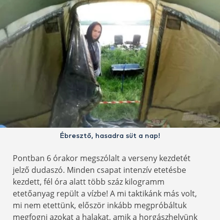
Ébresztő, hasadra süt a nap!
Pontban 6 órakor megszólalt a verseny kezdetét
jelző dudaszó. Minden csapat intenzív etetésbe
kezdett, fél óra alatt több száz kilogramm
etetőanyag repült a vízbe! A mi taktikánk más volt,
mi nem etettünk, először inkább megpróbáltuk
megfogni azokat a halakat, amik a horgászhelyünk