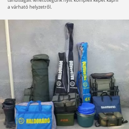
tanulságait lehetőségünk nyílt komplex képet kapni
a várható helyzetről.