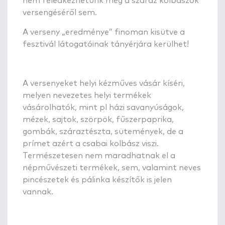
nem feledkezhetünk meg a száraz kolbászok
versengéséről sem.
A verseny „eredménye” finoman kisütve a
fesztivál látogatóinak tányérjára kerülhet!
A versenyeket helyi kézműves vásár kíséri,
melyen nevezetes helyi termékek
vásárolhatók, mint pl házi savanyúságok,
mézek, sajtok, szörpök, fűszerpaprika,
gombák, száraztészta, sütemények, de a
prímet azért a csabai kolbász viszi.
Természetesen nem maradhatnak el a
népművészeti termékek, sem, valamint neves
pincészetek és pálinka készítők is jelen
vannak.