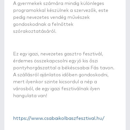
A gyermekek számára mindig különleges
programokkal készülnek a szervezők, este
pedig nevezetes vendég művészek
gondoskodnak a felnőttek
szórakoztatásáról.
Ez egy igazi, nevezetes gasztro fesztivál,
érdemes összekapcsolni egy jó kis őszi
pontyhorgászattal a békéscsabai Fás tavon.
A szállásról ajánlatos időben gondoskodni,
mert ilyenkor szinte kicsordul a nép a
városból, de egy igazi fesztiválnak ilyen
hangulata van!
https://www.csabaikolbaszfesztival.hu/