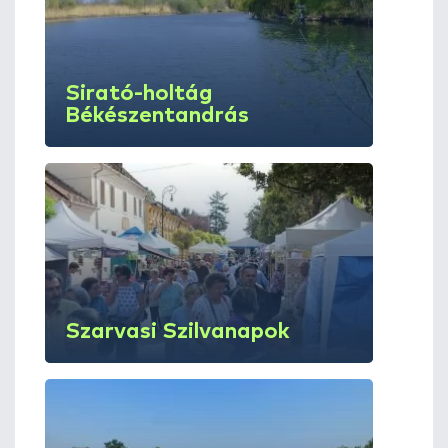
Sirató-holtág
Békészentandrás
Szarvasi Szilvanapok