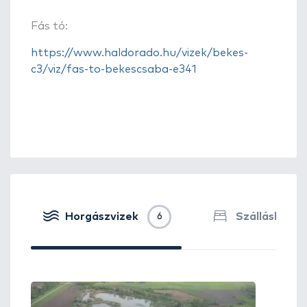
Fás tó:
https://www.haldorado.hu/vizek/bekes-
c3/viz/fas-to-bekescsaba-e341
Horgászvizek
Szálláshelye
6