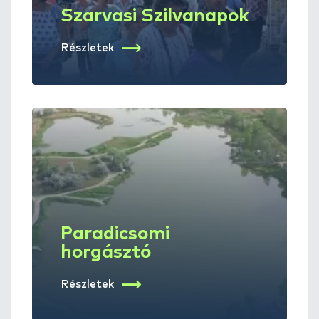
Szarvasi Szilvanapok
Részletek
Paradicsomi
horgásztó
Részletek