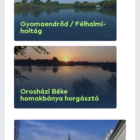
Gyomaendrőd / Félhalmi-
holtág
Orosházi Béke
homokbánya horgásztó