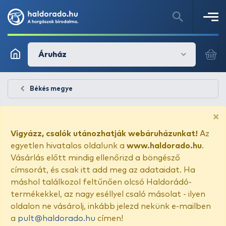
Áruház
Békés megye
×
Vigyázz, csalók utánozhatják webáruházunkat!
Az
egyetlen hivatalos oldalunk a
www.haldorado.hu
.
Vásárlás előtt mindig ellenőrizd a böngésző
címsorát, és csak itt add meg az adataidat. Ha
máshol találkozol feltűnően olcsó Haldorádó-
termékekkel, az nagy eséllyel csaló másolat - ilyen
oldalon ne vásárolj, inkább jelezd nekünk e-mailben
a
pult@haldorado.hu
címen!