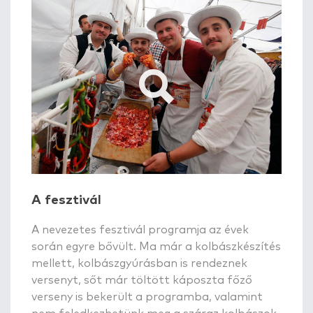
A fesztivál
A nevezetes fesztivál programja az évek
során egyre bővült. Ma már a kolbászkészítés
mellett, kolbászgyúrásban is rendeznek
versenyt, sőt már töltött káposzta főző
verseny is bekerült a programba, valamint