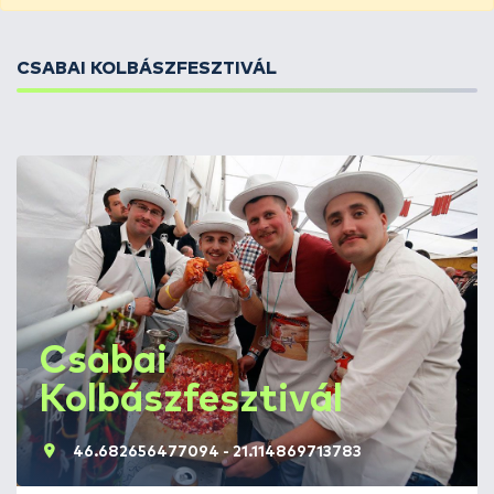
CSABAI KOLBÁSZFESZTIVÁL
Csabai
Kolbászfesztivál
46.682656477094 - 21.114869713783