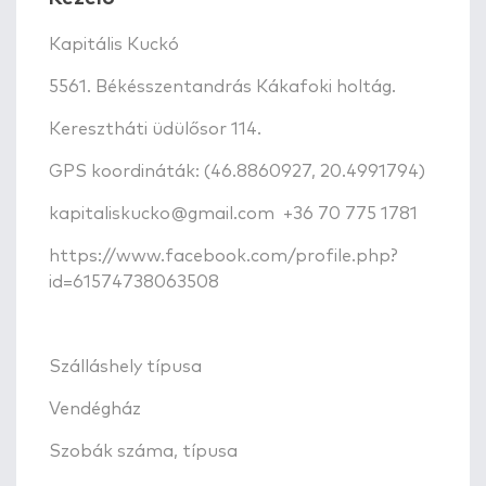
Kapitális Kuckó
5561. Békésszentandrás Kákafoki holtág.
Keresztháti üdülősor 114.
GPS koordináták: (46.8860927, 20.4991794)
kapitaliskucko@gmail.com
+36 70 775 1781
https://www.facebook.com/profile.php?
id=61574738063508
Szálláshely típusa
Vendégház
Szobák száma, típusa