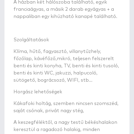
A házban két hálószoba található, egyik
franciaágyas, a másik 2 darab egyágyas + a
nappaliban egy kihúzható kanapé található.
Szolgáltatások
Klíma, hűtő, fagyasztó, villanytűzhely,
főzőlap, kávéfőző,mikró, teljesen felszerelt
benti és kinti konyha, TV, benti és kinti tusoló,
benti és kinti WC, jakuzzi, halpucoló,
sütögető, bográcsozó, WIFI, stb...
Horgász lehetőségek
Kákafoki holtág, szemben nincsen szomszéd,
saját csónak, privát nagy stég,
A keszegféléktől, a nagy testű békéshalakon
keresztül a ragadozó halakig, minden