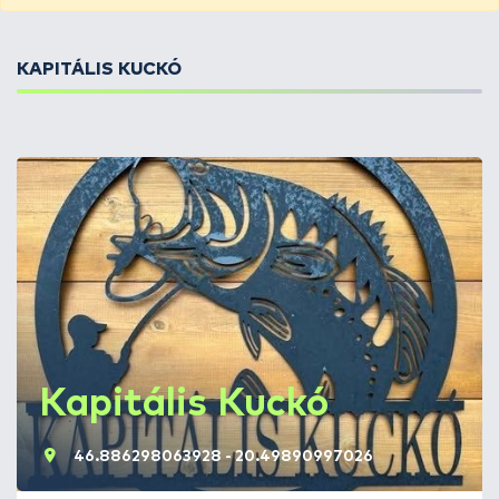
KAPITÁLIS KUCKÓ
Kapitális Kuckó
46.886298063928 - 20.49890997026