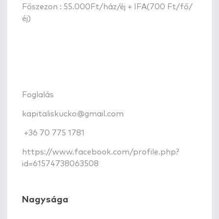
Főszezon : 55.000Ft/ház/éj + IFA(700 Ft/fő/
éj)
Foglalás
kapitaliskucko@gmail.com
+36 70 775 1781
https://www.facebook.com/profile.php?
id=61574738063508
Nagysága