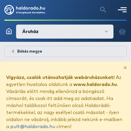
Áruház
Békés megye
×
Vigyázz, csalók utánozhatják webáruházunkat!
Az
egyetlen hivatalos oldalunk a
www.haldorado.hu
.
Vásárlás előtt mindig ellenőrizd a böngésző
címsorát, és csak itt add meg az adataidat. Ha
máshol találkozol feltűnően olcsó Haldorádó-
termékekkel, az nagy eséllyel csaló másolat - ilyen
oldalon ne vásárolj, inkább jelezd nekünk e-mailben
a
pult@haldorado.hu
címen!