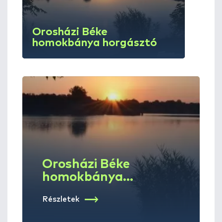
Orosházi Béke
homokbánya horgásztó
Orosházi Béke
homokbánya
horgásztó
Részletek