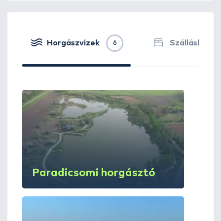
Horgászvizek
Szálláshelye
6
Paradicsomi horgásztó