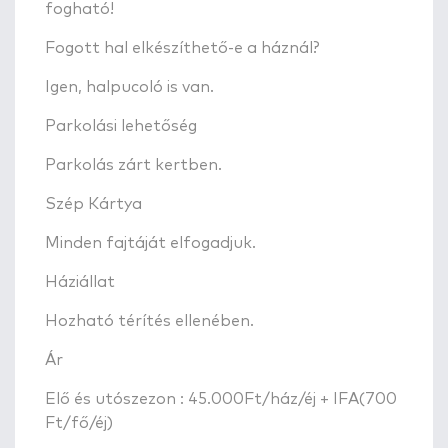
fogható!
Fogott hal elkészíthető-e a háznál?
Igen, halpucoló is van.
Parkolási lehetőség
Parkolás zárt kertben.
Szép Kártya
Minden fajtáját elfogadjuk.
Háziállat
Hozható térítés ellenében.
Ár
Elő és utószezon : 45.000Ft/ház/éj + IFA(700
Ft/fő/éj)