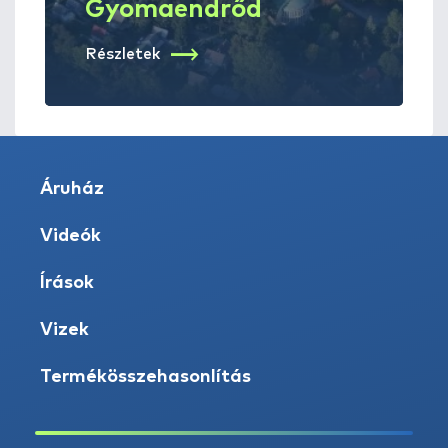
Gyomaendrőd
Részletek
Áruház
Videók
Írások
Vizek
Termékösszehasonlítás