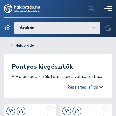
Áruház
Haldorádó
Pontyos kiegészítők
A Haldorádó kínálatban széles választékban
megtalálhatók a különféle praktikus
Részletes leírás
kiegészítők is, kifejezetten a modern
nagypontyos horgászat igényeihez tervezve.
+15
+15
Ft
Ft