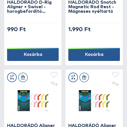
HALDORÁDÓ D-Rig
HALDORÁDÓ Snatch
Aligner + Swivel -
Magnetic Rod Rest -
horogbefordító
Mágneses nyéltartó
mikroforgóval D-rig
990 Ft
1.990 Ft
Kosárba
Kosárba
+7
+7
Ft
Ft
HALDORÁDÓ Aligner
HALDORÁDÓ Aligner