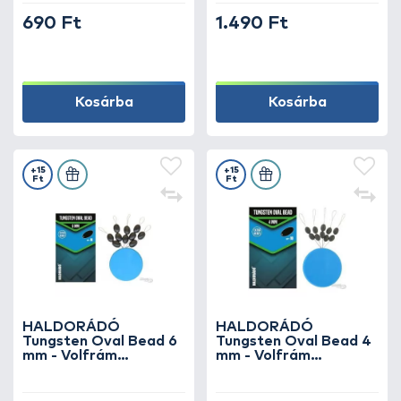
690 Ft
1.490 Ft
Kosárba
Kosárba
+15
+15
Ft
Ft
HALDORÁDÓ
HALDORÁDÓ
Tungsten Oval Bead 6
Tungsten Oval Bead 4
mm - Volfrám
mm - Volfrám
horogelőke súlyozó és
horogelőke súlyozó és
gumi ütköző
gumi ütköző