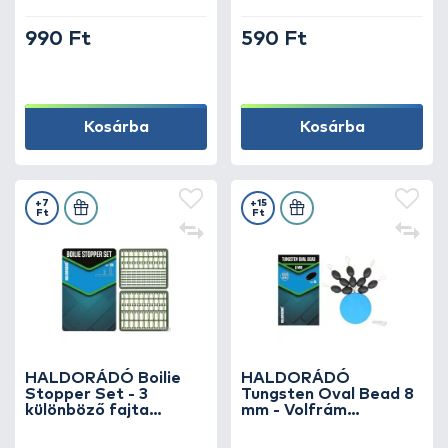
csappantyús fűzőtű
990 Ft
590 Ft
Kosárba
Kosárba
+7
+15
Ft
Ft
HALDORÁDÓ Boilie
HALDORÁDÓ
Stopper Set - 3
Tungsten Oval Bead 8
különböző fajta
mm - Volfrám
csalistopper szett
horogelőke súlyozó és
gumi ütköző