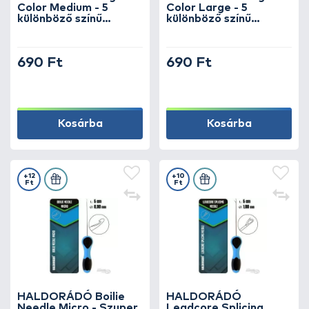
Color Medium - 5
Color Large - 5
különböző színű
különböző színű
horogbefordító egy
horogbefordító egy
csomagban
csomagban
690 Ft
690 Ft
Kosárba
Kosárba
+12
+10
Ft
Ft
HALDORÁDÓ Boilie
HALDORÁDÓ
Needle Micro - Szuper
Leadcore Splicing