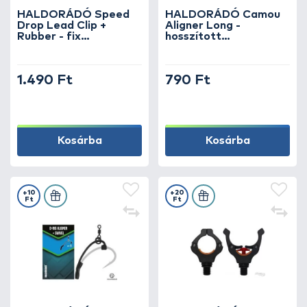
HALDORÁDÓ Speed
HALDORÁDÓ Camou
Drop Lead Clip +
Aligner Long -
Rubber - fix
hosszított
ólomkapocs, gyors
terepmintás
súlyleválás
horogbefordító
1.490 Ft
790 Ft
Kosárba
Kosárba
+10
+20
Ft
Ft