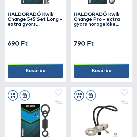
HALDORÁDÓ Kwik
HALDORÁDÓ Kwik
Change 5+5 Set Long -
Change Pro - extra
extra gyors
gyors horogelőke
horogelőke kapocs +
kapocs professzionális
gumikúp, hosszú
kivitel
690 Ft
790 Ft
Kosárba
Kosárba
+8
+50
Ft
Ft