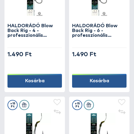
HALDORÁDÓ Blow
HALDORÁDÓ Blow
Back Rig - 4 -
Back Rig - 6 -
professzionális
professzionális
pontyos horogelőke
pontyos horogelőke
fekvő és hóember
fekvő és hóember
csalikhoz
csalikhoz
1.490 Ft
1.490 Ft
Kosárba
Kosárba
+15
+15
Ft
Ft