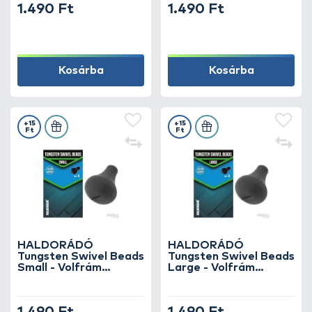
1.490 Ft
1.490 Ft
Kosárba
Kosárba
+15
+15
Ft
Ft
HALDORÁDÓ
HALDORÁDÓ
Tungsten Swivel Beads
Tungsten Swivel Beads
Small - Volfrám
Large - Volfrám
végszerelék
végszerelék
megütköztető gumi
megütköztető gumi
adapter
adapter