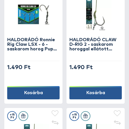
HALDORÁDÓ Ronnie
HALDORÁDÓ CLAW
Rig Claw LSX - 6 -
D-RIG 2 - saskarom
saskarom horog Pup
horoggal ellátott
Up csalikhoz
univerzális rig
1.490 Ft
1.490 Ft
Kosárba
Kosárba
+15
+15
Ft
Ft