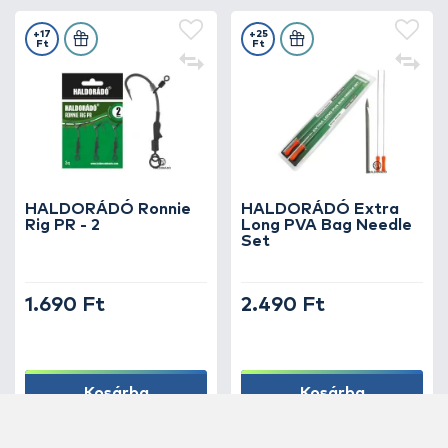
+17
+25
Ft
Ft
HALDORÁDÓ Ronnie
HALDORÁDÓ Extra
Rig PR - 2
Long PVA Bag Needle
Set
1.690 Ft
2.490 Ft
Kosárba
Kosárba