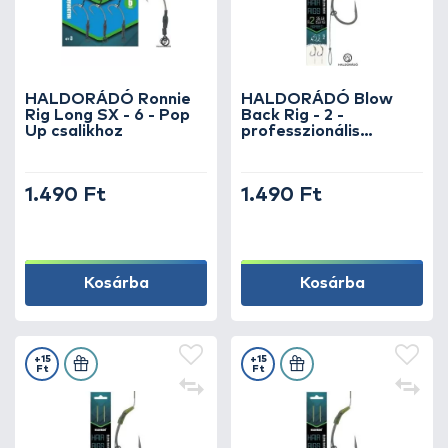
HALDORÁDÓ Ronnie
HALDORÁDÓ Blow
Rig Long SX - 6 - Pop
Back Rig - 2 -
Up csalikhoz
professzionális
pontyos horogelőke
fekvő és hóember
csalikhoz
1.490 Ft
1.490 Ft
Kosárba
Kosárba
+15
+15
Ft
Ft