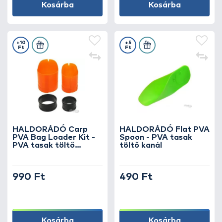
Kosárba
Kosárba
+10
+5
Ft
Ft
HALDORÁDÓ Carp
HALDORÁDÓ Flat PVA
PVA Bag Loader Kit -
Spoon - PVA tasak
PVA tasak töltő
töltő kanál
szerszám készlet
990 Ft
490 Ft
Kosárba
Kosárba