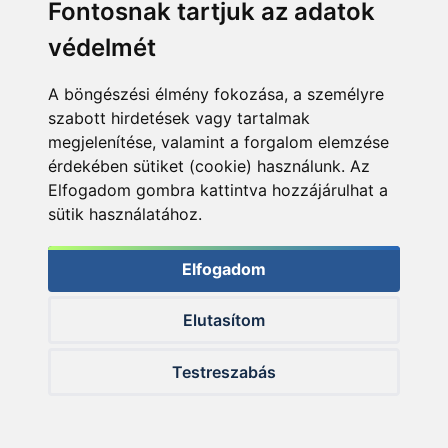
Fontosnak tartjuk az adatok
+35
+30
Ft
Ft
védelmét
A böngészési élmény fokozása, a személyre
szabott hirdetések vagy tartalmak
megjelenítése, valamint a forgalom elemzése
érdekében sütiket (cookie) használunk. Az
Elfogadom gombra kattintva hozzájárulhat a
HALDORÁDÓ Big Carp
HALDORÁDÓ Camou
Quick Change Set
sütik használatához.
Lead Clip Box
Elfogadom
3.490 Ft
2.990 Ft
Elutasítom
Testreszabás
Kosárba
Kosárba