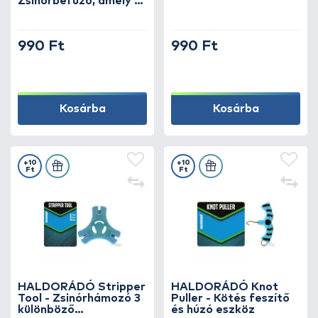
Zsinórbefűző, amely a
legkisebb lyukakba is
befér
990 Ft
990 Ft
Kosárba
Kosárba
+10
+10
Ft
Ft
HALDORÁDÓ Stripper
HALDORÁDÓ Knot
Tool - Zsinórhámozó 3
Puller - Kötés feszítő
különböző
és húzó eszköz