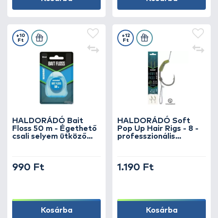
+10
+12
Ft
Ft
HALDORÁDÓ Bait
HALDORÁDÓ Soft
Floss 50 m - Égethető
Pop Up Hair Rigs - 8 -
csali selyem ütköző
professzionális
lebegő csalikhoz
pontyos horogelőke
lebegő csalikhoz
990 Ft
1.190 Ft
Kosárba
Kosárba