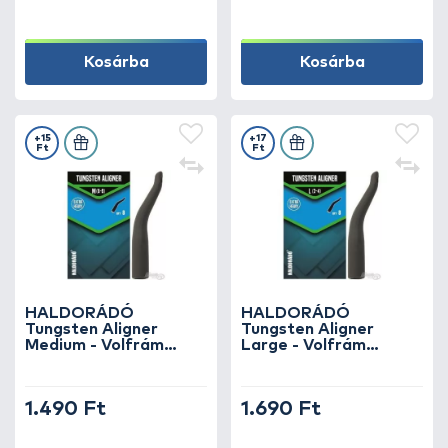
Kosárba
Kosárba
+15
+17
Ft
Ft
HALDORÁDÓ
HALDORÁDÓ
Tungsten Aligner
Tungsten Aligner
Medium - Volfrám
Large - Volfrám
hosszított
hosszított
horogbefordító
horogbefordító
1.490 Ft
1.690 Ft