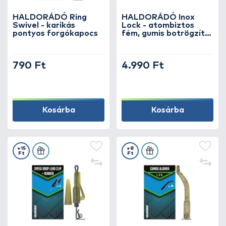
HALDORÁDÓ Ring
HALDORÁDÓ Inox
Swivel - karikás
Lock - atombiztos
pontyos forgókapocs
fém, gumis botrögzítő
pánt
790 Ft
4.990 Ft
Kosárba
Kosárba
+15
+8
Ft
Ft