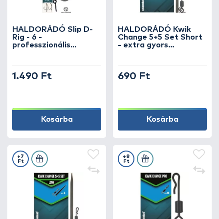
HALDORÁDÓ Slip D-
HALDORÁDÓ Kwik
Rig - 6 -
Change 5+5 Set Short
professzionális
- extra gyors
pontyos horogelőke
horogelőke kapocs +
fekvő és hóember
gumikúp, rövid
csalikhoz
1.490 Ft
690 Ft
Kosárba
Kosárba
+7
+8
Ft
Ft