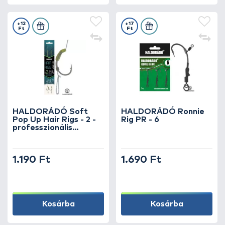
+12
+17
Ft
Ft
HALDORÁDÓ Soft
HALDORÁDÓ Ronnie
Pop Up Hair Rigs - 2 -
Rig PR - 6
professzionális
pontyos horogelőke
lebegő csalikhoz
1.190 Ft
1.690 Ft
Kosárba
Kosárba