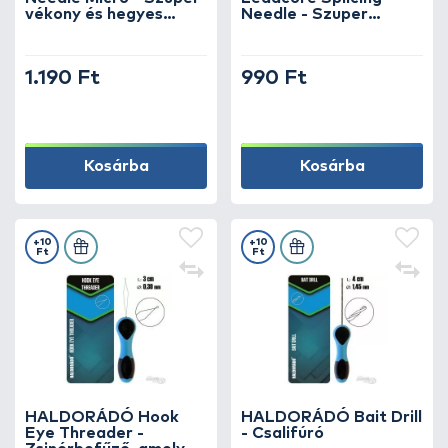
vékony és hegyes
Needle - Szuper
lándzsás fűzőtű
vékony csappantyús
fűzőtű
1.190 Ft
990 Ft
Kosárba
Kosárba
+10
+10
Ft
Ft
HALDORÁDÓ Hook
HALDORÁDÓ Bait Drill
Eye Threader -
- Csalifúró