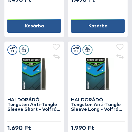
1.490 Ft
1.490 Ft
Kosárba
Kosárba
+17
+20
Ft
Ft
HALDORÁDÓ
HALDORÁDÓ
Tungsten Anti-Tangle
Tungsten Anti-Tangle
Sleeve Short - Volfrám
Sleeve Long - Volfrám
kapocs lezáró gumikúp
kapocs lezáró gumikúp
és gubancgátlócső
és gubancgátlócső
1.690 Ft
1.990 Ft