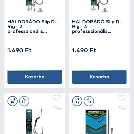
HALDORÁDÓ Slip D-
HALDORÁDÓ Slip D-
Rig - 2 -
Rig - 4 -
professzionális
professzionális
pontyos horogelőke
pontyos horogelőke
fekvő és hóember
fekvő és hóember
csalikhoz
csalikhoz
1.490 Ft
1.490 Ft
Kosárba
Kosárba
+15
+7
Ft
Ft