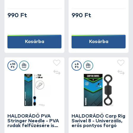
zsinórvastagsághoz
990 Ft
990 Ft
Kosárba
Kosárba
+10
+6
Ft
Ft
HALDORÁDÓ PVA
HALDORÁDÓ Carp Rig
Stringer Needle - PVA
Swivel 8 - Univerzális,
rudak felfűzésére is
erős pontyos forgó
alkalmas hosszú,