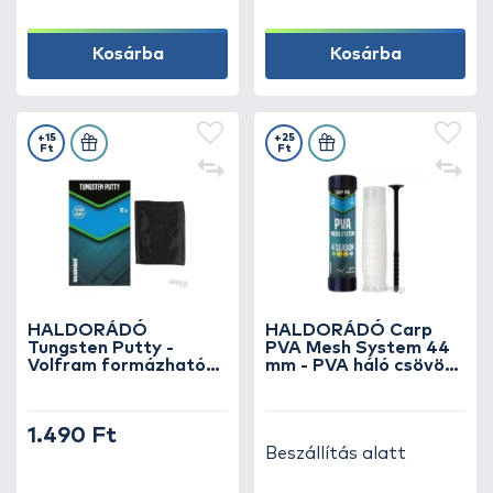
Kosárba
Kosárba
+15
+25
Ft
Ft
HALDORÁDÓ
HALDORÁDÓ Carp
Tungsten Putty -
PVA Mesh System 44
Volfram formázható
mm - PVA háló csövön
paszta horogelőkék
tömörítővel 5 m
súlyozására
1.490 Ft
Beszállítás alatt