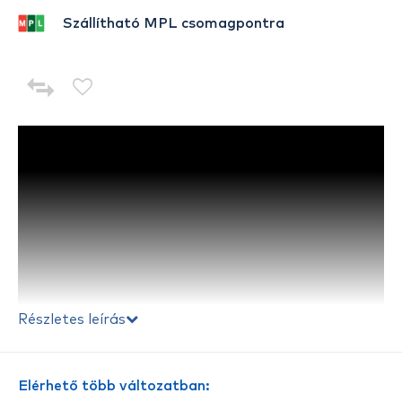
Szállítható MPL csomagpontra
Részletes leírás
Elérhető több változatban: