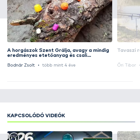
A horgászok Szent Grálja, avagy a mindig
Tavaszi 
eredményes etetőanyag és csali
legendája
Bodnár Zsolt
több mint 4 éve
Őri Tibor
KAPCSOLÓDÓ VIDEÓK