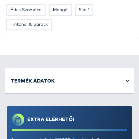
Édes Szamóca
Mangó
Sipi 1
Évek óta nagyon népszerűek az ún.
„füstülő” vagy
„vérző” csalik
a horgászok között. A Haldorádó
Tintahal & Barack
palettán ilyen eddig még nem volt, de nem
véletlenül, hiszen nem véltük megjelenésre
alkalmasnak és kellően fogósnak, miközben évek
óta kísérleteztünk ezekkel is. Most azonban végre
nyugodt szívvel mondhatjuk, hogy megérkeztünk!
Nézzük meg a
TORNADO
Wafter
névre keresztelt
csalinkat, hogy mit is tud?!
TERMÉK ADATOK
Mindjárt az elején tisztázzuk, hogy kiknek
készítettük ezt, kinek ajánljuk?! Ez nem egy
tipikus versenycsali, amely persze nem jelenti
azt, hogy nem lehet ott is használni, de inkább
a hétköznapi pontyos feederezéshez való.
EXTRA ELÉRHETŐ!
Azoknak
a kísérletező kedvű
átlaghorgászoknak szánjuk, akik kedvelik
termékeinket, fogékonyak az újdonságokra.