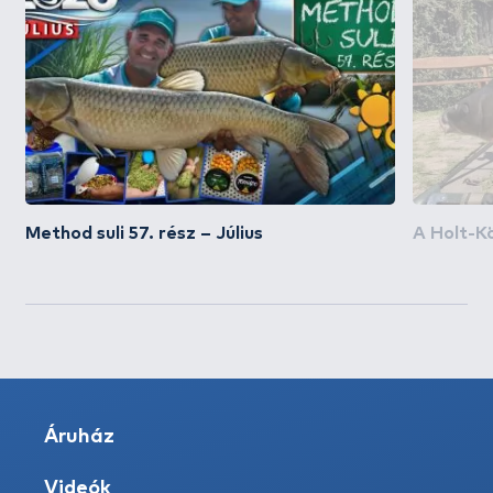
Method suli 57. rész – Július
A Holt-Kö
Áruház
Videók