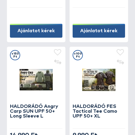
Ajánlatot kérek
Ajánlatot kérek
+150
+100
Ft
Ft
HALDORÁDÓ Angry
HALDORÁDÓ FES
Carp SUN UPF 50+
Tactical Tee Camo
Long Sleeve L
UPF 50+ XL