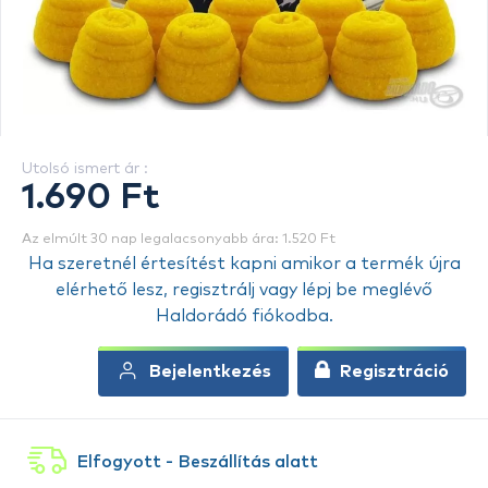
Utolsó ismert ár :
1.690 Ft
Az elmúlt 30 nap legalacsonyabb ára: 1.520 Ft
Ha szeretnél értesítést kapni amikor a termék újra
elérhető lesz, regisztrálj vagy lépj be meglévő
Haldorádó fiókodba.
Bejelentkezés
Regisztráció
Elfogyott - Beszállítás alatt