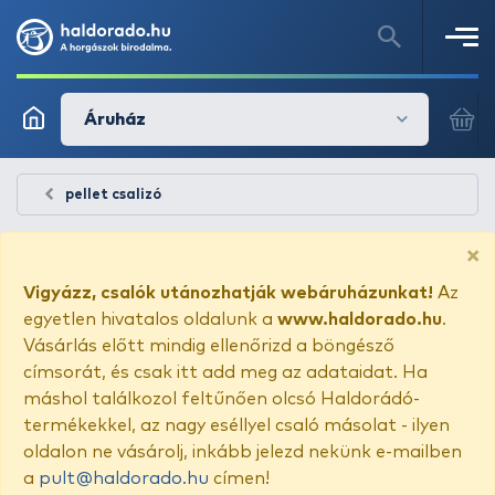
Áruház
pellet csalizó
×
Vigyázz, csalók utánozhatják webáruházunkat!
Az
egyetlen hivatalos oldalunk a
www.haldorado.hu
.
Vásárlás előtt mindig ellenőrizd a böngésző
címsorát, és csak itt add meg az adataidat. Ha
máshol találkozol feltűnően olcsó Haldorádó-
termékekkel, az nagy eséllyel csaló másolat - ilyen
oldalon ne vásárolj, inkább jelezd nekünk e-mailben
a
pult@haldorado.hu
címen!