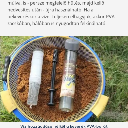
múlva, is - persze megfelelő hűtés, majd kellő
nedvesítés után - újra használható. Ha a
bekeveréskor a vizet teljesen elhagyjuk, akkor PVA
zacskóban, hálóban is nyugodtan felkínálható.
Víz hozzáadása nélkül a keverék PVA-barát