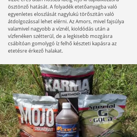
ösztönző hatását. A folyadék etetőanyagba való
egyenletes eloszlását nagylukú törőszitán való
átdolgozással lehet elérni. Az Amors, mivel fajsúlya
valamivel nagyobb a víznél, kioldódás után a
vízfenéken szétterül, de a legkisebb mozgásra
csábítóan gomolygó íz felhő készteti kapásra az
etetésre érkező halakat.