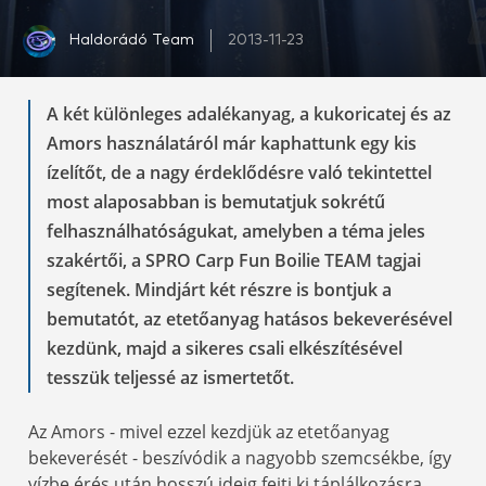
Haldorádó Team
2013-11-23
A két különleges adalékanyag, a kukoricatej és az
Amors használatáról már kaphattunk egy kis
ízelítőt, de a nagy érdeklődésre való tekintettel
most alaposabban is bemutatjuk sokrétű
felhasználhatóságukat, amelyben a téma jeles
szakértői, a SPRO Carp Fun Boilie TEAM tagjai
segítenek. Mindjárt két részre is bontjuk a
bemutatót, az etetőanyag hatásos bekeverésével
kezdünk, majd a sikeres csali elkészítésével
tesszük teljessé az ismertetőt.
Az Amors - mivel ezzel kezdjük az etetőanyag
bekeverését - beszívódik a nagyobb szemcsékbe, így
vízbe érés után hosszú ideig fejti ki táplálkozásra