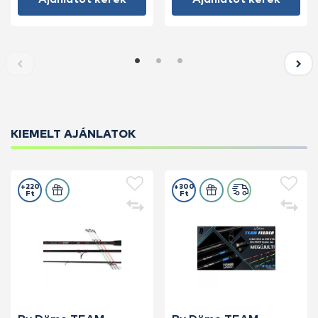
KIEMELT AJÁNLATOK
+220
+300
Ft
Ft