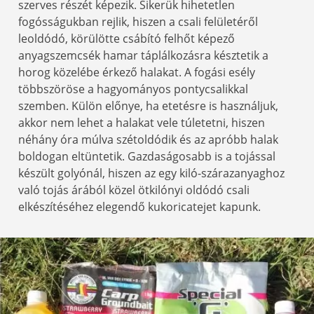
szerves részét képezik. Sikerük hihetetlen
fogósságukban rejlik, hiszen a csali felületéről
leoldódó, körülötte csábító felhőt képező
anyagszemcsék hamar táplálkozásra késztetik a
horog közelébe érkező halakat. A fogási esély
többszöröse a hagyományos pontycsalikkal
szemben. Külön előnye, ha etetésre is használjuk,
akkor nem lehet a halakat vele túletetni, hiszen
néhány óra múlva szétoldódik és az apróbb halak
boldogan eltüntetik. Gazdaságosabb is a tojással
készült golyónál, hiszen az egy kiló-szárazanyaghoz
való tojás árából közel ötkilónyi oldódó csali
elkészítéséhez elegendő kukoricatejet kapunk.