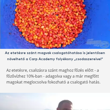
Az etetésre szánt magvak csalogatóhatása is jelentősen
növelhető a Carp Academy folyékony „csodaszereivel”
Az etetésre, csalizásra szánt maghoz főzés előtt - a
főzővízhez 10%-ban - adagolva vagy a már megfőtt
magokat meglocsolva fokozható a csalogató hatás.