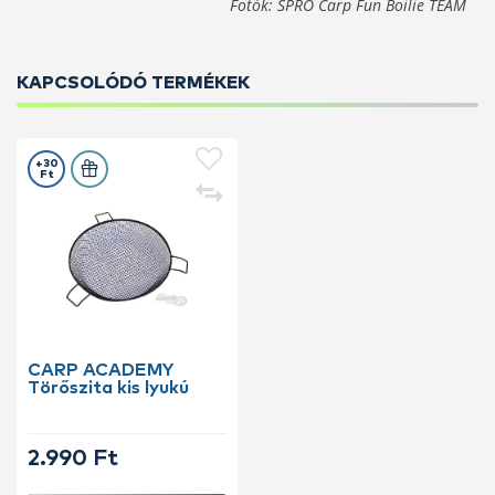
Fotók: SPRO Carp Fun Boilie TEAM
KAPCSOLÓDÓ TERMÉKEK
+30
Ft
CARP ACADEMY
Törőszita kis lyukú
2.990 Ft