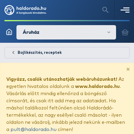
Áruház
Bojlikészítés, receptek
×
Vigyázz, csalók utánozhatják webáruházunkat!
Az
egyetlen hivatalos oldalunk a
www.haldorado.hu
.
Vásárlás előtt mindig ellenőrizd a böngésző
címsorát, és csak itt add meg az adataidat. Ha
máshol találkozol feltűnően olcsó Haldorádó-
termékekkel, az nagy eséllyel csaló másolat - ilyen
oldalon ne vásárolj, inkább jelezd nekünk e-mailben
a
pult@haldorado.hu
címen!