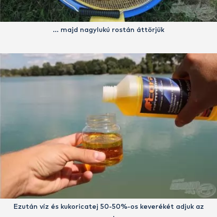
… majd nagylukú rostán áttörjük
Ezután víz és kukoricatej 50-50%-os keverékét adjuk az