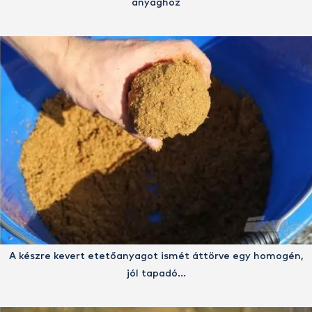
anyaghoz
A készre kevert etetőanyagot ismét áttörve egy homogén,
jól tapadó…