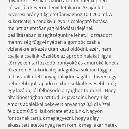
folyadékot. Ez alatt az idő alatt mindenképpen
célszerű a keverőedényt letakarni. Az ajánlott
keverési arány 1 kg etetőanyaghoz 100-200 ml. A
kukoricatej a rendkívül gyors csalogató hatása
mellett az etetőanyag oldódási idejének
beállításában is segítségünkre lehet. Hozzáadott
mennyiség függvényében a gombóc csak a
vízfenékre érkezés után kezd oldódni, ezért nem
csalja a csalink közelébe az apróbb halakat, így a
környéken tartózkodó pontyoké és amuroké lehet a
főszerep. A kukoricatej adagolása sokban függ a
felhasznált etetőanyag tulajdonságától, hiszen egy
nehezebb, jól tapadó mixhez sokkal kevesebb, míg
egy lazább, jól felhősödő anyaghoz több kell. Nagy
általánosságban azt tudjuk javasolni, hogy 1 kg
Amors adalékkal bekevert anyaghoz 0,5 dl vízzel
feloldott 0,5 dl kukoricatejet adjunk. Nagyon
fontosnak tartjuk megjegyezni, hogy az így
elkészített etetőanyag nem romlik meg, akár hetek