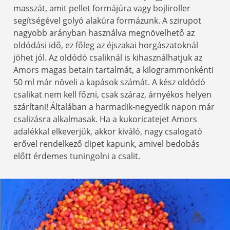
masszát, amit pellet formájúra vagy bojliroller
segítségével golyó alakúra formázunk. A szirupot
nagyobb arányban használva megnövelhető az
oldódási idő, ez főleg az éjszakai horgászatoknál
jöhet jól. Az oldódó csaliknál is kihasználhatjuk az
Amors magas betain tartalmát, a kilogrammonkénti
50 ml már növeli a kapások számát. A kész oldódó
csalikat nem kell főzni, csak száraz, árnyékos helyen
szárítani! Általában a harmadik-negyedik napon már
csalizásra alkalmasak. Ha a kukoricatejet Amors
adalékkal elkeverjük, akkor kiváló, nagy csalogató
erővel rendelkező dipet kapunk, amivel bedobás
előtt érdemes tuningolni a csalit.