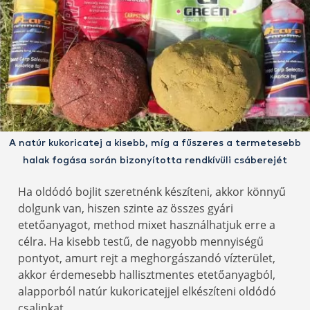
A natúr kukoricatej a kisebb, míg a fűszeres a termetesebb
halak fogása során bizonyította rendkívüli csáberejét
Ha oldódó bojlit szeretnénk készíteni, akkor könnyű
dolgunk van, hiszen szinte az összes gyári
etetőanyagot, method mixet használhatjuk erre a
célra. Ha kisebb testű, de nagyobb mennyiségű
pontyot, amurt rejt a meghorgászandó vízterület,
akkor érdemesebb hallisztmentes etetőanyagból,
alapporból natúr kukoricatejjel elkészíteni oldódó
csalinkat.