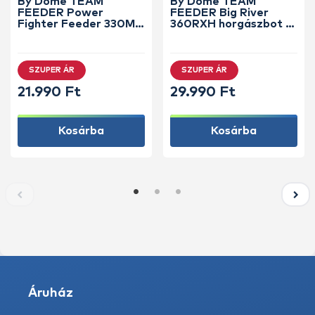
By Döme TEAM
By Döme TEAM
FEEDER Power
FEEDER Big River
Fighter Feeder 330M
360RXH horgászbot +
horgászbot +
Dobókesztyű ujj
Dobókesztyű ujj
SZUPER ÁR
SZUPER ÁR
21.990 Ft
29.990 Ft
Kosárba
Kosárba
Áruház