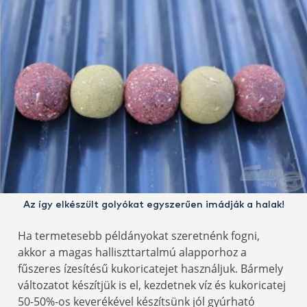
Az így elkészült golyókat egyszerűen imádják a halak!
Ha termetesebb példányokat szeretnénk fogni,
akkor a magas halliszttartalmú alapporhoz a
fűszeres ízesítésű kukoricatejet használjuk. Bármely
változatot készítjük is el, kezdetnek víz és kukoricatej
50-50%-os keverékével készítsünk jól gyúrható