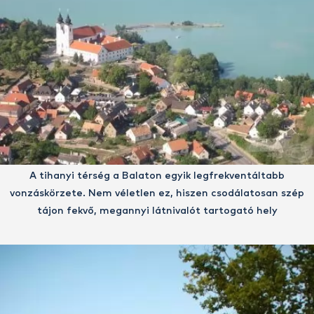
A tihanyi térség a Balaton egyik legfrekventáltabb
vonzáskörzete. Nem véletlen ez, hiszen csodálatosan szép
tájon fekvő, megannyi látnivalót tartogató hely