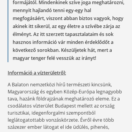
formájától. Mindenkinek szíve joga meghatározni,
mennyit hajlandó tenni egy-egy hal
megfogásáért, viszont abban biztos vagyok, hogy
akinek itt sikerül, az egy életre a szívébe zárja az
élményt. Az itt szerzett tapasztalataim és sok
hasznos információ vár minden érdeklődőt a
következő sorokban. Készüljetek hát, mert a
magyar tenger felé vesszük az irányt!
Információ a vízterületről:
A Balaton nemzetközi hírű természeti kincsünk,
Magyarország és egyben Közép-Európa legnagyobb
tava, hazánk földrajzának meghatározó eleme. Ez a
csodálatos vízterület Budapest mellett az ország
turisztikai, idegenforgalmi szempontból
leglátogatottabb vonzáskörzete. Évről évre több
százezer ember látogat el ide üdülés, pihenés,