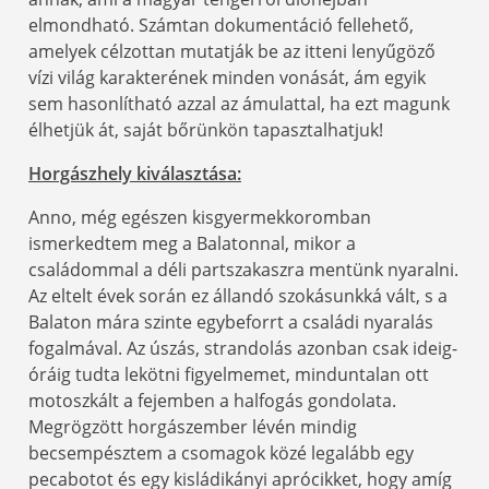
elmondható. Számtan dokumentáció fellehető,
amelyek célzottan mutatják be az itteni lenyűgöző
vízi világ karakterének minden vonását, ám egyik
sem hasonlítható azzal az ámulattal, ha ezt magunk
élhetjük át, saját bőrünkön tapasztalhatjuk!
Horgászhely kiválasztása:
Anno, még egészen kisgyermekkoromban
ismerkedtem meg a Balatonnal, mikor a
családommal a déli partszakaszra mentünk nyaralni.
Az eltelt évek során ez állandó szokásunkká vált, s a
Balaton mára szinte egybeforrt a családi nyaralás
fogalmával. Az úszás, strandolás azonban csak ideig-
óráig tudta lekötni figyelmemet, minduntalan ott
motoszkált a fejemben a halfogás gondolata.
Megrögzött horgászember lévén mindig
becsempésztem a csomagok közé legalább egy
pecabotot és egy kisládikányi aprócikket, hogy amíg