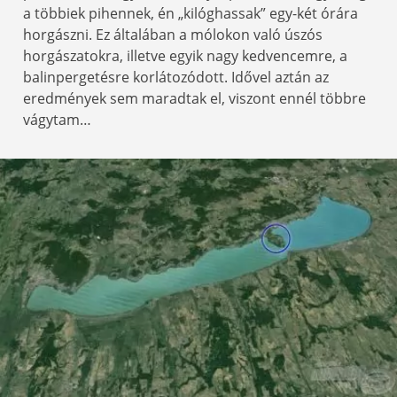
a többiek pihennek, én „kilóghassak” egy-két órára
horgászni. Ez általában a mólokon való úszós
horgászatokra, illetve egyik nagy kedvencemre, a
balinpergetésre korlátozódott. Idővel aztán az
eredmények sem maradtak el, viszont ennél többre
vágytam…