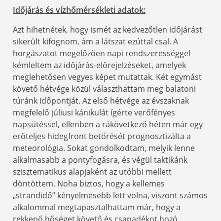
Időjárás és vízhőmérsékleti adatok:
Azt hihetnétek, hogy ismét az kedvezőtlen időjárást
sikerült kifognom, ám a látszat ezúttal csal. A
horgászatot megelőzően napi rendszerességgel
kémleltem az időjárás-előrejelzéseket, amelyek
meglehetősen vegyes képet mutattak. Két egymást
követő hétvége közül választhattam meg balatoni
túránk időpontját. Az első hétvége az évszaknak
megfelelő júliusi kánikulát ígérte verőfényes
napsütéssel, ellenben a rákövetkező héten már egy
erőteljes hidegfront betörését prognosztizálta a
meteorológia. Sokat gondolkodtam, melyik lenne
alkalmasabb a pontyfogásra, és végül taktikánk
szisztematikus alapjaként az utóbbi mellett
döntöttem. Noha biztos, hogy a kellemes
„strandidő” kényelmesebb lett volna, viszont számos
alkalommal megtapasztalhattam már, hogy a
rekkenő hőséget követő és csapadékot hozó