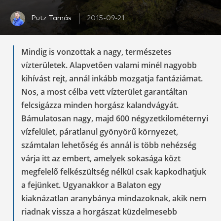
Putz Tamás
2015-09-21
Mindig is vonzottak a nagy, természetes
vízterületek. Alapvetően valami minél nagyobb
kihívást rejt, annál inkább mozgatja fantáziámat.
Nos, a most célba vett vízterület garantáltan
felcsigázza minden horgász kalandvágyát.
Bámulatosan nagy, majd 600 négyzetkilométernyi
vízfelület, páratlanul gyönyörű környezet,
számtalan lehetőség és annál is több nehézség
várja itt az embert, amelyek sokasága közt
megfelelő felkészültség nélkül csak kapkodhatjuk
a fejünket. Ugyanakkor a Balaton egy
kiaknázatlan aranybánya mindazoknak, akik nem
riadnak vissza a horgászat küzdelmesebb