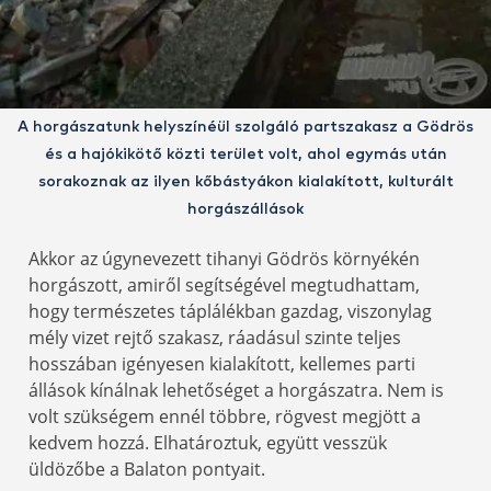
A horgászatunk helyszínéül szolgáló partszakasz a Gödrös
és a hajókikötő közti terület volt, ahol egymás után
sorakoznak az ilyen kőbástyákon kialakított, kulturált
horgászállások
Akkor az úgynevezett tihanyi Gödrös környékén
horgászott, amiről segítségével megtudhattam,
hogy természetes táplálékban gazdag, viszonylag
mély vizet rejtő szakasz, ráadásul szinte teljes
hosszában igényesen kialakított, kellemes parti
állások kínálnak lehetőséget a horgászatra. Nem is
volt szükségem ennél többre, rögvest megjött a
kedvem hozzá. Elhatároztuk, együtt vesszük
üldözőbe a Balaton pontyait.