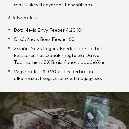
csalitüskével egyaránt használtam.
2. felszerelés:
Bot: Nevis Envy Feeder 4,20 XH
Orsó: Nevis Boss Feeder 60
Zsinór: Nevis Legacy Feeder Line + a bot
kétszeres hosszának megfelelő Daiwa
Tournament 8X Braid fonott dobóelőke
Végszerelék: A 3,90-es feederboton
alkalmazott végszerelékkel megegyező.