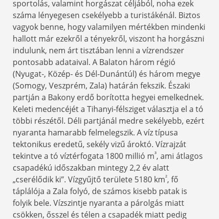
sportolás, valamint horgászat céljából, noha ezek
száma lényegesen csekélyebb a turistákénál. Biztos
vagyok benne, hogy valamilyen mértékben mindenki
hallott már ezekről a tényekről, viszont ha horgászni
indulunk, nem árt tisztában lenni a vízrendszer
pontosabb adataival. A Balaton három régió
(Nyugat-, Közép- és Dél-Dunántúl) és három megye
(Somogy, Veszprém, Zala) határán fekszik. Északi
partján a Bakony erdő borította hegyei emelkednek.
Keleti medencéjét a Tihanyi-félsziget választja el a tó
többi részétől. Déli partjánál medre sekélyebb, ezért
nyaranta hamarabb felmelegszik. A víz típusa
tektonikus eredetű, sekély vizű ároktó. Vízrajzát
³
tekintve a tó víztérfogata 1800 millió m
, ami átlagos
csapadékú időszakban mintegy 2,2 év alatt
²
„cserélődik ki”. Vízgyűjtő területe 5180 km
, fő
táplálója a Zala folyó, de számos kisebb patak is
folyik bele. Vízszintje nyaranta a párolgás miatt
csökken, ősszel és télen a csapadék miatt pedig