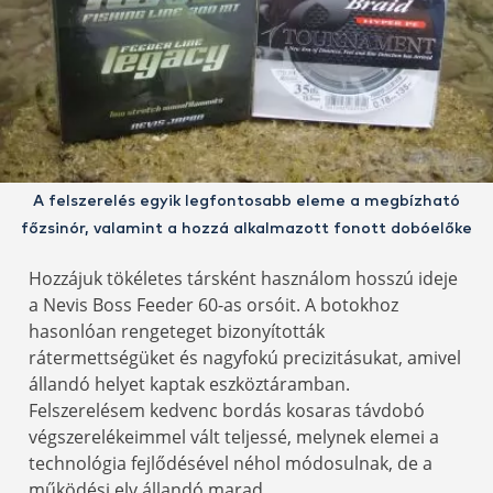
A felszerelés egyik legfontosabb eleme a megbízható
főzsinór, valamint a hozzá alkalmazott fonott dobóelőke
Hozzájuk tökéletes társként használom hosszú ideje
a Nevis Boss Feeder 60-as orsóit. A botokhoz
hasonlóan rengeteget bizonyították
rátermettségüket és nagyfokú precizitásukat, amivel
állandó helyet kaptak eszköztáramban.
Felszerelésem kedvenc bordás kosaras távdobó
végszerelékeimmel vált teljessé, melynek elemei a
technológia fejlődésével néhol módosulnak, de a
működési elv állandó marad.