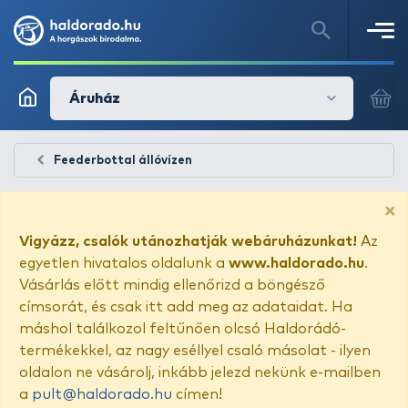
Áruház
Feederbottal állóvízen
×
Vigyázz, csalók utánozhatják webáruházunkat!
Az
egyetlen hivatalos oldalunk a
www.haldorado.hu
.
Vásárlás előtt mindig ellenőrizd a böngésző
címsorát, és csak itt add meg az adataidat. Ha
máshol találkozol feltűnően olcsó Haldorádó-
termékekkel, az nagy eséllyel csaló másolat - ilyen
oldalon ne vásárolj, inkább jelezd nekünk e-mailben
a
pult@haldorado.hu
címen!