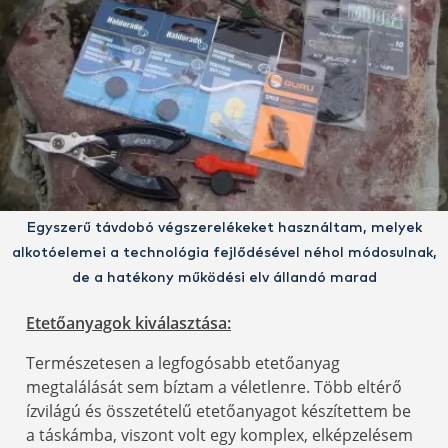
Egyszerű távdobó végszerelékeket használtam, melyek
alkotóelemei a technológia fejlődésével néhol módosulnak,
de a hatékony működési elv állandó marad
Etetőanyagok kiválasztása:
Természetesen a legfogósabb etetőanyag
megtalálását sem bíztam a véletlenre. Több eltérő
ízvilágú és összetételű etetőanyagot készítettem be
a táskámba, viszont volt egy komplex, elképzelésem