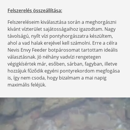
Felszerelés összeállítása:
Felszereléseim kiválasztása során a meghorgászni
kívánt vízterület sajátosságaihoz igazodtam. Nagy
távolságú, nyílt vízi pontyhorgászatra készültem,
ahol a vad halak erejével kell számolni. Erre a célra
Nevis Envy Feeder botpárosomat tartottam ideális
választásnak. Jó néhány vadvízi rengetegen
végigkísértek már, esőben, sárban, fagyban, illetve
hozzájuk fűződik egyéni pontyrekordom megfogása
is, így nem csoda, hogy bizalmam a mai napig
maximális feléjük.