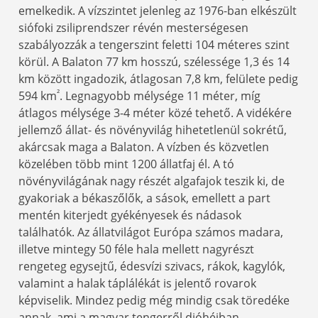
emelkedik. A vízszintet jelenleg az 1976-ban elkészült
siófoki zsiliprendszer révén mesterségesen
szabályozzák a tengerszint feletti 104 méteres szint
körül. A Balaton 77 km hosszú, szélessége 1,3 és 14
km között ingadozik, átlagosan 7,8 km, felülete pedig
²
594 km
. Legnagyobb mélysége 11 méter, míg
átlagos mélysége 3-4 méter közé tehető. A vidékére
jellemző állat- és növényvilág hihetetlenül sokrétű,
akárcsak maga a Balaton. A vízben és közvetlen
közelében több mint 1200 állatfaj él. A tó
növényvilágának nagy részét algafajok teszik ki, de
gyakoriak a békaszőlők, a sások, emellett a part
mentén kiterjedt gyékényesek és nádasok
találhatók. Az állatvilágot Európa számos madara,
illetve mintegy 50 féle hala mellett nagyrészt
rengeteg egysejtű, édesvízi szivacs, rákok, kagylók,
valamint a halak táplálékát is jelentő rovarok
képviselik. Mindez pedig még mindig csak töredéke
annak, ami a magyar tengerről dióhéjban