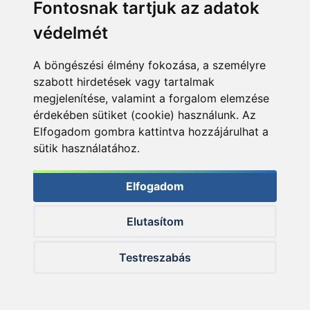
Fontosnak tartjuk az adatok
védelmét
A böngészési élmény fokozása, a személyre
szabott hirdetések vagy tartalmak
megjelenítése, valamint a forgalom elemzése
érdekében sütiket (cookie) használunk. Az
Elfogadom gombra kattintva hozzájárulhat a
sütik használatához.
Elfogadom
A Haldorádó Vad Ponty etetőanyag az ízesített
Elutasítom
kukoricapogácsánkkal 100%-osan harmonizáló, kellemesen
fanyar aromával rendelkezik
Testreszabás
A keverék utolsó, elengedhetetlen eleme az idei
újdonságok közt megjelenő Fluo Energy család Devil