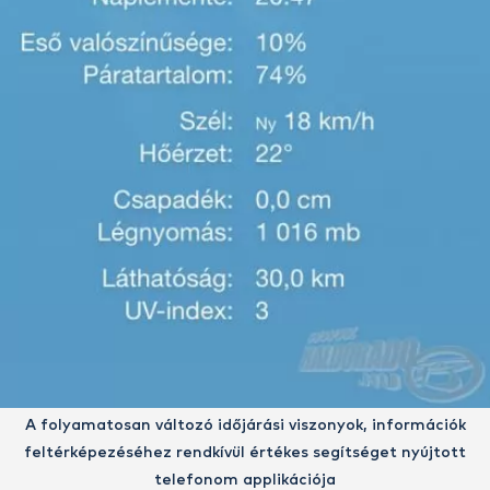
A folyamatosan változó időjárási viszonyok, információk
feltérképezéséhez rendkívül értékes segítséget nyújtott
telefonom applikációja