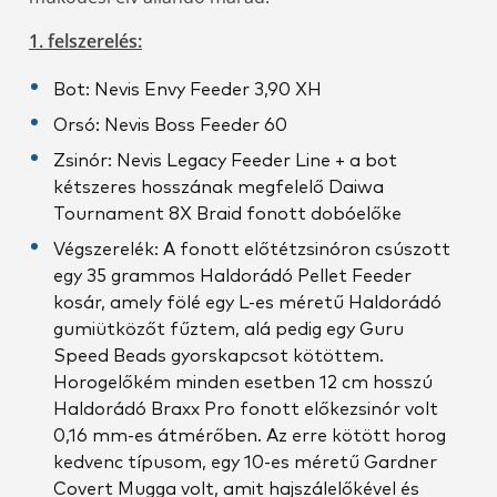
1. felszerelés:
Bot: Nevis Envy Feeder 3,90 XH
Orsó: Nevis Boss Feeder 60
Zsinór: Nevis Legacy Feeder Line + a bot
kétszeres hosszának megfelelő Daiwa
Tournament 8X Braid fonott dobóelőke
Végszerelék: A fonott előtétzsinóron csúszott
egy 35 grammos Haldorádó Pellet Feeder
kosár, amely fölé egy L-es méretű Haldorádó
gumiütközőt fűztem, alá pedig egy Guru
Speed Beads gyorskapcsot kötöttem.
Horogelőkém minden esetben 12 cm hosszú
Haldorádó Braxx Pro fonott előkezsinór volt
0,16 mm-es átmérőben. Az erre kötött horog
kedvenc típusom, egy 10-es méretű Gardner
Covert Mugga volt, amit hajszálelőkével és