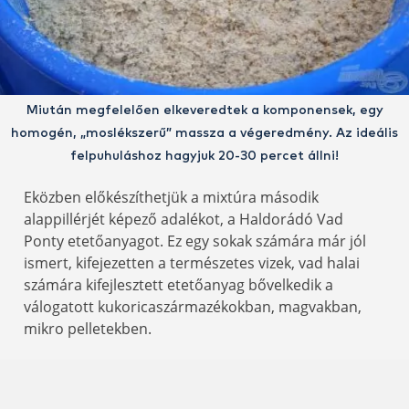
Miután megfelelően elkeveredtek a komponensek, egy
homogén, „moslékszerű” massza a végeredmény. Az ideális
felpuhuláshoz hagyjuk 20-30 percet állni!
Eközben előkészíthetjük a mixtúra második
alappillérjét képező adalékot, a Haldorádó Vad
Ponty etetőanyagot. Ez egy sokak számára már jól
ismert, kifejezetten a természetes vizek, vad halai
számára kifejlesztett etetőanyag bővelkedik a
válogatott kukoricaszármazékokban, magvakban,
mikro pelletekben.