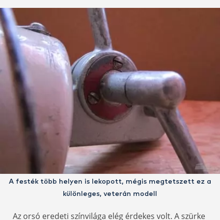
A festék több helyen is lekopott, mégis megtetszett ez a
különleges, veterán modell
Az orsó eredeti színvilága elég érdekes volt. A szürke