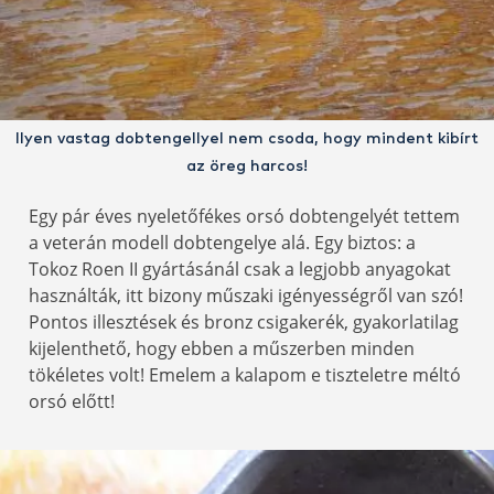
Ilyen vastag dobtengellyel nem csoda, hogy mindent kibírt
az öreg harcos!
Egy pár éves nyeletőfékes orsó dobtengelyét tettem
a veterán modell dobtengelye alá. Egy biztos: a
Tokoz Roen II gyártásánál csak a legjobb anyagokat
használták, itt bizony műszaki igényességről van szó!
Pontos illesztések és bronz csigakerék, gyakorlatilag
kijelenthető, hogy ebben a műszerben minden
tökéletes volt! Emelem a kalapom e tiszteletre méltó
orsó előtt!