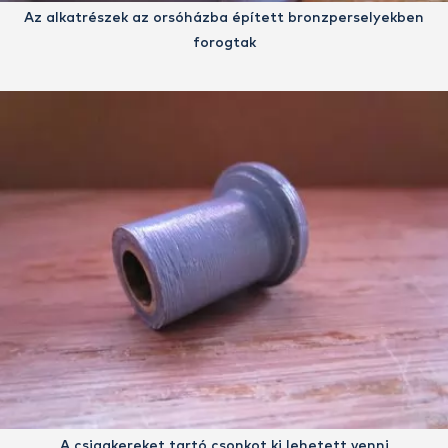
Az alkatrészek az orsóházba épített bronzperselyekben
forogtak
A csigakereket tartó csonkot ki lehetett venni