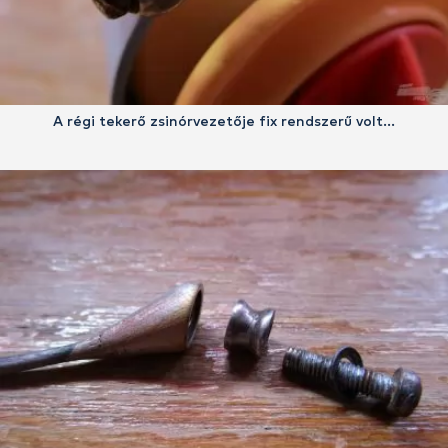
A régi tekerő zsinórvezetője fix rendszerű volt…