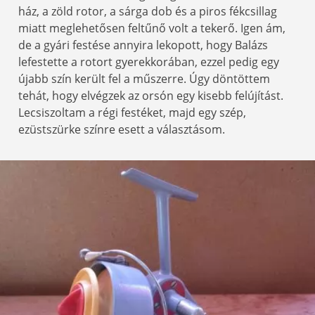
ház, a zöld rotor, a sárga dob és a piros fékcsillag
miatt meglehetősen feltűnő volt a tekerő. Igen ám,
de a gyári festése annyira lekopott, hogy Balázs
lefestette a rotort gyerekkorában, ezzel pedig egy
újabb szín került fel a műszerre. Úgy döntöttem
tehát, hogy elvégzek az orsón egy kisebb felújítást.
Lecsiszoltam a régi festéket, majd egy szép,
ezüstszürke színre esett a választásom.