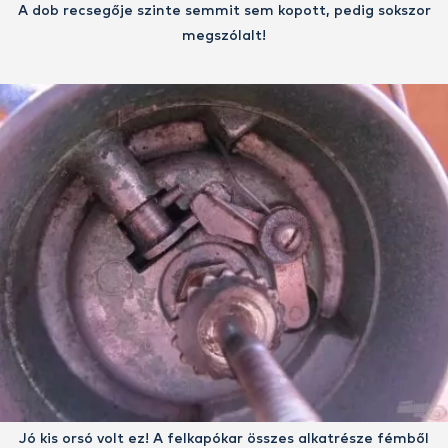
A dob recsegője szinte semmit sem kopott, pedig sokszor
megszólalt!
Jó kis orsó volt ez! A felkapókar összes alkatrésze fémből