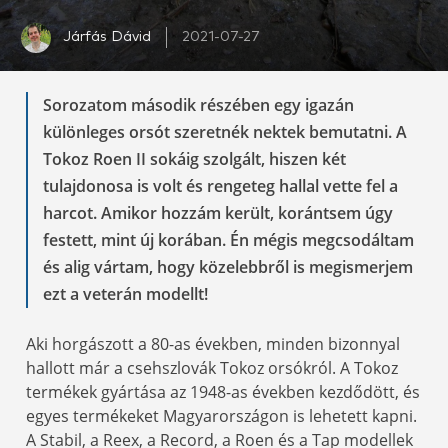
Járfás Dávid
2021-07-27
Sorozatom második részében egy igazán
különleges orsót szeretnék nektek bemutatni. A
Tokoz Roen II sokáig szolgált, hiszen két
tulajdonosa is volt és rengeteg hallal vette fel a
harcot. Amikor hozzám került, korántsem úgy
festett, mint új korában. Én mégis megcsodáltam
és alig vártam, hogy közelebbről is megismerjem
ezt a veterán modellt!
Aki horgászott a 80-as években, minden bizonnyal
hallott már a csehszlovák Tokoz orsókról. A Tokoz
termékek gyártása az 1948-as években kezdődött, és
egyes termékeket Magyarországon is lehetett kapni.
A Stabil, a Reex, a Record, a Roen és a Tap modellek