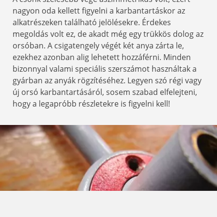
nagyon oda kellett figyelni a karbantartáskor az
alkatrészeken található jelölésekre. Érdekes
megoldás volt ez, de akadt még egy trükkös dolog az
orsóban. A csigatengely végét két anya zárta le,
ezekhez azonban alig lehetett hozzáférni. Minden
bizonnyal valami speciális szerszámot használtak a
gyárban az anyák rögzítéséhez. Legyen szó régi vagy
új orsó karbantartásáról, sosem szabad elfelejteni,
hogy a legapróbb részletekre is figyelni kell!