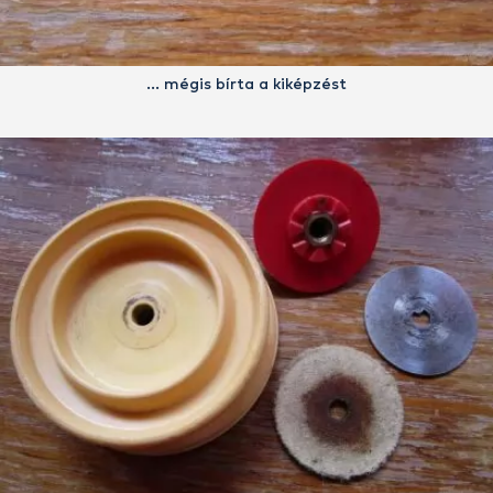
… mégis bírta a kiképzést