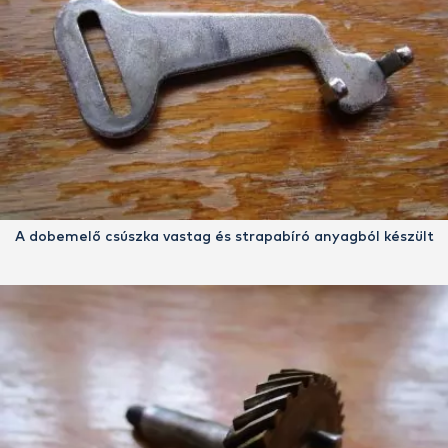
A dobemelő csúszka vastag és strapabíró anyagból készült