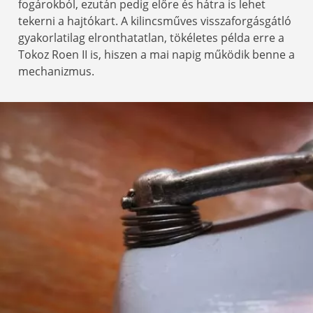
fogárokból, ezután pedig előre és hátra is lehet
tekerni a hajtókart. A kilincsműves visszaforgásgátló
gyakorlatilag elronthatatlan, tökéletes példa erre a
Tokoz Roen II is, hiszen a mai napig működik benne a
mechanizmus.