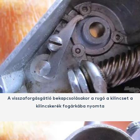
A visszaforgásgátló bekapcsolásakor a rugó a kilincset a
kilincskerék fogárkába nyomta