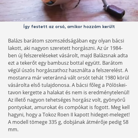
Így festett az orsó, amikor hozzám került
Balázs barátom szomszédságában egy olyan bácsi
lakott, aki nagyon szeretett horgászni. Az úr 1984-
ben új felszereléseket vásárolt, majd Balázsnak adta
ezt a tekerőt egy bambusz bottal együtt. Barátom
végül úszós horgászathoz használta a felszerelést. A
mostanra már veteránná vált orsót tehát 1980 körül
vásárolta első tulajdonosa. A bácsi főleg a Pölöskei-
tavon kergette a halakat és nem is eredménytelenül!
Az illető nagyon tehetséges horgász volt, gyönyörű
pontyokat, amurokat és compókat is fogott. Meg kell
hagyni, hogy a Tokoz Roen II kapott hideget-meleget!
A modell tömege 335 g, dobjának átmérője pedig 58
mm.