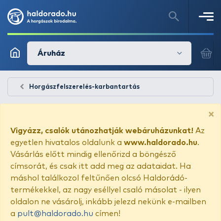
Áruház
Horgászfelszerelés-karbantartás
×
Vigyázz, csalók utánozhatják webáruházunkat!
Az
egyetlen hivatalos oldalunk a
www.haldorado.hu
.
Vásárlás előtt mindig ellenőrizd a böngésző
címsorát, és csak itt add meg az adataidat. Ha
máshol találkozol feltűnően olcsó Haldorádó-
termékekkel, az nagy eséllyel csaló másolat - ilyen
oldalon ne vásárolj, inkább jelezd nekünk e-mailben
a
pult@haldorado.hu
címen!