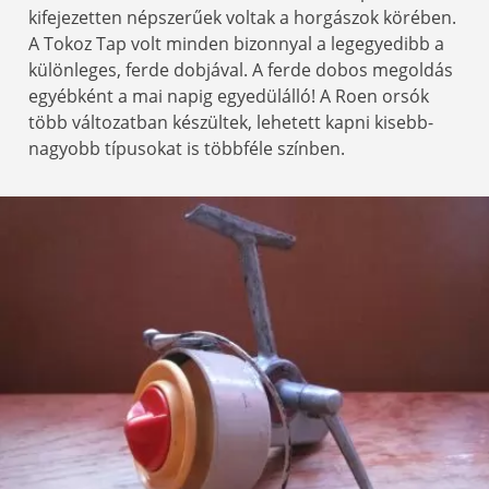
kifejezetten népszerűek voltak a horgászok körében.
A Tokoz Tap volt minden bizonnyal a legegyedibb a
különleges, ferde dobjával. A ferde dobos megoldás
egyébként a mai napig egyedülálló! A Roen orsók
több változatban készültek, lehetett kapni kisebb-
nagyobb típusokat is többféle színben.