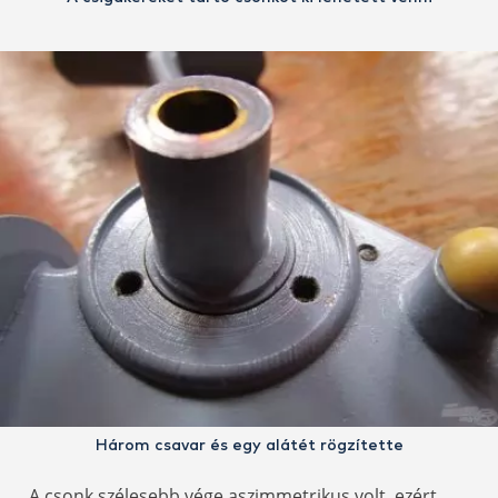
Három csavar és egy alátét rögzítette
A csonk szélesebb vége aszimmetrikus volt, ezért