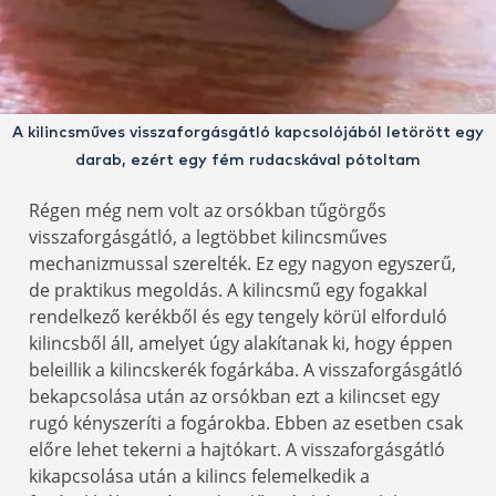
A kilincsműves visszaforgásgátló kapcsolójából letörött egy
darab, ezért egy fém rudacskával pótoltam
Régen még nem volt az orsókban tűgörgős
visszaforgásgátló, a legtöbbet kilincsműves
mechanizmussal szerelték. Ez egy nagyon egyszerű,
de praktikus megoldás. A kilincsmű egy fogakkal
rendelkező kerékből és egy tengely körül elforduló
kilincsből áll, amelyet úgy alakítanak ki, hogy éppen
beleillik a kilincskerék fogárkába. A visszaforgásgátló
bekapcsolása után az orsókban ezt a kilincset egy
rugó kényszeríti a fogárokba. Ebben az esetben csak
előre lehet tekerni a hajtókart. A visszaforgásgátló
kikapcsolása után a kilincs felemelkedik a