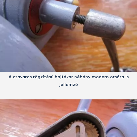
A csavaros rögzítésű hajtókar néhány modern orsóra is
jellemző