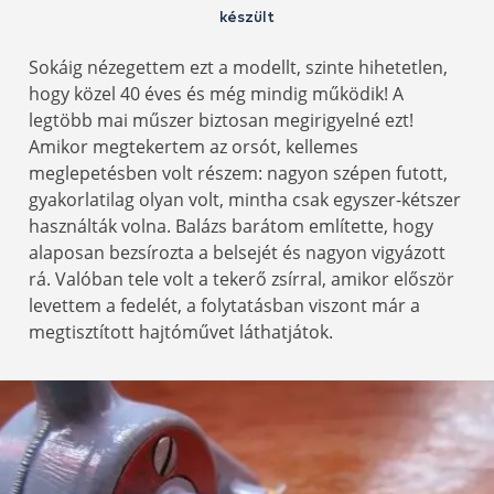
készült
Sokáig nézegettem ezt a modellt, szinte hihetetlen,
hogy közel 40 éves és még mindig működik! A
legtöbb mai műszer biztosan megirigyelné ezt!
Amikor megtekertem az orsót, kellemes
meglepetésben volt részem: nagyon szépen futott,
gyakorlatilag olyan volt, mintha csak egyszer-kétszer
használták volna. Balázs barátom említette, hogy
alaposan bezsírozta a belsejét és nagyon vigyázott
rá. Valóban tele volt a tekerő zsírral, amikor először
levettem a fedelét, a folytatásban viszont már a
megtisztított hajtóművet láthatjátok.