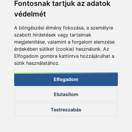
Fontosnak tartjuk az adatok
védelmét
A böngészési élmény fokozása, a személyre
szabott hirdetések vagy tartalmak
megjelenítése, valamint a forgalom elemzése
érdekében sütiket (cookie) használunk. Az
Ha az alkatrészek a megfelelő pozícióban kerültek a
Elfogadom gombra kattintva hozzájárulhat a
helyükre, az orsó szépen, finoman járt
sütik használatához.
Elfogadom
Elutasítom
Testreszabás