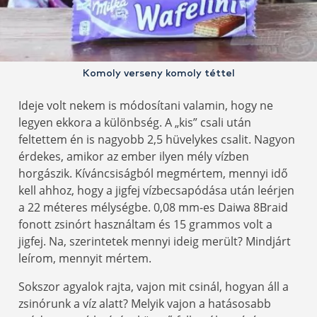
Komoly verseny komoly téttel
Ideje volt nekem is módosítani valamin, hogy ne
legyen ekkora a különbség. A „kis” csali után
feltettem én is nagyobb 2,5 hüvelykes csalit. Nagyon
érdekes, amikor az ember ilyen mély vízben
horgászik. Kíváncsiságból megmértem, mennyi idő
kell ahhoz, hogy a jigfej vízbecsapódása után leérjen
a 22 méteres mélységbe. 0,08 mm-es Daiwa 8Braid
fonott zsinórt használtam és 15 grammos volt a
jigfej. Na, szerintetek mennyi ideig merült? Mindjárt
leírom, mennyit mértem.
Sokszor agyalok rajta, vajon mit csinál, hogyan áll a
zsinórunk a víz alatt? Melyik vajon a hatásosabb