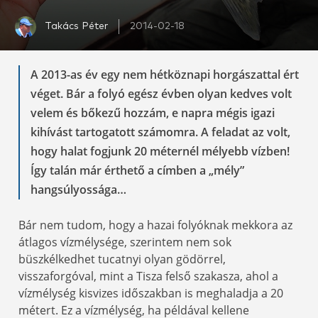
Takács Péter
2014-02-18
A 2013-as év egy nem hétköznapi horgászattal ért
véget. Bár a folyó egész évben olyan kedves volt
velem és bőkezű hozzám, e napra mégis igazi
kihívást tartogatott számomra. A feladat az volt,
hogy halat fogjunk 20 méternél mélyebb vízben!
Így talán már érthető a címben a „mély”
hangsúlyossága…
Bár nem tudom, hogy a hazai folyóknak mekkora az
átlagos vízmélysége, szerintem nem sok
büszkélkedhet tucatnyi olyan gödörrel,
visszaforgóval, mint a Tisza felső szakasza, ahol a
vízmélység kisvizes időszakban is meghaladja a 20
métert. Ez a vízmélység, ha példával kellene