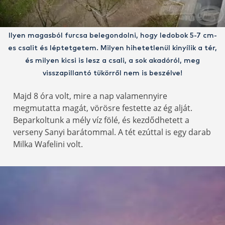
Ilyen magasból furcsa belegondolni, hogy ledobok 5-7 cm-
es csalit és léptetgetem. Milyen hihetetlenül kinyílik a tér,
és milyen kicsi is lesz a csali, a sok akadóról, meg
visszapillantó tükörről nem is beszélve!
Majd 8 óra volt, mire a nap valamennyire
megmutatta magát, vörösre festette az ég alját.
Beparkoltunk a mély víz fölé, és kezdődhetett a
verseny Sanyi barátommal. A tét ezúttal is egy darab
Milka Wafelini volt.