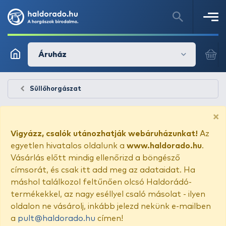
Áruház
Süllőhorgászat
×
Vigyázz, csalók utánozhatják webáruházunkat!
Az
egyetlen hivatalos oldalunk a
www.haldorado.hu
.
Vásárlás előtt mindig ellenőrizd a böngésző
címsorát, és csak itt add meg az adataidat. Ha
máshol találkozol feltűnően olcsó Haldorádó-
termékekkel, az nagy eséllyel csaló másolat - ilyen
oldalon ne vásárolj, inkább jelezd nekünk e-mailben
a
pult@haldorado.hu
címen!