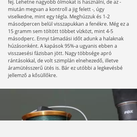
fej. Lehetne nagyobb ólmokat is használni, de az -
miután megvan a kontroll a jig felett -, úgy
viselkedne, mint egy tégla. Meghúzzuk és 1-2
másodpercen belül visszapukkan a fenékre. Még ez a
15 gramm sem töltött többet vízközt, mint 4-5
másodperc. Ennyi támadási időt adunk a halaknak
húzásonként. A kapások 95%-a ugyanis ebben a
visszaesési fázisban jött. Nagy többsége apró
rántásokkal, de volt szimplán elnehezedő, illetve
áramütésszerű ütés is. Bár ez utóbbi a legkevésbé
jellemző a kősüllőkre.