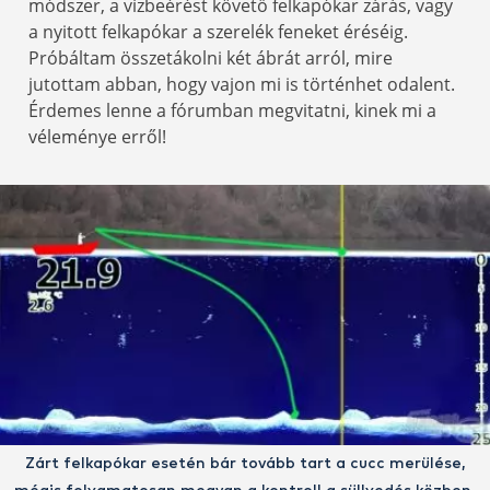
módszer, a vízbeérést követő felkapókar zárás, vagy
a nyitott felkapókar a szerelék feneket éréséig.
Próbáltam összetákolni két ábrát arról, mire
jutottam abban, hogy vajon mi is történhet odalent.
Érdemes lenne a fórumban megvitatni, kinek mi a
véleménye erről!
Zárt felkapókar esetén bár tovább tart a cucc merülése,