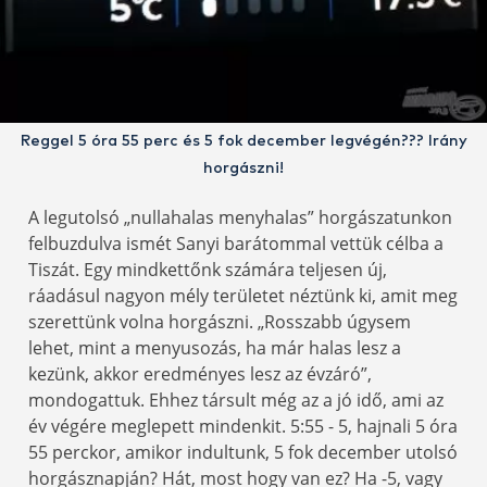
Reggel 5 óra 55 perc és 5 fok december legvégén??? Irány
horgászni!
A legutolsó „nullahalas menyhalas” horgászatunkon
felbuzdulva ismét Sanyi barátommal vettük célba a
Tiszát. Egy mindkettőnk számára teljesen új,
ráadásul nagyon mély területet néztünk ki, amit meg
szerettünk volna horgászni. „Rosszabb úgysem
lehet, mint a menyusozás, ha már halas lesz a
kezünk, akkor eredményes lesz az évzáró”,
mondogattuk. Ehhez társult még az a jó idő, ami az
év végére meglepett mindenkit. 5:55 - 5, hajnali 5 óra
55 perckor, amikor indultunk, 5 fok december utolsó
horgásznapján? Hát, most hogy van ez? Ha -5, vagy