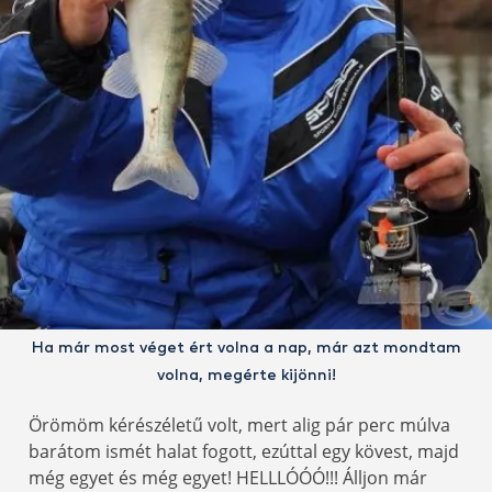
Ha már most véget ért volna a nap, már azt mondtam
volna, megérte kijönni!
Örömöm kérészéletű volt, mert alig pár perc múlva
barátom ismét halat fogott, ezúttal egy kövest, majd
még egyet és még egyet! HELLLÓÓÓ!!! Álljon már