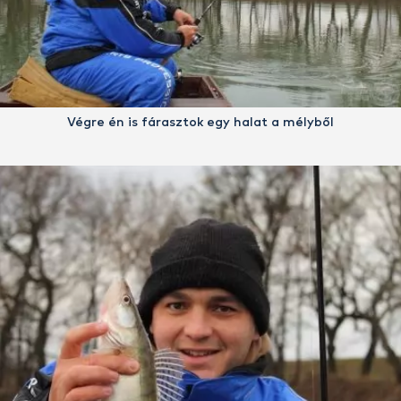
Végre én is fárasztok egy halat a mélyből