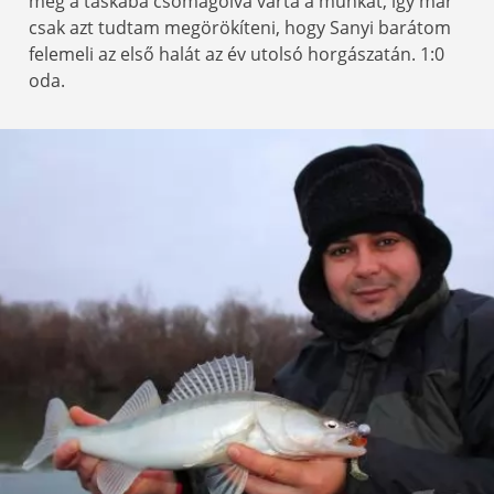
még a táskába csomagolva várta a munkát, így már
csak azt tudtam megörökíteni, hogy Sanyi barátom
felemeli az első halát az év utolsó horgászatán. 1:0
oda.