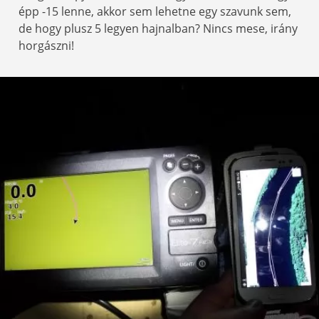
épp -15 lenne, akkor sem lehetne egy szavunk sem,
de hogy plusz 5 legyen hajnalban? Nincs mese, irány
horgászni!