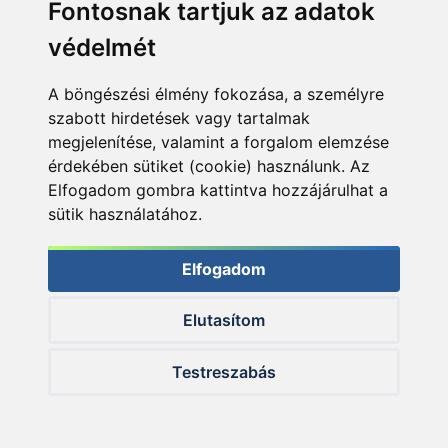
Fontosnak tartjuk az adatok
védelmét
A böngészési élmény fokozása, a személyre
szabott hirdetések vagy tartalmak
megjelenítése, valamint a forgalom elemzése
érdekében sütiket (cookie) használunk. Az
Elfogadom gombra kattintva hozzájárulhat a
sütik használatához.
A nyitott felkapókarral való csali-leengedés gyorsabb, de
én a zártat jobban kedvelem, vagy a kettő kombinációját,
Elfogadom
tehát pár másodpercig nyitva, aztán becsukni és úgy várni a
leérést
Elutasítom
A csaliváltás meghozta az eredményét, viszonylag
hamar sikerült kiegyenlítenem, hiszen 3 dobás 3 hal!
Testreszabás
Ennél jobb átlagot nem lehet összehozni.