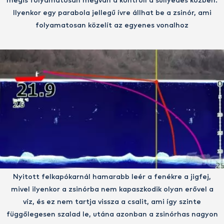
mégis folyamatosan megvan a kontroll a süllyedés közben.
Ilyenkor egy parabola jellegű ívre állhat be a zsinór, ami
folyamatosan közelít az egyenes vonalhoz
Nyitott felkapókarnál hamarabb leér a fenékre a jigfej,
mivel ilyenkor a zsinórba nem kapaszkodik olyan erővel a
víz, és ez nem tartja vissza a csalit, ami így szinte
függőlegesen szalad le, utána azonban a zsinórhas nagyon