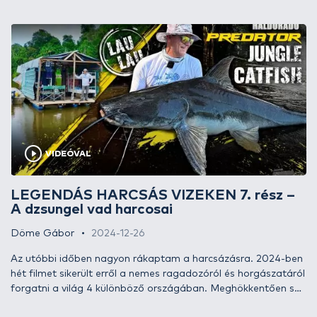
csúcsragadozójával?! Folyamatosan új kalandokra, új
élményekre és halakra vágyok én is. Tudásszomjam
csillapíthatatlan! Most a nagy harcsák nyomába eredünk
kollégáimmal és örömmel osztunk meg minden új és hasznos
tapasztalatot veletek is! Érdemes lesz most is velünk tartani!
VIDEÓVAL
LEGENDÁS HARCSÁS VIZEKEN 7. rész –
A dzsungel vad harcosai
Döme Gábor
2024-12-26
Az utóbbi időben nagyon rákaptam a harcsázásra. 2024-ben
hét filmet sikerült erről a nemes ragadozóról és horgászatáról
forgatni a világ 4 különböző országában. Meghökkentően sok
harcsafaj él szerte a nagyvilágban, és ezek három kontinensen