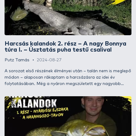
Harcsás kalandok 2. rész – A nagy Bonnya
túra I. – Úsztatás puha testű csalival
Putz Tamás
2024-08-27
A sorozat első részének élményei után – talán nem is meglepő
módon – alaposan rákaptam a harcsázásra az idei év
folytatásában. Még a nyáron megszületett egy nagyobb
szabású, több napos túra gondolata, ahol kizárólag a
harcsahorgászat lesz a célom. Korábban ilyen jellegű
próbálkozásom még soha nem volt e halfaj kapcsán, nem is
igazán volt lehetőségem napokat rászánni… Mondjuk, nem
szeretnék álszent sem lenni, mert alapigazság, hogy az
embernek arra van ideje, amire akarja. Amire akarja, arra
teremt… Nos, annyi bizonyos, hogy elszántságnak és
lelkesedésnek nem voltam híján, aztán a körülmények