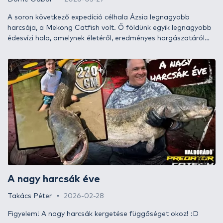
A soron következő expedíció célhala Ázsia legnagyobb
harcsája, a Mekong Catfish volt. Ő földünk egyik legnagyobb
édesvízi hala, amelynek életéről, eredményes horgászatáról
vajmi keveset tudunk. Egyre veszélyesebb helyekre és egyre
nagyobb halakra pályázom, amelyek megfogása során akár
halálos veszély is leselkedhet rám. 30 éve járom a világot,
eddig soha nem volt semmilyen komoly
egészségkárosodásom egyetlen helyen sem. Miért pont most
érne bármilyen baleset? Mindig pozitívan állok a dolgokhoz.
Most is így tettem! A fő rendező, AZ ÉLET, azonban másként
gondolta mindezt…!
A nagy harcsák éve
Takács Péter
2026-02-28
Figyelem! A nagy harcsák kergetése függőséget okoz! :D