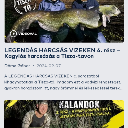
VIDEÓVAL
LEGENDÁS HARCSÁS VIZEKEN 4. rész –
Kagylós harcsázás a Tisza-tavon
Döme Gábor
2024-09-07
A LEGENDÁS HARCSÁS VIZEKEN c. sorozatból
kihagyhatatlan a Tisza-tó. Imádom ezt a vadvízi rengeteget,
gyakran horgászom itt, nagy örömmel és lelkesedéssel térek
ide mindig vissza. Az érkezésemet egy helyi sajátossághoz, a
kagylók nagyszámú pusztulásához időzítettem. Amikor ez a
természetes táplálékforrás elérhetővé válik, minden hal,
többek között a harcsa is ezt zabálja.