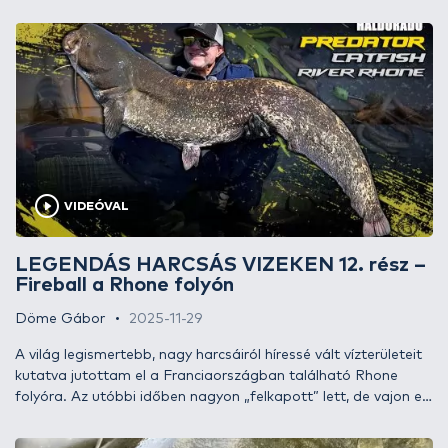
VIDEÓVAL
LEGENDÁS HARCSÁS VIZEKEN 12. rész –
Fireball a Rhone folyón
Döme Gábor
2025-11-29
A világ legismertebb, nagy harcsáiról híressé vált vízterületeit
kutatva jutottam el a Franciaországban található Rhone
folyóra. Az utóbbi időben nagyon „felkapott” lett, de vajon ez
csak a médiának köszönhető, vagy tényleg sok harcsa él itt,
mire lehet számítani 2025-ben? Ennek jártam utána az ősz