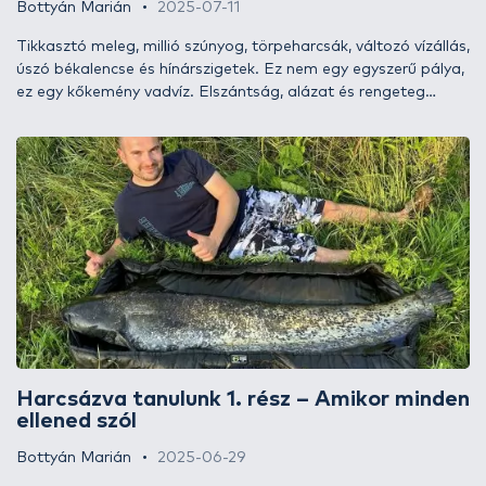
Bottyán Marián
2025-07-11
Tikkasztó meleg, millió szúnyog, törpeharcsák, változó vízállás,
úszó békalencse és hínárszigetek. Ez nem egy egyszerű pálya,
ez egy kőkemény vadvíz. Elszántság, alázat és rengeteg
türelem a siker kulcsa. Az ilyen vizekkel szinte már együtt kell
élni, nem is tagadom, a részemről ráfordított időmennyiség
már közel áll ehhez.
Harcsázva tanulunk 1. rész – Amikor minden
ellened szól
Bottyán Marián
2025-06-29