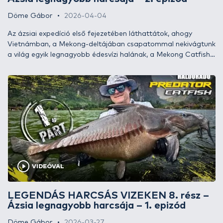
Döme Gábor
2026-04-04
Az ázsiai expedíció első fejezetében láthattátok, ahogy
Vietnámban, a Mekong-deltájában csapatommal nekivágtunk
a világ egyik legnagyobb édesvízi halának, a Mekong Catfish-
nek a becserkészésébe. Ennek a rejtélyes óriásnak a
megfogása azonban tovább váratott magára, mint hittem,
mert egy váratlan baleset okán veszélybe került az életem, s
így félbe kellett szakítanunk a túrát. Ha valamit megtanultam
az évtizedek során, akkor az az, hogy ott, ahol a sikert osztják,
a hitünk és elszántságunk ereje többet számít a körülmények
viszontagságainál. Aki ismer engem, tudja jól, hogy SOHA
nem adom fel és a végsőkig küzdök a céljaimért! Ezt most
sem tettem másként, a kórházból talpra állva újult erővel, új
tervekkel, egy új helyszínen, Thaiföldön vettük célba az áhított
VIDEÓVAL
gigantikus harcsákat. Hogy mit tartogatott számunkra a
második fejezet? Ebből a cikkből kiderül!
LEGENDÁS HARCSÁS VIZEKEN 8. rész –
Ázsia legnagyobb harcsája – 1. epizód
Döme Gábor
2026-03-27