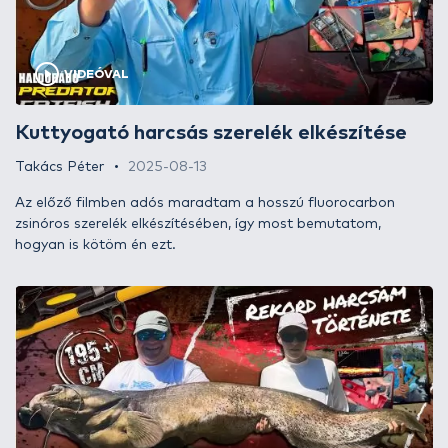
VIDEÓVAL
Kuttyogató harcsás szerelék elkészítése
Takács Péter
2025-08-13
Az előző filmben adós maradtam a hosszú fluorocarbon
zsinóros szerelék elkészítésében, így most bemutatom,
hogyan is kötöm én ezt.