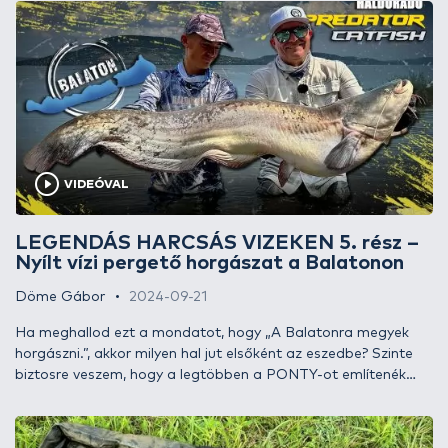
– Európában, Dél-Amerikában, Ázsiában – a legnagyobbra
megnövő édesvízi ragadozóhal címét is viselik.
VIDEÓVAL
LEGENDÁS HARCSÁS VIZEKEN 5. rész –
Nyílt vízi pergető horgászat a Balatonon
Döme Gábor
2024-09-21
Ha meghallod ezt a mondatot, hogy „A Balatonra megyek
horgászni.”, akkor milyen hal jut elsőként az eszedbe? Szinte
biztosre veszem, hogy a legtöbben a PONTY-ot említenék
elsőként…