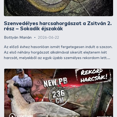
Szenvedélyes harcsahorgászat a Zsitván 2.
rész – Sokadik éjszakák
Bottyán Marián
2026-06-22
Az előző évhez hasonlóan ismét fergetegesen indult a szezon.
Az első néhány horgászat alkalmával sikerült elejtenem két
harcsát, melyekből az egyik újabb személyes rekordom lett.
Előző írásomban részletesen beszámoltam erről a halról és a
fogás körülményeiről. Soraimat a következő két hónap
történéseivel folytatom.
VIDEÓVAL