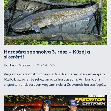
Harcsára spannolva 3. rész – Küzdj a
sikerért!
Bottyán Marián
2024-09-19
Végre beköszöntött az augusztus. Rengeteg szép élményem
fűződik az év e részéhez amióta horgászom. Amikor időm
engedte, rendszeresen vágtam neki a Zsitvának harcsafogás
reményében. Az őszi időszakot leszámítva szinte csak
spannolós technikával horgászom, ami pedig a csalit illeti, a
rengeteg törpe miatt kizárólag élő halat használok.