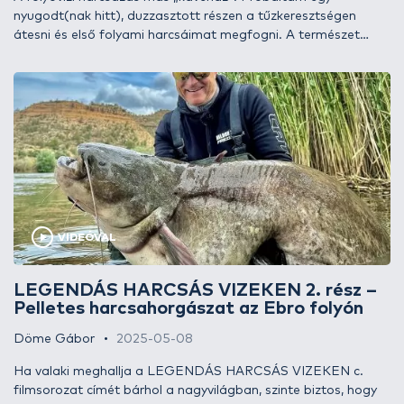
nyugodt(nak hitt), duzzasztott részen a tűzkeresztségen
átesni és első folyami harcsáimat megfogni. A természet
azonban mindent felülírt, és az áradó Duna nem kímélt minket
sem. Hogyan lehet ilyenkor horgászni, milyen módszerekkel
lehetünk extrém körülmények között is eredményesek? Ebből
az írásból és filmből kiderül!
VIDEÓVAL
LEGENDÁS HARCSÁS VIZEKEN 2. rész –
Pelletes harcsahorgászat az Ebro folyón
Döme Gábor
2025-05-08
Ha valaki meghallja a LEGENDÁS HARCSÁS VIZEKEN c.
filmsorozat címét bárhol a nagyvilágban, szinte biztos, hogy