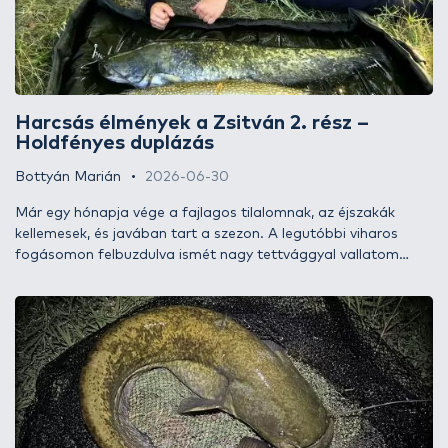
Harcsás élmények a Zsitván 2. rész –
Holdfényes duplázás
Bottyán Marián
2026-06-30
Már egy hónapja vége a fajlagos tilalomnak, az éjszakák
kellemesek, és javában tart a szezon. A legutóbbi viharos
fogásomon felbuzdulva ismét nagy tettvággyal vallatom
szeretett csatornámat, a Zsitvát.