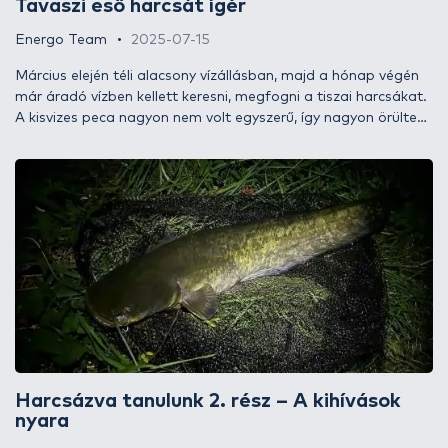
Tavaszi eső harcsát ígér
Energo Team
2025-07-15
Március elején téli alacsony vízállásban, majd a hónap végén
már áradó vízben kellett keresni, megfogni a tiszai harcsákat.
A kisvizes peca nagyon nem volt egyszerű, így nagyon örültem,
hogy az áradó Tisza, mint annyiszor már, a segítségemre
sietett.
Harcsázva tanulunk 2. rész – A kihívások
nyara