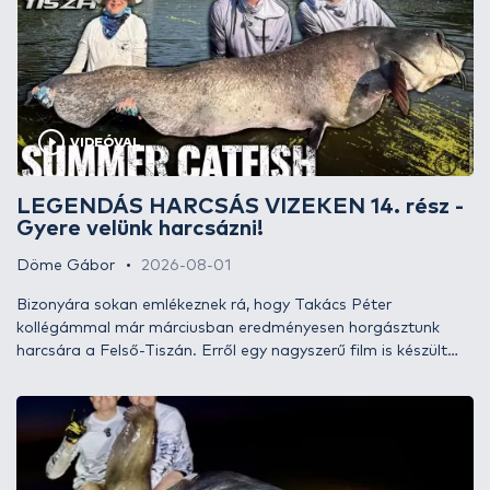
VIDEÓVAL
LEGENDÁS HARCSÁS VIZEKEN 14. rész -
Gyere velünk harcsázni!
Döme Gábor
2026-08-01
Bizonyára sokan emlékeznek rá, hogy Takács Péter
kollégámmal már márciusban eredményesen horgásztunk
harcsára a Felső-Tiszán. Erről egy nagyszerű film is készült
LEGENDÁS HARCSÁS VIZEKEN 13. rész - Kora tavaszi
harcsázás a Felső-Tiszán címmel.