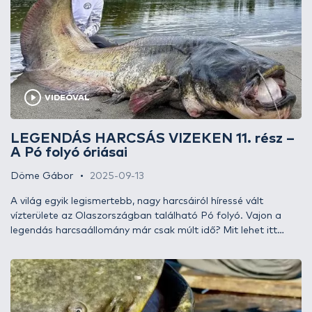
VIDEÓVAL
LEGENDÁS HARCSÁS VIZEKEN 11. rész –
A Pó folyó óriásai
Döme Gábor
2025-09-13
A világ egyik legismertebb, nagy harcsáiról híressé vált
vízterülete az Olaszországban található Pó folyó. Vajon a
legendás harcsaállomány már csak múlt idő? Mit lehet itt
most fogni, mire lehet számítani 2025-ben? Ennek jártam
utána a nyáron!