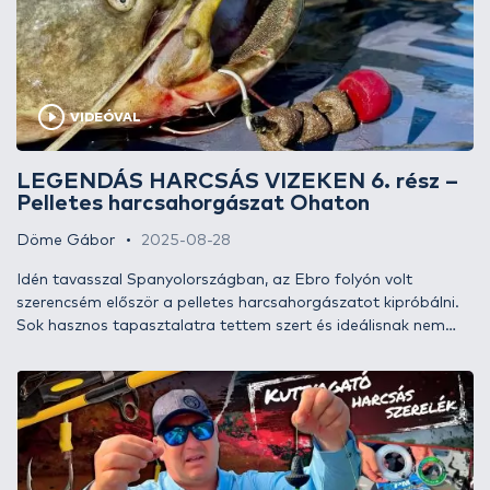
VIDEÓVAL
LEGENDÁS HARCSÁS VIZEKEN 6. rész –
Pelletes harcsahorgászat Ohaton
Döme Gábor
2025-08-28
Idén tavasszal Spanyolországban, az Ebro folyón volt
szerencsém először a pelletes harcsahorgászatot kipróbálni.
Sok hasznos tapasztalatra tettem szert és ideálisnak nem
mondható körülmények között, de szép harcsákat sikerült
fognom.