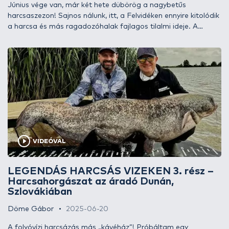
Június vége van, már két hete dübörög a nagybetűs
harcsaszezon! Sajnos nálunk, itt, a Felvidéken ennyire kitolódik
a harcsa és más ragadozóhalak fajlagos tilalmi ideje. A
körülmények korántsem egyszerűek, ugyanis kisebb
hínárcsomók és hatalmas hínárszigetek egyaránt úsznak a
csatornán. Hamar tudatosult bennem, hogy ez bizony a
tanulás éve lesz.
VIDEÓVAL
LEGENDÁS HARCSÁS VIZEKEN 3. rész –
Harcsahorgászat az áradó Dunán,
Szlovákiában
Döme Gábor
2025-06-20
A folyóvízi harcsázás más „kávéház”! Próbáltam egy