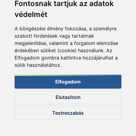
Fontosnak tartjuk az adatok
+36 20 945 7758
védelmét
E-mail:
pult@haldorado.hu
A böngészési élmény fokozása, a személyre
szabott hirdetések vagy tartalmak
Cím:
megjelenítése, valamint a forgalom elemzése
6400 Kiskunhalas, Széchenyi út 49.
érdekében sütiket (cookie) használunk. Az
Elfogadom gombra kattintva hozzájárulhat a
sütik használatához.
Elfogadom
Elutasítom
Céginformáció
ÁSZF
Testreszabás
Adatkezelési tájékoztató
Impresszum