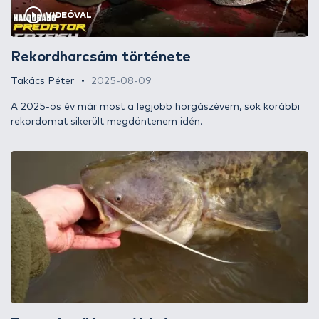
VIDEÓVAL
Rekordharcsám története
Takács Péter
2025-08-09
A 2025-ös év már most a legjobb horgászévem, sok korábbi
rekordomat sikerült megdöntenem idén.