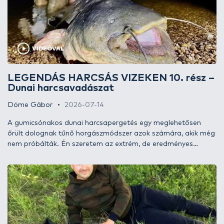
VIDEÓVAL
LEGENDÁS HARCSÁS VIZEKEN 10. rész –
Dunai harcsavadászat
Döme Gábor
2026-07-14
A gumicsónakos dunai harcsapergetés egy meglehetősen
őrült dolognak tűnő horgászmódszer azok számára, akik még
nem próbálták. Én szeretem az extrém, de eredményes
dolgokat. Megkerestem a módszer hazai mestereit, akikkel
közösen indultunk a csúcsragadozók nyomába.