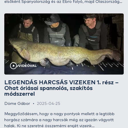
elsőként Spanyolország és az Ebro folyó, majd Olaszország
és a Pó folyó jut az eszébe.
VIDEÓVAL
LEGENDÁS HARCSÁS VIZEKEN 1. rész –
Ohat óriásai spannolós, szakítós
módszerrel
Döme Gábor
2025-04-25
Meggyőződésem, hogy a nagy pontyok mellett a legtöbb
horgász számára a nagy harcsák még az igazán vágyott
halak. Ki ne szeretné összemérni erejét vizeink