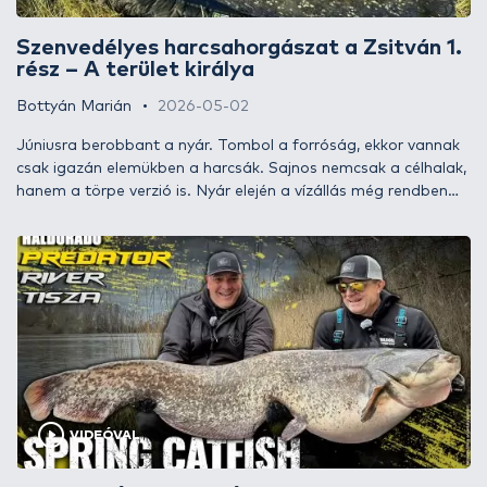
Szenvedélyes harcsahorgászat a Zsitván 1.
rész – A terület királya
Bottyán Marián
2026-05-02
Júniusra berobbant a nyár. Tombol a forróság, ekkor vannak
csak igazán elemükben a harcsák. Sajnos nemcsak a célhalak,
hanem a törpe verzió is. Nyár elején a vízállás még rendben
volt, és megfelelő csalihalakat is sikerült betárolnom bőven,
mire a nagybetűs szezon elkezdődött.
VIDEÓVAL