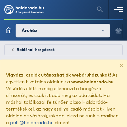
Áruház
Rablóhal-horgászat
×
Vigyázz, csalók utánozhatják webáruházunkat!
Az
egyetlen hivatalos oldalunk a
www.haldorado.hu
.
Vásárlás előtt mindig ellenőrizd a böngésző
címsorát, és csak itt add meg az adataidat. Ha
máshol találkozol feltűnően olcsó Haldorádó-
termékekkel, az nagy eséllyel csaló másolat - ilyen
oldalon ne vásárolj, inkább jelezd nekünk e-mailben
a
pult@haldorado.hu
címen!