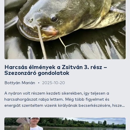
folyamán!
Harcsás élmények a Zsitván 3. rész –
Szezonzáró gondolatok
Bottyán Marián
2025-10-20
A nyáron volt részem kezdeti sikerekben, így teljesen a
harcsahorgászat rabja lettem. Még több figyelmet és
energiát szenteltem vizeink királyának becserkészésére, hiszen
számos inspirációval fűszerezve hajt a vágy, hogy tökéletesre
csiszoljam ezt a módszert.