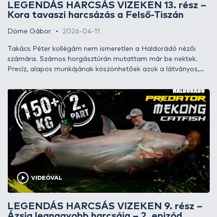
LEGENDÁS HARCSÁS VIZEKEN 13. rész –
Kora tavaszi harcsázás a Felső-Tiszán
Döme Gábor
2026-04-11
Takács Péter kollégám nem ismeretlen a Haldorádó nézői
számára. Számos horgásztúrán mutattam már be nektek.
Precíz, alapos munkájának köszönhetőek azok a látványos,
egyre magasabb színvonalú filmek, amelyek nemcsak
hazánkban, hanem szerte Európában is nagy népszerűségnek
örvendenek.
VIDEÓVAL
LEGENDÁS HARCSÁS VIZEKEN 9. rész –
Ázsia legnagyobb harcsája – 2. epizód