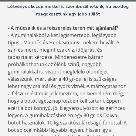
Látványos küzdelmekkel is szembesülhetünk, ha esetleg
megakasztunk egy jobb süllőt
- A műcsalik és a felszerelés terén mit ajánlanál?
- A gumihalakból a két legismertebb, leglágyabb
típus - Mannˇs és Henk Simons - nekem bevált. A
szín és méret megint csak víz, időjárás, és
tapasztalat kérdése. Mindenesetre bátran
próbálkozhatunk az élénk színű, nagyobb
gumihalakkal is, viszont megfelelő ólomfejet
válasszunk, mert akár a 40 gr-os fej is szükséges
lehet nagy csalinál és gyors víznél. A mártogatáshoz
a felszerelést már jellemeztem, de kiemelném még,
hogy a botot egész nap kézben kell tartani. Éppen
ezért a bot könnyű, jól kiegyensúlyozott és gerinces
legyen. A gumihalazáshoz én egy 80 gr-os Daiwa
botot használok, 10 kg szakítószilárdságú fonottal. A
bot spicce inkább lágyabb legyen, hiszen így a