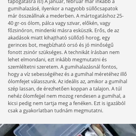
tapogatásra is!) A január, február már inkább a
gumihalazásé, ilyenkor a nagyobb süllőcsapatok
már összeállnak a mederben. A mártogatáshoz 25-
40 gr-os ólom, pálca vagy szivar, előkén, vagy
főzsinóron, mindenki másra esküszik. Erős, de az
akadások miatt kihajtható süllőző horog, egy
gerinces bot, megbízható orsó és jó minőségű
fonott zsinór szükséges. A technikát írásban nem
lehet elmondani, ezt inkább megmutatni és
szemléltetni szeretem. A gumihalazásnál fontos,
hogy a víz sebességéhez és a gumihal méretéhez illő
ólomfejet válasszunk. Az ideális az, amikor a gumihal
szép lassan, de érezhetően koppan a talajon. A túl
nehéz ólomfejjel nem mozog rendesen a gumihal, a
kicsi pedig nem tartja meg a fenéken. Ezt is igazából
csak a gyakorlatban tudnám megmutatni.