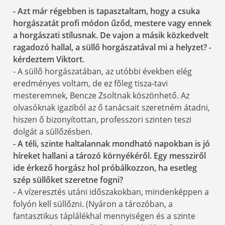
- Azt már régebben is tapasztaltam, hogy a csuka
horgászatát profi módon űződ, mestere vagy ennek
a horgászati stílusnak. De vajon a másik közkedvelt
ragadozó hallal, a süllő horgászatával mi a helyzet? -
kérdeztem Viktort.
- A süllő horgászatában, az utóbbi években elég
eredményes voltam, de ez főleg tisza-tavi
mesteremnek, Bencze Zsoltnak köszönhető. Az
olvasóknak igaziból az ő tanácsait szeretném átadni,
hiszen ő bizonyítottan, professzori szinten teszi
dolgát a süllőzésben.
- A téli, szinte haltalannak mondható napokban is jó
híreket hallani a tározó környékéről. Egy messziről
ide érkező horgász hol próbálkozzon, ha esetleg
szép süllőket szeretne fogni?
- A vízeresztés utáni időszakokban, mindenképpen a
folyón kell süllőzni. (Nyáron a tározóban, a
fantasztikus táplálékhal mennyiségen és a szinte