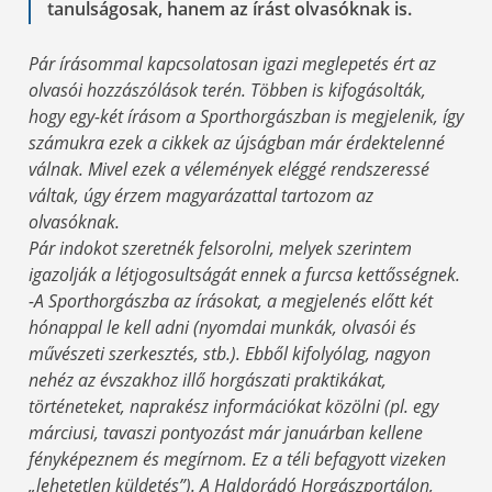
tanulságosak, hanem az írást olvasóknak is.
Pár írásommal kapcsolatosan igazi meglepetés ért az
olvasói hozzászólások terén. Többen is kifogásolták,
hogy egy-két írásom a Sporthorgászban is megjelenik, így
számukra ezek a cikkek az újságban már érdektelenné
válnak. Mivel ezek a vélemények eléggé rendszeressé
váltak, úgy érzem magyarázattal tartozom az
olvasóknak.
Pár indokot szeretnék felsorolni, melyek szerintem
igazolják a létjogosultságát ennek a furcsa kettősségnek.
-A Sporthorgászba az írásokat, a megjelenés előtt két
hónappal le kell adni (nyomdai munkák, olvasói és
művészeti szerkesztés, stb.). Ebből kifolyólag, nagyon
nehéz az évszakhoz illő horgászati praktikákat,
történeteket, naprakész információkat közölni (pl. egy
márciusi, tavaszi pontyozást már januárban kellene
fényképeznem és megírnom. Ez a téli befagyott vizeken
„lehetetlen küldetés”). A Haldorádó Horgászportálon,