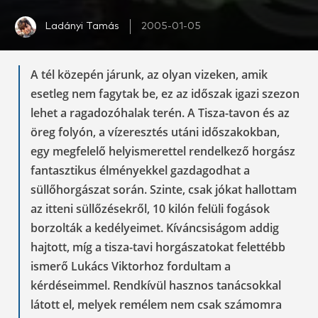
Ladányi Tamás
2005-01-05
A tél közepén járunk, az olyan vizeken, amik
esetleg nem fagytak be, ez az időszak igazi szezon
lehet a ragadozóhalak terén. A Tisza-tavon és az
öreg folyón, a vízeresztés utáni időszakokban,
egy megfelelő helyismerettel rendelkező horgász
fantasztikus élményekkel gazdagodhat a
süllőhorgászat során. Szinte, csak jókat hallottam
az itteni süllőzésekről, 10 kilón felüli fogások
borzolták a kedélyeimet. Kíváncsiságom addig
hajtott, míg a tisza-tavi horgászatokat felettébb
ismerő Lukács Viktorhoz fordultam a
kérdéseimmel. Rendkívül hasznos tanácsokkal
látott el, melyek remélem nem csak számomra