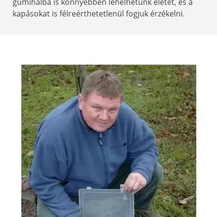
gumihalba is könnyebben lehelhetünk életet, és a
kapásokat is félreérthetetlenül fogjuk érzékelni.