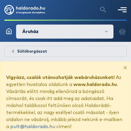
Áruház
Süllőhorgászat
×
Vigyázz, csalók utánozhatják webáruházunkat!
Az
egyetlen hivatalos oldalunk a
www.haldorado.hu
.
Vásárlás előtt mindig ellenőrizd a böngésző
címsorát, és csak itt add meg az adataidat. Ha
máshol találkozol feltűnően olcsó Haldorádó-
termékekkel, az nagy eséllyel csaló másolat - ilyen
oldalon ne vásárolj, inkább jelezd nekünk e-mailben
a
pult@haldorado.hu
címen!