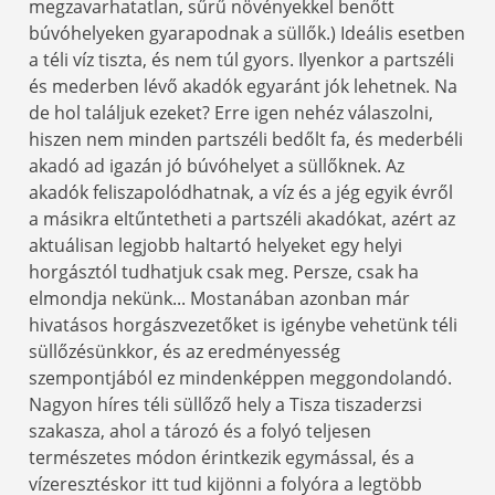
megzavarhatatlan, sűrű növényekkel benőtt
búvóhelyeken gyarapodnak a süllők.) Ideális esetben
a téli víz tiszta, és nem túl gyors. Ilyenkor a partszéli
és mederben lévő akadók egyaránt jók lehetnek. Na
de hol találjuk ezeket? Erre igen nehéz válaszolni,
hiszen nem minden partszéli bedőlt fa, és mederbéli
akadó ad igazán jó búvóhelyet a süllőknek. Az
akadók feliszapolódhatnak, a víz és a jég egyik évről
a másikra eltűntetheti a partszéli akadókat, azért az
aktuálisan legjobb haltartó helyeket egy helyi
horgásztól tudhatjuk csak meg. Persze, csak ha
elmondja nekünk... Mostanában azonban már
hivatásos horgászvezetőket is igénybe vehetünk téli
süllőzésünkkor, és az eredményesség
szempontjából ez mindenképpen meggondolandó.
Nagyon híres téli süllőző hely a Tisza tiszaderzsi
szakasza, ahol a tározó és a folyó teljesen
természetes módon érintkezik egymással, és a
vízeresztéskor itt tud kijönni a folyóra a legtöbb