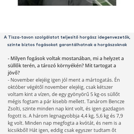
A Tisza-tavon szolgálatot teljesítő horgász idegenvezetők,
szinte biztos fogásokat garantálhatnak a horgászoknak
- Milyen fogások voltak mostanában, mi a helyzet a
süllők terén, a tározó környékén? Mit tartogat a
jövő?
- November elejéig igen jól ment a mártogatás. Én
október végétől november elejéig, csak kétszer
voltam kint a vízen, de egy gyönyörű 5 kg-os süllőt
mégis fogtam a pár kisebb mellett. Tanárom Bencze
Zsolti, szinte minden nap kint volt, és igen gazdagon
fogott is. A három legnagyobbja 4,4 kg, 5,6 kg és 7,9
kg volt. Minden nap megfogta a kvótát, és nem is a
kicsikből! Hát igen, eddig csak egyszer tudtam őt