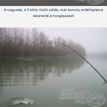
A nagyobb, 4-5 kilón felüli süllők, már komoly erőkifejtésre
késztetik a horgászokat