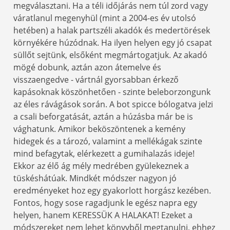
megválasztani. Ha a téli időjárás nem túl zord vagy
váratlanul megenyhül (mint a 2004-es év utolsó
hetében) a halak partszéli akadók és medertörések
környékére húzódnak. Ha ilyen helyen egy jó csapat
süllőt sejtünk, elsőként megmártogatjuk. Az akadó
mögé dobunk, aztán azon átemelve és
visszaengedve - vártnál gyorsabban érkező
kapásoknak köszönhetően - szinte beleborzongunk
az éles rávágások során. A bot spicce bólogatva jelzi
a csali beforgatását, aztán a húzásba már be is
vághatunk. Amikor beköszöntenek a kemény
hidegek és a tározó, valamint a mellékágak szinte
mind befagytak, elérkezett a gumihalazás ideje!
Ekkor az élő ág mély medrében gyülekeznek a
tüskéshátúak. Mindkét módszer nagyon jó
eredményeket hoz egy gyakorlott horgász kezében.
Fontos, hogy sose ragadjunk le egész napra egy
helyen, hanem KERESSÜK A HALAKAT! Ezeket a
módszereket nem lehet könyvből megtanulni, ehhez