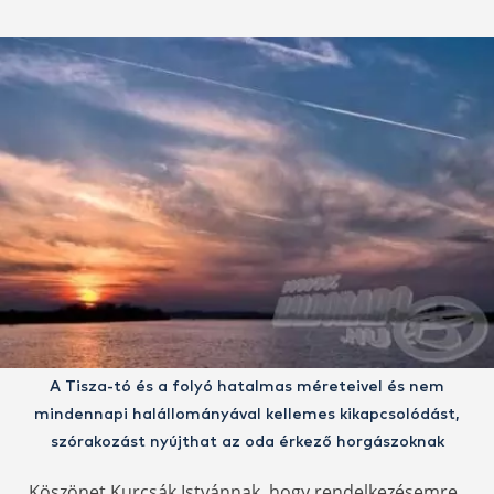
A Tisza-tó és a folyó hatalmas méreteivel és nem
mindennapi halállományával kellemes kikapcsolódást,
szórakozást nyújthat az oda érkező horgászoknak
Köszönet Kurcsák Istvánnak, hogy rendelkezésemre