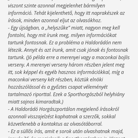
viszont szinte azonnal megjelenhet bármilyen
információ. Tehát kijelenthető, hogy itt naprakészek az
írások, minden azonnal eljut az olvasókhoz.
- Egy újságban, a „helyszűke” miatt, nagyon meg kell
fontolni, hogy mit írunk meg, milyen információkat
tartunk fontosnak. Ez a probléma a Haldorádón nem
létezik. Annyit és azt írunk, amit csak jónak és fontosnak
tartunk. (Jó példa erre a merenyei vagy a maconkai bojlis
verseny. A merenyei verseny három részben jelent meg
itt, sok képpel és egyéb hasznos információkkal, míg a
maconkai verseny két részben, köztük elnöki
hozzászólással és a győztes csapat véleményét
tartalmazó riporttal. Ezek a Sporthorgászból helyhiány
miatt sajnos kimaradtak.)
- A Haldorádó Horgászportálon megjelenő írásokról
azonnali visszajelzést kaphatnak a szerzők, sokkal
közvetlenebb a kontaktus az olvasótáborral.
- Ez a süllős írás, amit e sorok után olvashatnak majd,