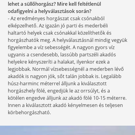
lehet a süllőhorgász? Mire kell feltétlenül
odafigyelni a helyválasztások során?
- Az eredményes horgászat csak csónakból
elképzelhető. Az igazán jó parti és mederbéli
haltartó helyek csak csónakkal közelíthetők és
horgászhatók meg. A helyválasztásnál mindig vegyük
figyelembe a víz sebességét. A nagyon gyors víz
ugyanis a csendesebb, lassúbb partszéli akadós
helyekre kényszeríti a halakat, ilyenkor ezek a
legjobbak. Normál vízsebességnél a mederben lévő
akadók is nagyon jók, sőt talán jobbak is. Legalább
húsz-harminc méterrel álljunk a kiválasztott
horgászhely fölé, engedjük le az orrsúlyt, és a
kötélen engedve álljunk az akadó fölé 10-15 méterre.
Innen a kiválasztott akadó kényelmesen és teljesen
körbehorgászható.