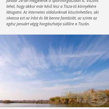
január 26-án megjelenik a Sporthorgászban is. Viszont
lehet, hogy akkor már késő lesz a Tisza-tó környékére
látogatni. Az Internetes oldalunknak köszönhetően, aki
olvassa ezt az írást és lát benne fantáziát, az szinte az
egész januárt végig horgászhatja süllőre a Tiszán.