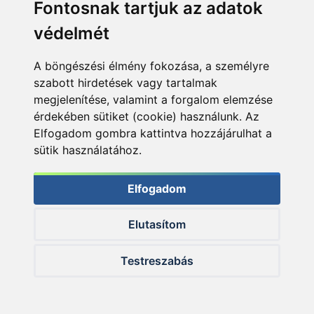
Fontosnak tartjuk az adatok
védelmét
+400
+270
Ft
Ft
A böngészési élmény fokozása, a személyre
szabott hirdetések vagy tartalmak
megjelenítése, valamint a forgalom elemzése
érdekében sütiket (cookie) használunk. Az
Elfogadom gombra kattintva hozzájárulhat a
sütik használatához.
By Döme TEAM
By Döme TEAM
Elfogadom
FEEDER Gold Serie
FEEDER Power
360M horgászbot +
Fighter Feeder 420XH
Dobókesztyű ujj
horgászbot +
Dobókesztyű ujj
Elutasítom
SZUPER ÁR
SZUPER ÁR
Testreszabás
39.990 Ft
26.990 Ft
Kosárba
Kosárba