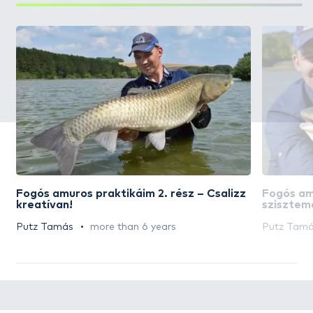
Fogós amuros praktikáim 2. rész – Csalizz
Fogós amu
kreatívan!
szisztem
Putz Tamás
more than 6 years
Putz Tam