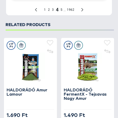
kézbe.
RELATED PRODUCTS
+17
+15
Ft
Ft
HALDORÁDÓ Amur
HALDORÁDÓ
Lamour
FermentX - Tejsavas
Nagy Amur
1.690 Ft
1.490 Ft