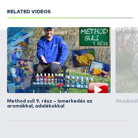
RELATED VIDEOS
Method suli 9. rész – Ismerkedés az
Abádszal
aromákkal, adalékokkal