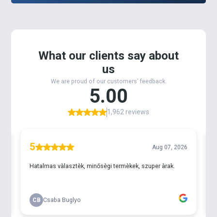
Magyar Betyár, Édes Ananász, Vad Ponty, Vad
Szilva, illetve az új folyóvízi finomság, a Scobar!
A
Haldorádó Aroma Tuning Nagy Amur
sötétzöld
színű, sűrű, tömény kevert aroma. Az etetőanyag
tesztek során vált világossá, hogy az amur mennyire
jól reagál a nyári meleg vizekben a különböző
zöldfűszerek keverékéből alkotott aromákra. Akik
nem kedvelik ezeket a fűszereket, azok elé egy erős,
tömény illat tárul a flakon kibontásakor, de nem
szabad elfelejteni, hogy ez nem nekünk készül,
valamint, hogy a célhalunk az AMUR, aki pedig pont
ezekre „bukik”. Ebbe az aromába áztatott
magvakkal vagy ezzel bekevert etetőanyagokkal,
garantáltan az etetésünkre tudjuk csalni a
torpedótestű növényevőket. Ennek az aromának is
a gyümölcscukor szirup a hordozó anyaga, így egy
fűszeres, ugyanakkor édes ízű terméket vehetünk