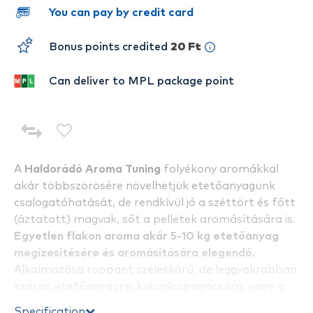
You can pay by credit card
Bonus points credited
20 Ft
Can deliver to MPL package point
A
Haldorádó Aroma Tuning
folyékony aromákkal
akár többszörösére növelhetjük etetőanyagunk
csalogatóhatását, de rendkívül jó a széttört és főtt
(áztatott) magvak, sőt a pelletek aromásítására is.
Egyetlen flakon aroma akár 5-10 kg etetőanyag
megízesítésére és aromásítására elegendő.
Alkalmazása roppant széleskörű, de leggyakrabban
száraz etetőanyagra, kukoricapogácsára, vagy a
bekeveréshez szükséges vízhez öntve kerül
Specification