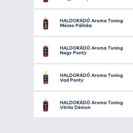
A rendkívül tömény aroma alapj
próbahorgászatok során. Az éde
aroma a
hideg és felmelegedő 
vízben. Természetesen minél mel
víz esetében sem „ugrik” össze,
Immár 13 különböző ízben érhe
Pálinka, Sajtos Bajszos, Fűszer
finomság, a Scobar!
A
Haldorádó Aroma Tuning Éd
finomnak, kellemesnek tűnik, de
legnépszerűbb aromája ez, mely 
SIMILAR PRODUCTS
5