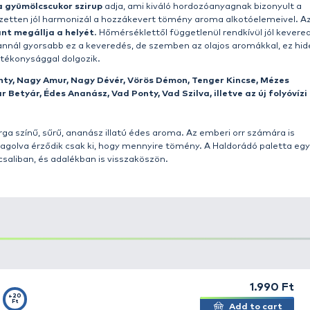
yékony aromákkal akár többszörösére növelhetjük etető
(áztatott) magvak, sőt a pelletek aromásítására is.
Egyetl
 aromásítására elegendő.
ű, de leggyakrabban
száraz etetőanyagra, kukoricapog
felhasználásra
. Készíthetünk vele túlaromásított, etető
ökkentő lesz a csalogatóhatása!