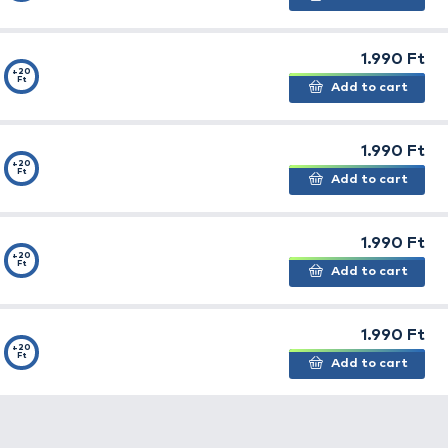
át
100%-ban a gyümölcscukor szirup
adja, ami kiváló h
s szirup kifejezetten jól harmonizál a hozzákevert tömé
vízben egyaránt megállja a helyét
. Hőmérséklettől függ
egebb a víz, annál gyorsabb ez a keveredés, de szemben
 ugyanolyan hatékonysággal dolgozik.
tő el: Nagy Ponty, Nagy Amur, Nagy Dévér, Vörös Démon
es Hal, Magyar Betyár, Édes Ananász, Vad Ponty, Vad Szi
es Ananász
sárga színű, sűrű, ananász illatú édes aroma.
 jobban beleszagolva érződik csak ki, hogy mennyire töm
számos sikercsaliban, és adalékban is visszaköszön.