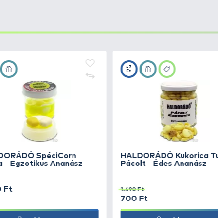
 Tuning
+20
Ft