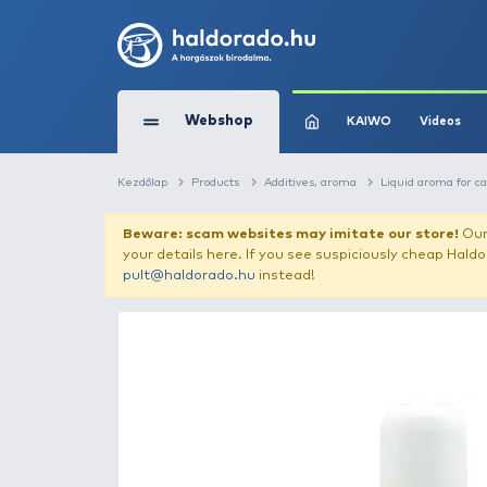
Webshop
KAIW
Kezdőlap
Products
Additives, aroma
L
Beware: scam websites may imitate 
your details here. If you see suspicious
pult@haldorado.hu
instead!