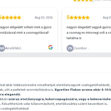
T
r 29990
w
h