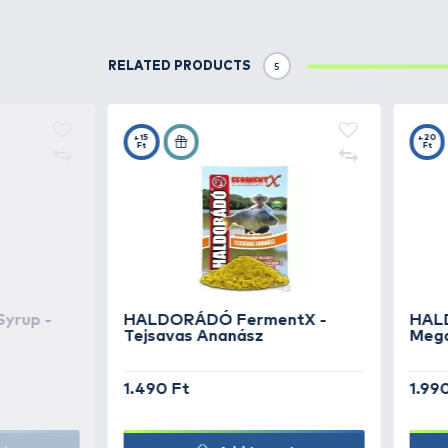
Vad Ponty
HALDORÁDÓ
Aroma
Vörös Démon
RELATED CATCHES
1