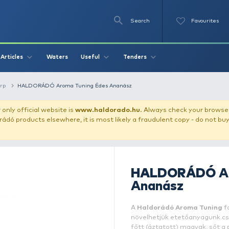
Se
O
Videos
Waters
Articles
Useful
Tend
iquid aroma for carp
HALDORÁDÓ Aroma Tuning Édes Ananász
our store!
Our only official website is
www.haldorado.h
ly cheap Haldorádó products elsewhere, it is most likely a