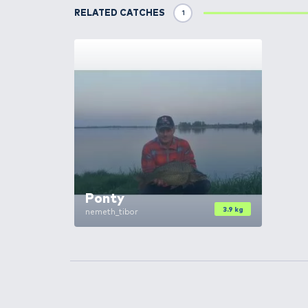
HALDORÁDÓ
Aroma
Magyar Betyár
HALDORÁDÓ
Aroma
Mézes Pálinka
HALDORÁDÓ
Aroma
Nagy Ponty
HALDORÁDÓ
Aroma