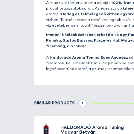
Details
A
Haldorádó Aroma Tuning
fol
rendkívül jó a széttört és főtt 
etetőanyag megízesítésére és
Alkalmazása roppant széleskör
szükséges vízhez öntve kerül 
Ekkor kis mennyiségben is megh