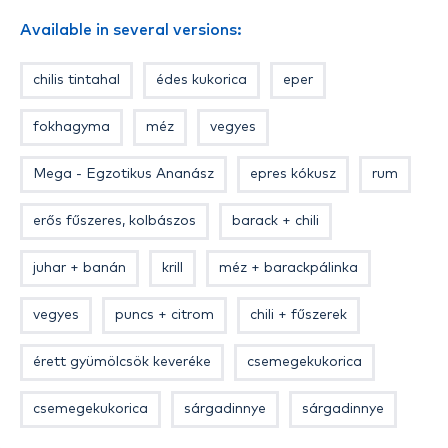
horgászat végén célszerű a csalit ismét visszatenni a
Available in several versions:
tégelybe, hogy újra feltöltődjön, magába szívja az
egyedi aromát. Így egy kis tégely, akár egy szezonra
chilis tintahal
édes kukorica
eper
is elegendő lehet! Különösen alkalmas a pontyos
method-feeder technikához, ahol a SpéciCorn
fokhagyma
méz
vegyes
minden előnyét maradéktalanul ki tudjuk használni.
Rugalmas, szívós csali, amely további előnye, hogy
Mega - Egzotikus Ananász
epres kókusz
rum
nem sérülékeny és nem tudják az apró halak sem
szétszedni. 6 nyerő ízben kerül forgalomba.
erős fűszeres, kolbászos
barack + chili
juhar + banán
krill
méz + barackpálinka
vegyes
puncs + citrom
chili + fűszerek
érett gyümölcsök keveréke
csemegekukorica
csemegekukorica
sárgadinnye
sárgadinnye