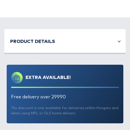
PRODUCT DETAILS
EXTRA AVAILABLE!
Free delivery over 29990
The discount is only available for deliveries within Hungary and
when using MPL or GLS home delivery.