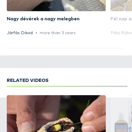
Nagy dévérek a nagy melegben
Fél nap 
Járfás Dávid
more than 3 years
Pályi Róbe
RELATED VIDEOS