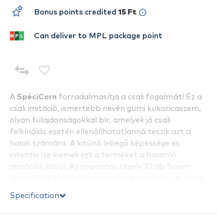
Bonus points credited
15 Ft
Can deliver to MPL package point
A
SpéciCorn
forradalmasítja a csali fogalmát! Ez a
csali imitáció, ismertebb nevén gumi kukoricaszem,
olyan tulajdonságokkal bír, amelyek jó csali
felkínálás esetén ellenállhatatlanná teszik azt a
halak számára. A kitűnő lebegő képessége és
intenzív íze kiemeli ezt a terméket a hasonló
imitációk közül. Az impozáns tégely 10 db finom
aromában ázó kukoricaszemet tartalmaz, de ez ne
ijesszen meg senkit.
Haldorádó Csalitüskén
Specification
felkínálva
nagyon tartós, egy csalival akár több
tucat halat is megfoghatunk, ha nem veszítjük el. A