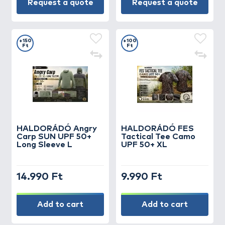
Request a quote
Request a quote
+150
+100
Ft
Ft
HALDORÁDÓ Angry
HALDORÁDÓ FES
Carp SUN UPF 50+
Tactical Tee Camo
Long Sleeve L
UPF 50+ XL
14.990 Ft
9.990 Ft
Add to cart
Add to cart