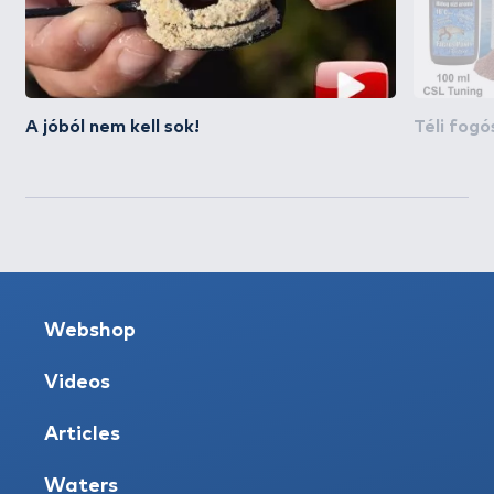
A jóból nem kell sok!
Téli fogó
Webshop
Videos
Articles
Waters