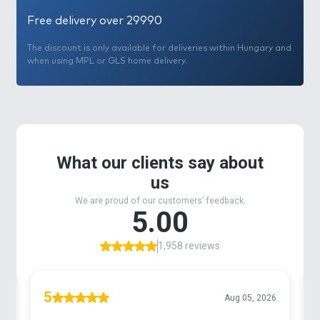
Free delivery over 29990
The discount is only available for deliveries within Hungary and
when using MPL or GLS home delivery.