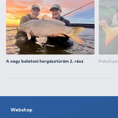
A nagy balatoni horgásztúrám 2. rész
Pokoli p
Webshop