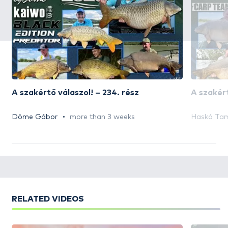
A szakértő válaszol! – 234. rész
A szakért
Döme Gábor
more than 3 weeks
Haskó Ta
RELATED VIDEOS