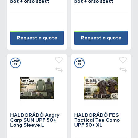
bot + orsó szett
bot + orsó szett
Request a quote
Request a quote
+150
+100
Ft
Ft
HALDORÁDÓ Angry
HALDORÁDÓ FES
Carp SUN UPF 50+
Tactical Tee Camo
Long Sleeve L
UPF 50+ XL