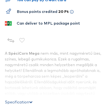
You can pay by credit card
Bonus points credited
20 Ft
Can deliver to MPL package point
A
SpéciCorn Mega
nem más, mint nagyméretű ízes,
színes, lebegő gumikukorica. Ezek a rugalmas,
nagyméretű csalik minden helyzetben megállják a
helyüket! Ellenállnak a legmohóbb apróhalaknak is,
még a törpeharcsa sem képes „leoperálni” a
hajszálelőkéről. Ellenállóságukkal időt nyerünk, és
biztosak lehetünk abban, hogy csábító aromáját
előbb, vagy utóbb a közelben úszkáló nagytestű
halak is megérzik! A
SpéciCorn Mega
nevében is jelzi
Specification
méretét, amely a hagyományos gumikukoricánk