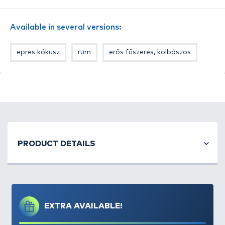
háromszorosa. Minden tégelybe minimum két
különböző színváltozat került. A sárga színű „alap
Available in several versions:
csali” nem hiányozhat egyik ízesítésnél sem, amit
kiegészítettünk különleges, az adott aromával
epres kókusz
rum
erős fűszeres, kolbászos
harmonizáló fluo színű gumikukoricákkal. A
tégelyben sárga és fehér színű gumikukorica
található.
PRODUCT DETAILS
EXTRA AVAILABLE!