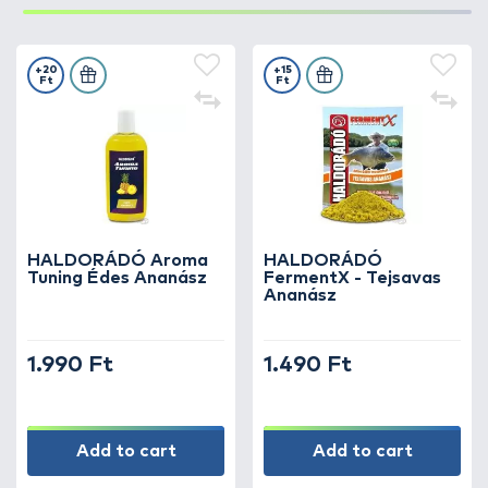
+20
+15
Ft
Ft
HALDORÁDÓ Aroma
HALDORÁDÓ
Tuning Édes Ananász
FermentX - Tejsavas
Ananász
1.990 Ft
1.490 Ft
Add to cart
Add to cart