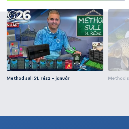
Method suli 51. rész – január
Method su