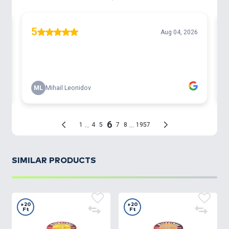
kapókedvéhez lehet igazítani, a színek tetszőleges
variálásával együtt. Egy tégelyben nem 10, hanem
16 kukoricaszem található. Ezek közül 8 db normál
méretű SpéciCorn, 8 db pedig a megnövelt
méretű
SpéciCorn Mega.
SIMILAR PRODUCTS
+20
+20
Ft
Ft