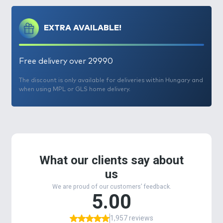
színekről azonban megoszlik a felhasználóink
véleménye. Nagyon sok ötletet, javaslatot kaptunk,
EXTRA AVAILABLE!
amelyből nekünk „csak” ki kellett választani a
várható legjobbakat.
Ezt követték a tesztek és próbahorgászatok
Free delivery over 29990
sorozatai, majd végül ez a 6 változat maradt:
- Tutti Frutti (citromsárga + pink)
The discount is only available for deliveries within Hungary and
- Mangó (citromsárga + narancssárga)
when using MPL or GLS home delivery.
- Mézes Pálinka (citromsárga + narancssárga)
- Juhar & Banán (citromsárga + fehér)
- Csípős Barack (citromsárga + narancssárga)
- Red Devil (citromsárga + piros)
Nagyon fontos, hogy mindegyikben megtalálható
alapszínként a citromsárga, amely mellé került egy
általunk fogósnak vélt szín. Az is folyamatos vita
forrása, hogy melyik a jó méret? A kicsi vagy a Mega?
Nem tudtuk eldönteni, ezért tettünk mindkettőből
a tégelyekbe. Így a csali méretét is a halak