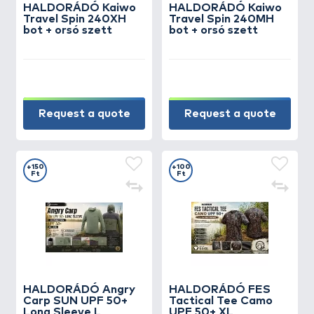
HALDORÁDÓ Kaiwo
HALDORÁDÓ Kaiwo
Travel Spin 240XH
Travel Spin 240MH
bot + orsó szett
bot + orsó szett
Request a quote
Request a quote
+150
+100
Ft
Ft
HALDORÁDÓ Angry
HALDORÁDÓ FES
Carp SUN UPF 50+
Tactical Tee Camo
Long Sleeve L
UPF 50+ XL