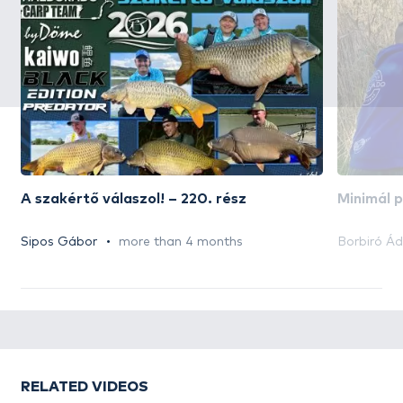
A szakértő válaszol! – 220. rész
Minimál 
Sipos Gábor
more than 4 months
Borbiró Á
RELATED VIDEOS