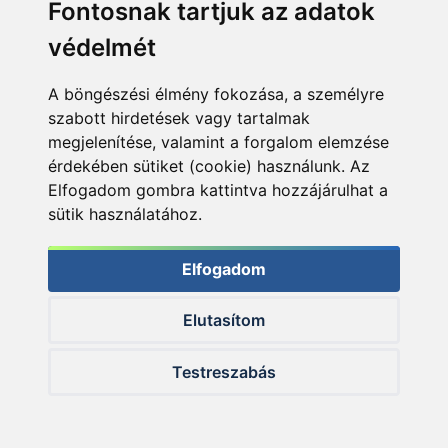
Fontosnak tartjuk az adatok
Termékösszehasonlítás
védelmét
A böngészési élmény fokozása, a személyre
szabott hirdetések vagy tartalmak
Nyitvatartás:
megjelenítése, valamint a forgalom elemzése
H-P: 8:00-17:00
érdekében sütiket (cookie) használunk. Az
Sz: 8:00 - 12:00
Elfogadom gombra kattintva hozzájárulhat a
sütik használatához.
Telefon:
+36 20 945 7758
Elfogadom
E-mail:
pult@haldorado.hu
Elutasítom
Cím:
6400 Kiskunhalas, Széchenyi út 49.
Testreszabás