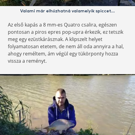
Valami már elhúzhatná valamelyik spiccet…
Az első kapás a 8 mm-es Quatro csalira, egészen
pontosan a piros epres pop-upra érkezik, ez tetszik
meg egy ezüstkárásznak. A klipszelt helyet
folyamatosan etetem, de nem áll oda annyira a hal,
ahogy reméltem, ám végül egy tükörponty hozza
vissza a reményt.