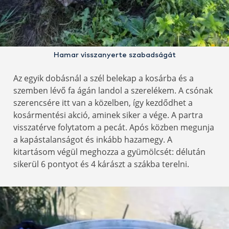
Hamar visszanyerte szabadságát
Az egyik dobásnál a szél belekap a kosárba és a
szemben lévő fa ágán landol a szerelékem. A csónak
szerencsére itt van a közelben, így kezdődhet a
kosármentési akció, aminek siker a vége. A partra
visszatérve folytatom a pecát. Após közben megunja
a kapástalanságot és inkább hazamegy. A
kitartásom végül meghozza a gyümölcsét: délután
sikerül 6 pontyot és 4 kárászt a szákba terelni.