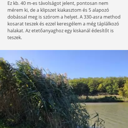
Ez kb. 40 m-es távolságot jelent, pontosan nem
mérem ki, de a klipszet kiakasztom és 5 alapozó
dobással meg is szórom a helyet. A 330-asra method
kosarat teszek és ezzel keresgélem a még táplálkozó
halakat. Az etetőanyaghoz egy kiskanál édesítőt is
teszek.