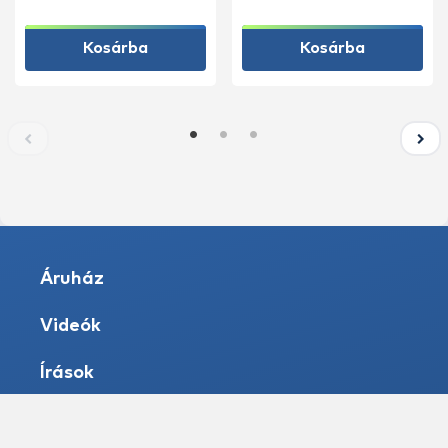
Kosárba
Kosárba
Áruház
Videók
Írások
Vizek