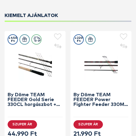
KIEMELT AJÁNLATOK
+450
+220
Ft
Ft
By Döme TEAM
By Döme TEAM
FEEDER Gold Serie
FEEDER Power
330CL horgászbot +
Fighter Feeder 330M
Dobókesztyű ujj
horgászbot +
Dobókesztyű ujj
SZUPER ÁR
SZUPER ÁR
44.990 Ft
21.990 Ft