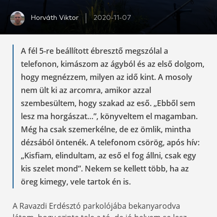
Horváth Viktor
2020-11-07
A fél 5-re beállított ébresztő megszólal a
telefonon, kimászom az ágyból és az első dolgom,
hogy megnézzem, milyen az idő kint. A mosoly
nem ült ki az arcomra, amikor azzal
szembesültem, hogy szakad az eső. „Ebből sem
lesz ma horgászat…”, könyveltem el magamban.
Még ha csak szemerkélne, de ez ömlik, mintha
dézsából öntenék. A telefonom csörög, após hív:
„Kisfiam, elindultam, az eső el fog állni, csak egy
kis szelet mond”. Nekem se kellett több, ha az
öreg kimegy, vele tartok én is.
A Ravazdi Erdésztó parkolójába bekanyarodva