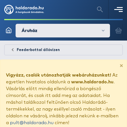
Áruház
Feederbottal állóvízen
×
Vigyázz, csalók utánozhatják webáruházunkat!
Az
egyetlen hivatalos oldalunk a
www.haldorado.hu
.
Vásárlás előtt mindig ellenőrizd a böngésző
címsorát, és csak itt add meg az adataidat. Ha
máshol találkozol feltűnően olcsó Haldorádó-
termékekkel, az nagy eséllyel csaló másolat - ilyen
oldalon ne vásárolj, inkább jelezd nekünk e-mailben
a
pult@haldorado.hu
címen!