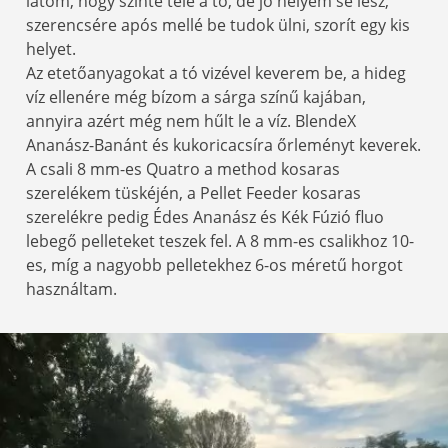
látom, hogy szinte tele a tó, de jó helyem se lesz,
szerencsére após mellé be tudok ülni, szorít egy kis
helyet.
Az etetőanyagokat a tó vizével keverem be, a hideg
víz ellenére még bízom a sárga színű kajában,
annyira azért még nem hűlt le a víz. BlendeX
Ananász-Banánt és kukoricacsíra őrleményt keverek.
A csali 8 mm-es Quatro a method kosaras
szerelékem tüskéjén, a Pellet Feeder kosaras
szerelékre pedig Édes Ananász és Kék Fúzió fluo
lebegő pelleteket teszek fel. A 8 mm-es csalikhoz 10-
es, míg a nagyobb pelletekhez 6-os méretű horgot
használtam.