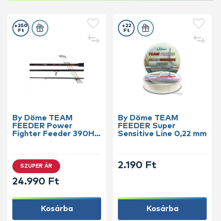
+250
+22
Ft
Ft
By Döme TEAM
By Döme TEAM
FEEDER Power
FEEDER Super
Fighter Feeder 390H
Sensitive Line 0,22 mm
horgászbot +
Dobókesztyű ujj
2.190 Ft
SZUPER ÁR
24.990 Ft
Kosárba
Kosárba