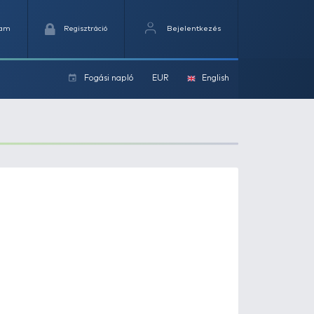
Kedvencek
Kosaram
Regisztráció
Fogási na
ok