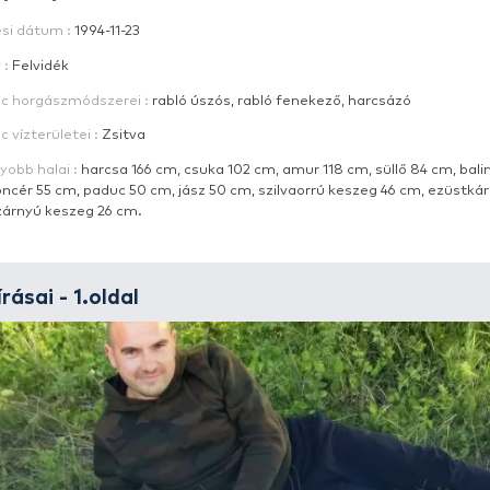
Alias :
bottyika
Név :
Bottyán Marián
E-mail :
[e-mail]
Születési dátum :
1994-11-23
Lakhely :
Felvidék
Kedvenc horgászmódszerei :
rabló úszós, rabló f
Kedvenc vízterületei :
Zsitva
Legnagyobb halai :
harcsa 166 cm, csuka 102 cm, a
leánykoncér 55 cm, paduc 50 cm, jász 50 cm, szil
vörösszárnyú keszeg 26 cm.