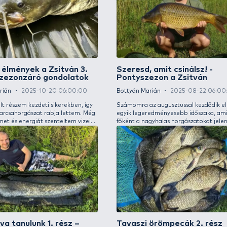
célhalak, hanem a törpe verzió is. Nyár elején
tartózk
a vízállás még rendben volt, és megfelelő
beállt
csalihalakat is sikerült betárolnom bőven,
táplálk
mire a nagybetűs szezon elkezdődött.
Téli merengő 1. rész – Egyesületi
Őszi
tavak varázsa
rész
Bottyán Marián
2025-12-30 06:00:00
Bottyá
Gyakran hangzik el, hogy az enyhe télnek
Előző 
meglesz a böjtje, azonban nekünk,
horgás
horgászoknak megannyi eséllyel is kecsegtet,
főként 
ami a halfogást illeti, hiszen vizeink nagy
attól 
részét egyáltalán nem, vagy pedig csak
pályáz
részlegesen borítja jégtakaró.
kisebb 
épp ne