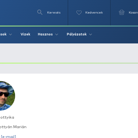
Keresés
Videók
Vizek
Írások
Hasznos
Pályázat
A