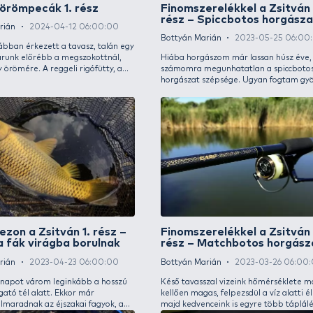
Szilveszter a Zsitván
Téli 
Élmé
Bottyán Marián
2025-01-10 06:00:00
Bottyá
Az ünnepnapi horgászatoknak van egyfajta
varázsa, az ember mindig vár valami nagy
A hide
durranást. Bevallom, párszor nekem is
keszeg
sikerült szép élményekre szert tennem az év
egyesü
utolsó napjaiban, valamiért pont az ilyen
vagy o
napokon fogadott kegyeibe szeretett
készte
Zsitvám.
eredmé
vízterü
Harcsára spannolva 2. rész –
Harc
„Go hard or go home!”
rész 