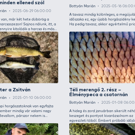
Harcsás élmények a Zsitván 3.
Szere
rész – Szezonzáró gondolatok
Pont
Bottyán Marián
2025-10-20 06:00:00
Bottyá
A nyáron volt részem kezdeti sikerekben, így
Számom
teljesen a harcsahorgászat rabja lettem. Még
egyik 
több figyelmet és energiát szenteltem vizeink
főként
királyának becserkészésére, hiszen számos
majd k
inspirációval fűszerezve hajt a vágy, hogy
inkább
tökéletesre csiszoljam ezt a módszert.