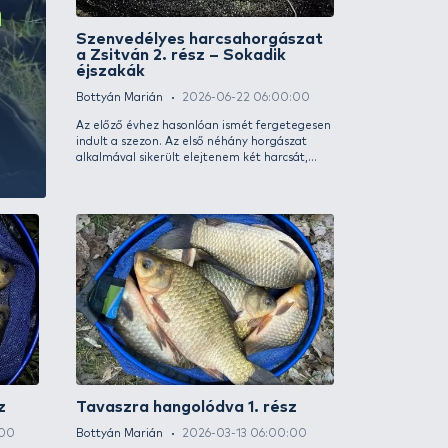
 a Zsitván
Szenvedélye
yes
a Zsitván 2. 
éjszakák
Bottyán Marián
Az előző évhez ha
indult a szezon. A
alkalmával sikerül
melyekből az egyi