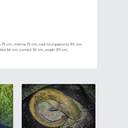
enekező, harcsázó
mur 118 cm, süllő 84 cm, balin 75 cm, márna 72 cm, vad n
vaorrú keszeg 46 cm, ezüstkárász 44 cm, compó 36 cm, sü