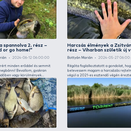
Harcsázva tanulunk 1. rész –
Tava
Amikor minden ellened szól
Bottyá
Bottyán Marián
2025-06-29 06:00:00
A tava
Június vége van, már két hete dübörög a
idősza
nagybetűs harcsaszezon! Sajnos nálunk, itt, a
Ha ped
Felvidéken ennyire kitolódik a harcsa és más
élvezn
ragadozóhalak fajlagos tilalmi ideje. A
legyen
körülmények korántsem egyszerűek, ugyanis
technik
kisebb hínárcsomók és hatalmas
hínárszigetek egyaránt úsznak a csatornán.
Hamar tudatosult bennem, hogy ez bizony a
tanulás éve lesz.