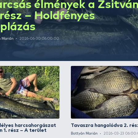
Szerző írásai - 1.oldal
Harcsás élmények
2. rész – Holdfén
duplázás
Bottyán Marián
2026-06-30 06:00:00