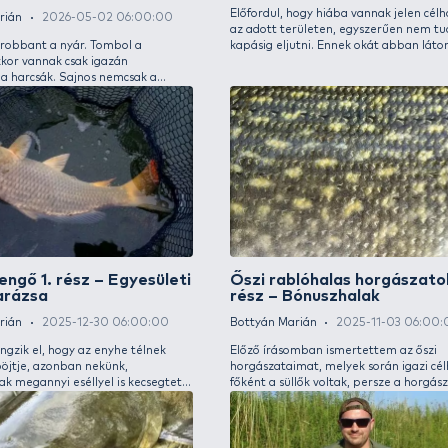
Szenvedélyes harcsahorgászat
Tava
a Zsitván 1. rész – A terület
Bottyá
királya
Előford
Bottyán Marián
2026-05-02 06:00:00
az ado
Júniusra berobbant a nyár. Tombol a
kapási
forróság, ekkor vannak csak igazán
hogy a
elemükben a harcsák. Sajnos nemcsak a
víz fel