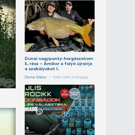
A Haldorádó
csalizási tipp
Soft Pop Up 
Döme Gábor