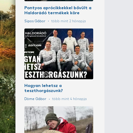
Nyári fogós 
felmelegedet
Sipos Gábor
t