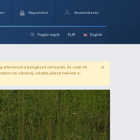
Kedvencek
Kosaram
Regisztráció
Fogási na
ok
ado.hu
. Vásárlás előtt mindig ellenőrizd a böngésző címs
yel csaló másolat - ilyen oldalon ne vásárolj, inkább jel