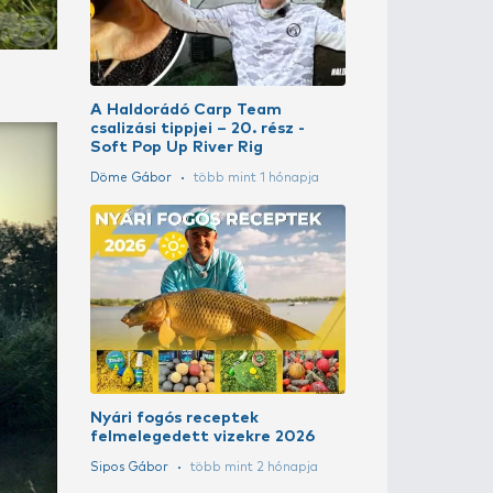
Távoli ponty
Döme Gábor
Bemutatom a
horgászdobo
Sipos Gábor
t