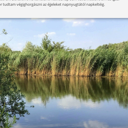
ődik el az év egyik legeredményesebb időszaka, ami főké
zeledtével már egyre inkább a rablóhalak kerülnek előtérbe
yszezon a Zsitván c. cikksorozatomat illeti. Szándékosan ne
s végével az amurok is célkeresztbe kerültek. No de maradju
bb példányok becserkészése, valamint a duplázós, triplázós
ás horgászataim során. Bevallom, ha tehetem, hétköznap sem
k, hiszen ekkor tudtam végighorgászni az éjjeleket napnyug