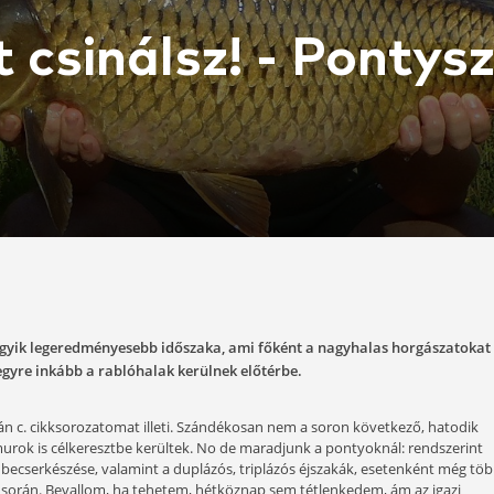
amit csinálsz! 
25-08-22