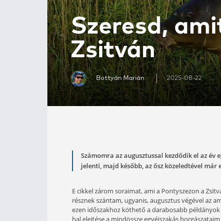
Szeresd, 
Zsitván
Bottyán Marián
20