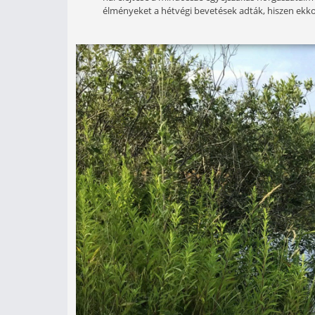
Számomra az augusztussal kezd
jelenti, majd később, az ősz kö
E cikkel zárom soraimat, ami a Pont
résznek szántam, ugyanis, augusztu
ezen időszakhoz köthető a darabosa
hal elejtése a mindössze egyéjszak
élményeket a hétvégi bevetések adtá