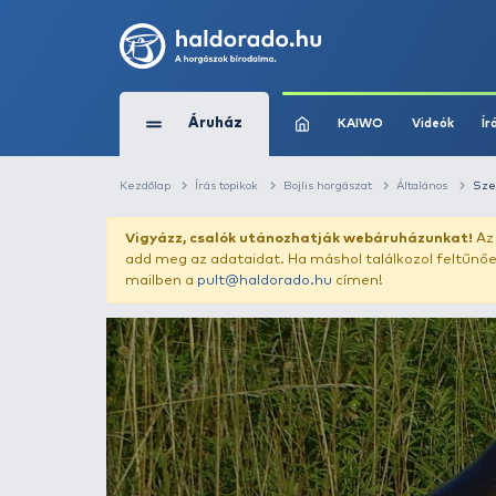
Áruház
KAIWO
Kezdőlap
Írás topikok
Bojlis horgászat
Vigyázz, csalók utánozhatják webár
add meg az adataidat. Ha máshol találk
mailben a
pult@haldorado.hu
címen!