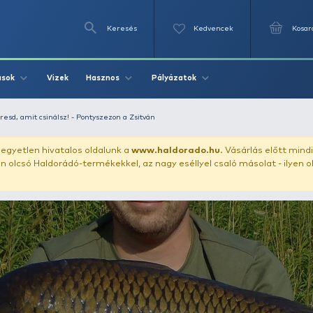
Keresés
Videók
Vizek
Írások
Hasznos
Pályázat
Általános
Szeresd, amit csinálsz! - Pontyszezon a Zsitván
uházunkat!
Az egyetlen hivatalos oldalunk a
www.haldor
ozol feltűnően olcsó Haldorádó-termékekkel, az nagy eséll