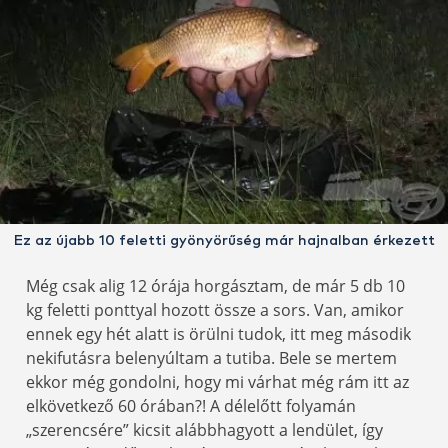
Ez az újabb 10 feletti gyönyörűség már hajnalban érkezett
Még csak alig 12 órája horgásztam, de már 5 db 10
kg feletti ponttyal hozott össze a sors. Van, amikor
ennek egy hét alatt is örülni tudok, itt meg második
nekifutásra belenyúltam a tutiba. Bele se mertem
ekkor még gondolni, hogy mi várhat még rám itt az
elkövetkező 60 órában?! A délelőtt folyamán
„szerencsére” kicsit alábbhagyott a lendület, így