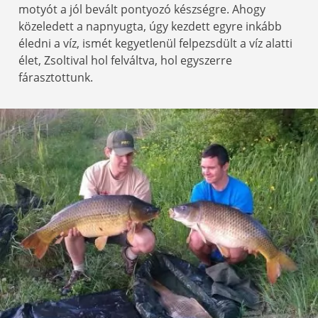
motyót a jól bevált pontyozó készségre. Ahogy
közeledett a napnyugta, úgy kezdett egyre inkább
éledni a víz, ismét kegyetlenül felpezsdült a víz alatti
élet, Zsoltival hol felváltva, hol egyszerre
fárasztottunk.