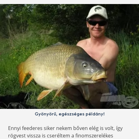
Gyönyörű, egészséges példány!
Ennyi feederes siker nekem bőven elég is volt, így
rögvest vissza is cseréltem a finomszerelékes