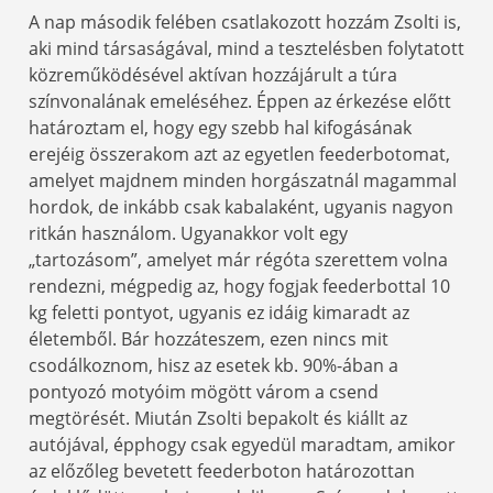
A nap második felében csatlakozott hozzám Zsolti is,
aki mind társaságával, mind a tesztelésben folytatott
közreműködésével aktívan hozzájárult a túra
színvonalának emeléséhez. Éppen az érkezése előtt
határoztam el, hogy egy szebb hal kifogásának
erejéig összerakom azt az egyetlen feederbotomat,
amelyet majdnem minden horgászatnál magammal
hordok, de inkább csak kabalaként, ugyanis nagyon
ritkán használom. Ugyanakkor volt egy
„tartozásom”, amelyet már régóta szerettem volna
rendezni, mégpedig az, hogy fogjak feederbottal 10
kg feletti pontyot, ugyanis ez idáig kimaradt az
életemből. Bár hozzáteszem, ezen nincs mit
csodálkoznom, hisz az esetek kb. 90%-ában a
pontyozó motyóim mögött várom a csend
megtörését. Miután Zsolti bepakolt és kiállt az
autójával, épphogy csak egyedül maradtam, amikor
az előzőleg bevetett feederboton határozottan