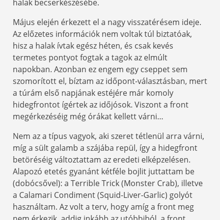
halak becserkészésébe.
Május elején érkezett el a nagy visszatérésem ideje.
Az előzetes információk nem voltak túl biztatóak,
hisz a halak ívtak egész héten, és csak kevés
termetes pontyot fogtak a tagok az elmúlt
napokban. Azonban ez engem egy cseppet sem
szomorított el, bíztam az időpont-választásban, mert
a túrám első napjának estéjére már komoly
hidegfrontot ígértek az időjósok. Viszont a front
megérkezéséig még órákat kellett várni…
Nem az a típus vagyok, aki szeret tétlenül arra várni,
míg a sült galamb a szájába repül, így a hidegfront
betöréséig változtattam az eredeti elképzelésen.
Alapozó etetés gyanánt kétféle bojlit juttattam be
(dobócsővel): a Terrible Trick (Monster Crab), illetve
a Calamari Condiment (Squid-Liver-Garlic) golyót
használtam. Az volt a terv, hogy amíg a front meg
nem érkezik, addig inkább az utóbbiból, a front