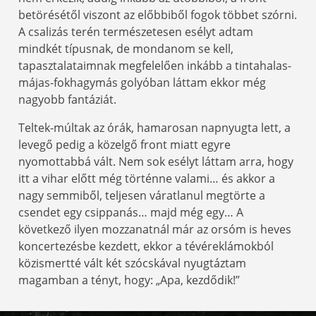
betörésétől viszont az előbbiből fogok többet szórni.
A csalizás terén természetesen esélyt adtam
mindkét típusnak, de mondanom se kell,
tapasztalataimnak megfelelően inkább a tintahalas-
májas-fokhagymás golyóban láttam ekkor még
nagyobb fantáziát.
Teltek-múltak az órák, hamarosan napnyugta lett, a
levegő pedig a közelgő front miatt egyre
nyomottabbá vált. Nem sok esélyt láttam arra, hogy
itt a vihar előtt még történne valami… és akkor a
nagy semmiből, teljesen váratlanul megtörte a
csendet egy csippanás… majd még egy… A
következő ilyen mozzanatnál már az orsóm is heves
koncertezésbe kezdett, ekkor a tévéreklámokból
közismertté vált két szócskával nyugtáztam
magamban a tényt, hogy: „Apa, kezdődik!”