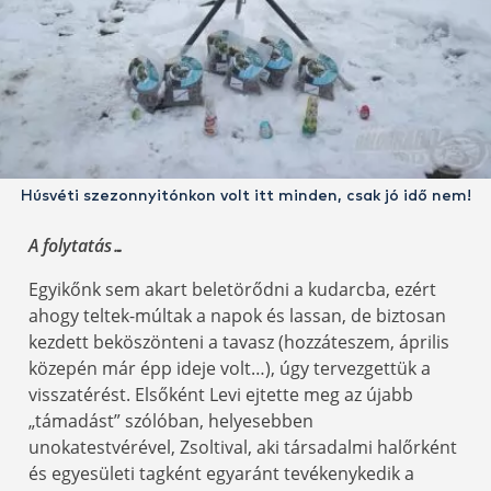
Húsvéti szezonnyitónkon volt itt minden, csak jó idő nem!
A folytatás…
Egyikőnk sem akart beletörődni a kudarcba, ezért
ahogy teltek-múltak a napok és lassan, de biztosan
kezdett beköszönteni a tavasz (hozzáteszem, április
közepén már épp ideje volt…), úgy tervezgettük a
visszatérést. Elsőként Levi ejtette meg az újabb
„támadást” szólóban, helyesebben
unokatestvérével, Zsoltival, aki társadalmi halőrként
és egyesületi tagként egyaránt tevékenykedik a