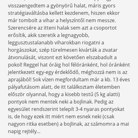
visszaengedtem a gyönyörű halat, máris gyors
stratégiaváltásba kellett kezdenem, hiszen ekkor
már tombolt a vihar a helyszíntől nem messze.
Szerencsére az itteni halak sem azt a csoportot
erősítik, akik szeretik a legnagyobb,
leggusztustalanabb viharokban riogatni a
horgászokat, szép türelmesen kivárták a zivatar
átvonulását, viszont ezt követően elszabadult a
pokol! Reggel hat óráig hol félóránként, hol óránként
jelentkezett egy-egy érdeklődő, méghozzá nem is az
aprajából! Sok vízen megfordultam már a kb. 13 éves
pályafutásom alatt, de itt találkoztam életemben
először olyannal, hogy a kisebb testű (5 kg alatti)
pontyok nem mentek neki a bojlinak. Pedig az
egyesület rendszerint telepít 3-4 nyaras pontyokat
is, de hogy ezek itt miért nem esnek neki (csak
nagyon ritka esetben) a bojlinak, az számomra a mai
napig rejtély…