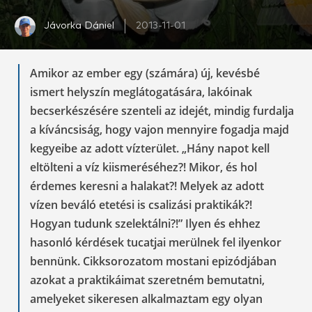
Jávorka Dániel
2013-11-01
Amikor az ember egy (számára) új, kevésbé
ismert helyszín meglátogatására, lakóinak
becserkészésére szenteli az idejét, mindig furdalja
a kíváncsiság, hogy vajon mennyire fogadja majd
kegyeibe az adott vízterület. „Hány napot kell
eltölteni a víz kiismeréséhez?! Mikor, és hol
érdemes keresni a halakat?! Melyek az adott
vízen beváló etetési is csalizási praktikák?!
Hogyan tudunk szelektálni?!” Ilyen és ehhez
hasonló kérdések tucatjai merülnek fel ilyenkor
bennünk. Cikksorozatom mostani epizódjában
azokat a praktikáimat szeretném bemutatni,
amelyeket sikeresen alkalmaztam egy olyan