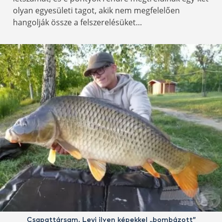
olyan egyesületi tagot, akik nem megfelelően
hangolják össze a felszerelésüket…
Csapattársam, Levi ilyen képekkel „bombázott”