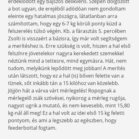
érdeklődött egy bajszos delikvens. Szépen dolgozott
a bot ugyan, de erejéből adódóan nem gondoltam
eleinte egy hatalmas jószágra, látatlanban arra
számítottam, hogy egy 6-7 kg körüli ponty küzd a
felszerelés túlsó végén. Kb. a fárasztás 5. percében
Zsolti is visszaért a bázisra, így már volt segítségem
a merítéshez is. Erre szükség is volt, hiszen a hal első
felszínre jövetelekor nagyra kerekedett szemekkel
néztünk mind a tettesre, mind egymásra. Hát, nem
tudom, melyikünk lepődött meg jobban! A merítés
után látszott, hogy ez a hal (is) bőven felette van a
tíznek, sőt inkább tán a 15 kilóhoz van közelebb.
Jöjjön hát a várva várt mérlegelés! Ropognak a
mérlegelő zsák szövései, nyikorog a mérleg rugója,
nagyot ugrik a mutató, és nem kevesebb, mint 15,80
kg-nál áll meg! Ez a hal volt az idei első 15 kg feletti
pontyom, és ami a legszebb az egészben, hogy
feederbottal fogtam.