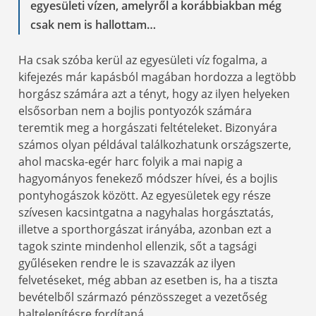
egyesületi vízen, amelyről a korábbiakban még
csak nem is hallottam…
Ha csak szóba kerül az egyesületi víz fogalma, a
kifejezés már kapásból magában hordozza a legtöbb
horgász számára azt a tényt, hogy az ilyen helyeken
elsősorban nem a bojlis pontyozók számára
teremtik meg a horgászati feltételeket. Bizonyára
számos olyan példával találkozhatunk országszerte,
ahol macska-egér harc folyik a mai napig a
hagyományos fenekező módszer hívei, és a bojlis
pontyhogászok között. Az egyesületek egy része
szívesen kacsintgatna a nagyhalas horgásztatás,
illetve a sporthorgászat irányába, azonban ezt a
tagok szinte mindenhol ellenzik, sőt a tagsági
gyűléseken rendre le is szavazzák az ilyen
felvetéseket, még abban az esetben is, ha a tiszta
bevételből származó pénzösszeget a vezetőség
haltelepítésre fordítaná.