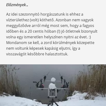
Előzmények…
Az idei szezonnyitó horgászatunk is ehhez a
vízterülethez (volt) köthető. Azonban nem vagyok
meggyőződve arról még most sem, hogy a fagyos
időben és a 20 centis hóban (!) jó ötletnek bizonyult
volna egy ismeretlen helyszínen nyitni az évet. :)
Mondanom se kell, a zord körülmények közepette
nem voltunk képesek kapásig eljutni, így a
visszavágót későbbre halasztottuk.