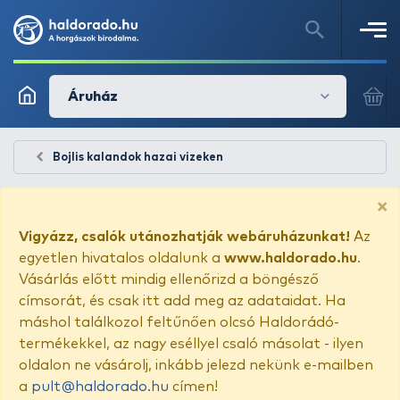
Áruház
Bojlis kalandok hazai vizeken
×
Vigyázz, csalók utánozhatják webáruházunkat!
Az
egyetlen hivatalos oldalunk a
www.haldorado.hu
.
Vásárlás előtt mindig ellenőrizd a böngésző
címsorát, és csak itt add meg az adataidat. Ha
máshol találkozol feltűnően olcsó Haldorádó-
termékekkel, az nagy eséllyel csaló másolat - ilyen
oldalon ne vásárolj, inkább jelezd nekünk e-mailben
a
pult@haldorado.hu
címen!