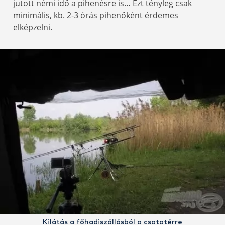
jutott némi idő a pihenésre is… Ezt tényleg csak
minimális, kb. 2-3 órás pihenőként érdemes
elképzelni.
Kilátás a főhadiszállásból a csatatérre