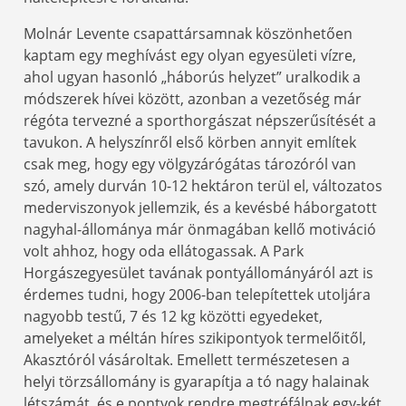
Molnár Levente csapattársamnak köszönhetően
kaptam egy meghívást egy olyan egyesületi vízre,
ahol ugyan hasonló „háborús helyzet” uralkodik a
módszerek hívei között, azonban a vezetőség már
régóta tervezné a sporthorgászat népszerűsítését a
tavukon. A helyszínről első körben annyit említek
csak meg, hogy egy völgyzárógátas tározóról van
szó, amely durván 10-12 hektáron terül el, változatos
mederviszonyok jellemzik, és a kevésbé háborgatott
nagyhal-állománya már önmagában kellő motiváció
volt ahhoz, hogy oda ellátogassak. A Park
Horgászegyesület tavának pontyállományáról azt is
érdemes tudni, hogy 2006-ban telepítettek utoljára
nagyobb testű, 7 és 12 kg közötti egyedeket,
amelyeket a méltán híres szikipontyok termelőitől,
Akasztóról vásároltak. Emellett természetesen a
helyi törzsállomány is gyarapítja a tó nagy halainak
létszámát, és e pontyok rendre megtréfálnak egy-két