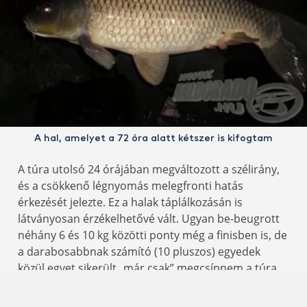
A hal, amelyet a 72 óra alatt kétszer is kifogtam
A túra utolsó 24 órájában megváltozott a szélirány,
és a csökkenő légnyomás melegfronti hatás
érkezését jelezte. Ez a halak táplálkozásán is
látványosan érzékelhetővé vált. Ugyan be-beugrott
néhány 6 és 10 kg közötti ponty még a finisben is, de
a darabosabbnak számító (10 pluszos) egyedek
közül egyet sikerült „már csak” megcsípnem a túra
végső fázisában.