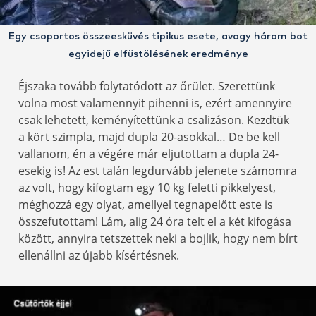
Egy csoportos összeesküvés tipikus esete, avagy három bot
egyidejű elfüstölésének eredménye
Éjszaka tovább folytatódott az őrület. Szerettünk
volna most valamennyit pihenni is, ezért amennyire
csak lehetett, keményítettünk a csalizáson. Kezdtük
a kört szimpla, majd dupla 20-asokkal… De be kell
vallanom, én a végére már eljutottam a dupla 24-
esekig is! Az est talán legdurvább jelenete számomra
az volt, hogy kifogtam egy 10 kg feletti pikkelyest,
méghozzá egy olyat, amellyel tegnapelőtt este is
összefutottam! Lám, alig 24 óra telt el a két kifogása
között, annyira tetszettek neki a bojlik, hogy nem bírt
ellenállni az újabb kísértésnek.