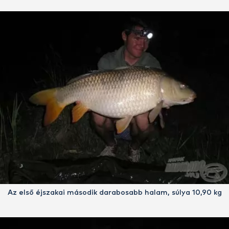
Az első éjszakai második darabosabb halam, súlya 10,90 kg