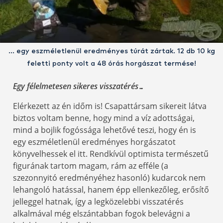
… egy eszméletlenül eredményes túrát zártak. 12 db 10 kg
feletti ponty volt a 48 órás horgászat termése!
Egy félelmetesen sikeres visszatérés…
Elérkezett az én időm is! Csapattársam sikereit látva
biztos voltam benne, hogy mind a víz adottságai,
mind a bojlik fogóssága lehetővé teszi, hogy én is
egy eszméletlenül eredményes horgászatot
könyvelhessek el itt. Rendkívül optimista természetű
figurának tartom magam, rám az efféle (a
szezonnyitó eredményéhez hasonló) kudarcok nem
lehangoló hatással, hanem épp ellenkezőleg, erősítő
jelleggel hatnak, így a legközelebbi visszatérés
alkalmával még elszántabban fogok belevágni a