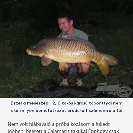
Ezzel a meseszép, 12,10 kg-os karcsú tőponttyal nem
akármilyen bemutatkozót produkált számomra a tó!
Nem volt hiábavaló a próbálkozásom a fülledt
időben, beérett a Calamaris taktika! Épphogy csak