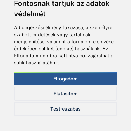
Fontosnak tartjuk az adatok
védelmét
A böngészési élmény fokozása, a személyre
szabott hirdetések vagy tartalmak
megjelenítése, valamint a forgalom elemzése
érdekében sütiket (cookie) használunk. Az
Elfogadom gombra kattintva hozzájárulhat a
sütik használatához.
Elfogadom
Elutasítom
Ő volt a májusi utolsó 10+-os
Testreszabás
De összességében azt kell mondanom, hogy a
visszatérésem minden várakozásomat felülmúlta!