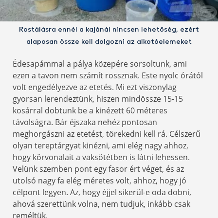
Rostálásra ennél a kajánál nincsen lehetőség, ezért
alaposan össze kell dolgozni az alkotóelemeket
Édesapámmal a pálya közepére sorsoltunk, ami
ezen a tavon nem számít rossznak. Este nyolc órától
volt engedélyezve az etetés. Mi ezt viszonylag
gyorsan lerendeztünk, hiszen mindössze 15-15
kosárral dobtunk be a kinézett 60 méteres
távolságra. Bár éjszaka nehéz pontosan
meghorgászni az etetést, törekedni kell rá. Célszerű
olyan tereptárgyat kinézni, ami elég nagy ahhoz,
hogy körvonalait a vaksötétben is látni lehessen.
Velünk szemben pont egy fasor ért véget, és az
utolsó nagy fa elég méretes volt, ahhoz, hogy jó
célpont legyen. Az, hogy éjjel sikerül-e oda dobni,
ahová szerettünk volna, nem tudjuk, inkább csak
reméltük.