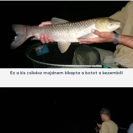
Ez a kis csibész majdnem kikapta a botot a kezemből