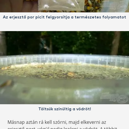
Az erjesztő por picit felgyorsítja a természetes folyamatot
Töltsük színültig a vödröt!
Másnap aztán rá kell szórni, majd elkeverni az
erjesztő port, végül pedig lezárni a vödröt. A többit