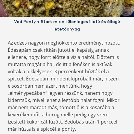
Vad Ponty + Start mix = különleges illatú és állagú
etetőanyag
Az edzés nagyon meghökkentő eredményt hozott.
Édesapám csak ritkán jutott el kapásig annak
ellenére, hogy forrt előtte a víz a haltól. Előttem is
mutatta magát a hal, de itt a fenéken is aktívak
voltak a pikkelyesek, 3 percenként húzták el a
spiccet. Édesapám mindent kipróbált már, hiszen
elsősorban nem azért mentünk, hogy
„élménypecában” legyen részünk, hanem hogy
kiderítsük, mivel lehet a legtöbb halat fogni. Mikor
már nem maradt más, tömött ő is a kosarába a
keverékemből, a horog mellé pedig egy szem
ízesített kukoricát fűzött. Bedobás után 1 perccel
már húzta is a spiccét a ponty.