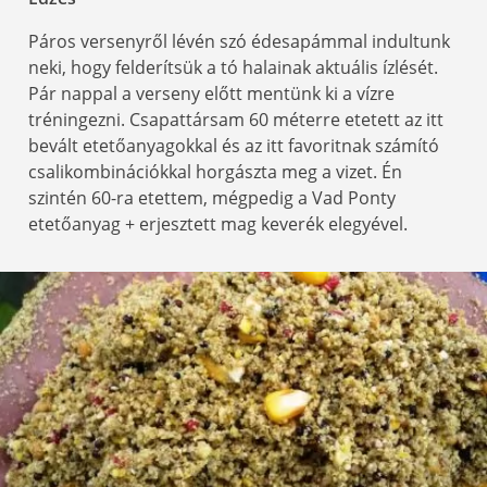
Páros versenyről lévén szó édesapámmal indultunk
neki, hogy felderítsük a tó halainak aktuális ízlését.
Pár nappal a verseny előtt mentünk ki a vízre
tréningezni. Csapattársam 60 méterre etetett az itt
bevált etetőanyagokkal és az itt favoritnak számító
csalikombinációkkal horgászta meg a vizet. Én
szintén 60-ra etettem, mégpedig a Vad Ponty
etetőanyag + erjesztett mag keverék elegyével.