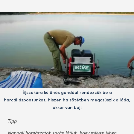
Éjszakára különös gonddal rendezzük be a
harcálláspontunkat, hiszen ha sötétben megcsúszik a láda,
akkor van baj!
Tipp
Nappali horgászatok során látjuk, hogy milyen ívben