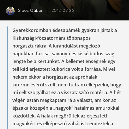
Sipos Gábor
2012-07-26
Gyerekkoromban édesapámék gyakran jártak a
Kiskunsági-főcsatornára többnapos
horgásztúrákra. A kirándulást megelőző
napokban furcsa, savanyú és kissé büdös szag
lengte be a kertünket. A kellemetlenségnek egy
teli kád erjesztett kukorica volt a forrása. Mivel
nekem ekkor a horgászat az apróhalak
kitermeléséről szólt, nem tudtam elképzelni, hogy
mi célt szolgálhat ez a visszataszító matéria. A hét
végén aztán megkaptam rá a választ, amikor az
éjszaka közepén a „nagyok” hatalmas amurokkal
küzdöttek. A halak megőrültek az erjesztett
magvakért és elképesztő zabálást rendeztek a