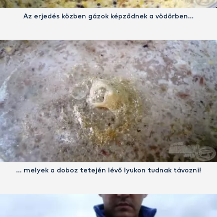
Az erjedés közben gázok képződnek a vödörben…
… melyek a doboz tetején lévő lyukon tudnak távozni!