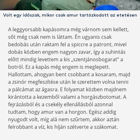
Volt egy időszak, mikor csak amur tartózkodott az etetésen
A leggyorsabb kapásomra még várnom sem kellett,
sőt még csak nem is láttam. Én ugyanis csak
bedobás után raktam fel a spiccre a patront, mivel
dobás közben engem nagyon zavar, így a suhintás
előtt mindig levettem a kis „szentjánosbogarat” a
botról. Ez a kapás még engem is meglepett.
Hallottam, ahogyan bent csobbant a kosaram, majd
a zsinór megfeszítése után le szerettem volna tenni
a pálcámat az ágasra. E folyamat közben majdnem
kirántotta a kezemből valami a horgászbotomat. A
fejrázásból és a csekély ellenállásból azonnal
tudtam, hogy amur van a horgon. Egész addig
nyugodt volt, míg alá nem szűrtem, akkor aztán
felrobbant a víz, kis híján szétverte a szákomat.