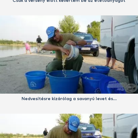
Csak a verseny előtt kevertem be az etetőanyagot
Nedvesítésre kizárólag a savanyú levet és…