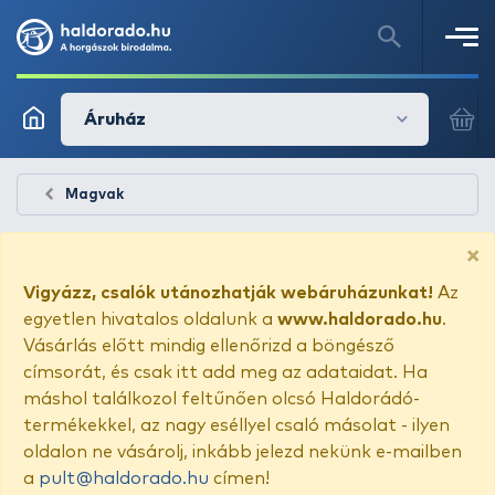
Áruház
Magvak
×
Vigyázz, csalók utánozhatják webáruházunkat!
Az
egyetlen hivatalos oldalunk a
www.haldorado.hu
.
Vásárlás előtt mindig ellenőrizd a böngésző
címsorát, és csak itt add meg az adataidat. Ha
máshol találkozol feltűnően olcsó Haldorádó-
termékekkel, az nagy eséllyel csaló másolat - ilyen
oldalon ne vásárolj, inkább jelezd nekünk e-mailben
a
pult@haldorado.hu
címen!