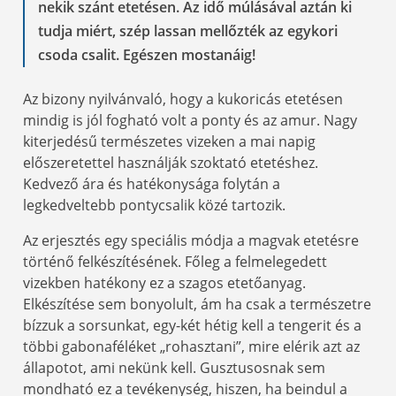
nekik szánt etetésen. Az idő múlásával aztán ki
tudja miért, szép lassan mellőzték az egykori
csoda csalit. Egészen mostanáig!
Az bizony nyilvánvaló, hogy a kukoricás etetésen
mindig is jól fogható volt a ponty és az amur. Nagy
kiterjedésű természetes vizeken a mai napig
előszeretettel használják szoktató etetéshez.
Kedvező ára és hatékonysága folytán a
legkedveltebb pontycsalik közé tartozik.
Az erjesztés egy speciális módja a magvak etetésre
történő felkészítésének. Főleg a felmelegedett
vizekben hatékony ez a szagos etetőanyag.
Elkészítése sem bonyolult, ám ha csak a természetre
bízzuk a sorsunkat, egy-két hétig kell a tengerit és a
többi gabonaféléket „rohasztani”, mire elérik azt az
állapotot, ami nekünk kell. Gusztusosnak sem
mondható ez a tevékenység, hiszen, ha beindul a