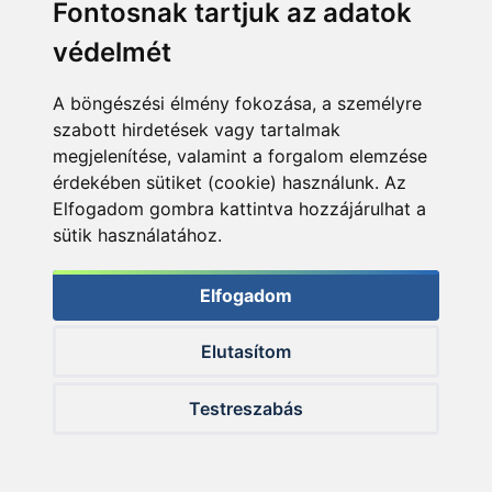
Fontosnak tartjuk az adatok
Azt hiszem, ez már a merítőben van
védelmét
Az éjféli vacsora szünete után úgy határoztunk
édesapámmal, hogy legyen akármennyire is
A böngészési élmény fokozása, a személyre
lehetetlen vállalkozás, megpróbáljuk megetetni a
szabott hirdetések vagy tartalmak
helyünket, hiszen azt a mennyiségű halat jó lenne
megjelenítése, valamint a forgalom elemzése
ott tartani a verseny egész ideje alatt. Aránylag
érdekében sütiket (cookie) használunk. Az
pontosan meg tudtuk ezt oldani, hiszen a dudaszó
Elfogadom gombra kattintva hozzájárulhat a
után azonnal jelentkeztek a kapások.
sütik használatához.
Elfogadom
Elutasítom
Testreszabás