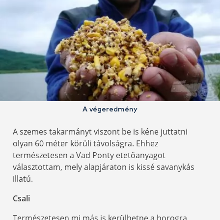
A végeredmény
A szemes takarmányt viszont be is kéne juttatni
olyan 60 méter körüli távolságra. Ehhez
természetesen a Vad Ponty etetőanyagot
választottam, mely alapjáraton is kissé savanykás
illatú.
Csali
Természetesen mi más is kerülhetne a horogra,