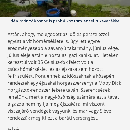
Idén már többször is próbálkoztam ezzel a keverékkel
Aztán, ahogy melegedett az idő és persze ezzel
együtt a víz hőmérséklete is, úgy lett egyre
eredményesebb a savanyú takarmány. Június vége,
július eleje aztán elhozta az igazi kánikulát. Heteken
keresztül volt 35 Celsius-fok felett volt a
csúcshőmérséklet, és az éjszaka sem hozott
felfrissülést. Pont ennek az időszaknak a közepén
rendeztek egy éjszakai horgászversenyt a Moby Dick
horgásztó-rendszer fekete taván. Szerencsések
lehetünk, mert a nagyközönség számára ezt a tavat
a gazda nem nyitja meg éjszakára, mi viszont
visszajáró vendégek vagyunk, és már vagy 5 éve
rendezzük meg itt ezt a baráti versengést.
Edzés