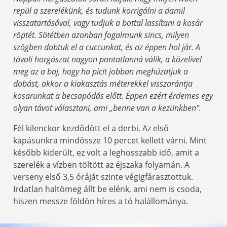
repül a szerelékünk, és tudunk korrigálni a damil
visszatartásával, vagy tudjuk a bottal lassítani a kosár
röptét. Sötétben azonban fogalmunk sincs, milyen
szögben dobtuk el a cuccunkat, és az éppen hol jár. A
távoli horgászat nagyon pontatlanná válik, a közelivel
meg az a baj, hogy ha picit jobban meghúzatjuk a
dobást, akkor a kiakasztás méterekkel visszarántja
kosarunkat a becsapódás előtt. Éppen ezért érdemes egy
olyan távot választani, ami „benne van a kezünkben”.
Fél kilenckor kezdődött el a derbi. Az első
kapásunkra mindössze 10 percet kellett várni. Mint
később kiderült, ez volt a leghosszabb idő, amit a
szerelék a vízben töltött az éjszaka folyamán. A
verseny első 3,5 óráját szinte végigfárasztottuk.
Irdatlan haltömeg állt be elénk, ami nem is csoda,
hiszen messze földön híres a tó halállománya.