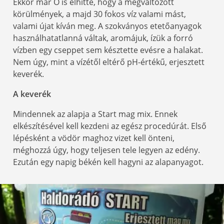
Ekkor már Ő is elhitte, hogy a megváltozott
körülmények, a majd 30 fokos víz valami mást,
valami újat kíván meg. A szokványos etetőanyagok
használhatatlanná váltak, aromájuk, ízük a forró
vízben egy cseppet sem késztette evésre a halakat.
Nem úgy, mint a vízétől eltérő pH-értékű, erjesztett
keverék.
A keverék
Mindennek az alapja a Start mag mix. Ennek
elkészítésével kell kezdeni az egész procedúrát. Első
lépésként a vödör maghoz vizet kell önteni,
méghozzá úgy, hogy teljesen tele legyen az edény.
Ezután egy napig békén kell hagyni az alapanyagot.