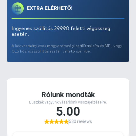
EXTRA ELÉRHETŐ!
Ingyenes szállítás 29990 feletti végösszeg
esetén.
A kedvezmény csak magyarországi szállítási cím és MPL vagy
GLS házhozszállítás esetén vehető igénybe.