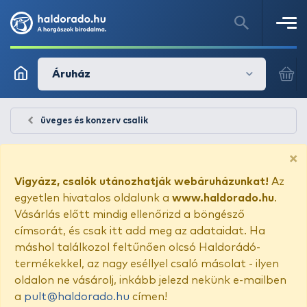
Áruház
üveges és konzerv csalik
×
Vigyázz, csalók utánozhatják webáruházunkat!
Az
egyetlen hivatalos oldalunk a
www.haldorado.hu
.
Vásárlás előtt mindig ellenőrizd a böngésző
címsorát, és csak itt add meg az adataidat. Ha
máshol találkozol feltűnően olcsó Haldorádó-
termékekkel, az nagy eséllyel csaló másolat - ilyen
oldalon ne vásárolj, inkább jelezd nekünk e-mailben
a
pult@haldorado.hu
címen!