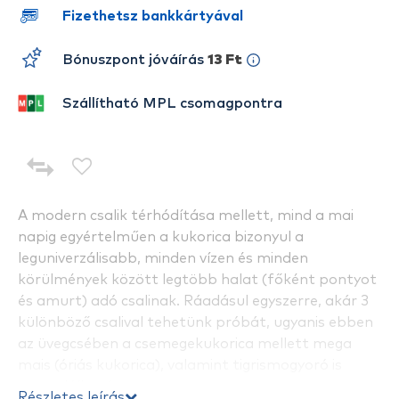
Fizethetsz bankkártyával
Bónuszpont jóváírás
13 Ft
Szállítható MPL csomagpontra
A modern csalik térhódítása mellett, mind a mai
napig egyértelműen a kukorica bizonyul a
leguniverzálisabb, minden vízen és minden
körülmények között legtöbb halat (főként pontyot
és amurt) adó csalinak. Ráadásul egyszerre, akár 3
különböző csalival tehetünk próbát, ugyanis ebben
az üvegcsében a csemegekukorica mellett mega
mais (óriás kukorica), valamint tigrismogyoró is
megtalálható.
Részletes leírás