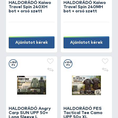
HALDORÁDÓ Kaiwo
HALDORÁDÓ Kaiwo
Travel Spin 240XH
Travel Spin 240MH
bot + orsó szett
bot + orsó szett
Ajánlatot kérek
Ajánlatot kérek
+150
+100
Ft
Ft
HALDORÁDÓ Angry
HALDORÁDÓ FES
Carp SUN UPF 50+
Tactical Tee Camo
Long Sleeve L
UPF 50+ XL