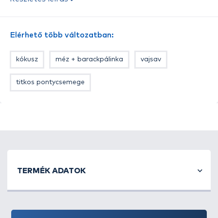
Kukorica Tuning ízváltozatok:
Amur Lamour, Kék
Villám, Magyar Betyár, Mézes Pálinka, Nagy Ponty,
Elérhető több változatban:
Vad Ponty, Vörös Démon, Pácolt – Dunai Kagyló,
Pácolt – Édes Ananász, Kókusz, N-Butyric Acid,
kókusz
méz + barackpálinka
vajsav
valamint két különlegesség a Fehér Amur, és a
Fehér Eper.
titkos pontycsemege
TERMÉK ADATOK