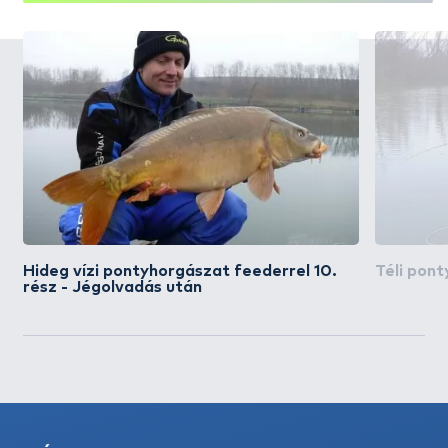
Hideg vízi pontyhorgászat feederrel 10.
Téli pon
rész - Jégolvadás után