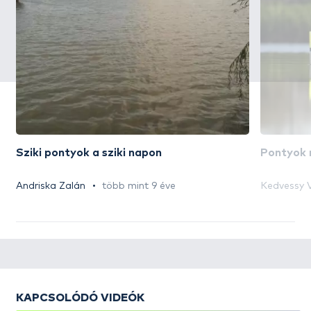
Sziki pontyok a sziki napon
Pontyok 
Andriska Zalán
több mint 9 éve
Kedvessy V
KAPCSOLÓDÓ VIDEÓK