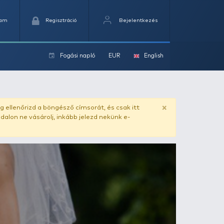
Kedvencek
Kosaram
Regisztráció
Fogási na
ok
ado.hu
. Vásárlás előtt mindig ellenőrizd a böngésző címs
yel csaló másolat - ilyen oldalon ne vásárolj, inkább jel