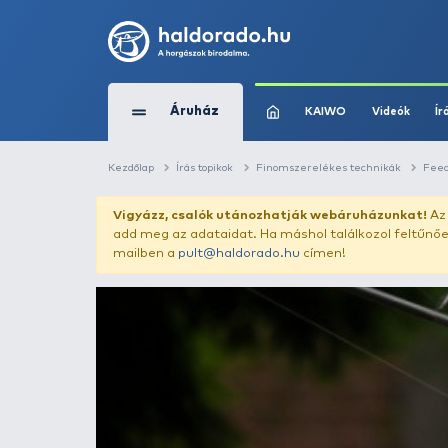
Áruház
KAIWO
Kezdőlap
Írás topikok
Finomszerelékes t
Vigyázz, csalók utánozhatják webár
add meg az adataidat. Ha máshol találk
mailben a
pult@haldorado.hu
címen!