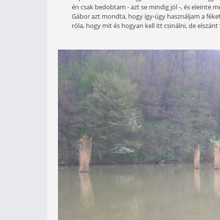
Telt-múlt az idő és nagyobb lányké
hobbija a horgászat volt. Gyönyörű
kaptam feleleveníteni gyerekkorom e