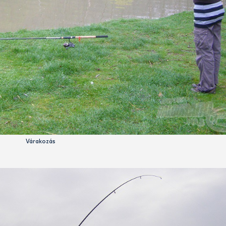
 -, és eleinte még beakasztani se nagyon tudtam, csak esetleg
náljam a féket, annál a pontnál át is adtam neki a botot. T
inálni, de elszánt voltam egy türelmes tanárral az oldalamon.