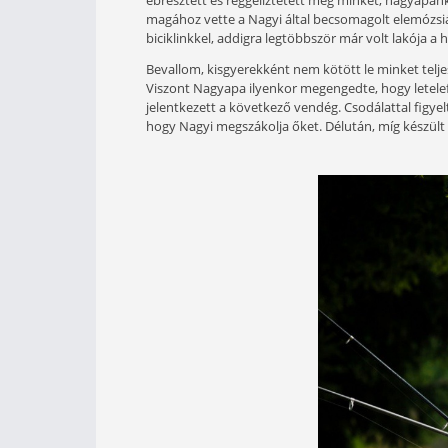
Mondják, horgászfeleségnek len
szólni, nem tud aludni, de nem 
Végül holtfáradtan, nem túl kív
a feleséget is lázba hozzák az ef
Bogácson kezdődött minden. Öcsémm
ébresztett és reggeliztetett meg min
magához vette a Nagyi által becsomag
biciklinkkel, addigra legtöbbször már
Bevallom, kisgyerekként nem kötött 
Viszont Nagyapa ilyenkor megengedt
jelentkezett a következő vendég. Cs
hogy Nagyi megszákolja őket. Délután