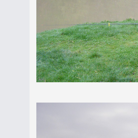
én csak bedobtam - azt se mindig jól
Gábor azt mondta, hogy így-úgy hasz
róla, hogy mit és hogyan kell itt cs