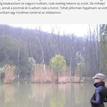
Az esküvőnk
nt valahogy elkerült a pecázás vágya. Egy nap azonban megi
 tavakhoz járt, én meg persze mindenfelé szívesen mentem v
mlékeit. Egy baj volt: nem igazán mertem gilisztát, csontit é