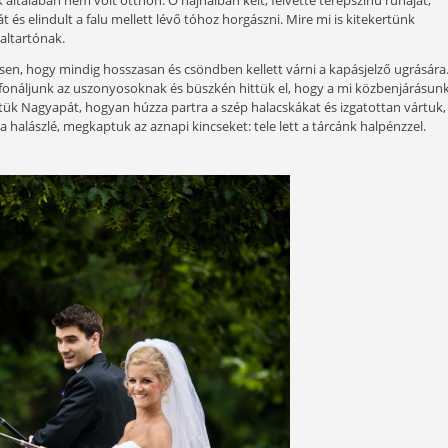
ni nem könnyű. A férj hosszabb-rövidebb időre eltűnik, el
a neje, hanem sok-sok vicces nevű csali és a nyálkás testű
ánatos állapotban jön haza és alszik. Igen, ez valóban nem
féle őrültségek.
el rengeteg időt töltöttünk ott, nagyszüleink nyaralójáb
ket, nagyapánk általában nem volt otthon. Ő hajnalban kelt, 
olt elemózsiát és elindult a falu mellett lévő tóhoz horgászn
 volt lakója a haltartónak.
le minket teljesen, hogy mindig hosszasan és csöndben kellet
e, hogy letelefonáljunk az uszonyosoknak és büszkén hittü
odálattal figyeltük Nagyapát, hogyan húzza partra a szép hal
, míg készült a halászlé, megkaptuk az aznapi kincseket: tele