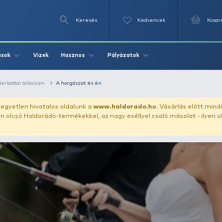
Keresés
Videók
Vizek
Írások
Hasznos
Pályázat
echnikák
Feederbottal állóvízen
A horgászat és én
uházunkat!
Az egyetlen hivatalos oldalunk a
www.haldor
ozol feltűnően olcsó Haldorádó-termékekkel, az nagy eséll