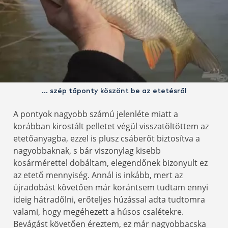
… szép tőponty köszönt be az etetésről
A pontyok nagyobb számú jelenléte miatt a
korábban kirostált pelletet végül visszatöltöttem az
etetőanyagba, ezzel is plusz csáberőt biztosítva a
nagyobbaknak, s bár viszonylag kisebb
kosármérettel dobáltam, elegendőnek bizonyult ez
az etető mennyiség. Annál is inkább, mert az
újradobást követően már korántsem tudtam ennyi
ideig hátradőlni, erőteljes húzással adta tudtomra
valami, hogy megéhezett a húsos csalétekre.
Bevágást követően éreztem, ez már nagyobbacska