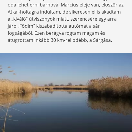
oda lehet érni bárhová. Március eleje van, először az
Atkai-holtágra indultam, de sikeresen el is akadtam
a „kiváló” útviszonyok miatt, szerencsére egy arra
járó „Fődim” kiszabadította autómat a sár
fogságából. Ezen berágva fogtam magam és
átugrottam inkább 30 km-rel odébb, a Sárgása.