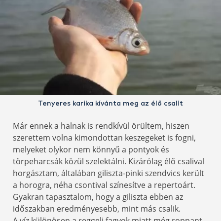
Tenyeres karika kívánta meg az élő csalit
Már ennek a halnak is rendkívül örültem, hiszen
szerettem volna kimondottan keszegeket is fogni,
melyeket olykor nem könnyű a pontyok és
törpeharcsák közül szelektálni. Kizárólag élő csalival
horgásztam, általában giliszta-pinki szendvics került
a horogra, néha csontival színesítve a repertoárt.
Gyakran tapasztalom, hogy a giliszta ebben az
időszakban eredményesebb, mint más csalik.
A víz különösen a reggeli fagyok miatt még roppant