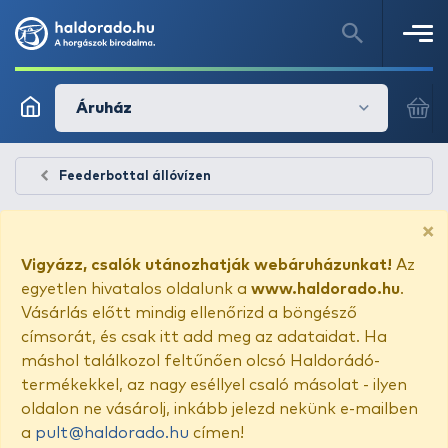
Áruház
Feederbottal állóvízen
×
Vigyázz, csalók utánozhatják webáruházunkat!
Az
egyetlen hivatalos oldalunk a
www.haldorado.hu
.
Vásárlás előtt mindig ellenőrizd a böngésző
címsorát, és csak itt add meg az adataidat. Ha
máshol találkozol feltűnően olcsó Haldorádó-
termékekkel, az nagy eséllyel csaló másolat - ilyen
oldalon ne vásárolj, inkább jelezd nekünk e-mailben
a
pult@haldorado.hu
címen!