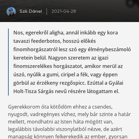
Szili Dániel
2021-04-28
Nos, egerekről aligha, annál inkább egy kora
tavaszi feederbotos, hosszú előkés
finomhorgászatról lesz szó egy élménybeszámoló
keretein belül. Nagyon szeretem az igazi
finomszerelékes horgászatot, amikor merül az
úszó, nyúlik a gumi, ciripel a fék, vagy éppen
görbül az érzékeny rezgőspicc. Ezúttal a Gyálai
Holt-Tisza Sárgás nevű részére látogattam el.
Gyerekkorom óta kötődöm ehhez a csendes,
nyugodt, vadregényes vízhez, mely bár szinte a határ
mellett, mondhatni az Isten háta mögött van,
legalábbis távolabbi viszonylatból nézve, de azért
manapság könnyen felkerekedik az ember, gyorsan