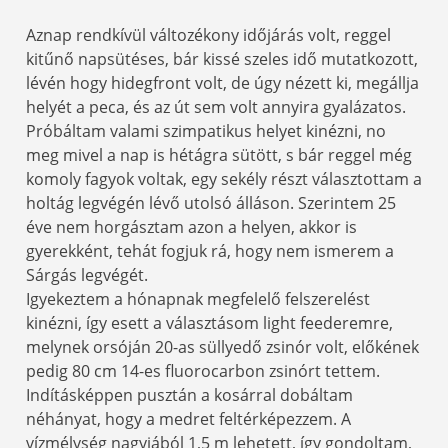
Aznap rendkívül változékony időjárás volt, reggel
kitűnő napsütéses, bár kissé szeles idő mutatkozott,
lévén hogy hidegfront volt, de úgy nézett ki, megállja
helyét a peca, és az út sem volt annyira gyalázatos.
Próbáltam valami szimpatikus helyet kinézni, no
meg mivel a nap is hétágra sütött, s bár reggel még
komoly fagyok voltak, egy sekély részt választottam a
holtág legvégén lévő utolsó álláson. Szerintem 25
éve nem horgásztam azon a helyen, akkor is
gyerekként, tehát fogjuk rá, hogy nem ismerem a
Sárgás legvégét.
Igyekeztem a hónapnak megfelelő felszerelést
kinézni, így esett a választásom light feederemre,
melynek orsóján 20-as süllyedő zsinór volt, előkének
pedig 80 cm 14-es fluorocarbon zsinórt tettem.
Indításképpen pusztán a kosárral dobáltam
néhányat, hogy a medret feltérképezzem. A
vízmélység nagyjából 1,5 m lehetett, így gondoltam,