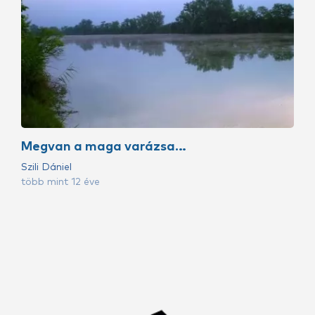
Megvan a maga varázsa…
Szili Dániel
több mint 12 éve