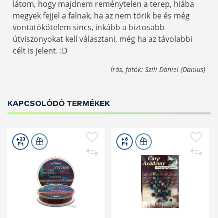
látom, hogy majdnem reménytelen a terep, hiába
megyek fejjel a falnak, ha az nem törik be és még
vontatókötelem sincs, inkább a biztosabb
útviszonyokat kell választani, még ha az távolabbi
célt is jelent. :D
Írás, fotók: Szili Dániel (Danius)
KAPCSOLÓDÓ TERMÉKEK
+23
+6
Ft
Ft