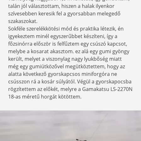
talán jól választottam, hiszen a halak ilyenkor
szívesebben keresik fel a gyorsabban melegedő
szakaszokat.
Sokféle szerelékkötési mód és praktika létezik, én
igyekeztem minél egyszerűbbet készíteni, így a
főzsinórra először is felfűztem egy csúszó kapcsot,
melybe a kosarat akasztom. ez alá egy gumi gyöngy
került, melyet a viszonylag nagy lyukbőség miatt
még egy gumiütközővel megütköztettem, hogy az
alatta következő gyorskapcsos miniforgóra ne
csússzon rá a kosár súlyától. Végül a gyorskapocsba
rögzítettem az előkét, melyre a Gamakatsu LS-2270N
18-as méretű horgát kötöttem.