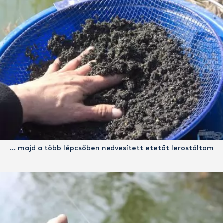
… majd a több lépcsőben nedvesített etetőt lerostáltam