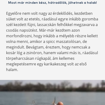
Most már minden kész, hátradőlök, jöhetnek a halak!
Egyelőre nem volt nagy az érdeklődés, kezdetben
süket volt az etetés, ráadásul egyre inkább goromba
szél kezdett fújni, lassacskán felhőkkel megzavarva a
csodás napsütést. Már-már kezdtem azon
morfondírozni, hogy inkább a mélyebb részre kellett
volna menni, amikor a spicc maszatolósan, de
megindult. Bevágtam, éreztem, hogy nemcsak a
kosár lóg a zsinóron, hanem valami más is, ráadásul
törpeharcsásan rúgkapál, ám kellemes
meglepetésemre egy karikakeszeg volt az első
halam.