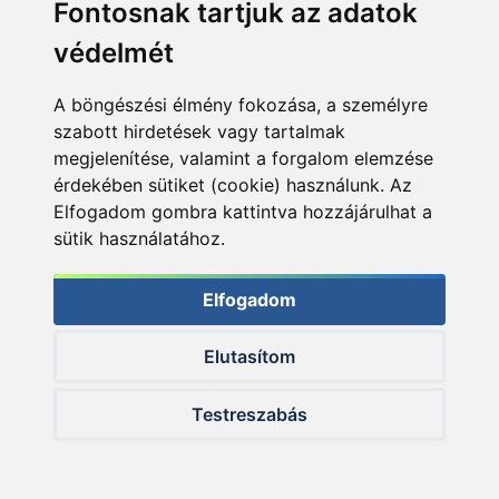
Fontosnak tartjuk az adatok
Áruház
védelmét
Videók
A böngészési élmény fokozása, a személyre
szabott hirdetések vagy tartalmak
Írások
megjelenítése, valamint a forgalom elemzése
érdekében sütiket (cookie) használunk. Az
Vizek
Elfogadom gombra kattintva hozzájárulhat a
sütik használatához.
Termékösszehasonlítás
Elfogadom
Elutasítom
Nyitvatartás:
H-P: 8:00-17:00
Testreszabás
Sz: 8:00 - 12:00
Telefon:
+36 20 945 7758