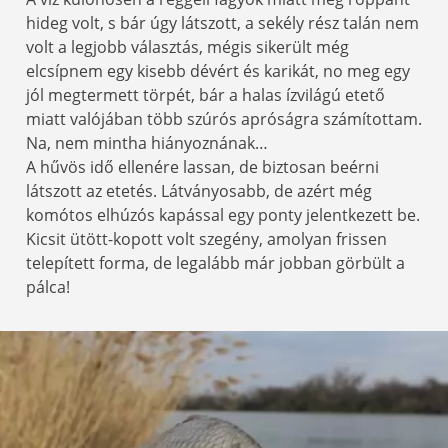
hideg volt, s bár úgy látszott, a sekély rész talán nem
volt a legjobb választás, mégis sikerült még
elcsípnem egy kisebb dévért és karikát, no meg egy
jól megtermett törpét, bár a halas ízvilágú etető
miatt valójában több szúrós apróságra számítottam.
Na, nem mintha hiányoznának…
A hűvös idő ellenére lassan, de biztosan beérni
látszott az etetés. Látványosabb, de azért még
komótos elhúzós kapással egy ponty jelentkezett be.
Kicsit ütött-kopott volt szegény, amolyan frissen
telepített forma, de legalább már jobban görbült a
pálca!