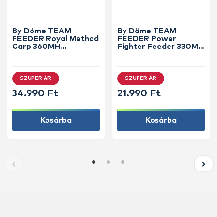
By Döme TEAM
By Döme TEAM
FEEDER Royal Method
FEEDER Power
Carp 360MH
Fighter Feeder 330M
horgászbot +
horgászbot +
Dobókesztyű ujj
Dobókesztyű ujj
SZUPER ÁR
SZUPER ÁR
34.990 Ft
21.990 Ft
Kosárba
Kosárba