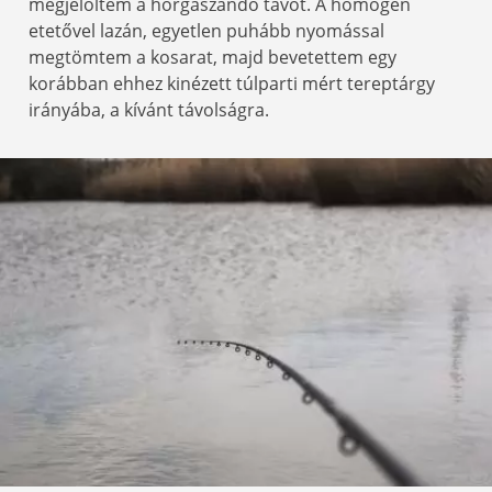
megjelöltem a horgászandó távot. A homogén
etetővel lazán, egyetlen puhább nyomással
megtömtem a kosarat, majd bevetettem egy
korábban ehhez kinézett túlparti mért tereptárgy
irányába, a kívánt távolságra.