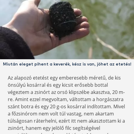
Miután eleget pihent a keverék, kész is van, jöhet az etetés!
Az alapozó etetést egy emberesebb méretű, de kis
önsúlyú kosárral és egy kicsit erősebb bottal
végeztem a zsinórt az orsó klipszébe akasztva, 20 m-
re. Amint ezzel megvoltam, váltottam a horgászatra
szánt botra és egy 20 g-os kosárral indítottam. Mivel
a főzsinórom nem volt túl vastag, nem akartam
túlságosan ráterhelni, ezért itt nem akasztottam ki a
zsinórt, hanem egy jelölő filc segítségével