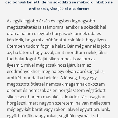
csalódnunk kellett, de ha sokadikra se működik, inkább ne
erőltessük, viseljük el a kudarcot
Az egyik legjobb érzés és egyben legnagyobb
megtiszteltetés is számomra, amikor a sokadik hal
után a nálam öregebb horgászok jönnek oda és
kérdezik, hogy mi a búbánatot csinálok, hogy ilyen
ütemben tudom fogni a halat. Bár még ennél is jobb
az, ha látom, hogy azzal, amit mondtam nekik, ők is
tud halat fogni. Saját sikeremnek is vallom az
ilyesmit, mivel mégiscsak hozzájárultam az
eredményeikhez, még ha egy olyan aprósággal is,
ami két mondatba belefér. A lényeg, hogy egy
megosztott ötlettel nemcsak magamnak okoztam
örömet és nemcsak az én horgászatom végződött
sikeresen, hanem másoké is. Imádok társaságban
horgászni, mert nagyon szeretem, ha van mellettem
még egy-két barát vagy rokon, akivel együtt örülünk,
együtt törjük az agyunkat, segítjük egymást stb…