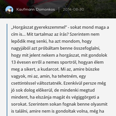
Kaufmann Domonkos
2014-08-30
„Horgászat gyerekszemmel” - sokat mond maga a
cím is… Mit tartalmaz az írás? Szerintem nem
lepődik meg senki, ha azt mondom, hogy
nagyjából azt próbáltam benne összefoglalni,
hogy mit jelent nekem a horgászat, mit gondolok
13 évesen erről a nemes sportról, hogyan élem
meg a sikert, a kudarcot. Mi az, amire büszke
vagyok, mi az, amin, ha tehetném, egy
csettintéssel változtatnék. Ezenkívül persze még
jó sok dolog előkerül, de mindenki megtud
mindent, ha elszánja magát és végiggörgeti a
sorokat. Szerintem sokan fognak benne olyasmit
is találni, amire nem is gondoltak volna, még ha