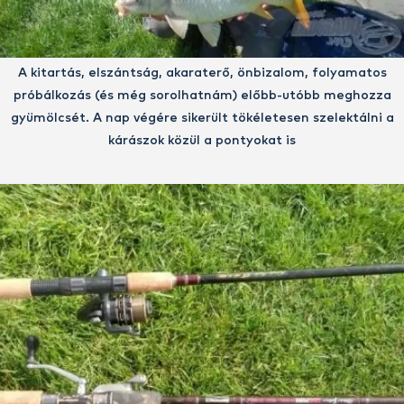
A kitartás, elszántság, akaraterő, önbizalom, folyamatos
próbálkozás (és még sorolhatnám) előbb-utóbb meghozza
gyümölcsét. A nap végére sikerült tökéletesen szelektálni a
kárászok közül a pontyokat is