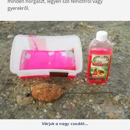
minden horgászt, legyen szó felnőttről vagy
gyerekről.
Várjuk a nagy csodát…