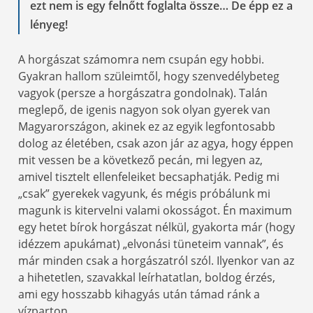
ezt nem is egy felnőtt foglalta össze… De épp ez a
lényeg!
A horgászat számomra nem csupán egy hobbi.
Gyakran hallom szüleimtől, hogy szenvedélybeteg
vagyok (persze a horgászatra gondolnak). Talán
meglepő, de igenis nagyon sok olyan gyerek van
Magyarországon, akinek ez az egyik legfontosabb
dolog az életében, csak azon jár az agya, hogy éppen
mit vessen be a következő pecán, mi legyen az,
amivel tisztelt ellenfeleiket becsaphatják. Pedig mi
„csak” gyerekek vagyunk, és mégis próbálunk mi
magunk is kitervelni valami okosságot. Én maximum
egy hetet bírok horgászat nélkül, gyakorta már (hogy
idézzem apukámat) „elvonási tüneteim vannak”, és
már minden csak a horgászatról szól. Ilyenkor van az
a hihetetlen, szavakkal leírhatatlan, boldog érzés,
ami egy hosszabb kihagyás után támad ránk a
vízparton.