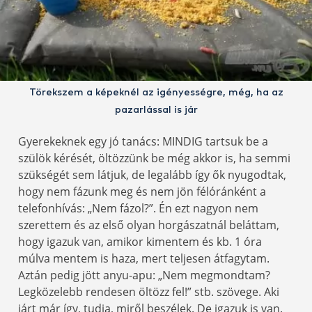
Törekszem a képeknél az igényességre, még, ha az
pazarlással is jár
Gyerekeknek egy jó tanács: MINDIG tartsuk be a
szülök kérését, öltözzünk be még akkor is, ha semmi
szükségét sem látjuk, de legalább így ők nyugodtak,
hogy nem fázunk meg és nem jön félóránként a
telefonhívás: „Nem fázol?”. Én ezt nagyon nem
szerettem és az első olyan horgászatnál beláttam,
hogy igazuk van, amikor kimentem és kb. 1 óra
múlva mentem is haza, mert teljesen átfagytam.
Aztán pedig jött anyu-apu: „Nem megmondtam?
Legközelebb rendesen öltözz fel!” stb. szövege. Aki
járt már így, tudja, miről beszélek. De igazuk is van.