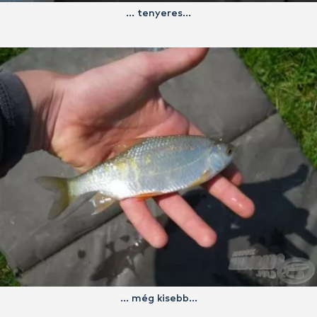
… tenyeres…
… még kisebb…