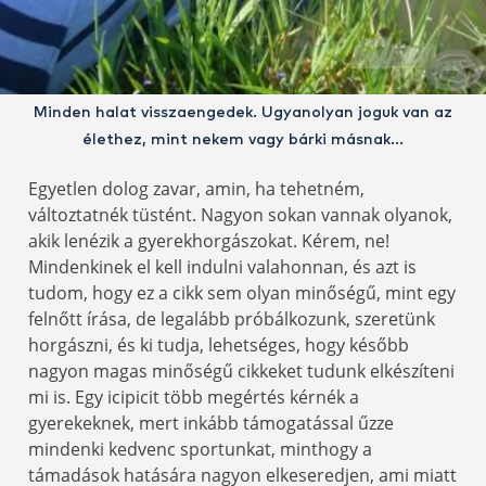
Minden halat visszaengedek. Ugyanolyan joguk van az
élethez, mint nekem vagy bárki másnak…
Egyetlen dolog zavar, amin, ha tehetném,
változtatnék tüstént. Nagyon sokan vannak olyanok,
akik lenézik a gyerekhorgászokat. Kérem, ne!
Mindenkinek el kell indulni valahonnan, és azt is
tudom, hogy ez a cikk sem olyan minőségű, mint egy
felnőtt írása, de legalább próbálkozunk, szeretünk
horgászni, és ki tudja, lehetséges, hogy később
nagyon magas minőségű cikkeket tudunk elkészíteni
mi is. Egy icipicit több megértés kérnék a
gyerekeknek, mert inkább támogatással űzze
mindenki kedvenc sportunkat, minthogy a
támadások hatására nagyon elkeseredjen, ami miatt