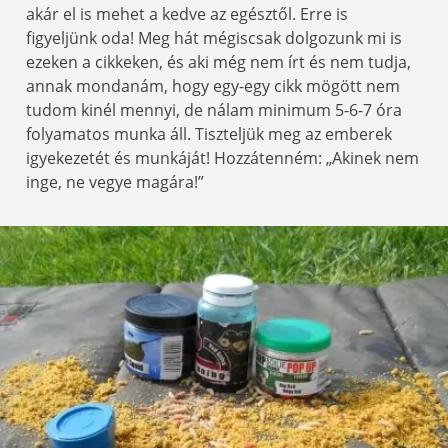
akár el is mehet a kedve az egésztől. Erre is
figyeljünk oda! Meg hát mégiscsak dolgozunk mi is
ezeken a cikkeken, és aki még nem írt és nem tudja,
annak mondanám, hogy egy-egy cikk mögött nem
tudom kinél mennyi, de nálam minimum 5-6-7 óra
folyamatos munka áll. Tiszteljük meg az emberek
igyekezetét és munkáját! Hozzátenném: „Akinek nem
inge, ne vegye magára!”