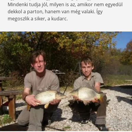
Mindenki tudja jól, milyen is az, amikor nem egyedül
dekkol a parton, hanem van még valaki. Így
megoszlik a siker, a kudarc.