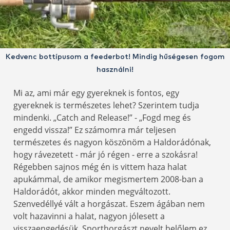
Kedvenc bottípusom a feederbot! Mindig hűségesen fogom
használni!
Mi az, ami már egy gyereknek is fontos, egy
gyereknek is természetes lehet? Szerintem tudja
mindenki. „Catch and Release!” - „Fogd meg és
engedd vissza!” Ez számomra már teljesen
természetes és nagyon köszönöm a Haldorádónak,
hogy rávezetett - már jó régen - erre a szokásra!
Régebben sajnos még én is vittem haza halat
apukámmal, de amikor megismertem 2008-ban a
Haldorádót, akkor minden megváltozott.
Szenvedéllyé vált a horgászat. Eszem ágában nem
volt hazavinni a halat, nagyon jólesett a
visszaengedésük. Sporthorgászt nevelt belőlem ez