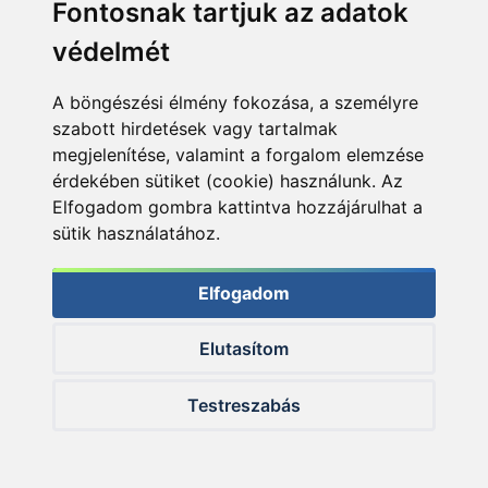
Fontosnak tartjuk az adatok
védelmét
A böngészési élmény fokozása, a személyre
szabott hirdetések vagy tartalmak
HALDORÁDÓ Pellet
megjelenítése, valamint a forgalom elemzése
Feeder 25 g - 2 db
érdekében sütiket (cookie) használunk. Az
Elfogadom gombra kattintva hozzájárulhat a
1.990 Ft
sütik használatához.
Kosárba
Elfogadom
Elutasítom
Testreszabás
KAPCSOLÓDÓ ÍRÁSOK