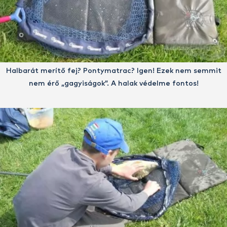
Halbarát merítő fej? Pontymatrac? Igen! Ezek nem semmit
nem érő „gagyiságok”. A halak védelme fontos!