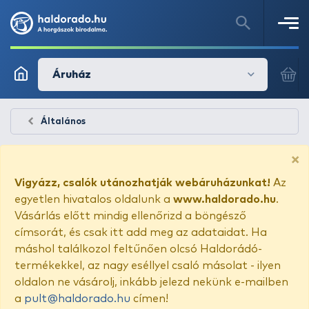
Áruház
Általános
×
Vigyázz, csalók utánozhatják webáruházunkat!
Az
egyetlen hivatalos oldalunk a
www.haldorado.hu
.
Vásárlás előtt mindig ellenőrizd a böngésző
címsorát, és csak itt add meg az adataidat. Ha
máshol találkozol feltűnően olcsó Haldorádó-
termékekkel, az nagy eséllyel csaló másolat - ilyen
oldalon ne vásárolj, inkább jelezd nekünk e-mailben
a
pult@haldorado.hu
címen!