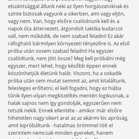
elszántsággal állunk neki az ilyen horgászatoknak és
szinte biztosak vagyunk a sikerben, ami vagy eljön,
vagy nem. Van, hogy elsőre csalódnunk kell és a
napok óta áttervezett, átgondolt taktika kudarcot
vall, nem működik, de nem szabad feladni! Ez akár
ráfogható bármilyen környezeti tényezőre is. Az első
próba után sosem szabad feladni! Ha egyszer
csalódtunk, nem jött össze? Meg kell próbálni még
egyszer, mert lehet, hogy később éppen ennek
köszönhetjük életünk halát. Viszont, ha a sokadik
próba után sem mutat semmit az, amit kitaláltunk,
felesleges erőltetni, el kell fogadni, hogy ez hiába
tűnik ilyen-olyan megközelítés mentén logikusnak, a
halak sajnos nem így gondolják, egyszerűen nem
tetszik nekik. Ennek ellentéte - amikor már elsőre
hihetetlen nagy sikert arat az az akármi kis apróság,
amit kipróbáltunk - hatalmas örömmel tölt el
szerintem nemcsak minden gyereket, hanem