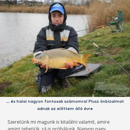
… és halai nagyon fontosak számomra! Plusz önbizalmat
adnak az előttem álló évre
Szeretünk mi magunk is kitalálni valamit, amire
amint tehetjük, rá is próbálunk. Nagyon nagy