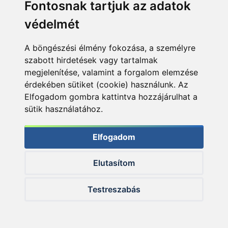
Fontosnak tartjuk az adatok
védelmét
A böngészési élmény fokozása, a személyre
Ajánlatot kérek
Ajánlatot kérek
szabott hirdetések vagy tartalmak
megjelenítése, valamint a forgalom elemzése
érdekében sütiket (cookie) használunk. Az
Elfogadom gombra kattintva hozzájárulhat a
sütik használatához.
Elfogadom
KIEMELT AJÁNLATOK
Elutasítom
+300
+350
Testreszabás
Ft
Ft