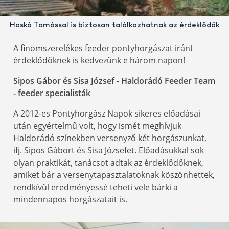
Haskó Tamással is biztosan találkozhatnak az érdeklődők
A finomszerelékes feeder pontyhorgászat iránt
érdeklődőknek is kedvezünk e három napon!
Sipos Gábor és Sisa József - Haldorádó Feeder Team
- feeder specialisták
A 2012-es Pontyhorgász Napok sikeres előadásai
után egyértelmű volt, hogy ismét meghívjuk
Haldorádó színekben versenyző két horgászunkat,
ifj. Sipos Gábort és Sisa Józsefet. Előadásukkal sok
olyan praktikát, tanácsot adtak az érdeklődőknek,
amiket bár a versenytapasztalatoknak köszönhettek,
rendkívül eredményessé teheti vele bárki a
mindennapos horgászatait is.