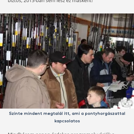
biztos, 2013-ban sem lesz ez másként!
Szinte mindent megtalál itt, ami a pontyhorgászattal
kapcsolatos