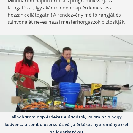
Mindhárom napon érdekes programok várják a
látogatókat, így akár minden nap érdemes lesz
hozzánk ellátogatni! A rendezvény méltó rangját és
színvonalát neves hazai mesterhorgászok biztosítják.
Mindhárom nap érdekes előadások, valamint a nagy
kedvenc, a tombolasorsolás várja értékes nyereményekkel
az ideérkezőket