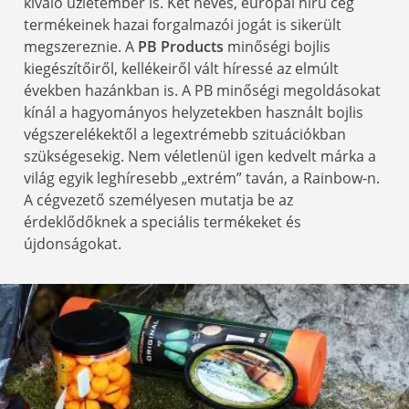
kiváló üzletember is. Két neves, európai hírű cég
termékeinek hazai forgalmazói jogát is sikerült
megszereznie. A
PB Products
minőségi bojlis
kiegészítőiről, kellékeiről vált híressé az elmúlt
években hazánkban is. A PB minőségi megoldásokat
kínál a hagyományos helyzetekben használt bojlis
végszerelékektől a legextrémebb szituációkban
szükségesekig. Nem véletlenül igen kedvelt márka a
világ egyik leghíresebb „extrém” taván, a Rainbow-n.
A cégvezető személyesen mutatja be az
érdeklődőknek a speciális termékeket és
újdonságokat.