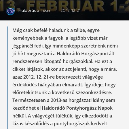
Haldorádó Team
2012-12-21
Még csak befelé haladunk a télbe, egyre
keményebbek a fagyok, a legtöbb vizet már
jégpáncél fedi, így mindenképp szeretnénk némi
jó hírt megosztani a Haldorádó Horgászportált
rendszeresen látogató horgászokkal. Ha ezt a
cikket látjátok, akkor az azt jelenti, hogy a mára,
azaz 2012. 12. 21-re betervezett világvége
érdeklődés hiányában elmaradt. Így ideje, hogy
előretekintsünk a következő szezonkezdésre.
Természetesen a 2013-as horgászati idény sem
kezdődhet el Haldorádó Pontyhorgász Napok
nélkül. A világvégét túléltük, így elkezdődött a
lázas készülődés a pontyhorgászok kedvelt