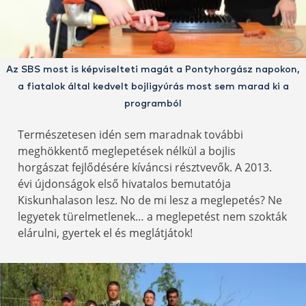
Az SBS most is képviselteti magát a Pontyhorgász napokon,
a fiatalok által kedvelt bojligyúrás most sem marad ki a
programból
Természetesen idén sem maradnak további
meghökkentő meglepetések nélkül a bojlis
horgászat fejlődésére kíváncsi résztvevők. A 2013.
évi újdonságok első hivatalos bemutatója
Kiskunhalason lesz. No de mi lesz a meglepetés? Ne
legyetek türelmetlenek… a meglepetést nem szokták
elárulni, gyertek el és meglátjátok!