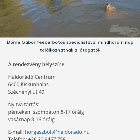
Döme Gábor feederbotos specialistával mindhárom nap
találkozhatnak a látogatók
A rendezvény helyszíne
Haldorádó Centrum
6400 Kiskunhalas
Széchenyi út 49.
Nyitva tartás:
pénteken, szombaton 8-17 óráig
vasárnap 8-16 óráig
E-mail:
horgaszbolt@haldorado.hu
Telefon: +36 20 9457 758