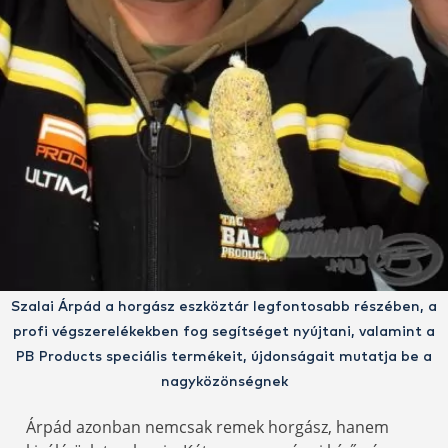
Szalai Árpád a horgász eszköztár legfontosabb részében, a
profi végszerelékekben fog segítséget nyújtani, valamint a
PB Products speciális termékeit, újdonságait mutatja be a
nagyközönségnek
Árpád azonban nemcsak remek horgász, hanem