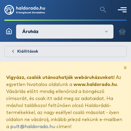
Áruház
Kiállítások
×
Vigyázz, csalók utánozhatják webáruházunkat!
Az
egyetlen hivatalos oldalunk a
www.haldorado.hu
.
Vásárlás előtt mindig ellenőrizd a böngésző
címsorát, és csak itt add meg az adataidat. Ha
máshol találkozol feltűnően olcsó Haldorádó-
termékekkel, az nagy eséllyel csaló másolat - ilyen
oldalon ne vásárolj, inkább jelezd nekünk e-mailben
a
pult@haldorado.hu
címen!