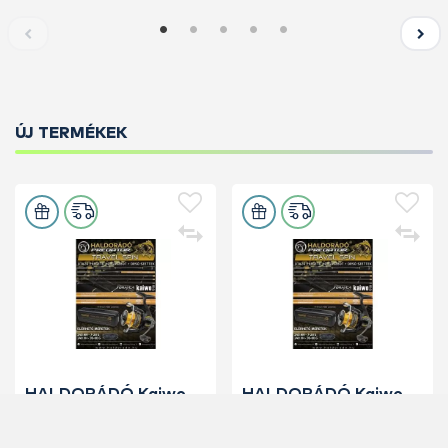
ÚJ TERMÉKEK
HALDORÁDÓ Kaiwo
HALDORÁDÓ Kaiwo
Travel Spin 240XH bot
Travel Spin 240MH
+ orsó szett
bot + orsó szett