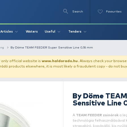
Se
O
Videos
Waters
Articles
Useful
Tend
il for feeder fishing
By Döme TEAM FEEDER Super Sensitive Li
our store!
Our only official website is
www.haldorado.h
ly cheap Haldorádó products elsewhere, it is most likely a