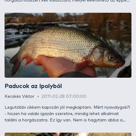
horgászmódszert kell választani, mellyel elkerülhető az éppen
tilalom alatt álló, ívó halak megfogása.” A legegyszerűbb
megoldás, ha ilyenkor nem a ragadozókat vesszük üldözőbe.
Azért egy vérbeli pergető horgásznak hosszú távon nem
csillapíthatja szomját az egy helyben ücsörgés. Mondhatjuk,
hogy éppen sügérre horgászunk, miközben tudjuk jól, nem
lehet olyan pici csalit felkínálni, amire a csuka ne vágna oda.
Lehet feszegetni a nem éppen egyértelmű szabályokat, lehet
kiskapukat keresni… én ilyenkor inkább túrázom, sétálgatok
kint a természetben.
Paducok az Ipolyból
Kecskés Viktor
2011-02-28 07:00:00
Legutóbbi cikkem kapcsán jól megkaptam. Mért nyavalygok?!
- hiszen ha valaki igazán szeretne, mindig lehet alkalmat
találni a horgászatra. Ez így van. Nem is hagytam abba a
horgászatot, csak kicsit más vizekre eveztem. A megszokottól
eltérően most nem is a ragadozó halak lesznek a