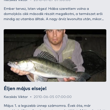
Kecskés Viktor
2010-07-27 07:00:00
Ember tervez, Isten végez! Hiába szerettem volna a
domolykós cikk második részét megalkotni, a természet erői
mindig az utamba álltak. A nagy árvíz levonulta után, mikor
végre a vízállás megközelítette a bűvös 100 centimétert,
felcsillant a remény és hívtam Géza cimborámat, hogy ha ráér
a hétvégén, megtámadhatjuk a folyót. Mire ő visszakérdezett:
„Nem hallgatod a híreket? Ma ismét harmadfokú az
árvízkészültség.” Megnéztem a vízállást: 1 nap alatt 2,5
métert emelkedett az Ipoly. Esetleg homokzsákot pakolni
mehetünk, a horgászattal még egy jó darabig várni kell…!
Éljen május elseje!
Kecskés Viktor
2010-06-05 07:00:00
Május 1. a legszebb ünnep számomra. Évek óta, már