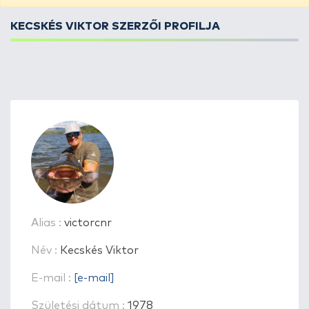
KECSKÉS VIKTOR SZERZŐI PROFILJA
Alias :
victorcnr
Név :
Kecskés Viktor
E-mail :
[e-mail]
Születési dátum :
1978