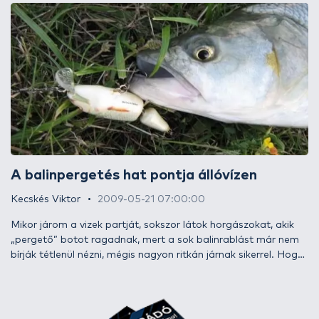
mindenképpen szerettem volna eljutni legalább 1-1 napra
legyezni, illetve pergetni. Egy munkahelyi beszélgetés
alkalmával szóba került a horgászat, a szép környezet.
Munkatársam ugyan már régóta nem horgászik, egészen más
hobbija van, amit szívesen kipróbálna a vízparton. Ez nem
más, mint a fotózás. Pont kapóra jött, hiszen eddigi képeim
nem éppen „művészire” sikeredtek. Már csak az időpontot
kellett egyeztetni, és nekivághattunk első közös
kalandunknak…
A balinpergetés hat pontja állóvízen
Kecskés Viktor
2009-05-21 07:00:00
Mikor járom a vizek partját, sokszor látok horgászokat, akik
„pergető” botot ragadnak, mert a sok balinrablást már nem
bírják tétlenül nézni, mégis nagyon ritkán járnak sikerrel. Hogy
miért? A válasz egyszerűnek tűnhet: mert az őn túl rafinált…én
nem szeretném ilyen rövidre zárni ezt a választ, sőt meg is
cáfolnám, bizony vannak olyan esetek, mikor „őnnagysága”
mindenre rávág, ami él és mozog, bár ez valóban ritka, és nem