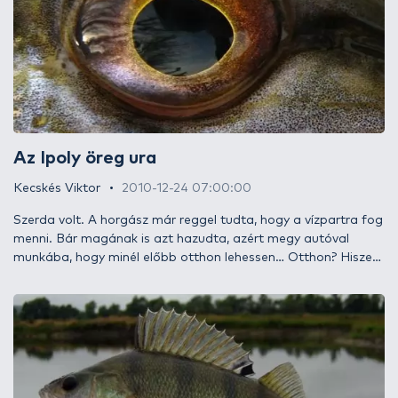
a jég végleg lecsukná a sorompót a pergetés előtt,
megpróbálunk minden percet kihasználni a vizek partján, amit
horgászattal tölthetünk - legyen eső, hó vagy akár fagy.
Az Ipoly öreg ura
Kecskés Viktor
2010-12-24 07:00:00
Szerda volt. A horgász már reggel tudta, hogy a vízpartra fog
menni. Bár magának is azt hazudta, azért megy autóval
munkába, hogy minél előbb otthon lehessen… Otthon? Hiszen
a vízpart az ő otthona, ott érzi magát igazából elemében.
Ott tudja kiengedni magából a hétköznapokon felgyűlt
feszültséget. Ott tud újjászületni. Hazaérve gyorsan öltözni
kezdett, ilyenkor nem csak ruhát cserét, kicsit átvedlett
átlagemberből igazi horgásszá. Mostanában nem sok
szerencséje volt, mégis bízott a folyóban és az évek alatt
összegyűjtött tapasztalatban.