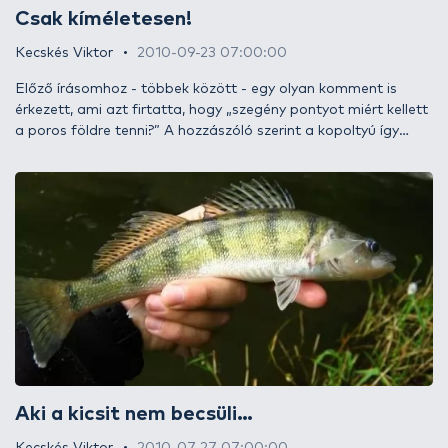
Csak kíméletesen!
Kecskés Viktor
2010-09-23 07:00:00
Előző írásomhoz - többek között - egy olyan komment is
érkezett, ami azt firtatta, hogy „szegény pontyot miért kellett
a poros földre tenni?” A hozzászóló szerint a kopoltyú így
szennyeződhet, ami akár a hal pusztulásához is vezethet,
ezért minden halnak - még a kárászoknak is - a matracon a
helye, és mindegyiknek fertőtleníteni kellene a száját…
„TESSÉK VIGYÁZNI AZ ÖSSZES HALFAJRA ÉS ÓVJÁK MEG
ŐKET!”
Aki a kicsit nem becsüli…