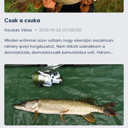
Csak a csuka
Kecskés Viktor
2010-10-26 07:00:00
Minden erőmmel azon voltam, hogy sikerüljön összehozni
néhány ipolyi horgászatot. Nem titkolt szándékom a
domolykózás, domolykócsalik bemutatása volt. Három
alkalommal sikerült lejutnom rövid időn belül. Mindháromszor
más-más arcát mutatta a szeszélyes folyó…