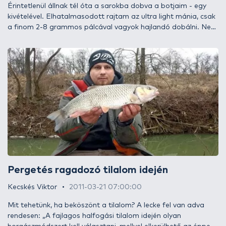
Érintetlenül állnak tél óta a sarokba dobva a botjaim - egy
kivételével. Elhatalmasodott rajtam az ultra light mánia, csak
a finom 2-8 grammos pálcával vagyok hajlandó dobálni. Nem
sikertelenül! Első két alkalommal közel 50 krokit sikerült partra
terelnem. Kicsit szeretnélek elkalauzolni benneteket az ultra
light jigelés világába.
Pergetés ragadozó tilalom idején
Kecskés Viktor
2011-03-21 07:00:00
Mit tehetünk, ha beköszönt a tilalom? A lecke fel van adva
rendesen: „A fajlagos halfogási tilalom idején olyan