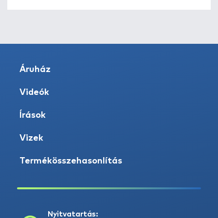
Áruház
Videók
Írások
Vizek
Termékösszehasonlítás
Nyitvatartás: