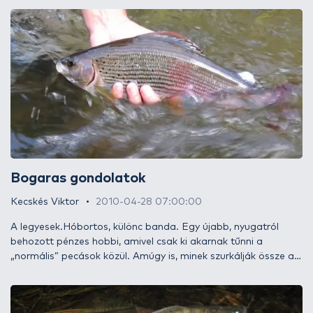
tücsökkel-bogárral, pergetve és legyezve… sorolhatnám estig,
mivel fogható. Élettere a kis csatornáktól egészen a nagy
folyókig, tengerszinttől a hegyi patakok pisztráng szinttájáig
terjed. Tavakban is gyakran megtalálható, mégsem
számolunk vele komolyan - mi sem bizonyítja ezt jobban, mint
hogy itt sincs domolykó pergetős alrovat. Szerencsére egyre
többen kezdik felfedezni a domolykóban rejlő lehetőségeket
és egyre népszerűbb lesz, nemcsak a legyezőhorgászok, de a
könnyűpergetők körében is.
Bogaras gondolatok
Kecskés Viktor
2010-04-28 07:00:00
A legyesek.Hóbortos, különc banda. Egy újabb, nyugatról
behozott pénzes hobbi, amivel csak ki akarnak tűnni a
„normális” pecások közül. Amúgy is, minek szurkálják össze a
halakat, ha a végén visszaengedik? Persze… szakáll nélküli
horog… jó, hogy nem szivacsdarabbal, hogy egyáltalán ne
fájjon a halaknak. Amúgy is, mi az a cnr?