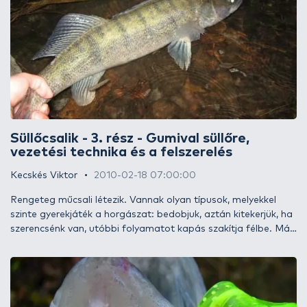
Süllőcsalik - 3. rész - Gumival süllőre,
vezetési technika és a felszerelés
Kecskés Viktor
2010-02-18 07:00:00
Rengeteg műcsali létezik. Vannak olyan típusok, melyekkel
szinte gyerekjáték a horgászat: bedobjuk, aztán kitekerjük, ha
szerencsénk van, utóbbi folyamatot kapás szakítja félbe. Más
típusokat nekünk kell életre kelteni, különben a várva várt
rávágás elmarad. A plasztikcsalik egyértelműen a második
csoportba tartoznak. Egy rutinos pergető első ránézésre
kiszúrja, hogy ki az, aki valóban komolyan műveli, és ki az, aki
csak mímeli ezt a műfajt. Mi alapján? A vezetési technika