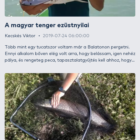
A magyar tenger ezüstnyilai
Kecskés Viktor
2019-07-24 06:00:00
Több mint egy tucatszor voltam már a Balatonon pergetni.
Ennyi alkalom bőven elég volt arra, hogy belássam, igen nehéz
pálya, és rengeteg peca, tapasztalatgyűjtés kell ahhoz, hogy
adakozóbb arcát is megmutassa ez a víz. Voltak eredményes
látogatásaim is, de az, amikor valaki megmutatja, hogy hová
kell mennem és mit kell dobálnom, számomra nem teljes
értékű élmény. Habár jóval melósabb és időigényesebb
megoldás, én mégis azt szeretem, amikor én rakom össze a
kirakóst.