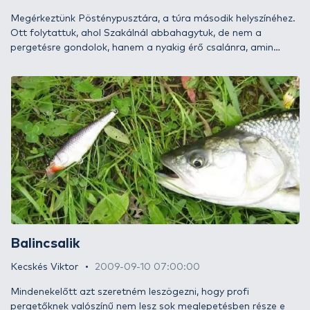
Megérkeztünk Pösténypusztára, a túra második helyszínéhez.
Ott folytattuk, ahol Szakálnál abbahagytuk, de nem a
pergetésre gondolok, hanem a nyakig érő csalánra, amin
átkászálódva az ember felveri a vérszomjas szúnyogokat,
amik fényes nappal agyoncsípik pillanatok alatt.
Balincsalik
Kecskés Viktor
2009-09-10 07:00:00
Mindenekelőtt azt szeretném leszögezni, hogy profi
pergetőknek valószínű nem lesz sok meglepetésben része e