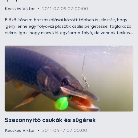
Kecskés Viktor
2011-07-09 07:00:00
Előző írásaim hozzászólásai között többen is jelezték, hogy
igény lenne egy folyóvízi plasztik csalis pergetéssel foglalkozó
cikkre. Igaz, hogy nincs két egyforma folyó, de vannak tipikus
részek, amiknek felismerése, meghorgászása hasonló. Mivel
legtöbbet az Ipolyon horgászom, ezt a számomra kedves
folyót szeretném segítségül hívni a különböző csalivezetési
módszerek, fortélyok bemutatásához.
Szezonnyitó csukák és sügérek
Kecskés Viktor
2011-04-17 07:00:00