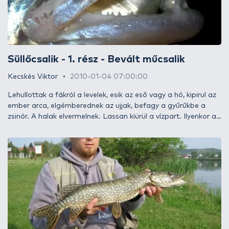
horgászatban.
Süllőcsalik - 1. rész - Bevált műcsalik
Kecskés Viktor
2010-01-04 07:00:00
Lehullottak a fákról a levelek, esik az eső vagy a hó, kipirul az
ember arca, elgémberednek az ujjak, befagy a gyűrűkbe a
zsinór. A halak elvermelnek. Lassan kiürül a vízpart. Ilyenkor a
legjobb bent a meleg szobában megnézni egy filmet, esetleg
nézegetni a fotóalbumban az eddig fogott halakat,
karbantartani a felszerelést az egész éves megterhelő
pergetés után. Viszont ha az olvasók között akad néhány
hozzám hasonló orvosilag az ép ész és az elmebetegség
vékony határán táncoló fanatikus, aki ilyenkor is a vízpartra
vágyik, talán örömmel veszik a tényt, nincsenek egyedül!