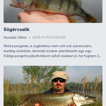
Sügércsalik
Kecskés Viktor
2010-11-15 07:00:00
Mióta pergetek, a sügérekhez nem volt sok szerencsém,
esetleg csukázás, domizás közben jelentkezett egy-egy.
Eddigi pergető pályafutásom előző éveiben jó, ha fogtam 20
db-ot. Mostanában viszont elég sok időt, energiát fektettem
a sügérezés megtanulásába. Eleinte kevés sikerélményem
volt, de a sok csalódás, kudarc nem szegte kedvem. Június 14-
én tört meg a jég, be is számoltam az első célzott sügérről.
Azóta több mint félezer kisebb-nagyobb csíkos vitézt sikerült
becsapnom.