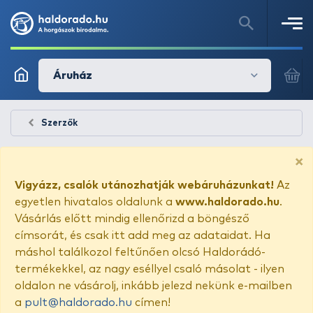
Áruház
Szerzők
×
Vigyázz, csalók utánozhatják webáruházunkat!
Az
egyetlen hivatalos oldalunk a
www.haldorado.hu
.
Vásárlás előtt mindig ellenőrizd a böngésző
címsorát, és csak itt add meg az adataidat. Ha
máshol találkozol feltűnően olcsó Haldorádó-
termékekkel, az nagy eséllyel csaló másolat - ilyen
oldalon ne vásárolj, inkább jelezd nekünk e-mailben
a
pult@haldorado.hu
címen!