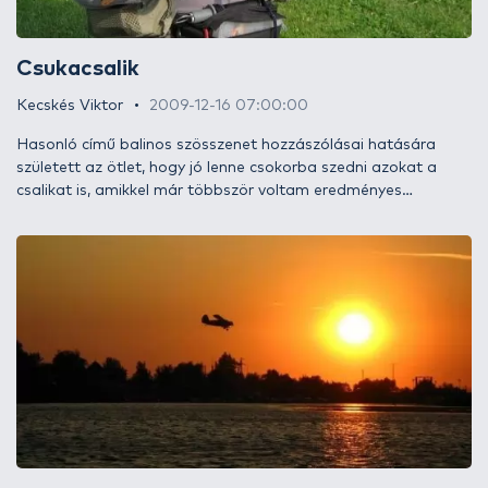
Csukacsalik
Kecskés Viktor
2009-12-16 07:00:00
Hasonló című balinos szösszenet hozzászólásai hatására
született az ötlet, hogy jó lenne csokorba szedni azokat a
csalikat is, amikkel már többször voltam eredményes
csukahorgászat során. Úgy próbálok meg egy
alapfelszerelést összeállítani, mintha az lenne a feladatom,
hogy csak néhány csalival menjek ki dobálni: mik azok, amiket
semmiképpen nem hagynék otthon?