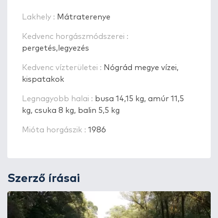
Lakhely :
Mátraterenye
Kedvenc horgászmódszerei :
pergetés,legyezés
Kedvenc vízterületei :
Nógrád megye vízei,
kispatakok
Legnagyobb halai :
busa 14,15 kg, amúr 11,5
kg, csuka 8 kg, balin 5,5 kg
Mióta horgászik :
1986
Szerző írásai