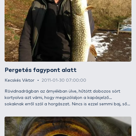
középpontban. Folyóvízre szeretnélek kalauzolni benneteket.
Három különböző módszert próbálok bemutatni, amivel így,
télvíz idején sikerült keszegeket fogni az Ipolyon.
Pergetés fagypont alatt
Kecskés Viktor
2011-01-30 07:00:00
Rövidnadrágban az árnyékban ülve, hűtött dobozos sört
kortyolva azt várni, hogy megszólaljon a kapásjelző…
sokaknak erről szól a horgászat. Nincs is ezzel semmi baj, sőt
inkább ez a magatartás jellemző a hobbiját élvező humanoid
ösztönös viselkedésére, mint télen a fagyoskodás. Utóbbi
tevékenység inkább a kényszerbetegség kategóriába
sorolható. De mit tehetnénk, mikor olyan hosszú a tél? Mielőtt