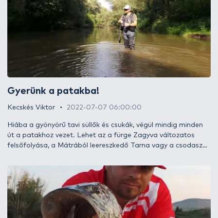
Gyerünk a patakba!
Kecskés Viktor
2022-07-07 06:00:00
Hiába a gyönyörű tavi süllők és csukák, végül mindig minden
út a patakhoz vezet. Lehet az a fürge Zagyva változatos
felsőfolyása, a Mátrából leereszkedő Tarna vagy a csodaszép
Ipoly – ahol első lépéseimet megtettem a pergető horgászat
rögös útján. Teljesen más, mégis valahol egyforma érzés,
mikor melles csizmát húzva egy kis időre részükké válhatok.
Ezúttal néhány jó tanácsot gyűjtöttem csokorba azoknak,
akik fontolgatják, hogy patakpecára adják a fejüket.