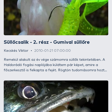
különbözteti meg a sikeres és a sikertelen sporttársakat.
Süllőcsalik - 2. rész - Gumival süllőre
Kecskés Viktor
2010-01-21 07:00:00
Remekül alakult az év vége számomra süllők tekintetében. A
Haldorádó fogási naplójába küldtem pár képet, amire a
főszerkesztő is felkapta a fejét. Rögtön tudomásomra hozta,
hogy nem bánná, ha több részes lenne a készülő, süllőcsalikat
bemutató írás: „a téma időszerű és sokakat érdekel.”
Elkezdtem végigolvasni az oldalon található műcsalikkal, süllő
horgászattal kapcsolatos, cikkeket. Nem könnyű az asztalra új
dolgokat letenni a témában, ez hamar kiderült. Megpróbálom
azt a néhány fehér foltot eltüntetni, amit találtam, továbbá
remélem, sikerül valami kis pluszt nyújtani a plasztik csalis