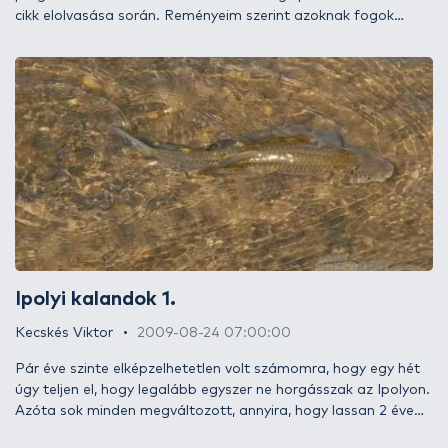
cikk elolvasása során. Reményeim szerint azoknak fogok
segítséget nyújtani, akik szeretnék végre megfogni első
balinjukat peregetve! Előző írásomban azt a kijelentést
tettem, hogy azzal fogunk halat, amivel dobálunk, de nem
mindegy, mennyit kell ahhoz a halhoz dobálni! Néhány
történettel színesítve próbálok egy olyan 4 csaliból álló
készletet a kezetekbe adni, amivel bátran neki lehet vágni a
nagy feladatnak!
Ipolyi kalandok 1.
Kecskés Viktor
2009-08-24 07:00:00
Pár éve szinte elképzelhetetlen volt számomra, hogy egy hét
úgy teljen el, hogy legalább egyszer ne horgásszak az Ipolyon.
Azóta sok minden megváltozott, annyira, hogy lassan 2 éve
nem horgásztam szeretett folyómon. Ezen a nyáron