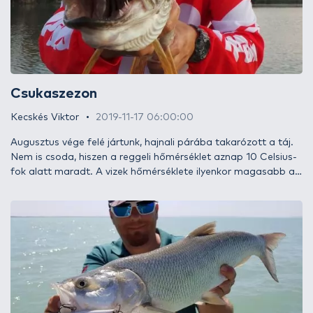
Csukaszezon
Kecskés Viktor
2019-11-17 06:00:00
Augusztus vége felé jártunk, hajnali párába takarózott a táj.
Nem is csoda, hiszen a reggeli hőmérséklet aznap 10 Celsius-
fok alatt maradt. A vizek hőmérséklete ilyenkor magasabb a
levegőénél, így kellemes érzés horogszabadítás után lemosni
kezünkről a halnyálkát. Igen ám, de ehhez előbb halat kell
fognunk…