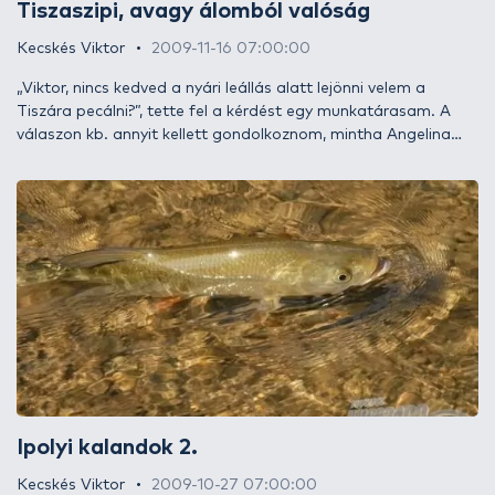
Tiszaszipi, avagy álomból valóság
Kecskés Viktor
2009-11-16 07:00:00
„Viktor, nincs kedved a nyári leállás alatt lejönni velem a
Tiszára pecálni?”, tette fel a kérdést egy munkatárasam. A
válaszon kb. annyit kellett gondolkoznom, mintha Angelina
Jolie kérdezte volna, nincs-e kedvem bekenni őt napolajjal?
Ipolyi kalandok 2.
Kecskés Viktor
2009-10-27 07:00:00