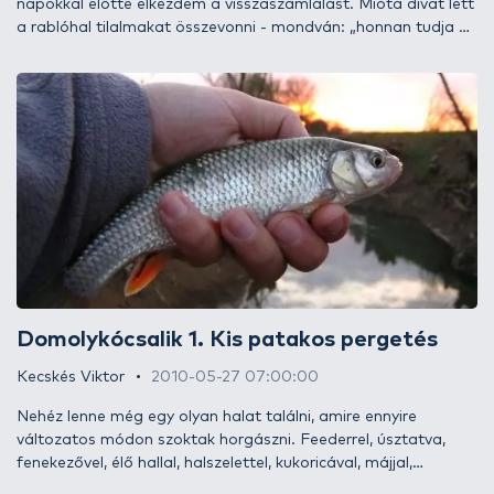
napokkal előtte elkezdem a visszaszámlálást. Mióta divat lett
a rablóhal tilalmakat összevonni - mondván: „honnan tudja az
a süllő, hogy csukának van az a kishal odatéve?” -, egyik
szemem sír, a másik nevet. Sír, mert nem üldözhetem a
ragadozó halakat, viszont nevet is, mert azok sem, akik csuka,
harcsa horgászatára hivatkozva szeretnék tizedelni az ívó
süllőket.
Domolykócsalik 1. Kis patakos pergetés
Kecskés Viktor
2010-05-27 07:00:00
Nehéz lenne még egy olyan halat találni, amire ennyire
változatos módon szoktak horgászni. Feederrel, úsztatva,
fenekezővel, élő hallal, halszelettel, kukoricával, májjal,
csontival, gilisztával, cseresznyével, szederrel, kenyérkockával,