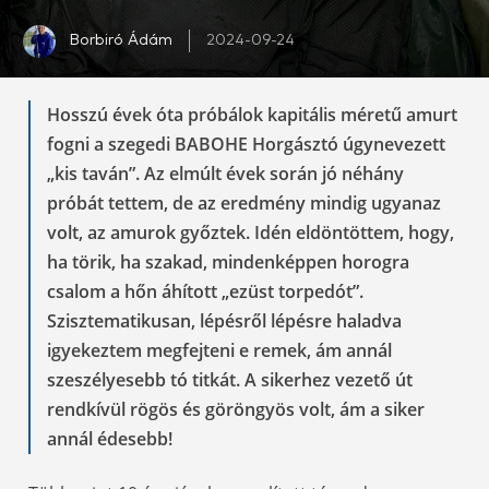
Borbiró Ádám
2024-09-24
Hosszú évek óta próbálok kapitális méretű amurt
fogni a szegedi BABOHE Horgásztó úgynevezett
„kis taván”. Az elmúlt évek során jó néhány
próbát tettem, de az eredmény mindig ugyanaz
volt, az amurok győztek. Idén eldöntöttem, hogy,
ha törik, ha szakad, mindenképpen horogra
csalom a hőn áhított „ezüst torpedót”.
Szisztematikusan, lépésről lépésre haladva
igyekeztem megfejteni e remek, ám annál
szeszélyesebb tó titkát. A sikerhez vezető út
rendkívül rögös és göröngyös volt, ám a siker
annál édesebb!