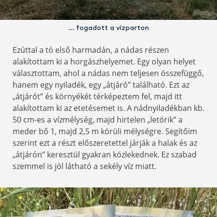
… fogadott a vízparton
Ezúttal a tó első harmadán, a nádas részen
alakítottam ki a horgászhelyemet. Egy olyan helyet
választottam, ahol a nádas nem teljesen összefüggő,
hanem egy nyiladék, egy „átjáró” található. Ezt az
„átjárót” és környékét térképeztem fel, majd itt
alakítottam ki az etetésemet is. A nádnyiladékban kb.
50 cm-es a vízmélység, majd hirtelen „letörik” a
meder bő 1, majd 2,5 m körüli mélységre. Segítőim
szerint ezt a részt előszeretettel járják a halak és az
„átjárón” keresztül gyakran közlekednek. Ez szabad
szemmel is jól látható a sekély víz miatt.