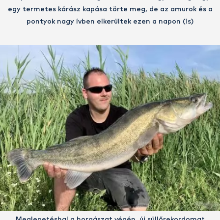
egy termetes kárász kapása törte meg, de az amurok és a
pontyok nagy ívben elkerültek ezen a napon (is)
Meglepetéshal a horgászat végén, új süllőrekordomat