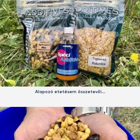
Alapozó etetésem összetevői…