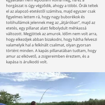
egyáltalán nem lepődtem volna meg, ha ez a
horgászat is úgy végződik, ahogy a többi. Órák teltek
el az alapozó etetéstől számítva, majd egyszer csak
figyelmes lettem rá, hogy nagy buborékok és
tolóhullámok jelennek meg az „átjáróban”, majd az
etetés, egy pillanat alatt felbolydult méhkassá
változott. Megjöttek az amurok. Időm nem volt arra,
hogy elkezdjek abban bizakodni, hogy hátha felveszi
valamelyik hal a felkínált csalimat, olyan gyorsan
történt minden. A kapás pillanatában tudtam, hogy
amur az elkövető, a zsigereimben éreztem, és a
kapása is árulkodó volt.