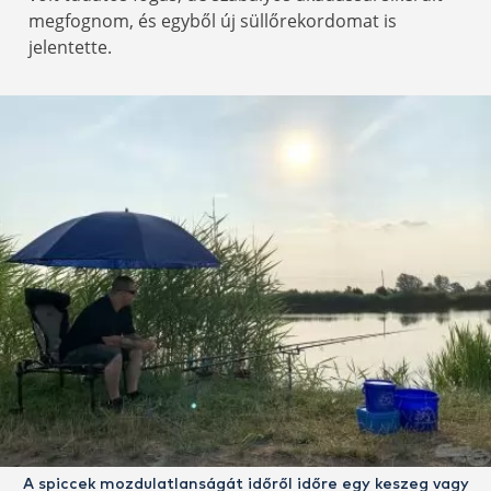
megfognom, és egyből új süllőrekordomat is
jelentette.
A spiccek mozdulatlanságát időről időre egy keszeg vagy