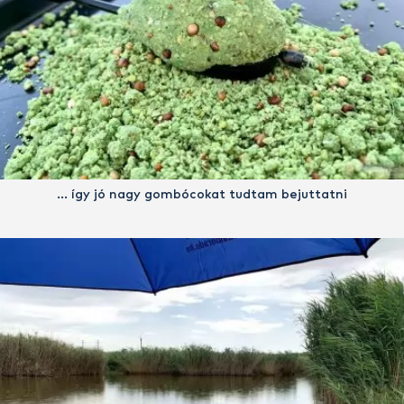
… így jó nagy gombócokat tudtam bejuttatni