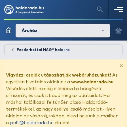
Áruház
Feederbottal NAGY halakra
×
Vigyázz, csalók utánozhatják webáruházunkat!
Az
egyetlen hivatalos oldalunk a
www.haldorado.hu
.
Vásárlás előtt mindig ellenőrizd a böngésző
címsorát, és csak itt add meg az adataidat. Ha
máshol találkozol feltűnően olcsó Haldorádó-
termékekkel, az nagy eséllyel csaló másolat - ilyen
oldalon ne vásárolj, inkább jelezd nekünk e-mailben
a
pult@haldorado.hu
címen!