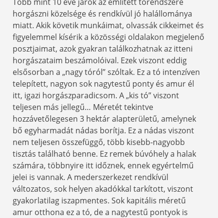
Több mint 10 éve járok az említett tórendszere
horgászni közelsége és rendkívül jó halállománya
miatt. Akik követik munkáimat, olvassák cikkeimet és
figyelemmel kísérik a közösségi oldalakon megjelenő
posztjaimat, azok gyakran találkozhatnak az itteni
horgászataim beszámolóival. Ezek viszont eddig
elsősorban a „nagy tóról” szóltak. Ez a tó intenzíven
telepített, nagyon sok nagytestű ponty és amur él
itt, igazi horgászparadicsom. A „kis tó” viszont
teljesen más jellegű… Méretét tekintve
hozzávetőlegesen 3 hektár alapterületű, amelynek
bő egyharmadát nádas borítja. Ez a nádas viszont
nem teljesen összefüggő, több kisebb-nagyobb
tisztás található benne. Ez remek búvóhely a halak
számára, többnyire itt időznek, ennek egyértelmű
jelei is vannak. A mederszerkezet rendkívül
változatos, sok helyen akadókkal tarkított, viszont
gyakorlatilag iszapmentes. Sok kapitális méretű
amur otthona ez a tó, de a nagytestű pontyok is