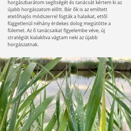
horgászbarátom segítségét és tanácsát kértem ki az
újabb horgászatom előtt. Bár ők is az említett
etetőhajós módszerrel fogták a halaikat, ettől
függetlenül néhány érdekes dolog megütötte a
fülemet. Az ő tanácsaikat figyelembe véve, új
stratégiát kialakítva vágtam neki az újabb
horgászatnak.