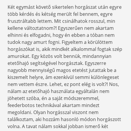
Két egymást követő sikertelen horgászat után egyre
több kérdés és kétség merült fel bennem, egyre
frusztráltabb lettem. Mit csinálhatok rosszul, min
kellene változtatnom?! Egyszerűen nem akartam
elhinni és elfogadni, hogy én ebben a tóban nem
tudok nagy amurt fogni. Figyeltem a körülöttem
horgászókat is, akik mindkét alkalommal fogtak szép
amurokat. Egy közös volt bennük, mindannyian
etetőhajó segítségével horgásztak. Egyszerre
nagyobb mennyiségű magos etetést jutattak be a
kiszemelt helyre, ám ezenkívül semmi különlegeset
nem vettem észre. Lehet, ez pont elég is volt?! Nos,
nálam az etetőhajó használata egyáltalán nem
jöhetett szóba, én a saját módszeremmel,
feederbotos technikával akartam mindezt
megoldani. Olyan horgásszal viszont nem
találkoztam, aki hozzám hasonló módon horgászott
volna. A tavat nálam sokkal jobban ismerő két