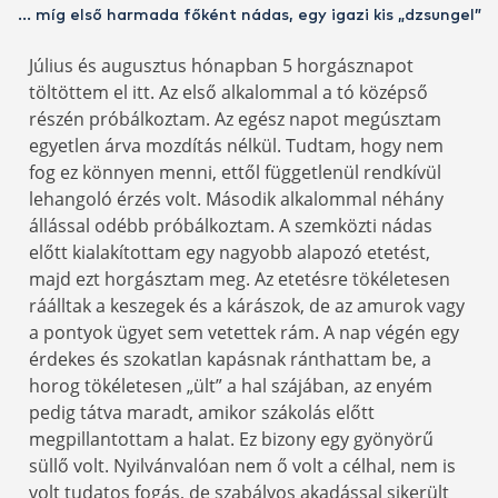
… míg első harmada főként nádas, egy igazi kis „dzsungel”
Július és augusztus hónapban 5 horgásznapot
töltöttem el itt. Az első alkalommal a tó középső
részén próbálkoztam. Az egész napot megúsztam
egyetlen árva mozdítás nélkül. Tudtam, hogy nem
fog ez könnyen menni, ettől függetlenül rendkívül
lehangoló érzés volt. Második alkalommal néhány
állással odébb próbálkoztam. A szemközti nádas
előtt kialakítottam egy nagyobb alapozó etetést,
majd ezt horgásztam meg. Az etetésre tökéletesen
ráálltak a keszegek és a kárászok, de az amurok vagy
a pontyok ügyet sem vetettek rám. A nap végén egy
érdekes és szokatlan kapásnak ránthattam be, a
horog tökéletesen „ült” a hal szájában, az enyém
pedig tátva maradt, amikor szákolás előtt
megpillantottam a halat. Ez bizony egy gyönyörű
süllő volt. Nyilvánvalóan nem ő volt a célhal, nem is
volt tudatos fogás, de szabályos akadással sikerült