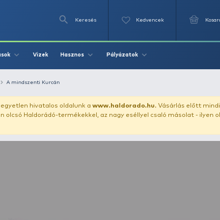
Keresés
Videók
Vizek
Írások
Hasznos
Pályázat
ei
Általános
A mindszenti Kurcán
uházunkat!
Az egyetlen hivatalos oldalunk a
www.haldor
ozol feltűnően olcsó Haldorádó-termékekkel, az nagy eséll