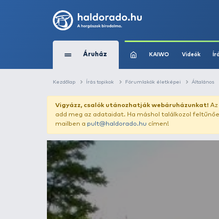
Áruház
KAIWO
Kezdőlap
Írás topikok
Fórumlakók életkép
Vigyázz, csalók utánozhatják webár
add meg az adataidat. Ha máshol találk
mailben a
pult@haldorado.hu
címen!