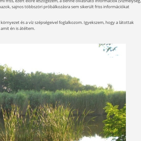
nyes helyre kaptam meghívást. Ez a vízfolyás olyan méltó
t, partján nádrengeteg, sás, gyékény és fák, melyeken érik
a mindszenti szakasza, mely a legtöbb kanyart foglalja 
yi halnak és állatnak életteret adva. Ismerkedjünk hát me
igyelmet érdemlő és meseszép vízzel.
ásom nem valami friss, ezért előre leszögezem, a benne olva
 már nem ugyanazok, sajnos többszöri próbálkozásra sem sike
 sokkal inkább a környezet és a víz szépségeivel foglalkozom.
 átélhessétek, amit én is átéltem.