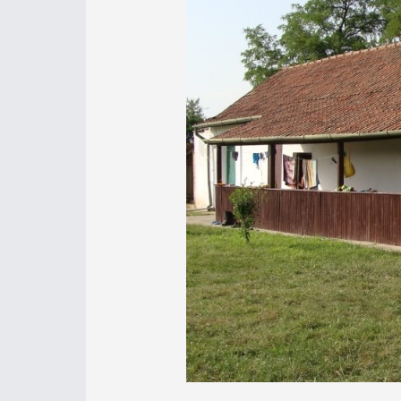
Lassan tengődött számomra a nyár,
napra, és persze horgásznánk. Ham
meghívást.
Az indulást megelőző este elpakol
elintéztem dolgaimat, el is indulta
Mindszenten. Paja elkalauzolt a tábor
felesége, Ági, akik szintén horgászni