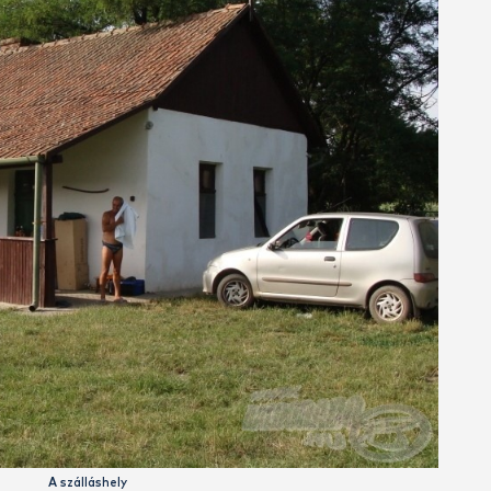
Vadregényes Kurca-part
 amikor is meghívást kaptam Veres Pál barátomtól, hogy ven
ar megbeszéltem a dolgot szüleimmel és úgy döntöttem, nek
tam a motyót (nem vittem sok cuccot, mert motorral mentem
m. Bakshoz érve a Tiszánál komppal mentem át, majd a megbes
helyünkre, ahol már várt felesége, Vali és kislányuk, Zsófi, va
 jöttek. A szálláshely nem más volt, mint egy közvetlen vízpar