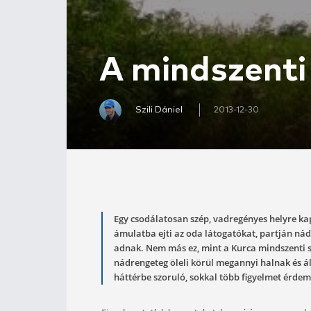
A mindsz
Szili Dániel
2013-12