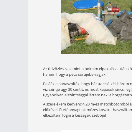
Nem volt áram, gáz, se villany, visz
aggregátor és szivattyú segítségével
nomádak voltak, viszont olyan hangu
ott volt húsz méterre, és egy lélek 
kikapcsolódásra, itt elfelejti az embe