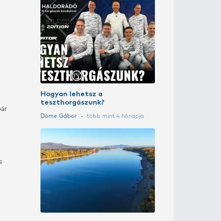
Felszíni úsz
Döme Gábor