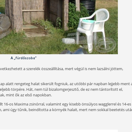
A szálláshely
ont volt petróleumlámpa, gázpalack és tartályból készített zu
 nyomtuk fel. Utóbbitól égnek állt a hajunk, mert sokat kelle
latos volt az egész, hogy akár egy hónapra is képes lennék o
se járt arra, kivéve a tulajt… néha. Tehát csönd van és nyugalo
r a világ problémáit.