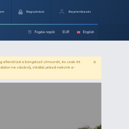
Kedvencek
Kosaram
Regisztráció
Fogási na
ok
ado.hu
. Vásárlás előtt mindig ellenőrizd a böngésző címs
yel csaló másolat - ilyen oldalon ne vásárolj, inkább jel