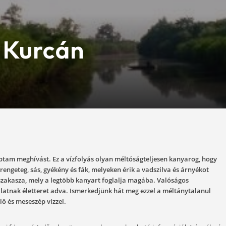
enti Kurcán
-30