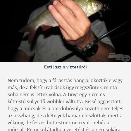
Esti jász a víztetőről
Nem tudom, hogy a fárasztás hangjai okozták e vagy
más, de a felszíni rablások úgy megszűntek, minta
soha nem is lettek volna. A Tinyt egy 7 cm-es
kéttestű süllyedő wobbler váltotta. Kissé aggasztott,
hogy a műcsali és a bot dobósúlya közötti nem teljes
az összhang, de a kételyek hamar eloszlottak, mert a
vékony, de feszes bottestnek nem volt nehéz a
műcsali. Remekül átadta a veretést és a nemsokára