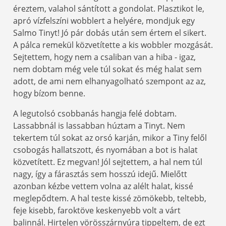
éreztem, valahol sántított a gondolat. Plasztikot le,
apró vízfelszíni wobblert a helyére, mondjuk egy
Salmo Tinyt! Jó pár dobás után sem értem el sikert.
A pálca remekül közvetítette a kis wobbler mozgását.
Sejtettem, hogy nem a csaliban van a hiba - igaz,
nem dobtam még vele túl sokat és még halat sem
adott, de ami nem elhanyagolható szempont az az,
hogy bízom benne.
A legutolsó csobbanás hangja felé dobtam.
Lassabbnál is lassabban húztam a Tinyt. Nem
tekertem túl sokat az orsó karján, mikor a Tiny felől
csobogás hallatszott, és nyomában a bot is halat
közvetített. Ez megvan! Jól sejtettem, a hal nem túl
nagy, így a fárasztás sem hosszú idejű. Mielőtt
azonban kézbe vettem volna az alélt halat, kissé
meglepődtem. A hal teste kissé zömökebb, teltebb,
feje kisebb, faroktöve keskenyebb volt a várt
balinnál. Hirtelen vörösszárnyúra tippeltem, de ezt