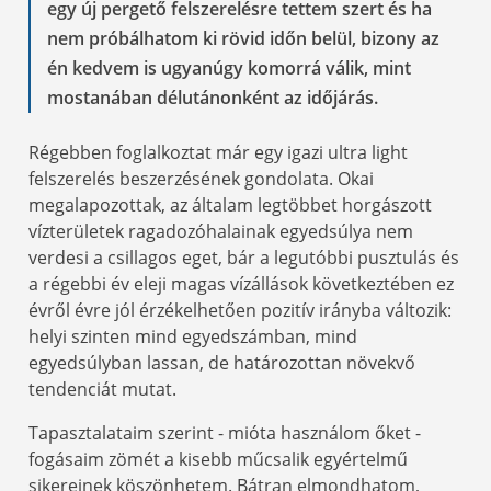
egy új pergető felszerelésre tettem szert és ha
nem próbálhatom ki rövid időn belül, bizony az
én kedvem is ugyanúgy komorrá válik, mint
mostanában délutánonként az időjárás.
Régebben foglalkoztat már egy igazi ultra light
felszerelés beszerzésének gondolata. Okai
megalapozottak, az általam legtöbbet horgászott
vízterületek ragadozóhalainak egyedsúlya nem
verdesi a csillagos eget, bár a legutóbbi pusztulás és
a régebbi év eleji magas vízállások következtében ez
évről évre jól érzékelhetően pozitív irányba változik:
helyi szinten mind egyedszámban, mind
egyedsúlyban lassan, de határozottan növekvő
tendenciát mutat.
Tapasztalataim szerint - mióta használom őket -
fogásaim zömét a kisebb műcsalik egyértelmű
sikereinek köszönhetem. Bátran elmondhatom,