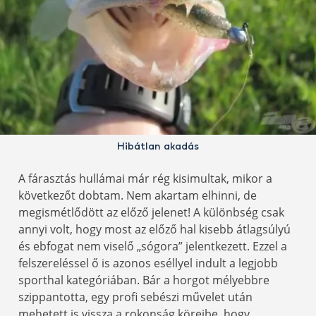
Hibátlan akadás
A fárasztás hullámai már rég kisimultak, mikor a
következőt dobtam. Nem akartam elhinni, de
megismétlődött az előző jelenet! A különbség csak
annyi volt, hogy most az előző hal kisebb átlagsúlyú
és ebfogat nem viselő „sógora” jelentkezett. Ezzel a
felszereléssel ő is azonos eséllyel indult a legjobb
sporthal kategóriában. Bár a horgot mélyebbre
szippantotta, egy profi sebészi művelet után
mehetett is vissza a rokonság köreibe, hogy