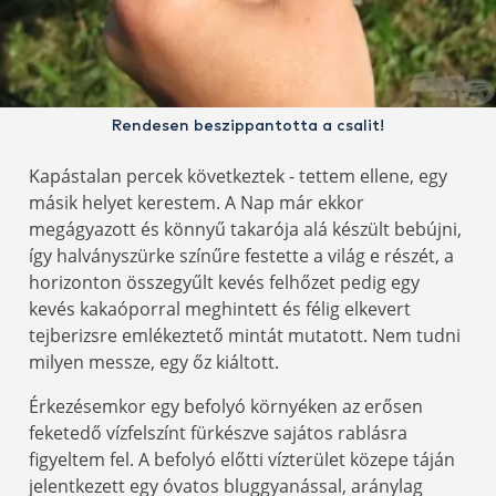
Rendesen beszippantotta a csalit!
Kapástalan percek következtek - tettem ellene, egy
másik helyet kerestem. A Nap már ekkor
megágyazott és könnyű takarója alá készült bebújni,
így halványszürke színűre festette a világ e részét, a
horizonton összegyűlt kevés felhőzet pedig egy
kevés kakaóporral meghintett és félig elkevert
tejberizsre emlékeztető mintát mutatott. Nem tudni
milyen messze, egy őz kiáltott.
Érkezésemkor egy befolyó környéken az erősen
feketedő vízfelszínt fürkészve sajátos rablásra
figyeltem fel. A befolyó előtti vízterület közepe táján
jelentkezett egy óvatos bluggyanással, aránylag