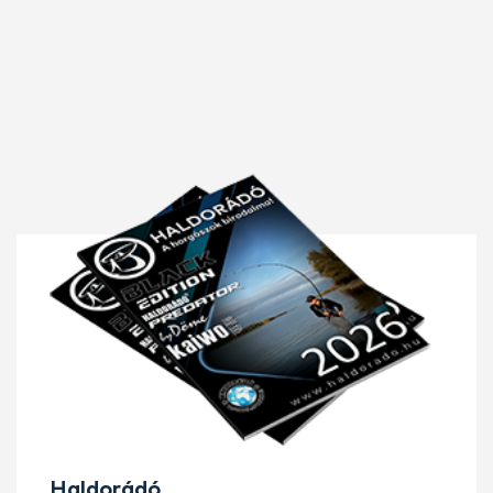
Haldorádó