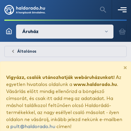
Áruház
Általános
×
Vigyázz, csalók utánozhatják webáruházunkat!
Az
egyetlen hivatalos oldalunk a
www.haldorado.hu
.
Vásárlás előtt mindig ellenőrizd a böngésző
címsorát, és csak itt add meg az adataidat. Ha
máshol találkozol feltűnően olcsó Haldorádó-
termékekkel, az nagy eséllyel csaló másolat - ilyen
oldalon ne vásárolj, inkább jelezd nekünk e-mailben
a
pult@haldorado.hu
címen!