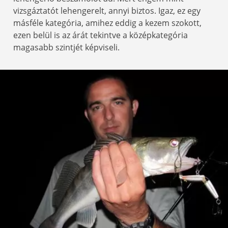
vizsgáztatót lehengerelt, annyi biztos. Igaz, ez egy
másféle kategória, amihez eddig a kezem szokott,
ezen belül is az árát tekintve a középkategória
magasabb szintjét képviseli.