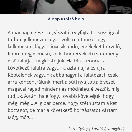
A nap utolsó hala
A mai nap egész horgászatát egyfajta torkossággal
tudom jellemezni: olyan volt, mint mikor egy
kellemesen, lágyan ínycsiklandó, érzékeket borzoló,
finom megjelenésű, kellő hőmérsékletű sütemény
első falatját megkóstoljuk. Ha ízlik, azonnal a
következő falatra vágyunk, aztán újra és újra.
Képtelenek vagyunk abbahagyni a falatozást, csak
arra koncentrálunk, mert a süti nyújtotta élvezet
magával ragad mindent és módfelett élvezzük, míg
tudjuk. Aztán, ha elfogy, tovább követeljük, hogy
még, még… Alig pár perce, hogy széthúztam a két
bottagot, de már a következő horgászatot vártam.
Még, még…
Írta: Gyöngy László (gyongylac)