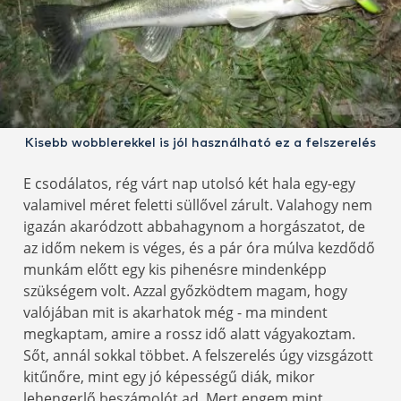
Kisebb wobblerekkel is jól használható ez a felszerelés
E csodálatos, rég várt nap utolsó két hala egy-egy
valamivel méret feletti süllővel zárult. Valahogy nem
igazán akaródzott abbahagynom a horgászatot, de
az időm nekem is véges, és a pár óra múlva kezdődő
munkám előtt egy kis pihenésre mindenképp
szükségem volt. Azzal győzködtem magam, hogy
valójában mit is akarhatok még - ma mindent
megkaptam, amire a rossz idő alatt vágyakoztam.
Sőt, annál sokkal többet. A felszerelés úgy vizsgázott
kitűnőre, mint egy jó képességű diák, mikor
lehengerlő beszámolót ad. Mert engem mint