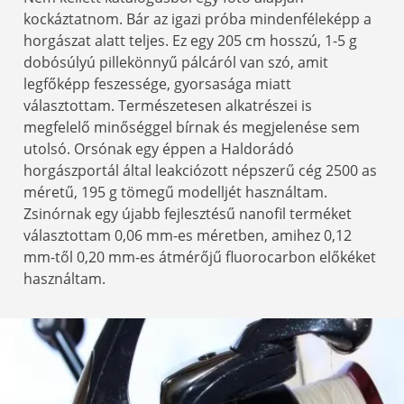
kockáztatnom. Bár az igazi próba mindenféleképp a
horgászat alatt teljes. Ez egy 205 cm hosszú, 1-5 g
dobósúlyú pillekönnyű pálcáról van szó, amit
legfőképp feszessége, gyorsasága miatt
választottam. Természetesen alkatrészei is
megfelelő minőséggel bírnak és megjelenése sem
utolsó. Orsónak egy éppen a Haldorádó
horgászportál által leakciózott népszerű cég 2500 as
méretű, 195 g tömegű modelljét használtam.
Zsinórnak egy újabb fejlesztésű nanofil terméket
választottam 0,06 mm-es méretben, amihez 0,12
mm-től 0,20 mm-es átmérőjű fluorocarbon előkéket
használtam.