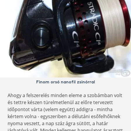
Finom orsó nanofil zsinórral
Ahogy a felszerelés minden eleme a szobámban volt
és tettre készen türelmetlenül az előre tervezett
időpontot várta (velem együtt) addigra - mintha
kértem volna - egyszeriben a délutáni esőfelhőknek
nyoma veszett, a nap száz ágra sütött, a határ
járhatóvá vált. Mindez kellemes hangulatot árasztott