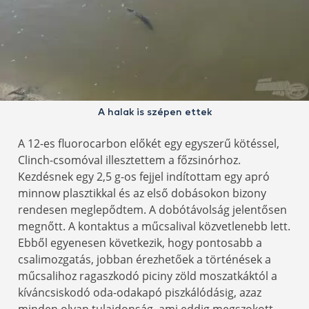
A halak is szépen ettek
A 12-es fluorocarbon előkét egy egyszerű kötéssel,
Clinch-csomóval illesztettem a főzsinórhoz.
Kezdésnek egy 2,5 g-os fejjel indítottam egy apró
minnow plasztikkal és az első dobásokon bizony
rendesen meglepődtem. A dobótávolság jelentősen
megnőtt. A kontaktus a műcsalival közvetlenebb lett.
Ebből egyenesen következik, hogy pontosabb a
csalimozgatás, jobban érezhetőek a történések a
műcsalihoz ragaszkodó piciny zöld moszatkáktól a
kíváncsiskodó oda-odakapó piszkálódásig, azaz