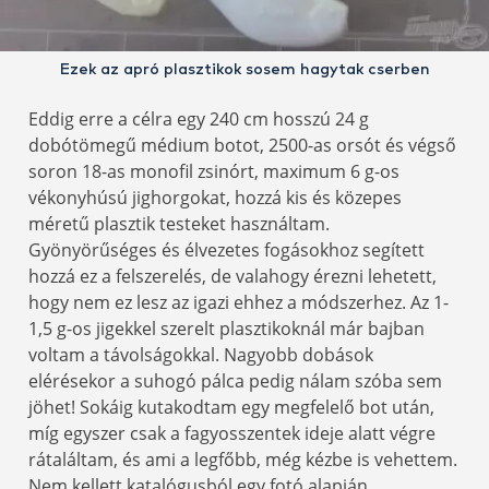
Ezek az apró plasztikok sosem hagytak cserben
Eddig erre a célra egy 240 cm hosszú 24 g
dobótömegű médium botot, 2500-as orsót és végső
soron 18-as monofil zsinórt, maximum 6 g-os
vékonyhúsú jighorgokat, hozzá kis és közepes
méretű plasztik testeket használtam.
Gyönyörűséges és élvezetes fogásokhoz segített
hozzá ez a felszerelés, de valahogy érezni lehetett,
hogy nem ez lesz az igazi ehhez a módszerhez. Az 1-
1,5 g-os jigekkel szerelt plasztikoknál már bajban
voltam a távolságokkal. Nagyobb dobások
elérésekor a suhogó pálca pedig nálam szóba sem
jöhet! Sokáig kutakodtam egy megfelelő bot után,
míg egyszer csak a fagyosszentek ideje alatt végre
rátaláltam, és ami a legfőbb, még kézbe is vehettem.
Nem kellett katalógusból egy fotó alapján