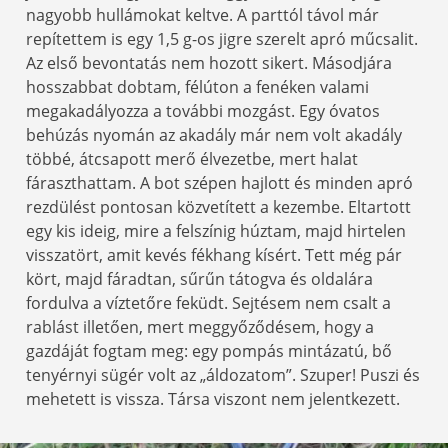
nagyobb hullámokat keltve. A parttól távol már
repítettem is egy 1,5 g-os jigre szerelt apró műcsalit.
Az első bevontatás nem hozott sikert. Másodjára
hosszabbat dobtam, félúton a fenéken valami
megakadályozza a további mozgást. Egy óvatos
behúzás nyomán az akadály már nem volt akadály
többé, átcsapott merő élvezetbe, mert halat
fáraszthattam. A bot szépen hajlott és minden apró
rezdülést pontosan közvetített a kezembe. Eltartott
egy kis ideig, mire a felszínig húztam, majd hirtelen
visszatört, amit kevés fékhang kísért. Tett még pár
kört, majd fáradtan, sűrűn tátogva és oldalára
fordulva a víztetőre feküdt. Sejtésem nem csalt a
rablást illetően, mert meggyőződésem, hogy a
gazdáját fogtam meg: egy pompás mintázatú, bő
tenyérnyi sügér volt az „áldozatom”. Szuper! Puszi és
mehetett is vissza. Társa viszont nem jelentkezett.