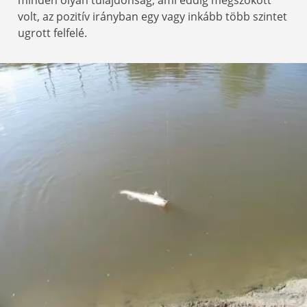
minden olyan tulajdonság, ami eddig megszokott
volt, az pozitív irányban egy vagy inkább több szintet
ugrott felfelé.