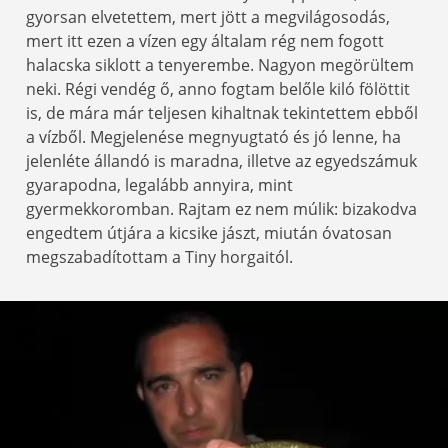
gyorsan elvetettem, mert jött a megvilágosodás,
mert itt ezen a vízen egy általam rég nem fogott
halacska siklott a tenyerembe. Nagyon megörültem
neki. Régi vendég ő, anno fogtam belőle kiló fölöttit
is, de mára már teljesen kihaltnak tekintettem ebből
a vízből. Megjelenése megnyugtató és jó lenne, ha
jelenléte állandó is maradna, illetve az egyedszámuk
gyarapodna, legalább annyira, mint
gyermekkoromban. Rajtam ez nem múlik: bizakodva
engedtem útjára a kicsike jászt, miután óvatosan
megszabadítottam a Tiny horgaitól.