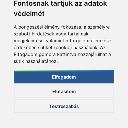
Fontosnak tartjuk az adatok
védelmét
HALDORÁDÓ Kaiwo
HALDORÁDÓ Kaiwo
A böngészési élmény fokozása, a személyre
Travel Spin 240XH bot
Travel Spin 240MH
+ orsó szett
bot + orsó szett
szabott hirdetések vagy tartalmak
megjelenítése, valamint a forgalom elemzése
érdekében sütiket (cookie) használunk. Az
Elfogadom gombra kattintva hozzájárulhat a
sütik használatához.
Ajánlatot kérek
Ajánlatot kérek
Elfogadom
Elutasítom
Testreszabás
KIEMELT AJÁNLATOK