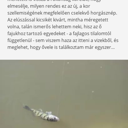
elmesélje, milyen rendes ez az új, a kor
szellemiségének megfelelően cselekvő horgásznép.
Az elúszással kicsikét kivárt, mintha méregetett
volna, talán ismerős lehettem neki, hisz az ő
fajukhoz tartozó egyedeket - a fajlagos tilalomtól
függetlenül - sem viszem haza az itteni a vizekből, és
meglehet, hogy ővele is találkoztam már egyszer…