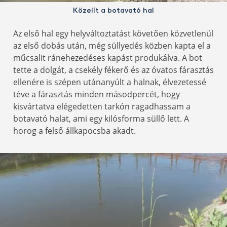
Közelít a botavató hal
Az első hal egy helyváltoztatást követően közvetlenül
az első dobás után, még süllyedés közben kapta el a
műcsalit ránehezedéses kapást produkálva. A bot
tette a dolgát, a csekély fékerő és az óvatos fárasztás
ellenére is szépen utánanyúlt a halnak, élvezetessé
téve a fárasztás minden másodpercét, hogy
kisvártatva elégedetten tarkón ragadhassam a
botavató halat, ami egy kilósforma süllő lett. A
horog a felső állkapocsba akadt.