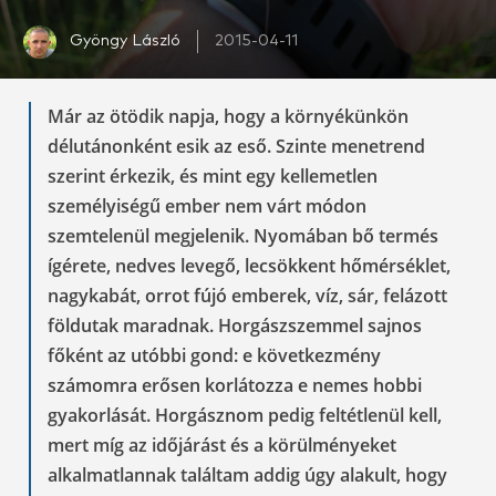
Gyöngy László
2015-04-11
Már az ötödik napja, hogy a környékünkön
délutánonként esik az eső. Szinte menetrend
szerint érkezik, és mint egy kellemetlen
személyiségű ember nem várt módon
szemtelenül megjelenik. Nyomában bő termés
ígérete, nedves levegő, lecsökkent hőmérséklet,
nagykabát, orrot fújó emberek, víz, sár, felázott
földutak maradnak. Horgászszemmel sajnos
főként az utóbbi gond: e következmény
számomra erősen korlátozza e nemes hobbi
gyakorlását. Horgásznom pedig feltétlenül kell,
mert míg az időjárást és a körülményeket
alkalmatlannak találtam addig úgy alakult, hogy