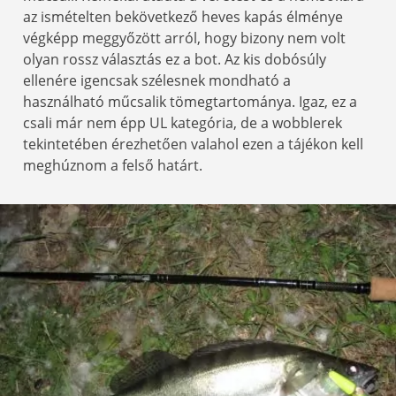
az ismételten bekövetkező heves kapás élménye
végképp meggyőzött arról, hogy bizony nem volt
olyan rossz választás ez a bot. Az kis dobósúly
ellenére igencsak szélesnek mondható a
használható műcsalik tömegtartománya. Igaz, ez a
csali már nem épp UL kategória, de a wobblerek
tekintetében érezhetően valahol ezen a tájékon kell
meghúznom a felső határt.