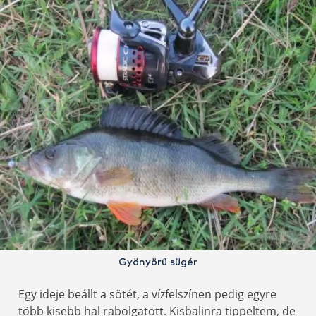
Gyönyörű sügér
Egy ideje beállt a sötét, a vízfelszínen pedig egyre
több kisebb hal rabolgatott. Kisbalinra tippeltem, de