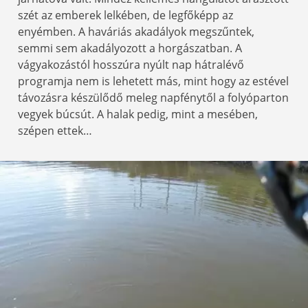
szét az emberek lelkében, de legfőképp az
enyémben. A haváriás akadályok megszűntek,
semmi sem akadályozott a horgászatban. A
vágyakozástól hosszúra nyúlt nap hátralévő
programja nem is lehetett más, mint hogy az estével
távozásra készülődő meleg napfénytől a folyóparton
vegyek búcsút. A halak pedig, mint a mesében,
szépen ettek…